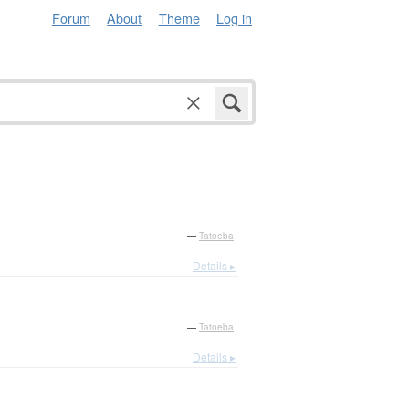
Forum
About
Theme
Log in
—
Tatoeba
Details ▸
—
Tatoeba
Details ▸