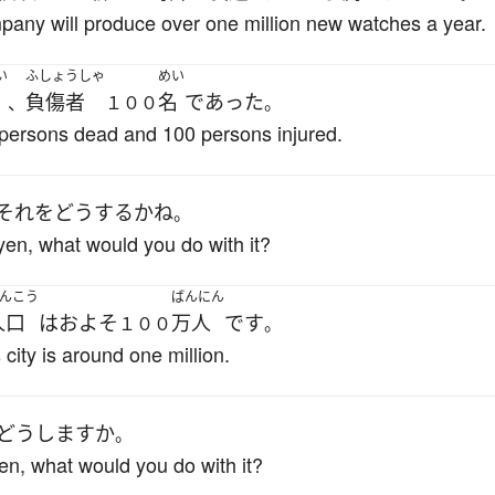
ompany will produce over one million new watches a year.
い
ふしょうしゃ
めい
名
負傷者
名
であった
、
１００
。
5 persons dead and 100 persons injured.
それ
を
どうするか
ね
。
 yen, what would you do with it?
んこう
ばんにん
人口
は
およそ
万人
です
１００
。
 city is around one million.
どうしますか
。
en, what would you do with it?