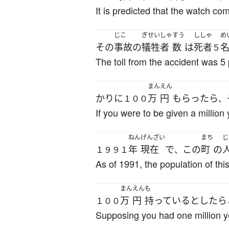
It is predicted that the watch c
じこ
ぎせいしゃ
すう
ししゃ
め
その
事故
の
犠牲者
数
は
死者
５
The toll from the accident was 
まん
えん
かりに
万
円
もらったら
１００
、
If you were to be given a million
ねん
げんざい
まち
じ
年
現在
で
この
町
の
１９９１
、
As of 1991, the population of this
まん
えん
も
万
円
持っている
としたら
１００
Supposing you had one million y