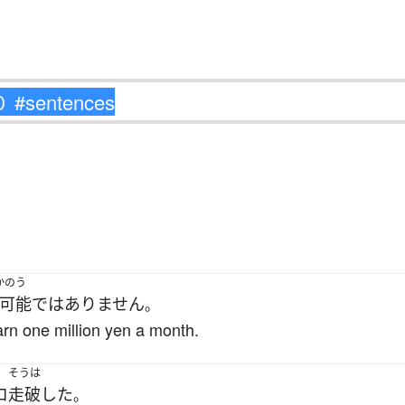
かのう
可能
ではありません
。
arn one million yen a month.
そうは
ロ
走破
した
。