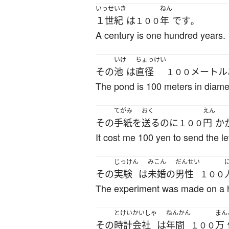
いっせいき
ねん
１世紀
は
年
です
１００
。
A century is one hundred years.
いけ
ちょっけい
その
池
は
直径
メートル
１００
The pond is 100 meters in diame
てがみ
おく
えん
その
手紙
を
送る
のに
円
か
１００
It cost me 100 yen to send the let
じっけん
みこん
だんせい
その
実験
は
未婚の
男性
１００
The experiment was made on a 
とけい
かいしゃ
ねんかん
まん
その
時計
会社
は
年間
万
１００