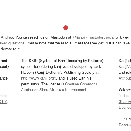
 Andrew
. You can reach us on Mastodon at
@jisho@mastodon.social
or by e-m
asked questions
. Please note that we read all messages we get, but it can take a
devote to it.
and
The SKIP (System of Kanji Indexing by Patterns)
Kanji s
operty
system for ordering kanji was developed by Jack
KanjiV
Halpern (Kanji Dictionary Publishing Society at
and re
mance
http://www.kanji.org/
), and is used with his
Attribu
permission. The license is
Creative Commons
Attribution-ShareAlike 4.0 International
.
Wikipe
oject
is dual
C-BY
.
ShareAl
Licens
s
JLPT d
Resour