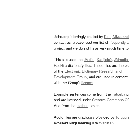
Jisho.org is lovingly crafted by
Kim, Miwa and
contact us, please read our list of
frequently 
project and we do not have very much time to 
This site uses the
JMdict
,
Kanjidic2
,
JMnedict
Radkfile
dictionary files. These files are the pr
of the
Electronic Dictionary Research and
Development Group
, and are used in confor
with the Group's
licence
.
Example sentences come from the
Tatoeba
pr
and are licensed under
Creative Commons C
And from the
Jreibun
project.
Audio files are graciously provided by
Tofugu’
excellent kanji learning site
WaniKani
.