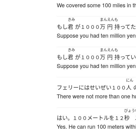
We covered some 100 miles in th
きみ
まん
えん
も
もし
君
が
万
円
持ってた
１０００
Suppose you had ten million yen
きみ
まん
えん
も
もし
君
が
万
円
持って
１０００
Suppose you had ten million yen
にん
フェリー
には
せいぜい
人
１００
There were not more than one hu
びょう
はい
メートル
を
秒
。１００
１２
Yes. He can run 100 meters with