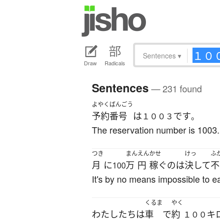
Sentences
▾
Draw
Radicals
Sentences
— 231 found
よやく
ばんごう
予約
番号
は
です
１００３
。
The reservation number is 1003.
つき
まん
えん
かせ
けっ
ふ
月
に
万
円
稼ぐ
の
は
決して
不
100
It's by no means impossible to e
くるま
やく
わたしたち
は
車
で
約
キ
１００