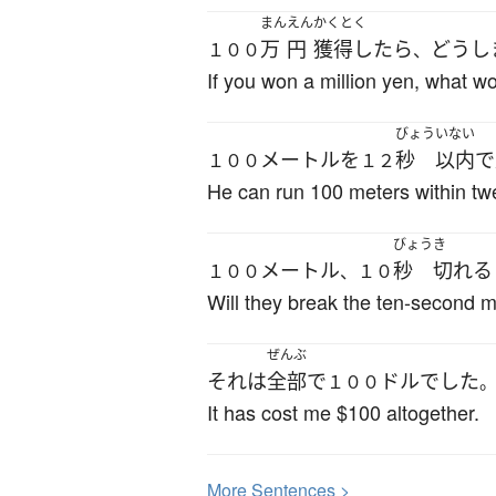
まん
えん
かくとく
万
円
獲得したら
どうし
１００
、
If you won a million yen, what w
びょう
いない
メートル
を
秒
以内
で
１００
１２
He can run 100 meters within tw
びょう
き
メートル
秒
切れる
１００
、１０
Will they break the ten-second 
ぜんぶ
それ
は
全部
で
ドル
でした
１００
It has cost me $100 altogether.
More
S
entences >