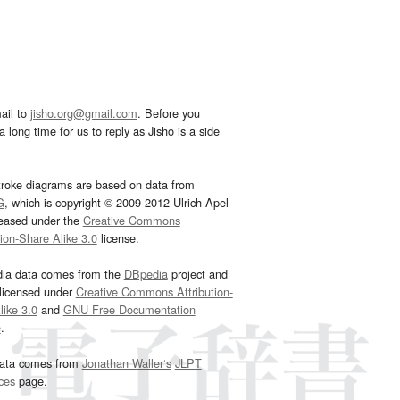
ail to
jisho.org@gmail.com
. Before you
 long time for us to reply as Jisho is a side
troke diagrams are based on data from
G
, which is copyright © 2009-2012 Ulrich Apel
leased under the
Creative Commons
tion-Share Alike 3.0
license.
dia data comes from the
DBpedia
project and
 licensed under
Creative Commons Attribution-
ike 3.0
and
GNU Free Documentation
e
.
ata comes from
Jonathan Waller‘s
JLPT
ces
page.