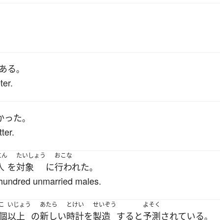
ある
。
ter.
かった
。
ter.
にん
たいしょう
おこな
人
を
対象
に
行われた
。
hundred unmarried males.
こ
いじょう
あたら
とけい
せいぞう
よそく
個
以上
の
新しい
時計
を
製造
する
と
予測
されている
。