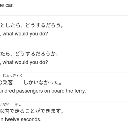
e car.
としたら
どう
する
だろう
、
。
, what would you do?
いたら
どう
する
だろうか
、
。
, what would you do?
じょうきゃく
の
乗客
しか
いなかった
。
ndred passengers on board the ferry.
いない
はし
以内
で
走る
ことができます
。
in twelve seconds.