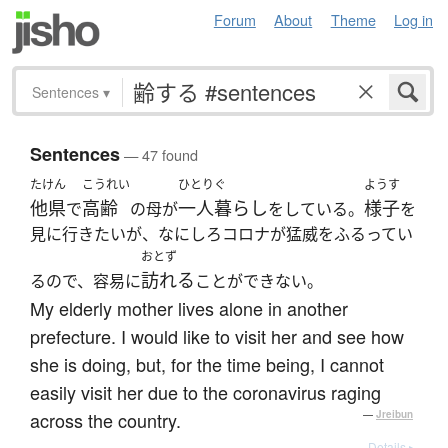
Forum
About
Theme
Log in
Sentences
▾
Sentences
— 47 found
たけん
こうれい
ひとりぐ
ようす
他県
高齢
一人暮らし
様子
で
の母が
をしている。
を
見に行きたいが、なにしろコロナが猛威をふるってい
おとず
訪れる
るので、容易に
ことができない。
My elderly mother lives alone in another
prefecture. I would like to visit her and see how
she is doing, but, for the time being, I cannot
easily visit her due to the coronavirus raging
across the country.
—
Jreibun
Details ▸