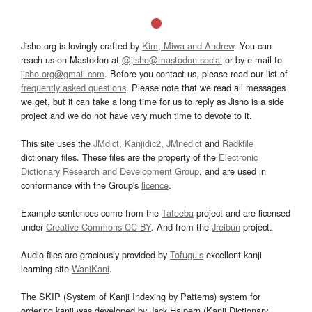
Jisho.org is lovingly crafted by
Kim, Miwa and Andrew
. You can
reach us on Mastodon at
@jisho@mastodon.social
or by e-mail to
jisho.org@gmail.com
. Before you contact us, please read our list of
frequently asked questions
. Please note that we read all messages
we get, but it can take a long time for us to reply as Jisho is a side
project and we do not have very much time to devote to it.
This site uses the
JMdict
,
Kanjidic2
,
JMnedict
and
Radkfile
dictionary files. These files are the property of the
Electronic
Dictionary Research and Development Group
, and are used in
conformance with the Group's
licence
.
Example sentences come from the
Tatoeba
project and are licensed
under
Creative Commons CC-BY
. And from the
Jreibun
project.
Audio files are graciously provided by
Tofugu’s
excellent kanji
learning site
WaniKani
.
The SKIP (System of Kanji Indexing by Patterns) system for
ordering kanji was developed by Jack Halpern (Kanji Dictionary