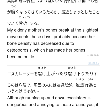
骨粗しょう症
骨密度
低下
骨
高齢の母は
のため
が
し
もろ
脆く
が
なってきているためか、最近ちょっとしたこと
こっせつ
骨折
でよく
する。
My elderly mother’s bones break at the slightest
movements these days, probably because her
bone density has decreased due to
osteoporosis, which has made her bones
become brittle.
—
Jreibun
Details ▸
かけあ
かけお
駆け上がったり
駆け下りたり
エスカレーターを
す
いほうこうい
違法行為
るのは危険で、周囲の人には迷惑だが、
と
いうわけではない。
Although running up and down escalators is
dangerous and annoying to those around you, it