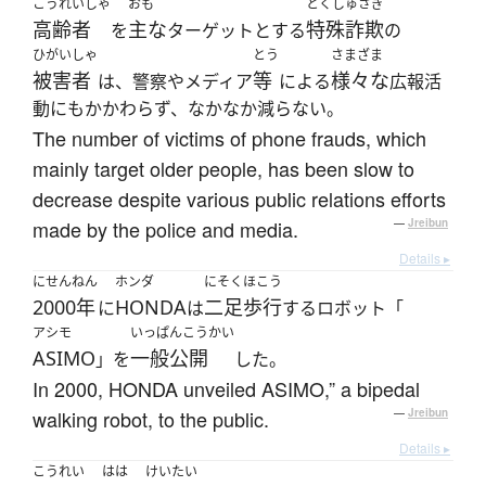
こうれいしゃ
おも
とくしゅさぎ
高齢者
主な
特殊詐欺
を
ターゲットとする
の
ひがいしゃ
とう
さまざま
被害者
等
様々な
は、警察やメディア
による
広報活
動にもかかわらず、なかなか減らない。
The number of victims of phone frauds, which
mainly target older people, has been slow to
decrease despite various public relations efforts
made by the police and media.
—
Jreibun
Details ▸
にせんねん
ホンダ
にそくほこう
2000年
HONDA
二足歩行
に
は
するロボット「
アシモ
いっぱんこうかい
ASIMO
一般公開
」を
した。
In 2000, HONDA unveiled ASIMO,” a bipedal
walking robot, to the public.
—
Jreibun
Details ▸
こうれい
はは
けいたい