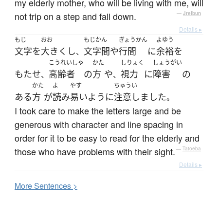
my elderly mother, who will be living with me, will
not trip on a step and fall down.
—
Jreibun
Details ▸
もじ
おお
もじかん
ぎょうかん
よゆう
文字
を
大きく
し
文字間
や
行間
に
余裕
を
、
こうれいしゃ
かた
しりょく
しょうがい
もたせ
高齢者
の
方
や
視力
に
障害
の
、
、
かた
よ
やす
ちゅうい
ある
方
が
読み
易い
ように
注意しました
。
I took care to make the letters large and be
generous with character and line spacing in
order for it to be easy to read for the elderly and
those who have problems with their sight.
—
Tatoeba
Details ▸
More
S
entences >