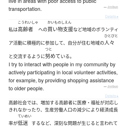
live in areas with poor access to public
transportation.
—
Jreibun
Details ▸
こうれいしゃ
かいものしえん
高齢者
買い物支援
私は
への
など地域のボランティ
ひとびと
人々
ア活動に積極的に参加して、自分が住む地域の
つと
努めて
と交流するように
いる。
I try to interact with people in my community by
actively participating in local volunteer activities,
for example, by providing shopping assistance
to older people.
—
Jreibun
Details ▸
高齢社会では、増加する高齢者に医療・福祉が対応し
きれなかったり、生産労働人口の減少により経済成長
ていめい
低迷
率が
するなど、深刻な問題が生じると言われて