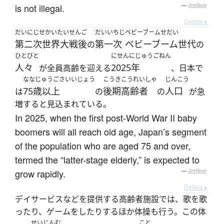
is not illegal.
—
Jreibun
Details ▸
だいにじせかいたいせんご
だいいちじ
ベビーブームせだい
第二次世界大戦後
第一次
ベビーブーム世代
の
の
ひとびと
にせんにじゅうごねん
人々
2025年
が全員高齢を迎える
、日本で
ななじゅうごさいいじょう
こうきこうれいしゃ
じんこう
75歳以上
後期高齢者
人口
は
の
の
が急
増すると見込まれている。
In 2025, when the first post-World War II baby
boomers will all reach old age, Japan’s segment
of the population who are aged 75 and over,
termed the “latter-stage elderly,” is expected to
grow rapidly.
—
Jreibun
Details ▸
デイサービスなどを提供する高齢者施設では、歌を歌
ったり、ゲームをしたりするほか体操も行う。この体
せいじんむ
こと