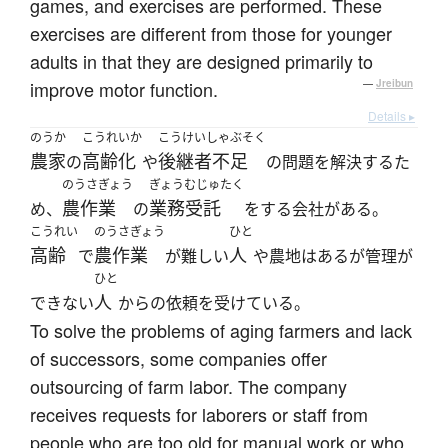
games, and exercises are performed. These
exercises are different from those for younger
adults in that they are designed primarily to
improve motor function.
—
Jreibun
Details ▸
のうか
こうれいか
こうけいしゃぶそく
農家
高齢化
後継者不足
の
や
の問題を解決するた
のうさぎょう
ぎょうむじゅたく
農作業
業務受託
め、
の
をする会社がある。
こうれい
のうさぎょう
ひと
高齢
農作業
人
で
が難しい
や農地はあるが管理が
ひと
人
できない
からの依頼を受けている。
To solve the problems of aging farmers and lack
of successors, some companies offer
outsourcing of farm labor. The company
receives requests for laborers or staff from
people who are too old for manual work or who