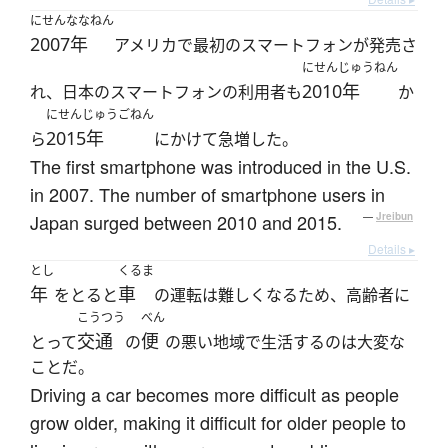
にせんななねん
2007年
アメリカで最初のスマートフォンが発売さ
にせんじゅうねん
2010年
れ、日本のスマートフォンの利用者も
か
にせんじゅうごねん
2015年
ら
にかけて急増した。
The first smartphone was introduced in the U.S.
in 2007. The number of smartphone users in
Japan surged between 2010 and 2015.
—
Jreibun
Details ▸
とし
くるま
年
車
をとると
の運転は難しくなるため、高齢者に
こうつう
べん
交通
便
とって
の
の悪い地域で生活するのは大変な
ことだ。
Driving a car becomes more difficult as people
grow older, making it difficult for older people to