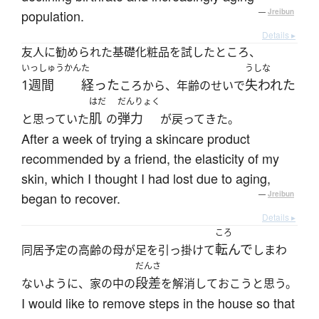
population.
—
Jreibun
Details ▸
友人に勧められた基礎化粧品を試したところ、
いっしゅうかん
た
うしな
1週間
経った
失われた
ころから、年齢のせいで
はだ
だんりょく
肌
弾力
と思っていた
の
が戻ってきた。
After a week of trying a skincare product
recommended by a friend, the elasticity of my
skin, which I thought I had lost due to aging,
began to recover.
—
Jreibun
Details ▸
ころ
転んで
同居予定の高齢の母が足を引っ掛けて
しまわ
だんさ
段差
ないように、家の中の
を解消しておこうと思う。
I would like to remove steps in the house so that