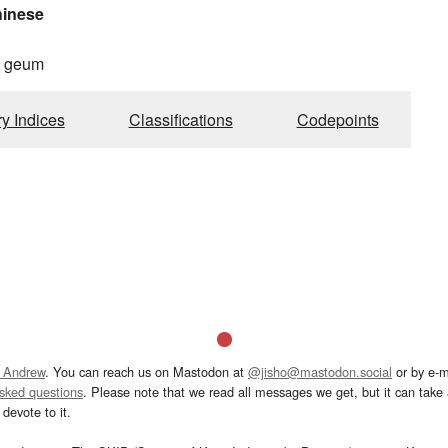
hinese
, geum
ry Indices
Classifications
Codepoints
 Andrew
. You can reach us on Mastodon at
@jisho@mastodon.social
or by e-m
asked questions
. Please note that we read all messages we get, but it can take a
devote to it.