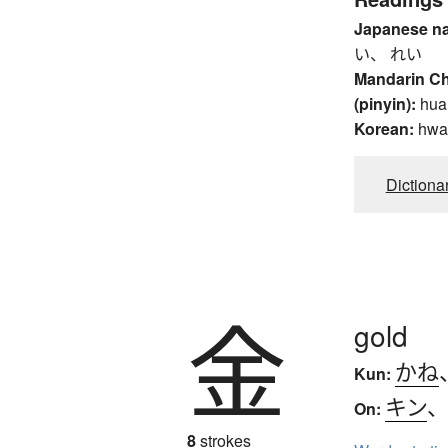
Japanese n
い、 れい
Mandarin C
(pinyin):
hua
Korean:
hwa
Dictiona
金
gold
かね
Kun:
キン
On:
8
strokes