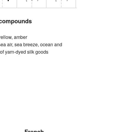
 compounds
low, amber
ir, sea breeze, ocean and
of yarn-dyed silk goods
French