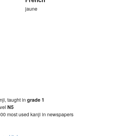
jaune
anji, taught in
grade 1
vel
N5
00 most used kanji in newspapers