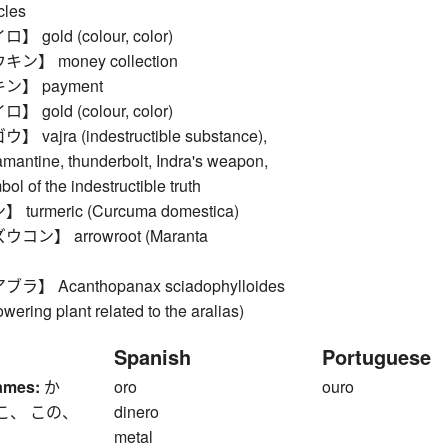
cles
gold (colour, color)
】 money collection
】 payment
gold (colour, color)
ajra (indestructible substance),
mantine, thunderbolt, Indra's weapon,
ol of the indestructible truth
urmeric (Curcuma domestica)
ン】 arrowroot (Maranta
】 Acanthopanax sciadophylloides
owering plant related to the aralias)
Spanish
Portuguese
ames:
か
oro
ouro
こ、 この、
dinero
metal