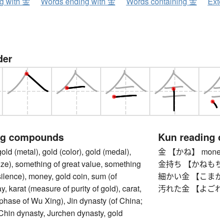
ng with 金
Words ending with 金
Words containing 金
Ext
der
ng compounds
Kun reading
(metal), gold (color), gold (medal),
金 【かね】 money,
prize), something of great value, something
金持ち 【かねもち】 ri
silence), money, gold coin, sum (of
細かい金 【こまかいか
, karat (measure of purity of gold), carat,
汚れた金 【よごれたか
 phase of Wu Xing), Jin dynasty (of China;
Chin dynasty, Jurchen dynasty, gold