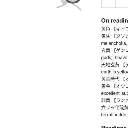
On readi
黄色 【キイロ】 
黄昏 【タソガレ】 d
melancholia,
玄黄 【ゲンコウ】 b
gods), heave
天地玄黄 【テン
earth is yell
黄金時代 【オ
黄金 【オウゴン】 
excellent, su
卵黄 【ランオウ
六フッ化硫黄 
hexafluoride
Readings