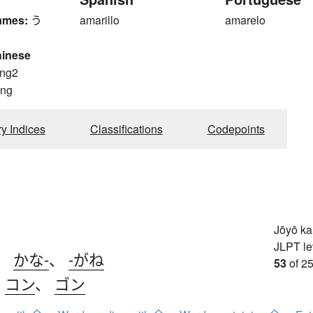
ames:
う
amarillo
amarelo
hinese
ng2
ng
ry Indices
Classifications
Codepoints
Jōyō k
JLPT le
、
かな-
、
-がね
53
of 25
、
コン
、
ゴン