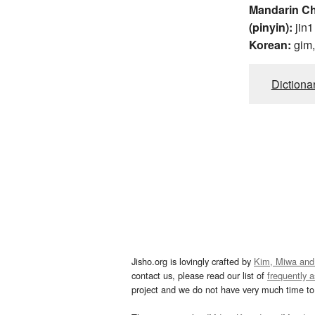
Mandarin C
(pinyin):
jin1
Korean:
gim
Dictiona
Jisho.org is lovingly crafted by
Kim, Miwa and
contact us, please read our list of
frequently 
project and we do not have very much time to 