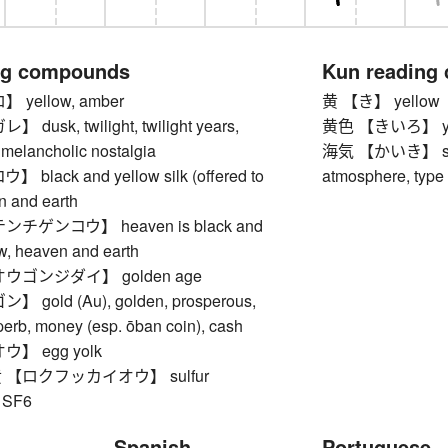
ng compounds
Kun reading
yellow, amber
黄 【き】 yellow
usk, twilight, twilight years,
黄色 【きいろ】 yel
 melancholic nostalgia
海気 【かいき】 sea a
lack and yellow silk (offered to
atmosphere, type 
n and earth
チゲンコウ】 heaven is black and
ow, heaven and earth
ウゴンジダイ】 golden age
gold (Au), golden, prosperous,
perb, money (esp. ōban coin), cash
】 egg yolk
【ロクフッカイオウ】 sulfur
, SF6
Spanish
Portuguese