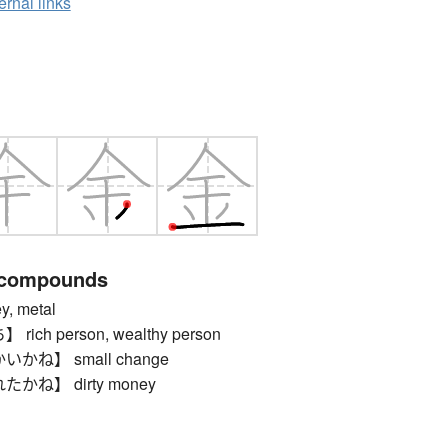
ernal links
 compounds
 metal
ch person, wealthy person
ね】 small change
ね】 dirty money