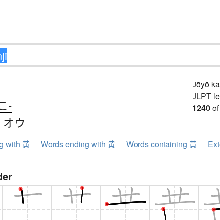
Jōyō k
JLPT le
こ-
1240
of
、
オウ
ng with 黄
Words ending with 黄
Words containing 黄
Ext
der