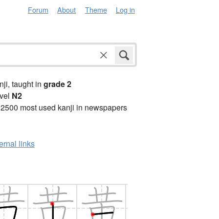
Forum
About
Theme
Log in
anji, taught in
grade 2
vel
N2
 2500 most used kanji in newspapers
ernal links