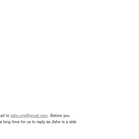
ail to
jisho.org@gmail.com
. Before you
 long time for us to reply as Jisho is a side