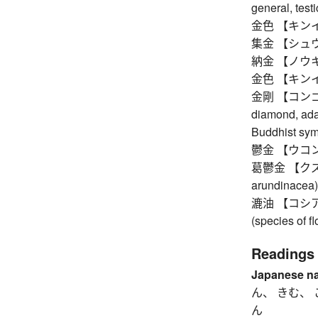
general, testi
金色 【キンイロ】 
集金 【シュウキン
納金 【ノウキン
金色 【キンイロ】 
金剛 【コンゴウ】 v
diamond, ada
Buddhist symb
鬱金 【ウコン】 t
葛鬱金 【クズウコ
arundinacea)
漉油 【コシアブラ
(species of fl
Readings
Japanese n
ん、 きむ、 
ん