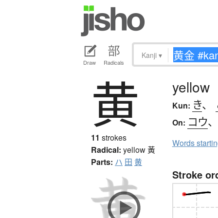
Kanji
▾
Draw
Radicals
黄
yellow
き
、
Kun:
コウ
On:
11
strokes
Words starti
Radical:
yellow
黃
Parts:
ハ
田
黄
Stroke or