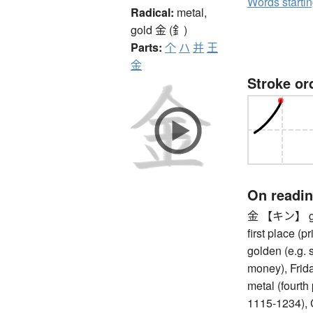
Words starti
Radical:
metal,
gold
金 (釒)
Parts:
个
ハ
并
王
金
Stroke or
On readi
金 【キン】 gold 
first place (
golden (e.g. 
money), Friday
metal (fourth
1115-1234), 