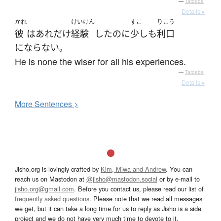
—
Tatoeba
Details ▸
かれ
けいけん
すこ
りこう
彼
は
あれだけ
経験
した
のに
少しも
利口
にならない
。
He is none the wiser for all his experiences.
—
Tatoeba
Details ▸
More
S
entences >
Jisho.org is lovingly crafted by
Kim, Miwa and Andrew
. You can
reach us on Mastodon at
@jisho@mastodon.social
or by e-mail to
jisho.org@gmail.com
. Before you contact us, please read our list of
frequently asked questions
. Please note that we read all messages
we get, but it can take a long time for us to reply as Jisho is a side
project and we do not have very much time to devote to it.