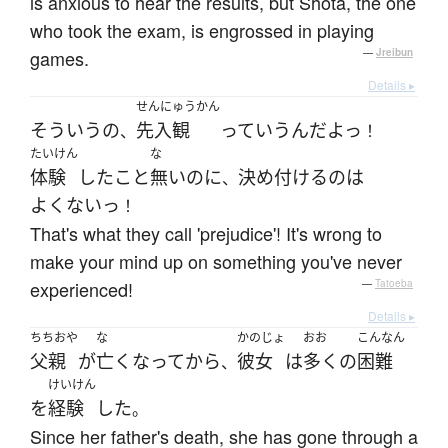
is anxious to hear the results, but Shōta, the one
who took the exam, is engrossed in playing
games.
—
Jreibun
Details ▸
せんにゅうかん
そういう
の
先入観
って
いう
ん
だ
よっ
、
！
たいけん
な
体験
した
こと
無い
のに
決め付ける
の
は
、
よくないっ
！
That's what they call 'prejudice'! It's wrong to
make your mind up on something you've never
experienced!
—
Tatoeba
Details ▸
ちちおや
な
かのじょ
おお
こんなん
父親
が
亡くなって
から
彼女
は
多く
の
困難
、
けいけん
を
経験
した
。
Since her father's death, she has gone through a