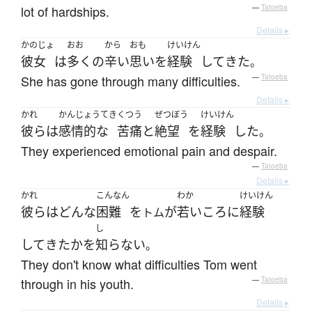
lot of hardships.
—
Tatoeba
Details ▸
かのじょ
おお
から
おも
けいけん
彼女
は
多く
の
辛い
思い
を
経験
して
きた
。
She has gone through many difficulties.
—
Tatoeba
Details ▸
かれ
かんじょうてき
くつう
ぜつぼう
けいけん
彼ら
は
感情的な
苦痛
と
絶望
を
経験
した
。
They experienced emotional pain and despair.
—
Tatoeba
Details ▸
かれ
こんなん
わか
けいけん
彼ら
は
どんな
困難
を
が
若いころ
に
経験
トム
し
して
きた
か
を
知らない
。
They don't know what difficulties Tom went
through in his youth.
—
Tatoeba
Details ▸