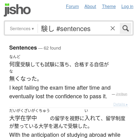
Forum
About
Theme
Log in
Sentences
▾
Sentences
— 62 found
なんど
何度
受験しても試験に落ち、合格する自信が
な
無くなった
。
I kept failing the exam time after time and
eventually lost the confidence to pass it.
—
Jreibun
Details ▸
だいがくざいがくちゅう
い
大学在学中
入れて
の留学を視野に
、留学制度
が整っている大学を選んで受験した。
With the anticipation of studying abroad while