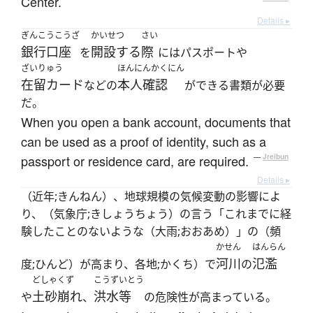
Center.
Details ▸
ぎんこうこうざ
かいせつ
さい
銀行口座
開設する
際
を
にはパスポートや
ざいりゅう
ほんにんかくにん
在留カード
本人確認
などの
ができる書類が必要
だ。
When you open a bank account, documents that
can be used as a proof of identity, such as a
passport or residence card, are required.
—
Jreibun
Details ▸
（近年;きんねん）、地球規模の気候変動の影響によ
り、（気象庁;きしょうちょう）の言う「これまでに経
験したことのないような（大雨;おおあめ）」の（頻
かせん
はんらん
河川
氾濫
度;ひんど）が高まり、各地;かくち）で
の
どしゃくず
こうずいとう
土砂崩れ
洪水等
や
、
の危険性が高まっている。