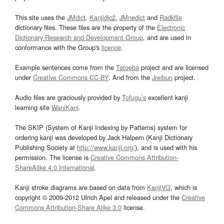
This site uses the
JMdict
,
Kanjidic2
,
JMnedict
and
Radkfile
dictionary files. These files are the property of the
Electronic
Dictionary Research and Development Group
, and are used in
conformance with the Group's
licence
.
Example sentences come from the
Tatoeba
project and are licensed
under
Creative Commons CC-BY
. And from the
Jreibun
project.
Audio files are graciously provided by
Tofugu’s
excellent kanji
learning site
WaniKani
.
The SKIP (System of Kanji Indexing by Patterns) system for
ordering kanji was developed by Jack Halpern (Kanji Dictionary
Publishing Society at
http://www.kanji.org/
), and is used with his
permission. The license is
Creative Commons Attribution-
ShareAlike 4.0 International
.
Kanji stroke diagrams are based on data from
KanjiVG
, which is
copyright © 2009-2012 Ulrich Apel and released under the
Creative
Commons Attribution-Share Alike 3.0
license.