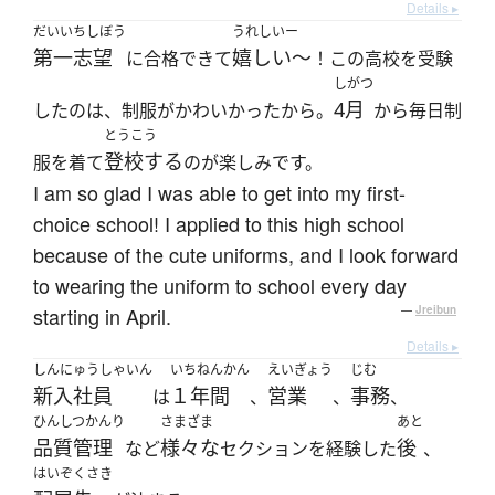
Details ▸
だいいちしぼう
うれしいー
第一志望
嬉しい〜
に合格できて
！この高校を受験
しがつ
4月
したのは、制服がかわいかったから。
から毎日制
とうこう
登校する
服を着て
のが楽しみです。
I am so glad I was able to get into my first-
choice school! I applied to this high school
because of the cute uniforms, and I look forward
to wearing the uniform to school every day
starting in April.
—
Jreibun
Details ▸
しんにゅうしゃいん
いちねんかん
えいぎょう
じむ
新入社員
１年間
営業
事務
は
、
、
、
ひんしつかんり
さまざま
あと
品質管理
様々な
後
など
セクションを経験した
、
はいぞくさき