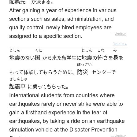
配属先
が決まる。
After gaining a year of experience in various
sections such as sales, administration, and
quality control, newly hired employees are
assigned to a specific section.
—
Jreibun
Details ▸
じしん
くに
じしん
こわ
み
地震
国
地震
怖さ
身
のない
から来た留学生に
の
を
を
ぼうさい
防災
もって体験してもらうために、
センターで
きしんしゃ
起震車
に乗ってもらった。
International students from countries where
earthquakes rarely or never strike were able to
gain a firsthand experience in the fear of
earthquakes, by taking a ride on an earthquake
simulation vehicle at the Disaster Prevention
—
Jreibun