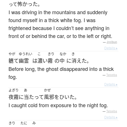
怖かった
って
。
I was driving in the mountains and suddenly
found myself in a thick white fog. I was
frightened because I couldn’t see anything in
front of or behind the car, or to the left or right.
—
Jreibun
Details ▸
やが
ゆうれい
こ
きり
なか
き
軈て
幽霊
は
濃い
霧
の
中
に
消えた
。
Before long, the ghost disappeared into a thick
fog.
—
Tatoeba
Details ▸
よぎり
あ
かぜ
夜霧
に
当たって
風邪をひいた
。
I caught cold from exposure to the night fog.
—
Tatoeba
Details ▸
きり
たに
み