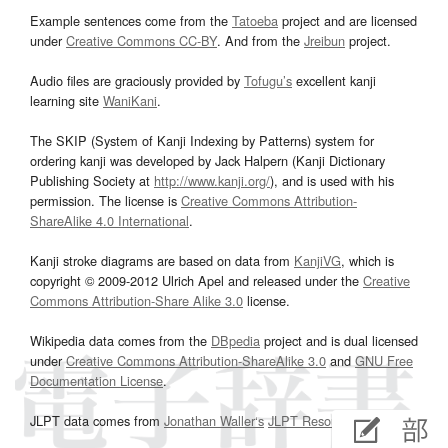
Example sentences come from the
Tatoeba
project and are licensed
under
Creative Commons CC-BY
. And from the
Jreibun
project.
Audio files are graciously provided by
Tofugu’s
excellent kanji
learning site
WaniKani
.
The SKIP (System of Kanji Indexing by Patterns) system for
ordering kanji was developed by Jack Halpern (Kanji Dictionary
Publishing Society at
http://www.kanji.org/
), and is used with his
permission. The license is
Creative Commons Attribution-
ShareAlike 4.0 International
.
Kanji stroke diagrams are based on data from
KanjiVG
, which is
copyright © 2009-2012 Ulrich Apel and released under the
Creative
Commons Attribution-Share Alike 3.0
license.
Wikipedia data comes from the
DBpedia
project and is dual licensed
under
Creative Commons Attribution-ShareAlike 3.0
and
GNU Free
Documentation License
.
JLPT data comes from
Jonathan Waller‘s
JLPT Resources
page.