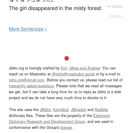
The girl disappeared in the misty forest.
—
Tatoeba
Details ▸
More
S
entences >
Jisho.org is lovingly crafted by
Kim, Miwa and Andrew
. You can
reach us on Mastodon at
@jisho@mastodon.social
or by e-mail to
jisho.org@gmail.com
. Before you contact us, please read our list of
frequently asked questions
. Please note that we read all messages
we get, but it can take a long time for us to reply as Jisho is a side
project and we do not have very much time to devote to it.
This site uses the
JMdict
,
Kanjidic2
,
JMnedict
and
Radkfile
dictionary files. These files are the property of the
Electronic
Dictionary Research and Development Group
, and are used in
conformance with the Group's
licence
.