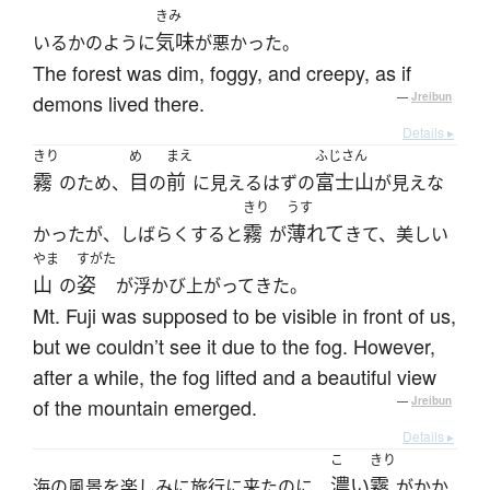
きみ
気味
いるかのように
が悪かった。
The forest was dim, foggy, and creepy, as if
demons lived there.
—
Jreibun
Details ▸
きり
め
まえ
ふじさん
霧
目
前
富士山
のため、
の
に見えるはずの
が見えな
きり
うす
霧
薄れて
かったが、しばらくすると
が
きて、美しい
やま
すがた
山
姿
の
が浮かび上がってきた。
Mt. Fuji was supposed to be visible in front of us,
but we couldn’t see it due to the fog. However,
after a while, the fog lifted and a beautiful view
of the mountain emerged.
—
Jreibun
Details ▸
こ
きり
濃い
霧
海の風景を楽しみに旅行に来たのに、
がかか