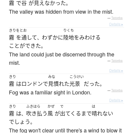
霧
で
谷
が
見えなかった
。
The valley was hidden from view in the mist.
—
Tatoeba
Details ▸
きり
をとお
りくち
霧
を通して
わずかに
陸地
を
みわける
、
ことができた
。
The land could just be discerned through the
mist.
—
Tatoeba
Details ▸
きり
みな
こうけい
霧
は
ロンドン
で
見慣れた
光景
だった
。
Fog was a familiar sight in London.
—
Tatoeba
Details ▸
きり
ふきはら
かぜ
で
は
霧
は
吹き払う
風
が
出てくる
まで
晴れない
、
でしょう
。
The fog won't clear until there's a wind to blow it