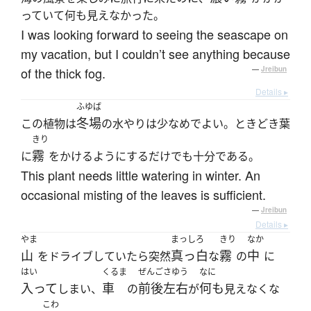
っていて何も見えなかった。
I was looking forward to seeing the seascape on
my vacation, but I couldn’t see anything because
of the thick fog.
—
Jreibun
Details ▸
ふゆば
冬場
この植物は
の水やりは少なめでよい。ときどき葉
きり
霧
に
をかけるようにするだけでも十分である。
This plant needs little watering in winter. An
occasional misting of the leaves is sufficient.
—
Jreibun
Details ▸
やま
まっしろ
きり
なか
山
真っ白
霧
中
をドライブしていたら突然
な
の
に
はい
くるま
ぜんごさゆう
なに
入って
車
前後左右
何も
しまい、
の
が
見えなくな
こわ