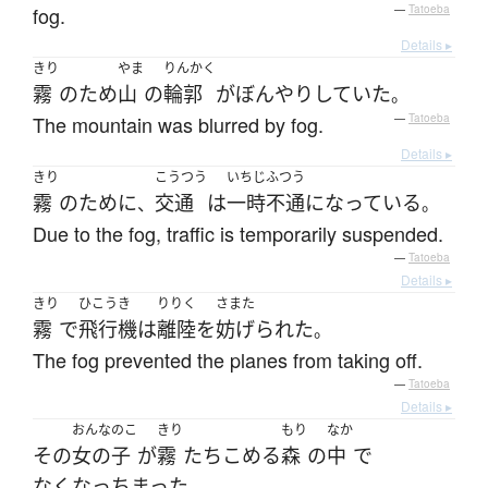
fog.
—
Tatoeba
Details ▸
きり
やま
りんかく
霧
の
ため
山
の
輪郭
が
ぼんやり
していた
。
The mountain was blurred by fog.
—
Tatoeba
Details ▸
きり
こうつう
いちじ
ふつう
霧
の
ために
交通
は
一時
不通
になっている
、
。
Due to the fog, traffic is temporarily suspended.
—
Tatoeba
Details ▸
きり
ひこうき
りりく
さまた
霧
で
飛行機
は
離陸
を
妨げられた
。
The fog prevented the planes from taking off.
—
Tatoeba
Details ▸
おんなのこ
きり
もり
なか
その
女の子
が
霧
たちこめる
森
の
中
で
なくなっちまった
。