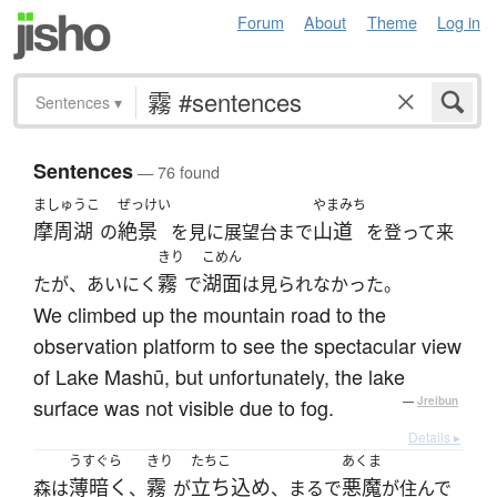
Forum
About
Theme
Log in
Sentences
▾
Sentences
— 76 found
ましゅうこ
ぜっけい
やまみち
摩周湖
絶景
山道
の
を見に展望台まで
を登って来
きり
こめん
霧
湖面
たが、あいにく
で
は見られなかった。
We climbed up the mountain road to the
observation platform to see the spectacular view
of Lake Mashū, but unfortunately, the lake
surface was not visible due to fog.
—
Jreibun
Details ▸
うすぐら
きり
たちこ
あくま
薄暗く
霧
立ち込め
悪魔
森は
、
が
、まるで
が住んで