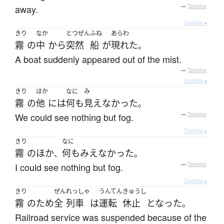
away.
—
Tatoeba
Details ▸
きり
なか
とつぜん
ふね
あらわ
霧
の
中
から
突然
船
が
現れた
。
A boat suddenly appeared out of the mist.
—
Tatoeba
Details ▸
きり
ほか
なに
み
霧
の
他
には
何も
見えなかった
。
We could see nothing but fog.
—
Tatoeba
Details ▸
きり
なに
霧
の
ほか
何も
みえなかった
、
。
I could see nothing but fog.
—
Tatoeba
Details ▸
きり
ぜん
れっしゃ
うんてん
きゅうし
霧
の
ため
全
列車
は
運転
休止
となった
。
Railroad service was suspended because of the