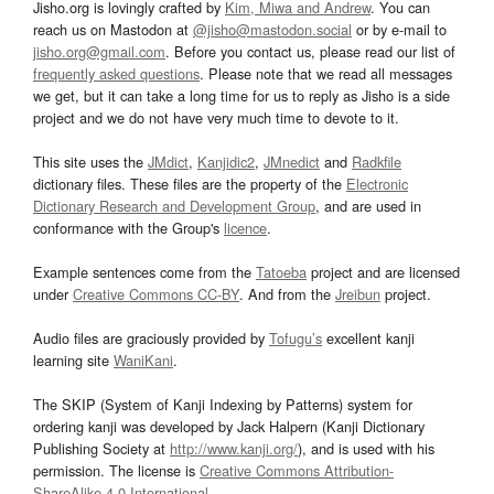
Jisho.org is lovingly crafted by
Kim, Miwa and Andrew
. You can
reach us on Mastodon at
@jisho@mastodon.social
or by e-mail to
jisho.org@gmail.com
. Before you contact us, please read our list of
frequently asked questions
. Please note that we read all messages
we get, but it can take a long time for us to reply as Jisho is a side
project and we do not have very much time to devote to it.
This site uses the
JMdict
,
Kanjidic2
,
JMnedict
and
Radkfile
dictionary files. These files are the property of the
Electronic
Dictionary Research and Development Group
, and are used in
conformance with the Group's
licence
.
Example sentences come from the
Tatoeba
project and are licensed
under
Creative Commons CC-BY
. And from the
Jreibun
project.
Audio files are graciously provided by
Tofugu’s
excellent kanji
learning site
WaniKani
.
The SKIP (System of Kanji Indexing by Patterns) system for
ordering kanji was developed by Jack Halpern (Kanji Dictionary
Publishing Society at
http://www.kanji.org/
), and is used with his
permission. The license is
Creative Commons Attribution-
ShareAlike 4.0 International
.