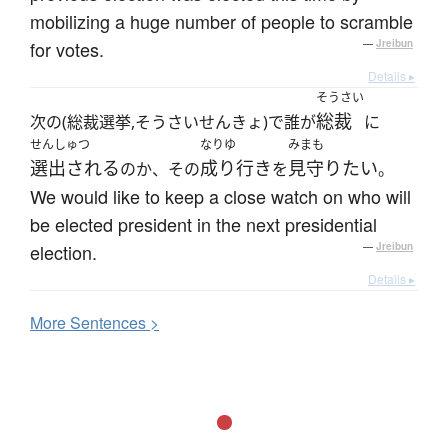
mobilizing a huge number of people to scramble
for votes.
—
Jreibun
Details ▸
そうさい
総裁
次の(総裁選挙,そうさいせんきょ)で誰が
に
せんしゅつ
なりゆ
みまも
選出される
成り行き
見守りたい
のか、その
を
。
We would like to keep a close watch on who will
be elected president in the next presidential
election.
—
Jreibun
Details ▸
More
S
entences >