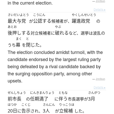
in the current election.
—
Jreibun
Details ▸
さいだいよとう
こうにん
やくしんせいとう
最大与党
公認する
躍進政党
が
候補者が、
の
あとお
やぶ
後押しする
破れる
対立候補者に
など、選挙は波乱の
まく
と
幕
閉じた
うち
を
。
The election concluded amidst turmoil, with the
candidate endorsed by the largest ruling party
being defeated by a rival candidate backed by
the surging opposition party, among other
upsets.
—
Jreibun
Details ▸
ぜんしちょう
にんきまんりょう
ともな
さんがつ
前市長
任期満了
伴う
3月
の
に
市長選挙が
はつか
こくじ
さんにん
りっこうほ
20日
告示
3人
立候補
に
され、
が
した。