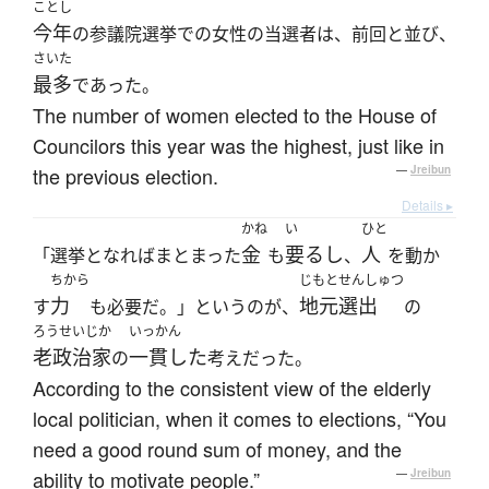
ことし
今年
の参議院選挙での女性の当選者は、前回と並び、
さいた
最多
であった。
The number of women elected to the House of
Councilors this year was the highest, just like in
the previous election.
—
Jreibun
Details ▸
かね
い
ひと
金
要るし
人
「選挙となればまとまった
も
、
を動か
ちから
じもとせんしゅつ
力
地元選出
す
も必要だ。」というのが、
の
ろうせいじか
いっかん
老政治家
一貫した
の
考えだった。
According to the consistent view of the elderly
local politician, when it comes to elections, “You
need a good round sum of money, and the
ability to motivate people.”
—
Jreibun