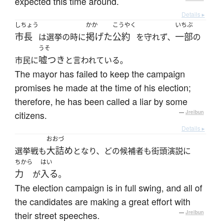
expected this time around.
Details ▸
しちょう
かか
こうやく
いちぶ
市長
掲げた
公約
一部
は選挙の時に
を守れず、
の
うそ
嘘つき
市民に
と言われている。
The mayor has failed to keep the campaign
promises he made at the time of his election;
therefore, he has been called a liar by some
citizens.
—
Jreibun
Details ▸
おおづ
大詰め
選挙戦も
となり、どの候補者も街頭演説に
ちから
はい
力
入る
が
。
The election campaign is in full swing, and all of
the candidates are making a great effort with
their street speeches.
—
Jreibun