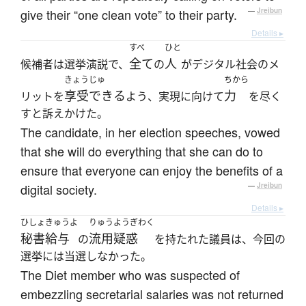
give their “one clean vote” to their party.
—
Jreibun
Details ▸
すべ
ひと
全て
人
候補者は選挙演説で、
の
がデジタル社会のメ
きょうじゅ
ちから
享受できる
力
リットを
よう、実現に向けて
を尽く
すと訴えかけた。
The candidate, in her election speeches, vowed
that she will do everything that she can do to
ensure that everyone can enjoy the benefits of a
digital society.
—
Jreibun
Details ▸
ひしょきゅうよ
りゅうようぎわく
秘書給与
流用疑惑
の
を持たれた議員は、今回の
選挙には当選しなかった。
The Diet member who was suspected of
embezzling secretarial salaries was not returned