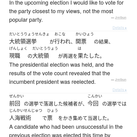
In the upcoming election I would like to vote for
the party closest to my views, not the most
popular party.
—
Jreibun
Details ▸
だいとうりょうせんきょ
おこな
かいひょう
大統領選挙
行われ
開票
が
、
の結果、
げんしょく
だいとうりょう
は
現職
大統領
果たした
の
が再選を
。
The presidential election was held, and the
results of the vote count revealed that the
incumbent president was reelected.
—
Jreibun
Details ▸
ぜんかい
こんかい
前回
今回
の選挙で落選した候補者が、
の選挙では
じんかいせんじゅつ
ひょう
人海戦術
票
で
をかき集めて当選した。
A candidate who had been unsuccessful in the
previous election was elected this time by