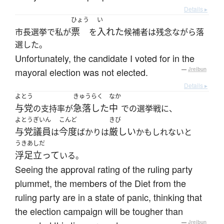
Details ▸
ひょう
い
票
入れた
市長選挙で私が
を
候補者は残念ながら落
選した。
Unfortunately, the candidate I voted for in the
mayoral election was not elected.
—
Jreibun
Details ▸
よとう
きゅうらく
なか
与党
急落した
中
の支持率が
での選挙戦に、
よとうぎいん
こんど
きび
与党議員
今度
厳しい
は
ばかりは
かもしれないと
うきあしだ
浮足立って
いる。
Seeing the approval rating of the ruling party
plummet, the members of the Diet from the
ruling party are in a state of panic, thinking that
the election campaign will be tougher than
—
Jreibun