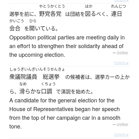
やとう
かくとう
はか
れんじつ
野党
各党
図る
連日
選挙を前に、
は団結を
べく、
かいごう
ひら
会合
開いて
を
いる。
Opposition political parties are meeting daily in
an effort to strengthen their solidarity ahead of
the upcoming election.
—
Jreibun
Details ▸
しゅうぎいんぎいん
そうせんきょ
衆議院議員
総選挙
の候補者は、選挙カーの上か
なめ
くちょう
滑らか
口調
ら、
な
で演説を始めた。
A candidate for the general election for the
House of Representatives began her speech
from the top of her campaign car in a smooth
tone.
—
Jreibun
Details ▸