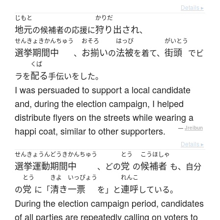
Details ▸
じもと
かりだ
地元
狩り出され
の候補者の応援に
、
せんきょきかんちゅう
おそろ
はっぴ
がいとう
選挙期間中
お揃い
法被
街頭
、
の
を着て、
でビ
くば
配る
ラを
手伝いをした。
I was persuaded to support a local candidate
and, during the election campaign, I helped
distribute flyers on the streets while wearing a
happi coat, similar to other supporters.
—
Jreibun
Details ▸
せんきょうんどうきかんちゅう
とう
こうほしゃ
選挙運動期間中
党
候補者
、どの
の
も、自分
とう
きよ
いっぴょう
れんこ
党
清き
一票
連呼
の
に「
を」と
している。
During the election campaign period, candidates
of all parties are repeatedly calling on voters to