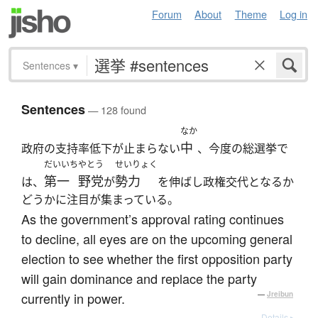
Forum
About
Theme
Log in
Sentences
▾
Sentences
— 128 found
なか
中
政府の支持率低下が止まらない
、今度の総選挙で
だいいち
やとう
せいりょく
第一
野党
勢力
は、
が
を伸ばし政権交代となるか
どうかに注目が集まっている。
As the government’s approval rating continues
to decline, all eyes are on the upcoming general
election to see whether the first opposition party
will gain dominance and replace the party
currently in power.
—
Jreibun
Details ▸