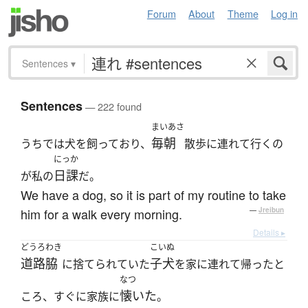
Forum
About
Theme
Log in
Sentences
▾
Sentences
— 222 found
まいあさ
毎朝
うちでは犬を飼っており、
散歩に連れて行くの
にっか
日課
が私の
だ。
We have a dog, so it is part of my routine to take
him for a walk every morning.
—
Jreibun
Details ▸
どうろわき
こいぬ
道路脇
子犬
に捨てられていた
を家に連れて帰ったと
なつ
懐いた
ころ、すぐに家族に
。