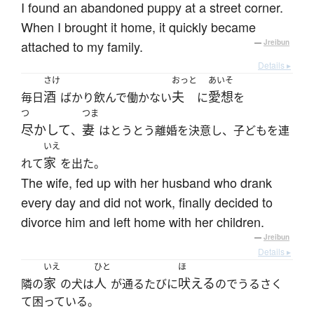
I found an abandoned puppy at a street corner.
When I brought it home, it quickly became
attached to my family.
—
Jreibun
Details ▸
さけ
おっと
あいそ
酒
夫
愛想
毎日
ばかり飲んで働かない
に
を
つ
つま
尽かして
妻
、
はとうとう離婚を決意し、子どもを連
いえ
家
れて
を出た。
The wife, fed up with her husband who drank
every day and did not work, finally decided to
divorce him and left home with her children.
—
Jreibun
Details ▸
いえ
ひと
ほ
家
人
吠える
隣の
の犬は
が通るたびに
のでうるさく
て困っている。