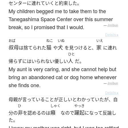
センターに連れていくと約束した。
My children begged me to take them to the
Tanegashima Space Center over this summer
break, so I promised that I would.
—
Jreibun
Details ▸
おば
ねこ
いぬ
いえ
叔母
猫
犬
家
は捨てられた
や
を見つけると、
に連れ
ひと
人
帰らずにはいられない優しい
だ。
My aunt is very caring, and she cannot help but
bring an abandoned cat or dog home whenever
she finds one.
—
Jreibun
Details ▸
母親が言っていることが正しいとわかっていたが、自
ひ
しゃく
やっき
非
癪
躍起
分の
を認めるのは
なので
になって反論し
た。
I knew my mother was right, but I was too rattled