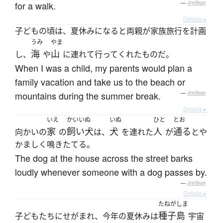
for a walk.
—
Jreibun
Details ▸
子どもの頃は、夏休みになると両親が家族旅行を計画
うみ
やま
海
山
し、
や
に連れて行ってくれたものだ。
When I was a child, my parents would plan a
family vacation and take us to the beach or
mountains during the summer break.
—
Jreibun
Details ▸
いえ
かいいぬ
いぬ
ひと
とお
家
飼い犬
犬
人
通る
向かいの
の
は、
を連れた
が
とや
かましく鳴きたてる。
The dog at the house across the street barks
loudly whenever someone with a dog passes by.
—
Jreibun
Details ▸
たねがしま
種子島
子どもたちにせがまれ、今年の夏休みは
宇宙