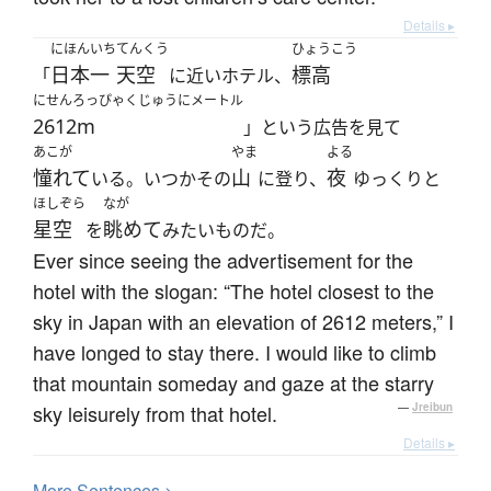
Details ▸
にほんいち
てんくう
ひょうこう
日本一
天空
標高
「
に近いホテル、
にせんろっぴゃくじゅうにメートル
2612m
」という広告を見て
あこが
やま
よる
憧れて
山
夜
いる。いつかその
に登り、
ゆっくりと
ほしぞら
なが
星空
眺めて
を
みたいものだ。
Ever since seeing the advertisement for the
hotel with the slogan: “The hotel closest to the
sky in Japan with an elevation of 2612 meters,” I
have longed to stay there. I would like to climb
that mountain someday and gaze at the starry
sky leisurely from that hotel.
—
Jreibun
Details ▸
More
S
entences >