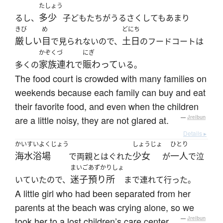
たしょう
多少
るし、
子どもたちがうるさくしてもあまり
きび
め
どにち
厳しい
目
土日
で見られないので、
のフードコートは
かぞくづ
にぎ
家族連れ
賑わって
多くの
で
いる。
The food court is crowded with many families on
weekends because each family can buy and eat
their favorite food, and even when the children
are a little noisy, they are not glared at.
—
Jreibun
Details ▸
かいすいよくじょう
しょうじょ
ひとり
海水浴場
少女
一人
で両親とはぐれた
が
で泣
まいご
あずかりしょ
迷子
預り所
いていたので、
まで連れて行った。
A little girl who had been separated from her
parents at the beach was crying alone, so we
took her to a lost children’s care center.
—
Jreibun