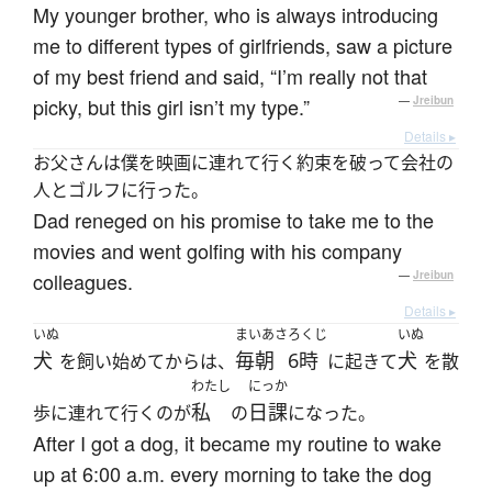
My younger brother, who is always introducing
me to different types of girlfriends, saw a picture
of my best friend and said, “I’m really not that
picky, but this girl isn’t my type.”
—
Jreibun
Details ▸
お父さんは僕を映画に連れて行く約束を破って会社の
人とゴルフに行った。
Dad reneged on his promise to take me to the
movies and went golfing with his company
colleagues.
—
Jreibun
Details ▸
いぬ
まいあさ
ろくじ
いぬ
犬
毎朝
6時
犬
を飼い始めてからは、
に起きて
を散
わたし
にっか
私
日課
歩に連れて行くのが
の
になった。
After I got a dog, it became my routine to wake
up at 6:00 a.m. every morning to take the dog