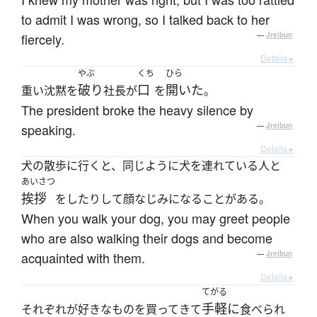
to admit I was wrong, so I talked back to her
fiercely.
—
Jreibun
Details ▸
やぶ
くち
ひら
破り
口
開いた
重い沈黙を
社長が
を
。
The president broke the heavy silence by
speaking.
—
Jreibun
Details ▸
犬の散歩に行くと、同じように犬を連れている人と
あいさつ
挨拶
をしたりして顔なじみになることがある。
When you walk your dog, you may greet people
who are also walking their dogs and become
acquainted with them.
—
Jreibun
Details ▸
てがる
手軽に
それぞれが好きなものを買ってきて
食べられ