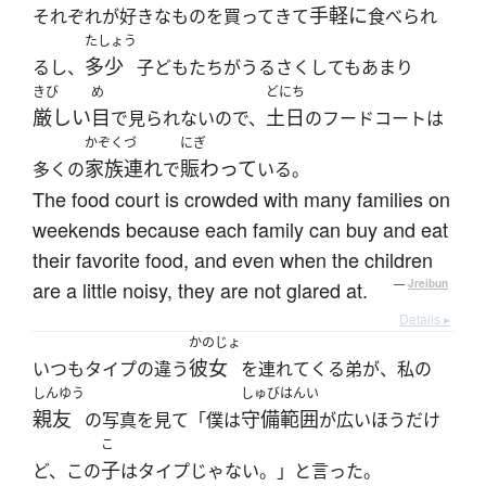
手軽に
それぞれが好きなものを買ってきて
食べられ
たしょう
多少
るし、
子どもたちがうるさくしてもあまり
きび
め
どにち
厳しい
目
土日
で見られないので、
のフードコートは
かぞくづ
にぎ
家族連れ
賑わって
多くの
で
いる。
The food court is crowded with many families on
weekends because each family can buy and eat
their favorite food, and even when the children
are a little noisy, they are not glared at.
—
Jreibun
Details ▸
かのじょ
彼女
いつもタイプの違う
を連れてくる弟が、私の
しんゆう
しゅびはんい
親友
守備範囲
の写真を見て「僕は
が広いほうだけ
こ
子
ど、この
はタイプじゃない。」と言った。