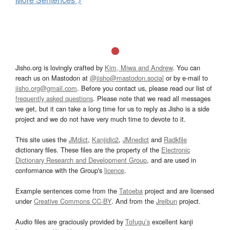
Jisho.org is lovingly crafted by
Kim, Miwa and Andrew
. You can
reach us on Mastodon at
@jisho@mastodon.social
or by e-mail to
jisho.org@gmail.com
. Before you contact us, please read our list of
frequently asked questions
. Please note that we read all messages
we get, but it can take a long time for us to reply as Jisho is a side
project and we do not have very much time to devote to it.
This site uses the
JMdict
,
Kanjidic2
,
JMnedict
and
Radkfile
dictionary files. These files are the property of the
Electronic
Dictionary Research and Development Group
, and are used in
conformance with the Group's
licence
.
Example sentences come from the
Tatoeba
project and are licensed
under
Creative Commons CC-BY
. And from the
Jreibun
project.
Audio files are graciously provided by
Tofugu’s
excellent kanji