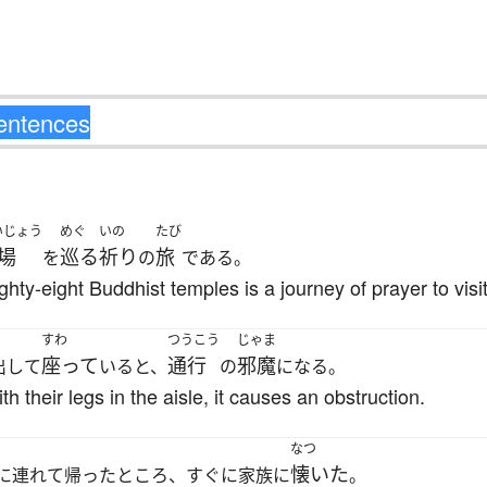
いじょう
めぐ
いの
たび
場
巡る
祈り
旅
を
の
である。
hty-eight Buddhist temples is a journey of prayer to visit
すわ
つうこう
じゃま
座って
通行
邪魔
出して
いると、
の
になる。
h their legs in the aisle, it causes an obstruction.
なつ
懐いた
に連れて帰ったところ、すぐに家族に
。