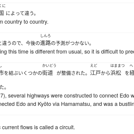
くに
国
によって違う。
m country to country.
しんろ
進路
と違うので、今後の
の予測がつかない。
this time is different from usual, so it is difficult to pre
し
かいどう
えど
はままつ
へ
市
街道
江戸
浜松
を結ぶいくつかの
が整備された。
から
を
た。
), several highways were constructed to connect Edo wit
nected Edo and Kyōto via Hamamatsu, and was a bustli
urrent flows is called a circuit.