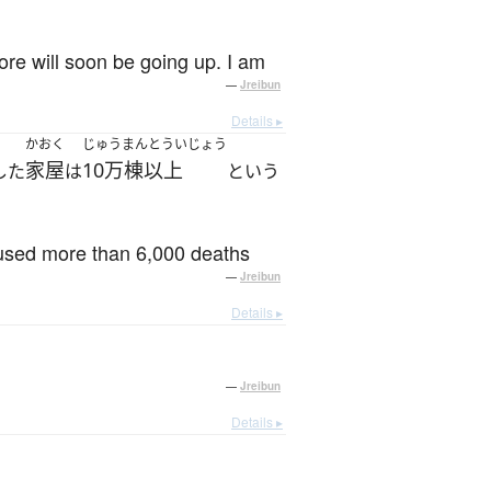
ore will soon be going up. I am
—
Jreibun
Details ▸
かおく
じゅうまんとういじょう
家屋
10万棟以上
した
は
という
used more than 6,000 deaths
—
Jreibun
Details ▸
—
Jreibun
Details ▸