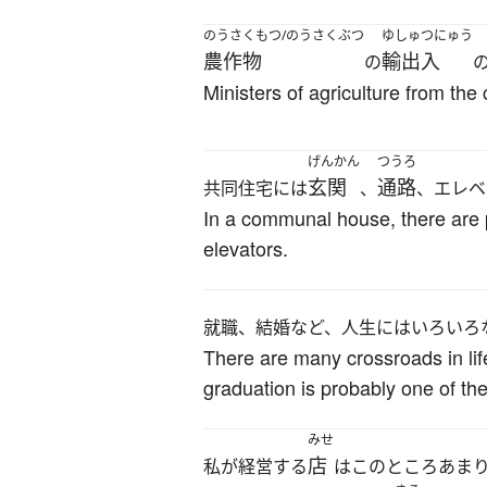
のうさくもつ/のうさくぶつ
ゆしゅつにゅう
農作物
輸出入
の
Ministers of agriculture from the
げんかん
つうろ
玄関
通路
共同住宅には
、
、エレベ
In a communal house, there are p
elevators.
就職、結婚など、人生にはいろいろ
There are many crossroads in life
graduation is probably one of the 
みせ
店
私が経営する
はこのところあま