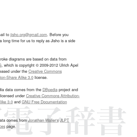
ail to
jisho.org@gmail.com
. Before you
 long time for us to reply as Jisho is a side
troke diagrams are based on data from
G
, which is copyright © 2009-2012 Ulrich Apel
leased under the
Creative Commons
tion-Share Alike 3.0
license.
dia data comes from the
DBpedia
project and
 licensed under
Creative Commons Attribution-
ike 3.0
and
GNU Free Documentation
e
.
ata comes from
Jonathan Waller‘s
JLPT
ces
page.