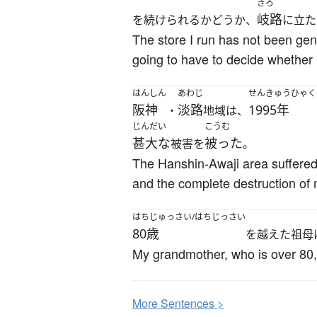
きろ
岐路
を続けられるかどうか、
に立た
The store I run has not been gen
going to have to decide whether 
はんしん
あわじ
せんきゅうひゃく
阪神
淡路
1995年
・
地域は、
じんだい
こうむ
甚大な
被った
被害を
。
The Hanshin-Awaji area suffere
and the complete destruction of
はちじゅっさい/はちじっさい
80歳
を越えた祖母
My grandmother, who is over 80, s
More
S
entences >