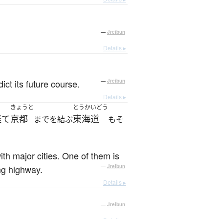
—
Jreibun
Details ▸
dict its future course.
—
Jreibun
Details ▸
きょうと
とうかいどう
経て
京都
東海道
までを結ぶ
もそ
h major cities. One of them is
ng highway.
—
Jreibun
Details ▸
—
Jreibun