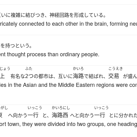
互いに複雑に結びつき、神経回路を形成している。
icately connected to each other in the brain, forming neur
路を持つという。
nt thought process than ordinary people.
じょう
ふた
かいろ
こうえき
上
2つ
海路
交易
有名な
の都市は、互いに
で結ばれ、
が盛
ities in the Asian and the Middle Eastern regions were 
ひがし
いっこう
かいろ
にし
いっこう
東
一行
海路
西
一行
へ向かう
と、
へと向かう
とに分かれ
port town, they were divided into two groups, one heading