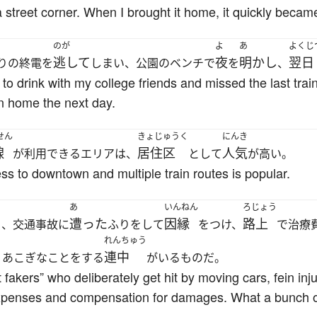
street corner. When I brought it home, it quickly became
のが
よ
あ
よくじ
逃して
夜
明かし
翌日
りの終電を
しまい、公園のベンチで
を
、
o drink with my college friends and missed the last train
in home the next day.
せん
きょじゅうく
にんき
線
居住区
人気
が利用できるエリアは、
として
が高い。
ss to downtown and multiple train routes is popular.
あ
いんねん
ろじょう
遭った
因縁
路上
り、交通事故に
ふりをして
をつけ、
で治療
れんちゅう
連中
、あこぎなことをする
がいるものだ。
 fakers” who deliberately get hit by moving cars, fein inj
expenses and compensation for damages. What a bunch o