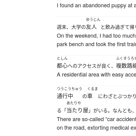
I found an abandoned puppy at a 
ゆうじん
友人
週末、大学の
と飲み過ぎて帰
On the weekend, I had too much t
park bench and took the first tra
としん
ふくすうろ
都心
複数路
へのアクセスが良く、
A residential area with easy acce
つうこうちゅう
くるま
通行中
車
の
にわざとぶつか
あたりや
当たり屋
る「
」がいる。なんとも
There are so-called “car accident
on the road, extorting medical 