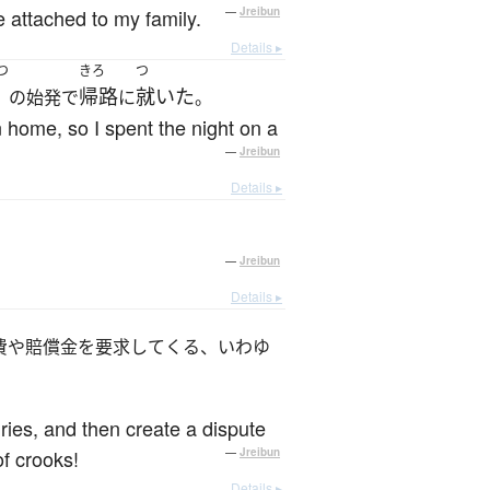
 attached to my family.
—
Jreibun
Details ▸
つ
きろ
つ
帰路
就いた
の始発で
に
。
 home, so I spent the night on a
—
Jreibun
Details ▸
—
Jreibun
Details ▸
費や賠償金を要求してくる、いわゆ
uries, and then create a dispute
f crooks!
—
Jreibun
Details ▸