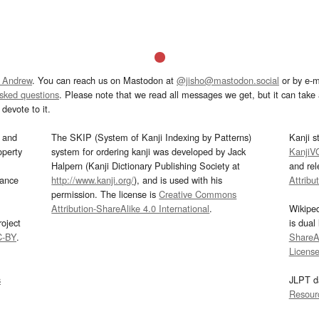
 Andrew
. You can reach us on Mastodon at
@jisho@mastodon.social
or by e-m
asked questions
. Please note that we read all messages we get, but it can take a
devote to it.
and
The SKIP (System of Kanji Indexing by Patterns)
Kanji s
operty
system for ordering kanji was developed by Jack
KanjiV
Halpern (Kanji Dictionary Publishing Society at
and re
mance
http://www.kanji.org/
), and is used with his
Attribu
permission. The license is
Creative Commons
Attribution-ShareAlike 4.0 International
.
Wikipe
oject
is dual
C-BY
.
ShareAl
Licens
s
JLPT d
Resour