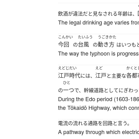
飲酒が違法だと見なされる年齢は、
The legal drinking age varies fro
こんかい
たいふう
うごきかた
今回
台風
動き方
の
の
はいつも
The way the typhoon is progressing 
えどじだい
えど
かくと
江戸時代
江戸
各都
には、
と主要な
ひと
一つ
の
で、幹線道路としてにぎわっ
During the Edo period (1603-1867
the Tōkaidō Highway, which con
電流の流れる通路を回路と言う。
A pathway through which electric c