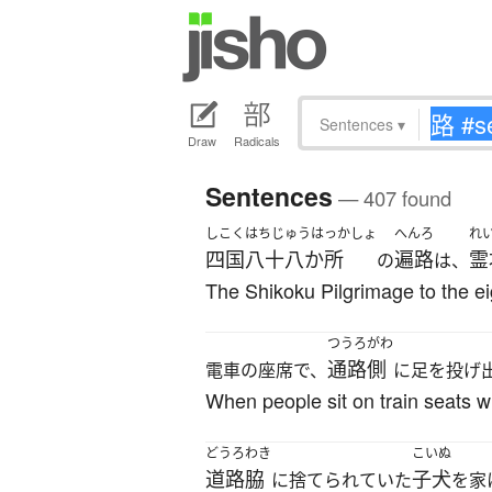
Sentences
▾
Draw
Radicals
Sentences
— 407 found
しこく
はちじゅうはっかしょ
へんろ
れ
四国
八十八か所
遍路
霊
の
は、
The Shikoku Pilgrimage to the eig
つうろがわ
通路側
電車の座席で、
に足を投げ
When people sit on train seats wit
どうろわき
こいぬ
道路脇
子犬
に捨てられていた
を家