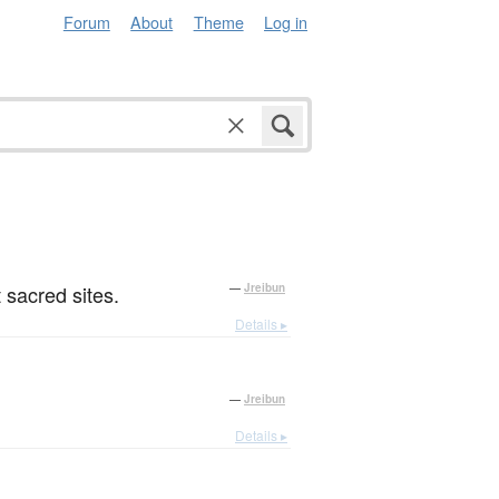
Forum
About
Theme
Log in
 sacred sites.
—
Jreibun
Details ▸
—
Jreibun
Details ▸