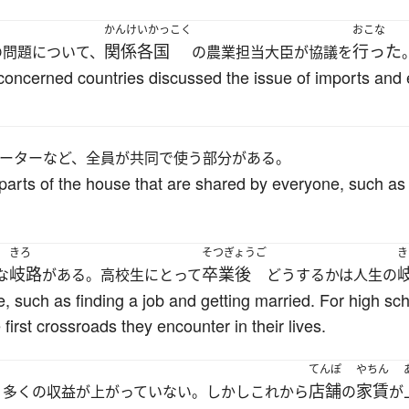
かんけいかっこく
おこな
関係各国
行った
の問題について、
の農業担当大臣が協議を
 concerned countries discussed the issue of imports and e
ーターなど、全員が共同で使う部分がある。
arts of the house that are shared by everyone, such as 
きろ
そつぎょうご
き
岐路
卒業後
な
がある。高校生にとって
どうするかは人生の
, such as finding a job and getting married. For high sch
first crossroads they encounter in their lives.
てんぽ
やちん
店舗
家賃
り多くの収益が上がっていない。しかしこれから
の
が