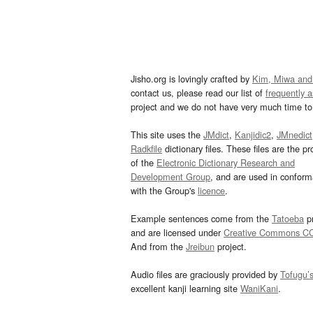
Jisho.org is lovingly crafted by
Kim, Miwa and
contact us, please read our list of
frequently 
project and we do not have very much time to 
This site uses the
JMdict
,
Kanjidic2
,
JMnedict
Radkfile
dictionary files. These files are the pr
of the
Electronic Dictionary Research and
Development Group
, and are used in confor
with the Group's
licence
.
Example sentences come from the
Tatoeba
pr
and are licensed under
Creative Commons C
And from the
Jreibun
project.
Audio files are graciously provided by
Tofugu’
excellent kanji learning site
WaniKani
.