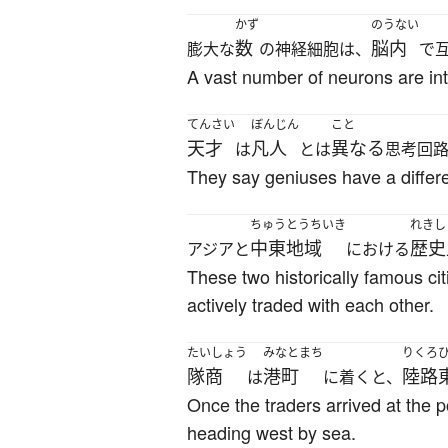
かず
のうない
数
脳内
膨大な
の神経細胞は、
で
A vast number of neurons are intr
てんさい
ぼんじん
こと
天才
凡人
異なる
は
とは
思考回
They say geniuses have a differe
ちゅうとうちいき
れきし
中東地域
歴史
アジアと
における
These two historically famous c
actively traded with each other.
たいしょう
みなとまち
りくろ
隊商
港町
陸路
は
に着くと、
Once the traders arrived at the 
heading west by sea.