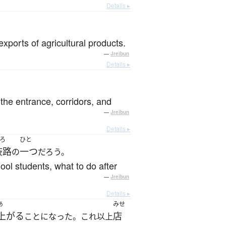
Details ▸
。
xports of agricultural products.
—
Jreibun
Details ▸
the entrance, corridors, and
—
Jreibun
Details ▸
ろ
ひと
岐路
一つ
の
だろう。
ool students, what to do after
—
Jreibun
Details ▸
あ
みせ
上がる
店
ことになった。これ以上