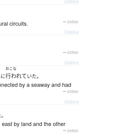
Details ▸
al circuits.
—
Jreibun
Details ▸
—
Jreibun
Details ▸
おこな
行われて
んに
いた。
connected by a seaway and had
—
Jreibun
Details ▸
た。
 east by land and the other
—
Jreibun