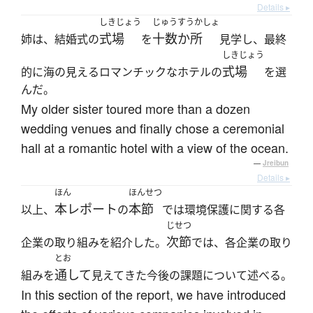
Details ▸
しきじょう
じゅうすうかしょ
式場
十数か所
姉は、結婚式の
を
見学し、最終
しきじょう
式場
的に海の見えるロマンチックなホテルの
を選
んだ。
My older sister toured more than a dozen
wedding venues and finally chose a ceremonial
hall at a romantic hotel with a view of the ocean.
—
Jreibun
Details ▸
ほん
ほんせつ
本レポート
本節
以上、
の
では環境保護に関する各
じせつ
次節
企業の取り組みを紹介した。
では、各企業の取り
とお
通して
組みを
見えてきた今後の課題について述べる。
In this section of the report, we have introduced