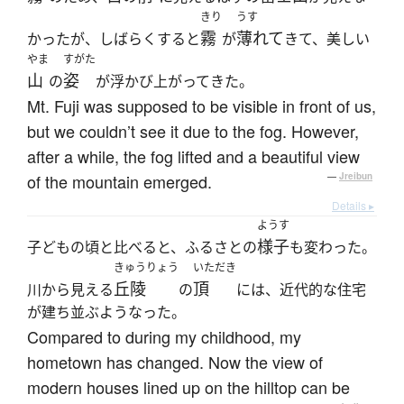
きり
うす
霧
薄れて
かったが、しばらくすると
が
きて、美しい
やま
すがた
山
姿
の
が浮かび上がってきた。
Mt. Fuji was supposed to be visible in front of us,
but we couldn’t see it due to the fog. However,
after a while, the fog lifted and a beautiful view
of the mountain emerged.
—
Jreibun
Details ▸
ようす
様子
子どもの頃と比べると、ふるさとの
も変わった。
きゅうりょう
いただき
丘陵
頂
川から見える
の
には、近代的な住宅
が建ち並ぶようなった。
Compared to during my childhood, my
hometown has changed. Now the view of
modern houses lined up on the hilltop can be