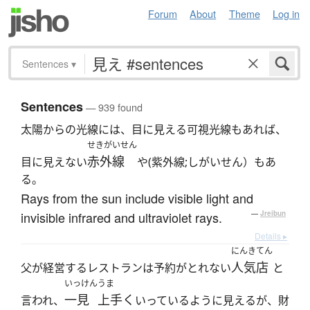
Forum
About
Theme
Log in
Sentences
▾
Sentences
— 939 found
太陽からの光線には、目に見える可視光線もあれば、
せきがいせん
赤外線
目に見えない
や(紫外線;しがいせん）もあ
る。
Rays from the sun include visible light and
invisible infrared and ultraviolet rays.
—
Jreibun
Details ▸
にんきてん
人気店
父が経営するレストランは予約がとれない
と
いっけん
うま
一見
上手く
言われ、
いっているように見えるが、財