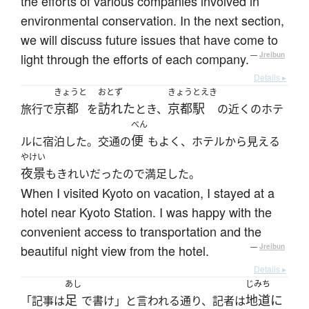
the efforts of various companies involved in
environmental conservation. In the next section,
we will discuss future issues that have come to
light through the efforts of each company.
—
Jreibun
Details ▸
きょうと
おとず
きょうとえき
京都
訪れた
京都駅
旅行で
を
とき、
の近くのホテ
べん
便
ルに宿泊した。交通の
もよく、ホテルから見える
やけい
夜景
もきれいだったので満足した。
When I visited Kyoto on vacation, I stayed at a
hotel near Kyoto Station. I was happy with the
convenient access to transportation and the
beautiful night view from the hotel.
—
Jreibun
Details ▸
あし
じみち
足
地道に
「記事は
で書け」と言われる通り、記者は