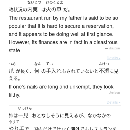
ないじつ
ひのくるま
内実
火の車
政状況の
は
だ。
The restaurant run by my father is said to be so
popular that it is hard to secure a reservation,
and it appears to be doing well at first glance.
However, its finances are in fact in a disastrous
state.
—
Jreibun
Details ▸
つめ
なん
てい
ふけつ
爪
何
手入れ
不潔
が長く、
の
もされていないと
に見
える。
If one’s nails are long and unkempt, they look
filthy.
—
Jreibun
Details ▸
いっけん
一見
姉は
おとなしそうに見えるが、なかなかの
やりて
やり手
で、国内だけではなく海外でもレストランを