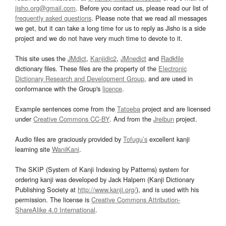
jisho.org@gmail.com
. Before you contact us, please read our list of
frequently asked questions
. Please note that we read all messages
we get, but it can take a long time for us to reply as Jisho is a side
project and we do not have very much time to devote to it.
This site uses the
JMdict
,
Kanjidic2
,
JMnedict
and
Radkfile
dictionary files. These files are the property of the
Electronic
Dictionary Research and Development Group
, and are used in
conformance with the Group's
licence
.
Example sentences come from the
Tatoeba
project and are licensed
under
Creative Commons CC-BY
. And from the
Jreibun
project.
Audio files are graciously provided by
Tofugu’s
excellent kanji
learning site
WaniKani
.
The SKIP (System of Kanji Indexing by Patterns) system for
ordering kanji was developed by Jack Halpern (Kanji Dictionary
Publishing Society at
http://www.kanji.org/
), and is used with his
permission. The license is
Creative Commons Attribution-
ShareAlike 4.0 International
.