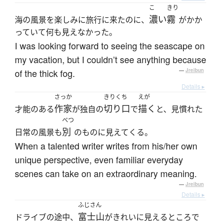
こ
きり
濃い
霧
海の風景を楽しみに旅行に来たのに、
がかか
っていて何も見えなかった。
I was looking forward to seeing the seascape on
my vacation, but I couldn’t see anything because
of the thick fog.
—
Jreibun
Details ▸
さっか
きりくち
えが
作家
切り口
描く
才能のある
が独自の
で
と、見慣れた
べつ
別
日常の風景も
のものに見えてくる。
When a talented writer writes from his/her own
unique perspective, even familiar everyday
scenes can take on an extraordinary meaning.
—
Jreibun
Details ▸
ふじさん
富士山
ドライブの途中、
がきれいに見えるところで