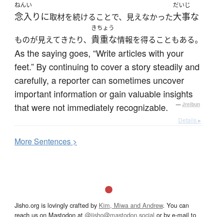
ねんい
だいじ
念入りに
大事な
取材を続けることで、見えなかった
きちょう
貴重な
ものが見えてきたり、
情報を得ることもある。
As the saying goes, “Write articles with your
feet.” By continuing to cover a story steadily and
carefully, a reporter can sometimes uncover
important information or gain valuable insights
that were not immediately recognizable.
—
Jreibun
Details ▸
More
S
entences >
Jisho.org is lovingly crafted by
Kim, Miwa and Andrew
. You can
reach us on Mastodon at
@jisho@mastodon.social
or by e-mail to