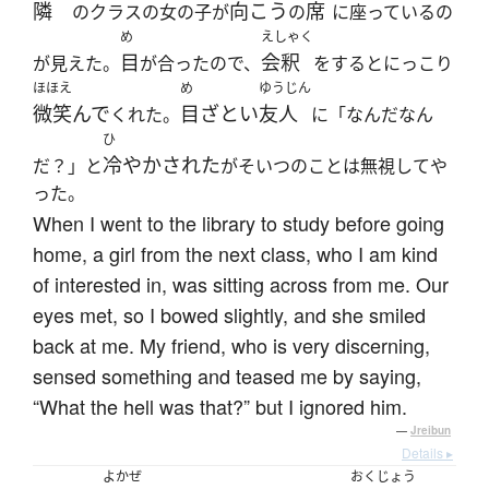
隣
向こう
席
のクラスの女の子が
の
に座っているの
め
えしゃく
目
会釈
が見えた。
が合ったので、
をするとにっこり
ほほえ
め
ゆうじん
微笑んで
目ざとい
友人
くれた。
に「なんだなん
ひ
冷やかされた
だ？」と
がそいつのことは無視してや
った。
When I went to the library to study before going
home, a girl from the next class, who I am kind
of interested in, was sitting across from me. Our
eyes met, so I bowed slightly, and she smiled
back at me. My friend, who is very discerning,
sensed something and teased me by saying,
“What the hell was that?” but I ignored him.
—
Jreibun
Details ▸
よかぜ
おくじょう