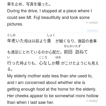
車を止め、写真を撮った。
During the drive, I stopped at a place where I
could see Mt. Fuji beautifully and took some
pictures.
—
Jreibun
Details ▸
としお
しょく
年老いた
食
母は以前より
が細くなり、施設の食事
ぜんかい
たず
前回
訪ねて
も満足にとれているのか心配だ。
い
こころ
ほお
行った
心なし
頬
時よりも、
か
がこけたようにも見え
る。
My elderly mother eats less than she used to,
and I am concerned about whether she is
getting enough food at the home for the elderly.
Her cheeks appear to be somewhat more hollow
than when I last saw her.
—
Jreibun