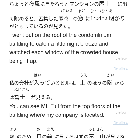
夜風
屋上
ちょっと
に当たろうとマンションの
に出
いえいえ
まど
ひとつひと
あ
家々
窓
1つ1つ
明かり
て眺めると、密集した
の
に
がともっているのが見えた。
I went out on the roof of the condominium
building to catch a little night breeze and
watched each window of the crowded house
being lit up.
—
Jreibun
Details ▸
はい
うえ
かい
入って
上
階
私の会社が
いるビルは、
のほうの
から
ふじさん
富士山
は
が見える。
You can see Mt. Fuji from the top floors of the
building where my company is located.
—
Jreibun
Details ▸
きり
め
まえ
ふじさん
霧
目
前
富士山
のため、
の
に見えるはずの
が見えな