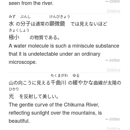
seen from the river.
—
Jreibun
Details ▸
みず
ぶんし
けんびきょう
水
分子
顕微鏡
の
は通常の
では見えないほど
きょくしょう
極小
の物質である。
A water molecule is such a miniscule substance
that it is undetectable under an ordinary
microscope.
—
Jreibun
Details ▸
ちくまがわ
ゆる
千曲川
緩やかな
山の向こうに見える
の
曲線が太陽の
ひかり
光
を反射して美しい。
The gentle curve of the Chikuma River,
reflecting sunlight over the mountains, is
beautiful.
—
Jreibun
Details ▸