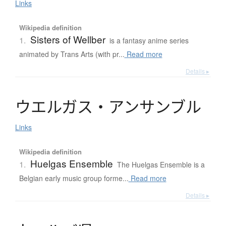
Links
Wikipedia definition
Sisters of Wellber
1.
is a fantasy anime series
animated by Trans Arts (with pr...
Read more
Details ▸
ウ
エ
ル
ガ
ス
・
ア
ン
サ
ン
ブ
ル
Links
Wikipedia definition
Huelgas Ensemble
1.
The Huelgas Ensemble is a
Belgian early music group forme...
Read more
Details ▸