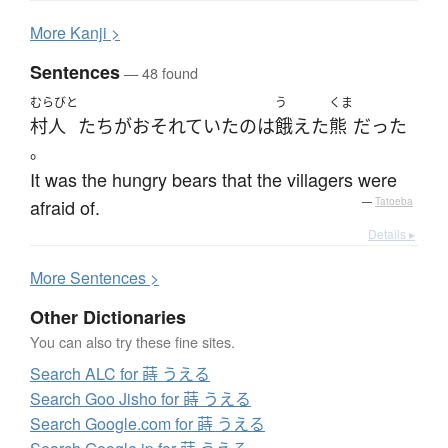
More
K
anji >
Sentences
— 48 found
むらびと
う
くま
村人
たち
が
おそれていた
の
は
餓えた
熊
だった
。
It was the hungry bears that the villagers were
afraid of.
—
Tatoeba
Details ▸
More
S
entences >
Other Dictionaries
You can also try these fine sites.
Search ALC for 蒔 うえる
Search Goo Jisho for 蒔 うえる
Search Google.com for 蒔 うえる