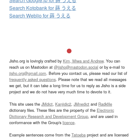
Search Google.jp for 蒔 うえる
Search Kotobank for 蒔 うえる
Search Weblio for 蒔 うえる
Jisho.org is lovingly crafted by
Kim, Miwa and Andrew
. You can
reach us on Mastodon at
@jisho@mastodon.social
or by e-mail to
jisho.org@gmail.com
. Before you contact us, please read our list of
frequently asked questions
. Please note that we read all messages
we get, but it can take a long time for us to reply as Jisho is a side
project and we do not have very much time to devote to it.
This site uses the
JMdict
,
Kanjidic2
,
JMnedict
and
Radkfile
dictionary files. These files are the property of the
Electronic
Dictionary Research and Development Group
, and are used in
conformance with the Group's
licence
.
Example sentences come from the
Tatoeba
project and are licensed