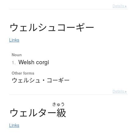
Details ▸
ウ
ェ
ル
シ
ュ
コ
ー
ギ
ー
Links
Noun
Welsh corgi
1.
Other forms
ウェルシュ・コーギー
Details ▸
きゅう
ウ
ェ
ル
タ
ー
級
Links