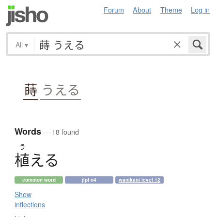
Forum
About
Theme
Log in
All
▾
蒔
うえる
Words
— 18 found
う
植
え
る
common word
jlpt n4
wanikani level 12
Show
inflections