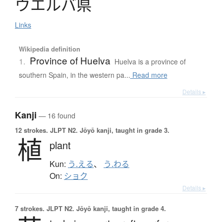
ウ
エ
ル
バ
県
Links
Wikipedia definition
Province of Huelva
1.
Huelva is a province of
southern Spain, in the western pa...
Read more
Details ▸
Kanji
— 16 found
12 strokes.
JLPT N2. Jōyō kanji, taught in grade 3.
植
plant
Kun:
う.える
、
う.わる
On:
ショク
Details ▸
7 strokes.
JLPT N2. Jōyō kanji, taught in grade 4.