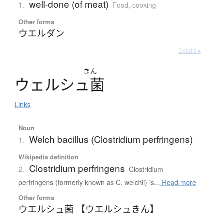
well-done (of meat)
1.
Food, cooking
Other forms
ウエルダン
Details ▸
きん
ウ
ェ
ル
シ
ュ
菌
Links
Noun
Welch bacillus (Clostridium perfringens)
1.
Wikipedia definition
Clostridium perfringens
2.
Clostridium
perfringens (formerly known as C. welchii) is...
Read more
Other forms
ウエルシュ菌 【ウエルシュきん】