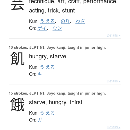
芸
technique,
art,
craft,
performance,
acting,
trick,
stunt
Kun:
う.える
、
のり
、
わざ
On:
ゲイ
、
ウン
Details ▸
10 strokes.
JLPT N1. Jōyō kanji, taught in junior high.
飢
hungry,
starve
Kun:
う.える
On:
キ
Details ▸
15 strokes.
JLPT N1. Jōyō kanji, taught in junior high.
餓
starve,
hungry,
thirst
Kun:
う.える
On:
ガ
Details ▸