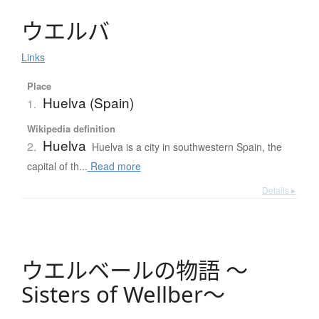
ウ
エ
ル
バ
Links
Place
Huelva (Spain)
1.
Wikipedia definition
Huelva
2.
Huelva is a city in southwestern Spain, the
capital of th...
Read more
Details ▸
ウ
エ
ル
ベ
ー
ル
の
物語
〜
S
i
s
t
e
r
s
o
f
W
e
l
l
b
e
r
〜