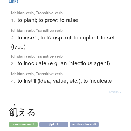
Links
Ichidan verb, Transitive verb
to plant; to grow; to raise
1.
Ichidan verb, Transitive verb
to insert; to transplant; to implant; to set
2.
(type)
Ichidan verb, Transitive verb
to inoculate (e.g. an infectious agent)
3.
Ichidan verb, Transitive verb
to instill (idea, value, etc.); to inculcate
4.
Details ▸
う
飢
え
る
common word
jlpt n2
wanikani level 48