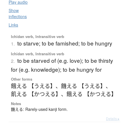
Play audio
Show
inflections
Links
Ichidan verb, Intransitive verb
to starve; to be famished; to be hungry
1.
Ichidan verb, Intransitive verb
to be starved of (e.g. love); to be thirsty
2.
for (e.g. knowledge); to be hungry for
Other forms
餓える 【うえる】
、
饑える 【うえる】
、
飢える 【かつえる】
、
餓える 【かつえる】
Notes
饑える: Rarely-used kanji form.
Details ▸