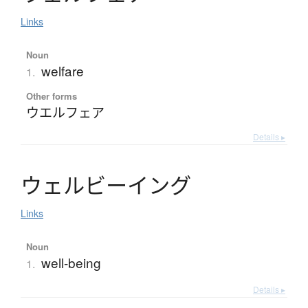
Links
Noun
welfare
1.
Other forms
ウエルフェア
Details ▸
ウ
ェ
ル
ビ
ー
イ
ン
グ
Links
Noun
well-being
1.
Details ▸