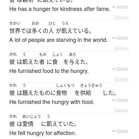
。
He has a hunger for kindness after fame.
—
Tatoeba
Details ▸
せかい
おお
ひと
うえ
世界
で
は
多く
の
人
が
飢えている
。
A lot of people are starving in the world.
—
Tatoeba
Details ▸
かれ
う
もの
しょく
あた
彼
は
飢えた
者
に
食
を
与えた
。
He furnished food to the hungry.
—
Tatoeba
Details ▸
かれ
う
しょくもつ
きょうきゅう
彼
は
餓えた
もの
に
食物
を
供給
した
。
He furnished the hungry with food.
—
Tatoeba
Details ▸
かれ
あいじょう
う
彼
は
愛情
に
飢えていた
。
He felt hungry for affection.
—
Tatoeba