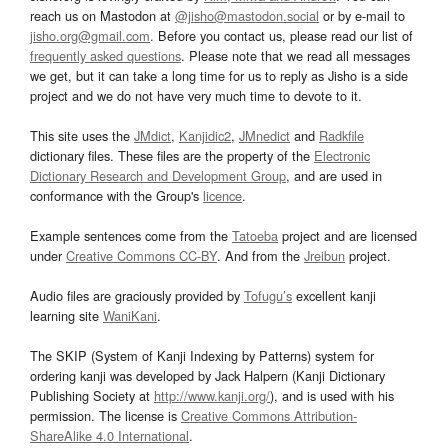
reach us on Mastodon at
@jisho@mastodon.social
or by e-mail to
jisho.org@gmail.com
. Before you contact us, please read our list of
frequently asked questions
. Please note that we read all messages
we get, but it can take a long time for us to reply as Jisho is a side
project and we do not have very much time to devote to it.
This site uses the
JMdict
,
Kanjidic2
,
JMnedict
and
Radkfile
dictionary files. These files are the property of the
Electronic
Dictionary Research and Development Group
, and are used in
conformance with the Group's
licence
.
Example sentences come from the
Tatoeba
project and are licensed
under
Creative Commons CC-BY
. And from the
Jreibun
project.
Audio files are graciously provided by
Tofugu’s
excellent kanji
learning site
WaniKani
.
The SKIP (System of Kanji Indexing by Patterns) system for
ordering kanji was developed by Jack Halpern (Kanji Dictionary
Publishing Society at
http://www.kanji.org/
), and is used with his
permission. The license is
Creative Commons Attribution-
ShareAlike 4.0 International
.