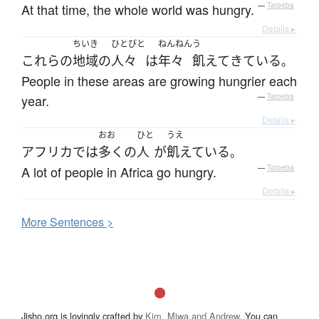
At that time, the whole world was hungry.
—
Tatoeba
Details ▸
ちいき
ひとびと
ねんねん
う
これらの
地域
の
人々
は
年々
飢えて
きている
。
People in these areas are growing hungrier each
year.
—
Tatoeba
Details ▸
おお
ひと
うえ
アフリカ
で
は
多く
の
人
が
飢えている
。
A lot of people in Africa go hungry.
—
Tatoeba
Details ▸
More
S
entences >
Jisho.org is lovingly crafted by
Kim, Miwa and Andrew
. You can