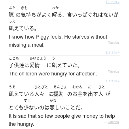
Details ▸
ぶた
きも
わか
豚
の
気持ち
が
よく
解る
食いっぱぐれ
は
ない
が
、
うえ
飢えている
。
I know how Piggy feels. He starves without
missing a meal.
—
Tatoeba
Details ▸
こども
あいじょう
う
子供達
は
愛情
に
飢えていた
。
The children were hungry for affection.
—
Tatoeba
Details ▸
うえ
ひとびと
えんじょ
おかね
だ
ひと
飢えている
人々
に
援助
の
お金
を
出す
人
が
すく
かな
とても
少ない
の
は
悲しい
こと
だ
。
It is sad that so few people give money to help
the hungry.
—
Tatoeba