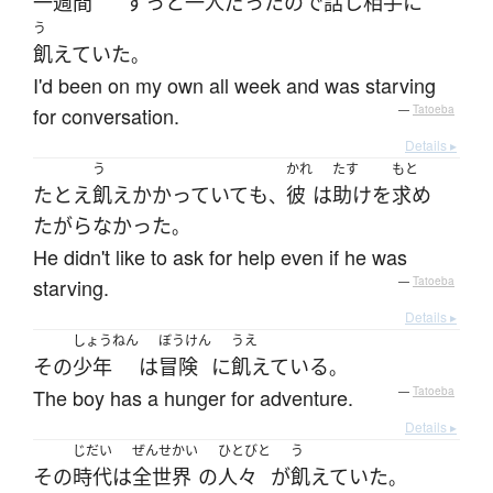
一週間
ずっと
一人
だった
ので
話し相手
に
う
飢えていた
。
I'd been on my own all week and was starving
for conversation.
—
Tatoeba
Details ▸
う
かれ
たす
もと
たとえ
飢え
かかっていて
も
彼
は
助け
を
求め
、
たがらなかった
。
He didn't like to ask for help even if he was
starving.
—
Tatoeba
Details ▸
しょうねん
ぼうけん
うえ
その
少年
は
冒険
に
飢えている
。
The boy has a hunger for adventure.
—
Tatoeba
Details ▸
じだい
ぜんせかい
ひとびと
う
その
時代
は
全世界
の
人々
が
飢えていた
。