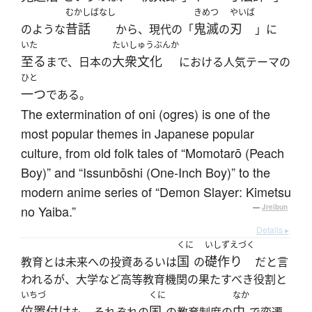
むかしばなし
きめつ
やいば
昔話
鬼滅
刃
のような
から、現代の「
の
」に
いた
たいしゅうぶんか
至る
大衆文化
まで、日本の
における人気テーマの
ひと
一つ
である。
The extermination of oni (ogres) is one of the
most popular themes in Japanese popular
culture, from old folk tales of “Momotarō (Peach
Boy)” and “Issunbōshi (One-Inch Boy)” to the
modern anime series of “Demon Slayer: Kimetsu
no Yaiba.”
—
Jreibun
Details ▸
くに
いしずえづく
国
礎作り
教育とは未来への投資あるいは
の
だと言
われるが、大学など高等教育機関の果たすべき役割と
いちづ
くに
なか
位置付け
国
中