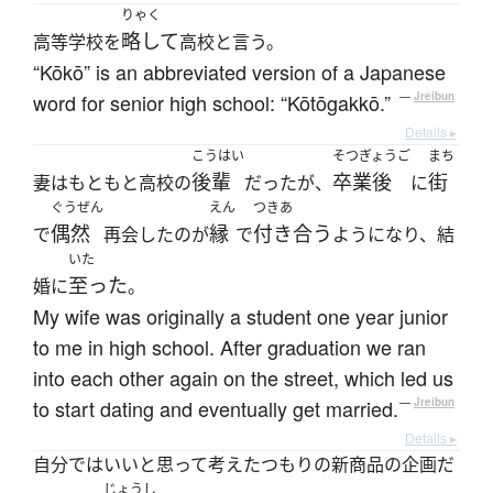
りゃく
略して
高等学校を
高校と言う。
“Kōkō” is an abbreviated version of a Japanese
word for senior high school: “Kōtōgakkō.”
—
Jreibun
Details ▸
こうはい
そつぎょうご
まち
後輩
卒業後
街
妻はもともと高校の
だったが、
に
ぐうぜん
えん
つきあ
偶然
縁
付き合う
で
再会したのが
で
ようになり、結
いた
至った
婚に
。
My wife was originally a student one year junior
to me in high school. After graduation we ran
into each other again on the street, which led us
to start dating and eventually get married.
—
Jreibun
Details ▸
自分ではいいと思って考えたつもりの新商品の企画だ
じょうし