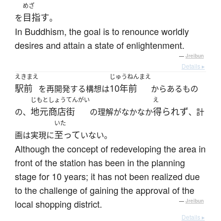
めざ
目指す
を
。
In Buddhism, the goal is to renounce worldly
desires and attain a state of enlightenment.
—
Jreibun
Details ▸
えきまえ
じゅうねんまえ
駅前
10年前
を再開発する構想は
からあるもの
じもと
しょうてんがい
え
地元
商店街
得られず
の、
の理解がなかなか
、計
いた
至って
画は実現に
いない。
Although the concept of redeveloping the area in
front of the station has been in the planning
stage for 10 years; it has not been realized due
to the challenge of gaining the approval of the
local shopping district.
—
Jreibun
Details ▸