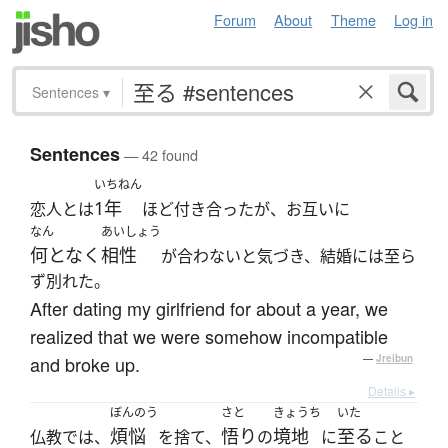
Forum
About
Theme
Log in
Sentences
▾
Sentences
— 42 found
いちねん
1年
恋人とは
ほど付き合ったが、お互いに
なん
あいしょう
何となく
相性
が合わないと気づき、結婚には至ら
ず別れた。
After dating my girlfriend for about a year, we
realized that we were somehow incompatible
and broke up.
—
Jreibun
Details ▸
ぼんのう
さと
きょうち
いた
煩悩
悟り
境地
至る
仏教では、
を捨て、
の
に
こと