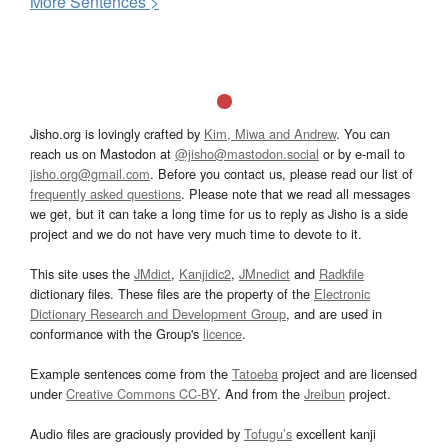
More
S
entences >
Jisho.org is lovingly crafted by
Kim, Miwa and Andrew
. You can
reach us on Mastodon at
@jisho@mastodon.social
or by e-mail to
jisho.org@gmail.com
. Before you contact us, please read our list of
frequently asked questions
. Please note that we read all messages
we get, but it can take a long time for us to reply as Jisho is a side
project and we do not have very much time to devote to it.
This site uses the
JMdict
,
Kanjidic2
,
JMnedict
and
Radkfile
dictionary files. These files are the property of the
Electronic
Dictionary Research and Development Group
, and are used in
conformance with the Group's
licence
.
Example sentences come from the
Tatoeba
project and are licensed
under
Creative Commons CC-BY
. And from the
Jreibun
project.
Audio files are graciously provided by
Tofugu’s
excellent kanji