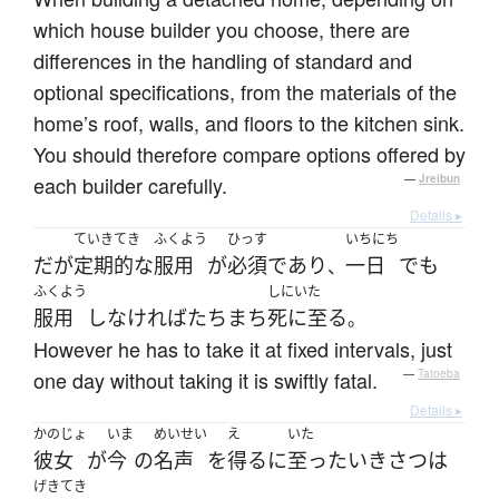
which house builder you choose, there are
differences in the handling of standard and
optional specifications, from the materials of the
home’s roof, walls, and floors to the kitchen sink.
You should therefore compare options offered by
each builder carefully.
—
Jreibun
Details ▸
ていきてき
ふくよう
ひっす
いちにち
だが
定期的な
服用
が
必須
であり
一日
でも
、
ふくよう
しにいた
服用
し
なければ
たちまち
死に至る
。
However he has to take it at fixed intervals, just
one day without taking it is swiftly fatal.
—
Tatoeba
Details ▸
かのじょ
いま
めいせい
え
いた
彼女
が
今
の
名声
を
得る
に
至った
いきさつ
は
げきてき