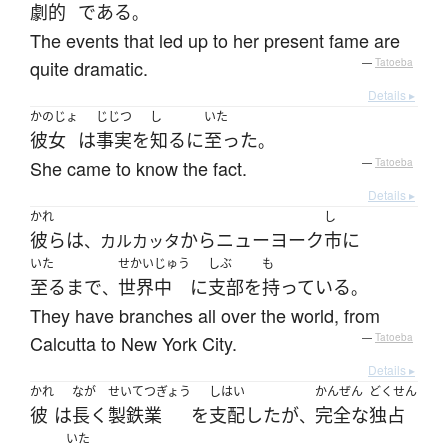
劇的
である
。
The events that led up to her present fame are
quite dramatic.
—
Tatoeba
Details ▸
かのじょ
じじつ
し
いた
彼女
は
事実
を
知る
に
至った
。
She came to know the fact.
—
Tatoeba
Details ▸
かれ
し
彼ら
は
から
ニューヨーク
市
に
、カルカッタ
いた
せかいじゅう
しぶ
も
至るまで
世界中
に
支部
を
持っている
、
。
They have branches all over the world, from
Calcutta to New York City.
—
Tatoeba
Details ▸
かれ
なが
せいてつぎょう
しはい
かんぜん
どくせん
彼
は
長く
製鉄業
を
支配
した
が
完全な
独占
、
いた