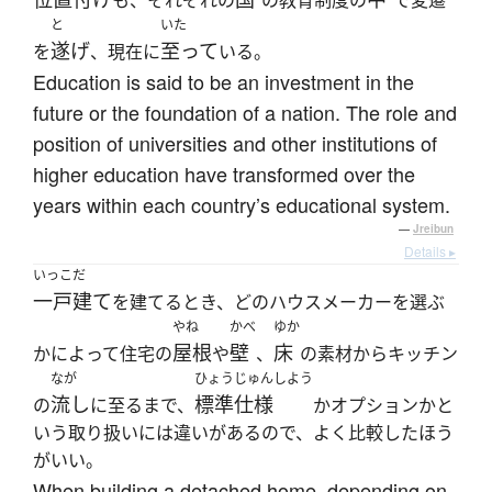
も、それぞれの
の教育制度の
で変遷
と
いた
遂げ
至って
を
、現在に
いる。
Education is said to be an investment in the
future or the foundation of a nation. The role and
position of universities and other institutions of
higher education have transformed over the
years within each country’s educational system.
—
Jreibun
Details ▸
いっこだ
一戸建て
を建てるとき、どのハウスメーカーを選ぶ
やね
かべ
ゆか
屋根
壁
床
かによって住宅の
や
、
の素材からキッチン
なが
ひょうじゅんしよう
流し
標準仕様
の
に至るまで、
かオプションかと
いう取り扱いには違いがあるので、よく比較したほう
がいい。
When building a detached home, depending on