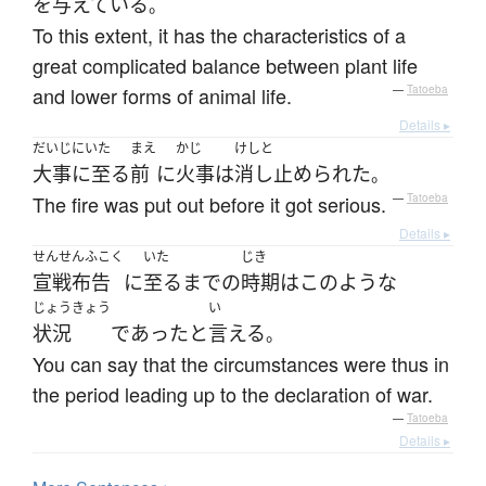
を
与えている
。
To this extent, it has the characteristics of a
great complicated balance between plant life
and lower forms of animal life.
—
Tatoeba
Details ▸
だいじにいた
まえ
かじ
けしと
大事に至る
前
に
火事
は
消し止められた
。
The fire was put out before it got serious.
—
Tatoeba
Details ▸
せんせんふこく
いた
じき
宣戦布告
に
至るまで
の
時期
は
このような
じょうきょう
い
状況
であった
と
言える
。
You can say that the circumstances were thus in
the period leading up to the declaration of war.
—
Tatoeba
Details ▸