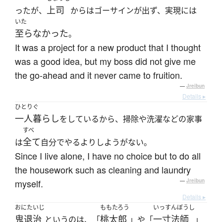
上司
ったが、
からはゴーサインが出ず、実現には
いた
至らなかった
。
It was a project for a new product that I thought
was a good idea, but my boss did not give me
the go-ahead and it never came to fruition.
—
Jreibun
Details ▸
ひとりぐ
一人暮らし
をしているから、掃除や洗濯などの家事
すべ
全て
は
自分でやるよりしようがない。
Since I live alone, I have no choice but to do all
the housework such as cleaning and laundry
myself.
—
Jreibun
Details ▸
おにたいじ
ももたろう
いっすんぼうし
鬼退治
桃太郎
一寸法師
というのは、「
」や「
」