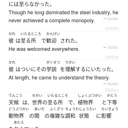
には
至らなかった
。
Though he long dominated the steel industry, he
never achieved a complete monopoly.
—
Tatoeba
Details ▸
かれ
いたるところ
かんげい
彼
は
至る所
で
歓迎
された
。
He was welcomed everywhere.
—
Tatoeba
Details ▸
かれ
がくせつ
りかい
彼
は
ついに
その
学説
を
理解
する
に
いたった
。
At length, he came to understand the theory.
—
Tatoeba
Details ▸
てんこう
せかい
いたるところ
しょくぶつかい
かとう
天候
は
世界
の
至る所
で
植物界
と
下等
、
、
どうぶつかい
あいだ
ふくざつ
ちょうわ
じょうたい
えいきょう
動物界
の
間
の
複雑な
調和
状態
に
影響
あたえ