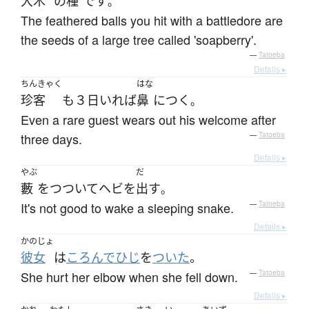
大木
の
種
です
。
The feathered balls you hit with a battledore are
the seeds of a large tree called 'soapberry'.
—
Tatoeba
Details ▸
ちんきゃく
はな
珍客
も
３日
いれば
鼻
に
つく
。
Even a rare guest wears out his welcome after
three days.
—
Tatoeba
Details ▸
やぶ
だ
藪
を
つついて
ヘビ
を
出す
。
It's not good to wake a sleeping snake.
—
Tatoeba
Details ▸
かのじょ
彼女
は
ころんで
ひじ
を
ついた
。
She hurt her elbow when she fell down.
—
Tatoeba
Details ▸