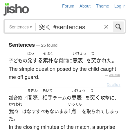
Forum
About
Theme
Log in
Sentences
▾
Sentences
— 25 found
はっ
そぼく
いひょう
つ
発する
素朴な
意表
突かれた
子どもの
質問に
を
。
The simple question posed by the child caught
me off guard.
—
Jreibun
Details ▸
まぎわ
あいて
いひょう
つ
間際
相手
意表
突く
試合終了
、
チームの
を
攻撃に、
われわれ
いってん
我々
1点
はなすすべもないまま
を取られてしまっ
た。
In the closing minutes of the match, a surprise