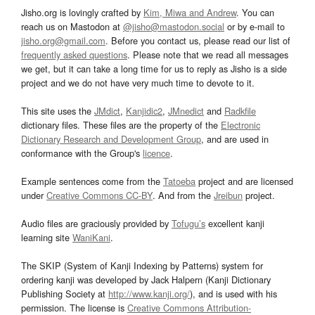
Jisho.org is lovingly crafted by
Kim, Miwa and Andrew
. You can
reach us on Mastodon at
@jisho@mastodon.social
or by e-mail to
jisho.org@gmail.com
. Before you contact us, please read our list of
frequently asked questions
. Please note that we read all messages
we get, but it can take a long time for us to reply as Jisho is a side
project and we do not have very much time to devote to it.
This site uses the
JMdict
,
Kanjidic2
,
JMnedict
and
Radkfile
dictionary files. These files are the property of the
Electronic
Dictionary Research and Development Group
, and are used in
conformance with the Group's
licence
.
Example sentences come from the
Tatoeba
project and are licensed
under
Creative Commons CC-BY
. And from the
Jreibun
project.
Audio files are graciously provided by
Tofugu’s
excellent kanji
learning site
WaniKani
.
The SKIP (System of Kanji Indexing by Patterns) system for
ordering kanji was developed by Jack Halpern (Kanji Dictionary
Publishing Society at
http://www.kanji.org/
), and is used with his
permission. The license is
Creative Commons Attribution-