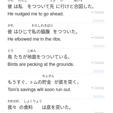
かれ
わたし
さき
い
あいず
彼
は
私
を
つついて
先
に
行け
と
合図
した
。
He nudged me to go ahead.
—
Tatoeba
Details ▸
かれ
わたし
わきばら
彼
は
ひじ
で
私の
脇腹
を
つついた
。
He elbowed me in the ribs.
—
Tatoeba
Details ▸
とり
じめん
鳥
たち
が
地面
を
つついている
。
Birds are pecking at the grounds.
—
Tatoeba
Details ▸
ちょきん
もうすぐ
の
貯金
が
底を突く
、トム
。
Tom's savings will soon run out.
—
Tatoeba
Details ▸
われわれ
しょくりょう
我々
の
食料
は
底を突いた
。
—
Tatoeba