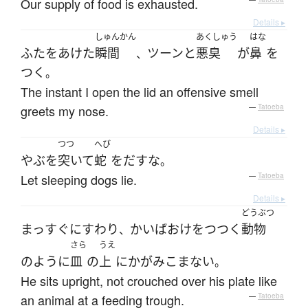
Our supply of food is exhausted.
Details ▸
しゅんかん
あくしゅう
はな
ふた
を
あけた
瞬間
ツーンと
悪臭
が
鼻
を
、
つく
。
The instant I open the lid an offensive smell
greets my nose.
—
Tatoeba
Details ▸
つつ
へび
やぶ
を
突いて
蛇
を
だす
な
。
Let sleeping dogs lie.
—
Tatoeba
Details ▸
どうぶつ
まっすぐに
すわり
かいばおけ
を
つつく
動物
、
さら
うえ
のように
皿
の
上
に
かがみこまない
。
He sits upright, not crouched over his plate like
an animal at a feeding trough.
—
Tatoeba