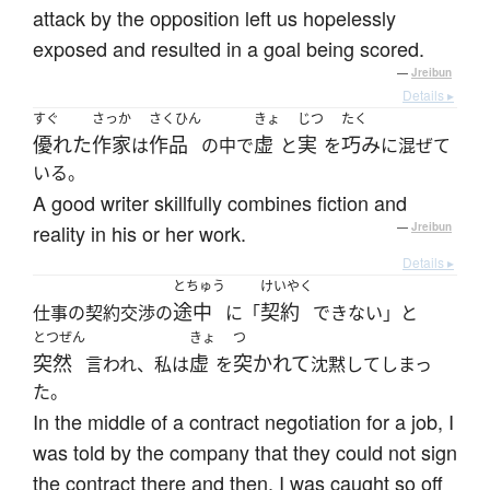
attack by the opposition left us hopelessly
exposed and resulted in a goal being scored.
—
Jreibun
Details ▸
すぐ
さっか
さくひん
きょ
じつ
たく
優れた
作家
作品
虚
実
巧み
は
の中で
と
を
に混ぜて
いる。
A good writer skillfully combines fiction and
reality in his or her work.
—
Jreibun
Details ▸
とちゅう
けいやく
途中
契約
仕事の契約交渉の
に「
できない」と
とつぜん
きょ
つ
突然
虚
突かれて
言われ、私は
を
沈黙してしまっ
た。
In the middle of a contract negotiation for a job, I
was told by the company that they could not sign
the contract there and then. I was caught so off