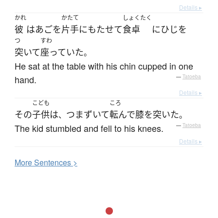
Details ▸
かれ
かたて
しょくたく
彼
は
あご
を
片手
に
もたせて
食卓
に
ひじ
を
つ
すわ
突いて
座っていた
。
He sat at the table with his chin cupped in one
hand.
—
Tatoeba
Details ▸
こども
ころ
その
子供
は
つまずいて
転んで
膝を突いた
、
。
The kid stumbled and fell to his knees.
—
Tatoeba
Details ▸
More
S
entences >