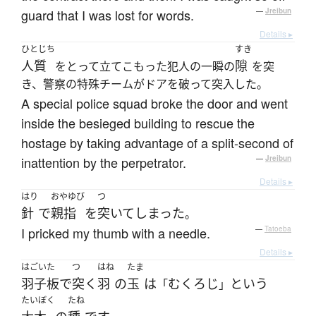
guard that I was lost for words.
—
Jreibun
Details ▸
ひとじち
すき
人質
隙
をとって立てこもった犯人の一瞬の
を突
き、警察の特殊チームがドアを破って突入した。
A special police squad broke the door and went
inside the besieged building to rescue the
hostage by taking advantage of a split-second of
inattention by the perpetrator.
—
Jreibun
Details ▸
はり
おやゆび
つ
針
で
親指
を
突いて
しまった
。
I pricked my thumb with a needle.
—
Tatoeba
Details ▸
はごいた
つ
はね
たま
羽子板
で
突く
羽
の
玉
は
むくろじ
という
「
」
たいぼく
たね