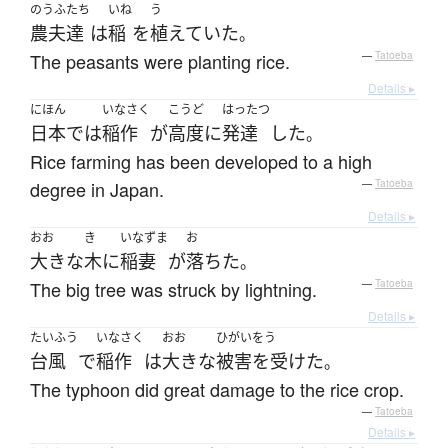
のうふ
たち
いね
う
農夫
達
は
稲
を
植えていた
。
The peasants were planting rice.
—
Tatoeba
Details ▸
にほん
いなさく
こうど
はったつ
日本
で
は
稲作
が
高度に
発達
した
。
Rice farming has been developed to a high
degree in Japan.
—
Tatoeba
Details ▸
おお
き
いなずま
お
大きな
木
に
稲妻
が
落ちた
。
The big tree was struck by lightning.
—
Tatoeba
Details ▸
たいふう
いなさく
おお
ひがいをう
台風
で
稲作
は
大きな
被害を受けた
。
The typhoon did great damage to the rice crop.
—
Tatoeba
Details ▸