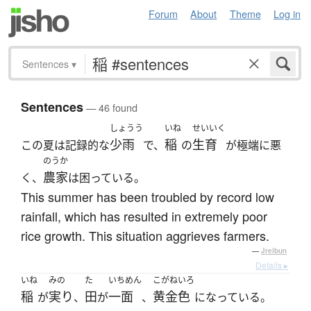
Forum
About
Theme
Log in
Sentences
▾
Sentences
— 46 found
しょうう
いね
せいいく
少雨
稲
生育
この夏は記録的な
で、
の
が極端に悪
のうか
農家
く、
は困っている。
This summer has been troubled by record low
rainfall, which has resulted in extremely poor
rice growth. This situation aggrieves farmers.
—
Jreibun
Details ▸
いね
みの
た
いちめん
こがねいろ
稲
実り
田
一面
黄金色
が
、
が
、
になっている。