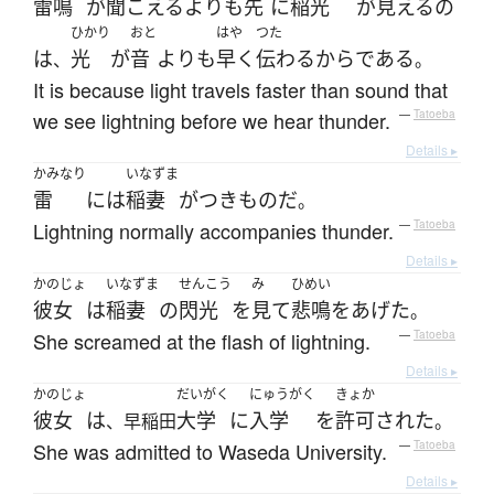
雷鳴
が
聞こえる
よりも
先
に
稲光
が
見える
の
ひかり
おと
はや
つた
は
光
が
音
よりも
早く
伝わる
から
である
、
。
It is because light travels faster than sound that
we see lightning before we hear thunder.
—
Tatoeba
Details ▸
かみなり
いなずま
雷
には
稲妻
が
つきもの
だ
。
Lightning normally accompanies thunder.
—
Tatoeba
Details ▸
かのじょ
いなずま
せんこう
み
ひめい
彼女
は
稲妻
の
閃光
を
見て
悲鳴
を
あげた
。
She screamed at the flash of lightning.
—
Tatoeba
Details ▸
かのじょ
だいがく
にゅうがく
きょか
彼女
は
大学
に
入学
を
許可
された
、早稲田
。
She was admitted to Waseda University.
—
Tatoeba
Details ▸