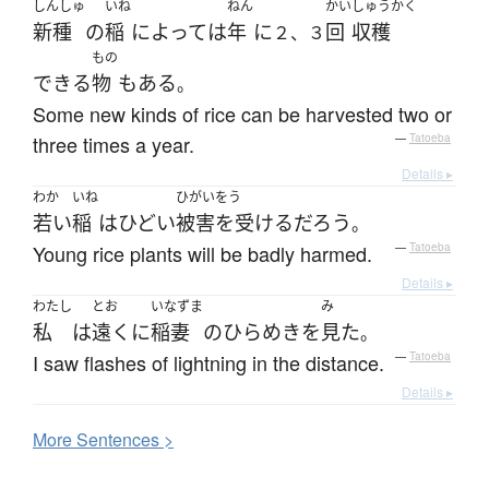
しんしゅ
いね
ねん
かい
しゅうかく
新種
の
稲
によって
は
年
に
回
収穫
２、３
もの
できる
物
も
ある
。
Some new kinds of rice can be harvested two or
three times a year.
—
Tatoeba
Details ▸
わか
いね
ひがいをう
若い
稲
は
ひどい
被害を受ける
だろう
。
Young rice plants will be badly harmed.
—
Tatoeba
Details ▸
わたし
とお
いなずま
み
私
は
遠く
に
稲妻
の
ひらめき
を
見た
。
I saw flashes of lightning in the distance.
—
Tatoeba
Details ▸
More
S
entences >