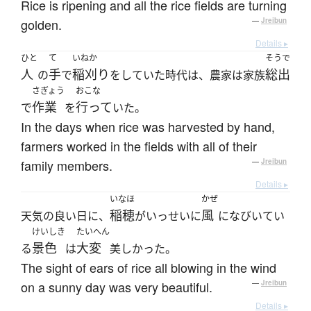
Rice is ripening and all the rice fields are turning
golden.
—
Jreibun
Details ▸
ひと
て
いねか
そうで
人
手
稲刈り
総出
の
で
をしていた時代は、農家は家族
さぎょう
おこな
作業
行って
で
を
いた。
In the days when rice was harvested by hand,
farmers worked in the fields with all of their
family members.
—
Jreibun
Details ▸
いなほ
かぜ
稲穂
風
天気の良い日に、
がいっせいに
になびいてい
けいしき
たいへん
景色
大変
る
は
美しかった。
The sight of ears of rice all blowing in the wind
on a sunny day was very beautiful.
—
Jreibun
Details ▸