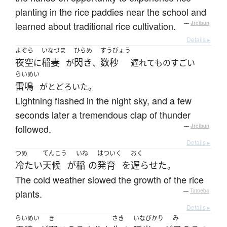
planting in the rice paddies near the school and
learned about traditional rice cultivation.
—
Jreibun
Details ▸
よぞら
いなづま
ひらめ
すうびょう
夜空
稲妻
閃き
数秒
に
が
、
遅れてものすごい
らいめい
雷鳴
がとどろいた。
Lightning flashed in the night sky, and a few
seconds later a tremendous clap of thunder
followed.
—
Jreibun
Details ▸
つめ
てんこう
いね
はついく
おく
冷たい
天候
が
稲
の
発育
を
遅らせた
。
The cold weather slowed the growth of the rice
plants.
—
Tatoeba
Details ▸
らいめい
き
さき
いなびかり
み