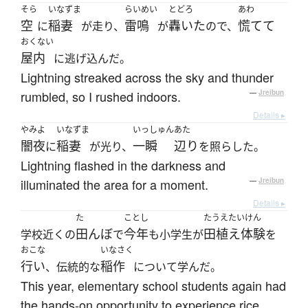
そら
いなずま
らいめい
とどろ
あわ
空
稲妻
雷鳴
轟いた
慌てて
に
が走り、
が
ので、
おくない
屋内
に逃げ込んだ。
Lightning streaked across the sky and thunder
rumbled, so I rushed indoors.
—
Jreibun
Details ▸
やみよ
いなずま
いっしゅん
あた
闇夜
稲妻
一瞬
辺り
に
が光り、
を照らした。
Lightning flashed in the darkness and
illuminated the area for a moment.
—
Jreibun
Details ▸
た
ことし
たうえたいけん
田んぼ
今年
田植え体験
学校近くの
で
も小学生が
を
おこな
いなさく
行い
稲作
、伝統的な
について学んだ。
This year, elementary school students again had
the hands-on opportunity to experience rice