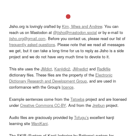
Jisho.org is lovingly crafted by
Kim, Miwa and Andrew
. You can
reach us on Mastodon at
@jisho@mastodon.social
or by e-mail to
jisho.org@gmail.com
. Before you contact us, please read our list of
frequently asked questions
. Please note that we read all messages
we get, but it can take a long time for us to reply as Jisho is a side
project and we do not have very much time to devote to it.
This site uses the
JMdict
,
Kanjidic2
,
JMnedict
and
Radkfile
dictionary files. These files are the property of the
Electronic
Dictionary Research and Development Group
, and are used in
conformance with the Group's
licence
.
Example sentences come from the
Tatoeba
project and are licensed
under
Creative Commons CC-BY
. And from the
Jreibun
project.
Audio files are graciously provided by
Tofugu’s
excellent kanji
learning site
WaniKani
.
The SKIP (System of Kanji Indexing by Patterns) system for