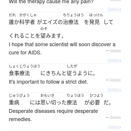
Will the therapy cause me any pain?
Details ▸
だれ
かがくしゃ
ちりょうほう
はっけん
誰か
科学者
が
エイズ
の
治療法
を
発見
して
のぞ
くれる
こと
を
望みます
。
I hope that some scientist will soon discover a
cure for AIDS.
—
Tatoeba
Details ▸
しょくじりょうほう
したが
食事療法
に
きちんと
従う
ように
。
It's important to follow a strict diet.
—
Tatoeba
Details ▸
じゅうびょう
おもいき
りょうほう
ひつよう
重病
には
思い切った
療法
が
必要
だ
。
Desperate diseases require desperate
remedies.
—
Tatoeba
Details ▸