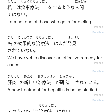
わたし
しょくじりょうほう
にんげん
私
は
食事療法
を
する
ような
人間
ではない
。
I am not one of those who go in for dieting.
—
Tatoeba
Details ▸
がん
こうかてき
ちりょうほう
はっけん
癌
の
効果的な
治療法
は
まだ
発見
されていない
。
We have yet to discover an effective remedy for
cancer.
—
Tatoeba
Details ▸
かんえん
あたら
ちりょうほう
けんきゅう
肝炎
の
新しい
治療法
が
研究
されている
。
A new treatment for hepatitis is being studied.
—
Tatoeba
Details ▸
ちりょうほう
ふつうの
かぜ
に
治療法
は
ない
。