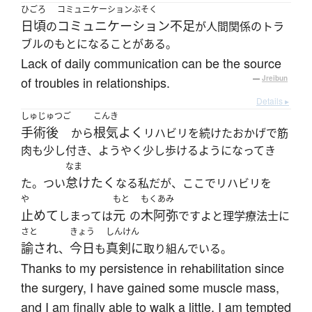
ひごろ
コミュニケーションぶそく
日頃
コミュニケーション不足
の
が人間関係のトラ
ブルのもとになることがある。
Lack of daily communication can be the source
of troubles in relationships.
—
Jreibun
Details ▸
しゅじゅつご
こんき
手術後
根気よく
から
リハビリを続けたおかげで筋
肉も少し付き、ようやく少し歩けるようになってき
なま
怠けたく
た。つい
なる私だが、ここでリハビリを
や
もと
もくあみ
止めて
元
木阿弥
しまっては
の
ですよと理学療法士に
さと
きょう
しんけん
諭され
今日
真剣に
、
も
取り組んでいる。
Thanks to my persistence in rehabilitation since
the surgery, I have gained some muscle mass,
and I am finally able to walk a little. I am tempted