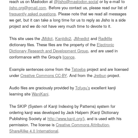
reach us on Mastodon at
@jisho@mastodon.social
or by e-mail to
jisho.org@gmail.com
. Before you contact us, please read our list of
frequently asked questions
. Please note that we read all messages
we get, but it can take a long time for us to reply as Jisho is a side
project and we do not have very much time to devote to it.
This site uses the
JMdict
,
Kanjidic2
,
JMnedict
and
Radkfile
dictionary files. These files are the property of the
Electronic
Dictionary Research and Development Group
, and are used in
conformance with the Group's
licence
.
Example sentences come from the
Tatoeba
project and are licensed
under
Creative Commons CC-BY
. And from the
Jreibun
project.
Audio files are graciously provided by
Tofugu’s
excellent kanji
learning site
WaniKani
.
The SKIP (System of Kanji Indexing by Patterns) system for
ordering kanji was developed by Jack Halpern (Kanji Dictionary
Publishing Society at
http://www.kanji.org/
), and is used with his
permission. The license is
Creative Commons Attribution-
ShareAlike 4.0 International
.