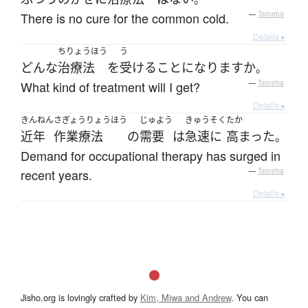
There is no cure for the common cold.
—
Tatoeba
Details ▸
ちりょうほう
う
どんな
治療法
を
受ける
ことになります
か
。
What kind of treatment will I get?
—
Tatoeba
Details ▸
きんねん
さぎょうりょうほう
じゅよう
きゅうそく
たか
近年
作業療法
の
需要
は
急速に
高まった
。
Demand for occupational therapy has surged in
recent years.
—
Tatoeba
Details ▸
Jisho.org is lovingly crafted by
Kim, Miwa and Andrew
. You can