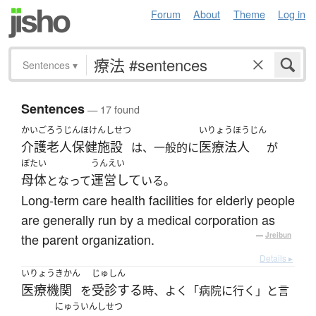
Forum
About
Theme
Log in
Sentences
▾
Sentences
— 17 found
かいごろうじんほけんしせつ
いりょうほうじん
介護老人保健施設
医療法人
は、一般的に
が
ぼたい
うんえい
母体
運営して
となって
いる。
Long-term care health facilities for elderly people
are generally run by a medical corporation as
the parent organization.
—
Jreibun
Details ▸
いりょうきかん
じゅしん
医療機関
受診する
を
時、よく「病院に行く」と言
にゅういんしせつ