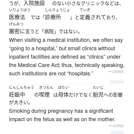
入院施設
うが、
のない小さなクリニックなどは、
いりょうほう
しんりょうじょ
ていぎ
医療法
診療所
定義されて
では「
」と
おり、
げんみつ
厳密に
言うと「病院」ではない。
When visiting a medical institution, we often say
“going to a hospital,” but small clinics without
inpatient facilities are defined as “clinics” under
the Medical Care Act; thus, technically speaking,
such institutions are not “hospitals.”
—
Jreibun
Details ▸
にんしんちゅう
きつえん
ぼたい
たいじ
妊娠中
喫煙
母体
胎児
の
は
だけでなく
への影響
が大きい。
Smoking during pregnancy has a significant
impact on the fetus as well as on the mother.
—
Jreibun
Details ▸