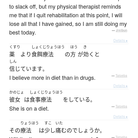
to slack off, but my physical therapist reminds
me that if I quit rehabilitation at this point, I will
lose all that I have gained, so I am still doing my
best today.
—
Jreibun
Details ▸
くすり
しょくじりょうほう
ほう
き
薬
より
食餌療法
の
方
が
効く
と
しん
信じています
。
I believe more in diet than in drugs.
—
Tatoeba
Details ▸
かのじょ
しょくじりょうほう
彼女
は
食事療法
を
している
。
She is on a diet.
—
Tatoeba
Details ▸
りょうほう
すこ
いた
その
療法
は
少し
痛む
の
でしょうか
。
—
Tatoeba