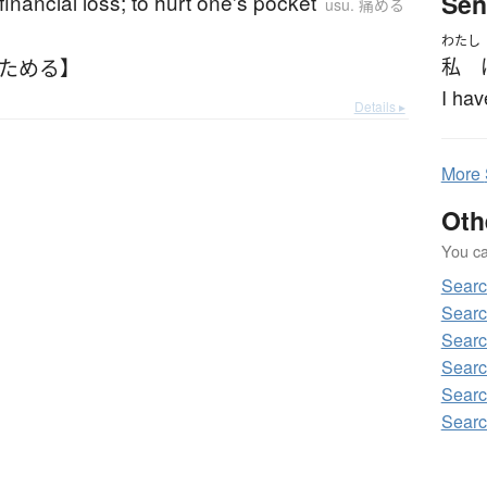
Sen
financial loss; to hurt one's pocket
usu. 痛める
わたし
いためる】
私
I hav
Details ▸
More
Oth
You can
Sear
Sear
Sear
Sear
Sear
Sear