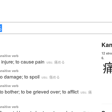
Kan
12 str
ansitive verb
6.
o injure; to cause pain
usu. 痛める
ansitive verb
to damage; to spoil
usu. 傷める
ansitive verb
to bother; to be grieved over; to afflict
usu. 痛
ansitive verb