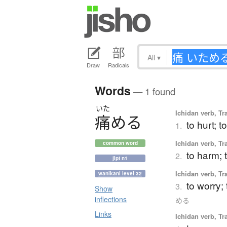
All
▾
Draw
Radicals
Words
— 1 found
いた
Ichidan verb, Tr
痛
め
る
to hurt; t
1.
Ichidan verb, Tr
common word
to harm; 
2.
jlpt n1
Ichidan verb, Tr
wanikani level 32
to worry; 
3.
Show
inflections
める
Links
Ichidan verb, Tr