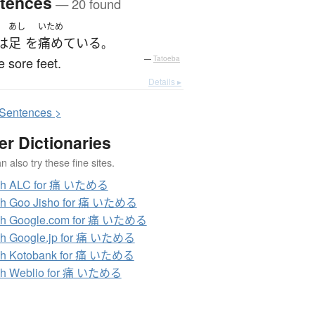
tences
— 20 found
あし
いため
は
足
を
痛めている
。
e sore feet.
—
Tatoeba
Details ▸
S
entences >
er Dictionaries
 also try these fine sites.
ch ALC for 痛 いためる
ch Goo Jisho for 痛 いためる
ch Google.com for 痛 いためる
ch Google.jp for 痛 いためる
ch Kotobank for 痛 いためる
ch Weblio for 痛 いためる