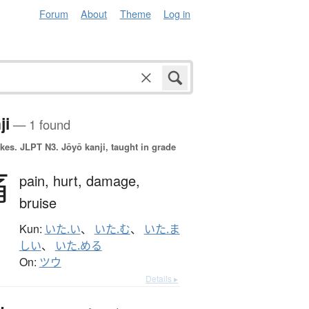
Forum
About
Theme
Log in
ji
— 1 found
okes.
JLPT N3. Jōyō kanji, taught in grade
痛
pain,
hurt,
damage,
bruise
Kun:
いた.い
、
いた.む
、
いた.ま
しい
、
いた.める
On:
ツウ
Details ▸