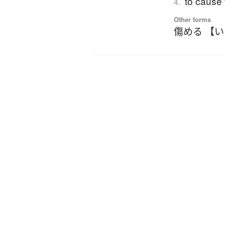
to cause 
4.
Other forms
傷める 【