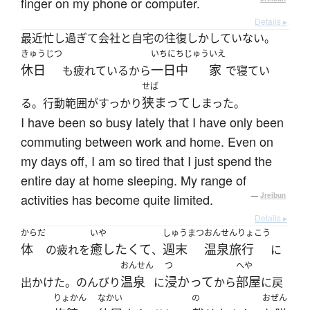
finger on my phone or computer.
Details ▸
最近忙し過ぎて会社と自宅の往復しかしていない。
きゅうじつ
いちにちじゅう
いえ
休日
一日中
家
も疲れているから
で寝てい
せば
狭まって
る。行動範囲がすっかり
しまった。
I have been so busy lately that I have only been
commuting between work and home. Even on
my days off, I am so tired that I just spend the
entire day at home sleeping. My range of
activities has become quite limited.
—
Jreibun
Details ▸
からだ
いや
しゅうまつ
おんせんりょこう
体
癒したくて
週末
温泉旅行
の疲れを
、
に
おんせん
つ
へや
温泉
浸かって
部屋
出かけた。のんびり
に
から
に戻
りょかん
なかい
の
おぜん