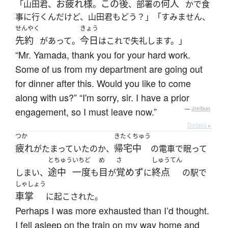
お疲れ様
この後
何人
「山田君、
。
、部署の
かで食
事に行くんだけど、山田君もどう？」「すみません、
せんやく
きょう
先約
今日
があって。
はこれで失礼します。」
“Mr. Yamada, thank you for your hard work.
Some of us from my department are going out
for dinner after this. Would you like to come
along with us?” “I'm sorry, sir. I have a prior
engagement, so I must leave now.”
—
Jreibun
Details ▸
つか
きたくちゅう
疲れ
帰宅中
がたまっていたのか、
の電車で眠って
とちゅう
いちど
め
さ
しゅうてん
途中
一度
目
覚めず
終点
しまい、
も
が
に
の駅で
しゃしょう
車掌
に起こされた。
Perhaps I was more exhausted than I’d thought.
I fell asleep on the train on my way home and