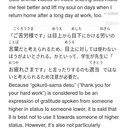
me feel better and lift my soul on days when I
return home after a long day at work, too.
—
Jreibun
Details ▸
ごくろうさま
めうえ
めした
ねぎら
ご苦労様
目上
目下
労い
「
です」は
から
にかける
の
ことば
めうえ
言葉
目上
だと考えられるため、
に対しては使わない
ほうがよいとされる。かといって、学生が先生に「
おつか
てきとう
お疲れさま
適当
です」と言ったりするのも
ではな
いと考えられるため注意が必要だ。
Because “gokurõ-sama desu” (“thank you for
your hard work”) is considered to be an
expression of gratitude spoken from someone
higher in status to someone lower, it is said that
it is best not to use it towards someone of higher
status. However, it’s also not particularly