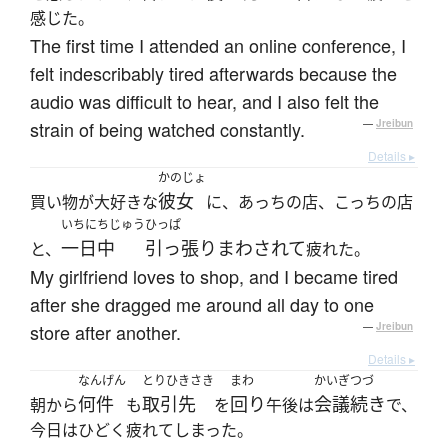
感じた。
The first time I attended an online conference, I
felt indescribably tired afterwards because the
audio was difficult to hear, and I also felt the
strain of being watched constantly.
—
Jreibun
Details ▸
かのじょ
彼女
買い物が大好きな
に、あっちの店、こっちの店
いちにちじゅう
ひっぱ
一日中
引っ張りまわされて
と、
疲れた。
My girlfriend loves to shop, and I became tired
after she dragged me around all day to one
store after another.
—
Jreibun
Details ▸
なんげん
とりひきさき
まわ
かいぎ
つづ
何件
取引先
回り
会議
続き
朝から
も
を
午後は
で、
今日はひどく疲れてしまった。