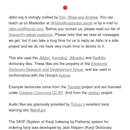
Jisho.org is lovingly crafted by
Kim, Miwa and Andrew
. You can
reach us on Mastodon at
@jisho@mastodon.social
or by e-mail to
jisho.org@gmail.com
. Before you contact us, please read our list of
frequently asked questions
. Please note that we read all messages
we get, but it can take a long time for us to reply as Jisho is a side
project and we do not have very much time to devote to it.
This site uses the
JMdict
,
Kanjidic2
,
JMnedict
and
Radkfile
dictionary files. These files are the property of the
Electronic
Dictionary Research and Development Group
, and are used in
conformance with the Group's
licence
.
Example sentences come from the
Tatoeba
project and are licensed
under
Creative Commons CC-BY
. And from the
Jreibun
project.
Audio files are graciously provided by
Tofugu’s
excellent kanji
learning site
WaniKani
.
The SKIP (System of Kanji Indexing by Patterns) system for
ordering kanji was developed by Jack Halpern (Kanji Dictionary