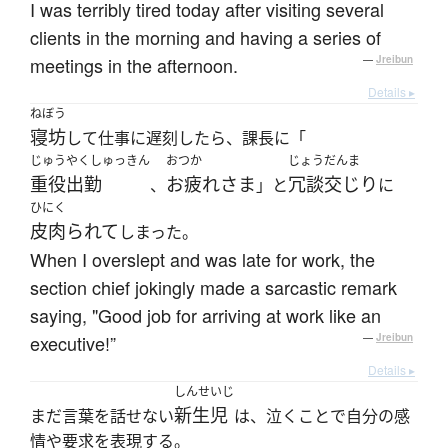
I was terribly tired today after visiting several
clients in the morning and having a series of
meetings in the afternoon.
—
Jreibun
Details ▸
ねぼう
寝坊
して仕事に遅刻したら、課長に「
じゅうやくしゅっきん
おつか
じょうだんま
重役出勤
お疲れさま
冗談交じり
、
」と
に
ひにく
皮肉られて
しまった。
When I overslept and was late for work, the
section chief jokingly made a sarcastic remark
saying, "Good job for arriving at work like an
executive!”
—
Jreibun
Details ▸
しんせいじ
新生児
まだ言葉を話せない
は、泣くことで自分の感
情や要求を表現する。