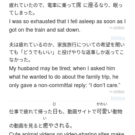
席
座る
疲れていたので、電車に乗って
に
なり、眠っ
てしまった。
I was so exhausted that I fell asleep as soon as I
got on the train and sat down.
—
Jreibun
Details ▸
夫は疲れているのか、家族旅行についての希望を聞い
ても「どうでもいい」と投げやりな返事しか返ってこ
なかった。
My husband may be tired; when I asked him
what he wanted to do about the family trip, he
only gave a non-committal reply: “I don’t care.”
—
Jreibun
Details ▸
ひ
かわい
日
可愛い
仕事で疲れて帰った
も、動画サイトで
動物
い
癒やされる
の動画を見ると
。
Cute animal videos on video-sharing sites make