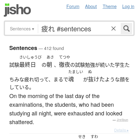
Forum
About
Theme
Log in
Sentences
▾
Sentences
— 412 found
さいしゅうび
あさ
てつや
最終日
朝
徹夜
試験
の
、
の試験勉強が続いた学生た
たましい
ぬ
魂
抜けた
ちみな疲れ切って、まるで
が
ような顔を
している。
On the morning of the last day of the
examinations, the students, who had been
studying all night, were exhausted and looked
shattered.
—
Jreibun
Details ▸
せき
すわ