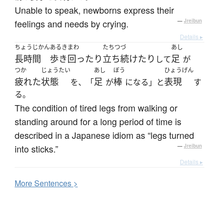
Unable to speak, newborns express their
feelings and needs by crying.
—
Jreibun
Details ▸
ちょうじかん
あるきまわ
たちつづ
あし
長時間
歩き回ったり
立ち続けたり
足
して
が
つか
じょうたい
あし
ぼう
ひょうげん
疲れた
状態
足
棒
表現
を、「
が
になる」と
す
る。
The condition of tired legs from walking or
standing around for a long period of time is
described in a Japanese idiom as “legs turned
into sticks.”
—
Jreibun
Details ▸
More
S
entences >