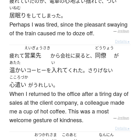
心地
揺れ
疲れていたのか、電車の
よい
で、つい
いねむ
居眠り
をしてしまった。
Perhaps I was tired, since the pleasant swaying
of the train caused me to doze off.
—
Jreibun
Details ▸
えいぎょうさき
どうりょう
営業先
同僚
疲れて
から会社に戻ると、
が
あたた
い
温かい
入れて
コーヒーを
くれた。さりげない
こころづか
心遣い
がうれしい。
When I returned to the office after a tiring day of
sales at the client company, a colleague made
me a cup of hot coffee. This was a most
welcome gesture of kindness.
—
Jreibun
Details ▸
おつかれさま
このあと
なんにん