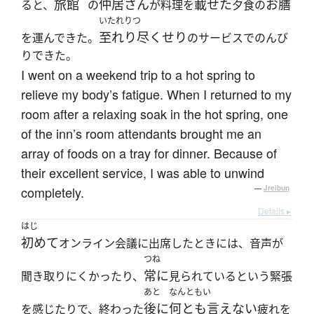
旅館
仲居さん
載せた
お膳
ると、
の
が料理を
夕食の
いたれりつ
至れり尽くせり
を運んできた。
のサービスでのんび
りできた。
I went on a weekend trip to a hot spring to
relieve my body’s fatigue. When I returned to my
room after a relaxing soak in the hot spring, one
of the inn’s room attendants brought me an
array of foods on a tray for dinner. Because of
their excellent service, I was able to unwind
completely.
—
Jreibun
Details ▸
はじ
初めて
オンライン会議に出席したときには、音声が
つね
常に
聞き取りにくかったり、
見られているという緊張
あと
なんともい
後に
何とも言えない
を感じたりで、終わった
疲れを