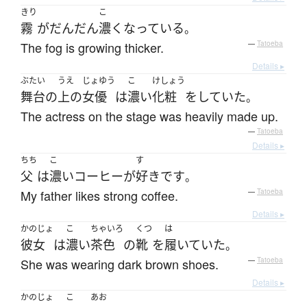
きり
こ
霧
が
だんだん
濃く
なっている
。
The fog is growing thicker.
—
Tatoeba
Details ▸
ぶたい
うえ
じょゆう
こ
けしょう
舞台
の
上の
女優
は
濃い
化粧
を
していた
。
The actress on the stage was heavily made up.
—
Tatoeba
Details ▸
ちち
こ
す
父
は
濃い
コーヒー
が
好き
です
。
My father likes strong coffee.
—
Tatoeba
Details ▸
かのじょ
こ
ちゃいろ
くつ
は
彼女
は
濃い
茶色
の
靴
を
履いていた
。
She was wearing dark brown shoes.
—
Tatoeba
Details ▸
かのじょ
こ
あお