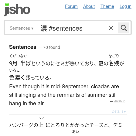
Forum
About
Theme
Log in
Sentences
▾
Sentences
— 70 found
くがつ
なか
なごり
9月
半ば
名残
というのにセミが鳴いており、夏の
が
いろこ
色濃く
残っている。
Even though it is mid-September, cicadas are
still singing and the remnants of summer still
hang in the air.
—
Jreibun
Details ▸
うえ
上
ハンバーグの
にとろりとかかったチーズと、デミ
あい