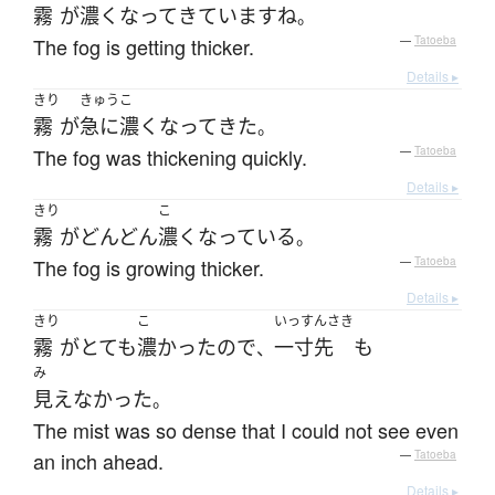
霧
が
濃く
なって
きています
ね
。
The fog is getting thicker.
—
Tatoeba
Details ▸
きり
きゅう
こ
霧
が
急に
濃く
なって
きた
。
The fog was thickening quickly.
—
Tatoeba
Details ▸
きり
こ
霧
が
どんどん
濃く
なっている
。
The fog is growing thicker.
—
Tatoeba
Details ▸
きり
こ
いっすんさき
霧
が
とても
濃かった
ので
一寸先
も
、
み
見えなかった
。
The mist was so dense that I could not see even
an inch ahead.
—
Tatoeba
Details ▸