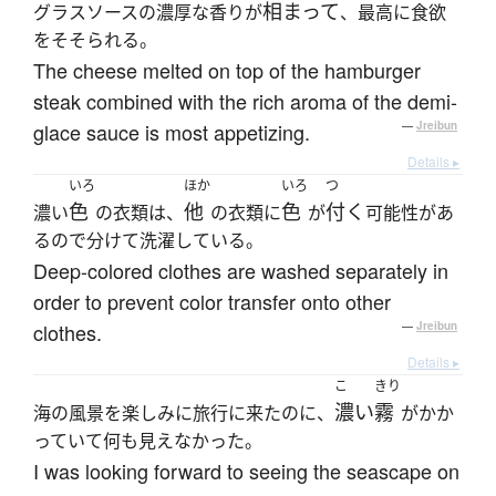
相まって
グラスソースの濃厚な香りが
、最高に食欲
をそそられる。
The cheese melted on top of the hamburger
steak combined with the rich aroma of the demi-
glace sauce is most appetizing.
—
Jreibun
Details ▸
いろ
ほか
いろ
つ
色
他
色
付く
濃い
の衣類は、
の衣類に
が
可能性があ
るので分けて洗濯している。
Deep-colored clothes are washed separately in
order to prevent color transfer onto other
clothes.
—
Jreibun
Details ▸
こ
きり
濃い
霧
海の風景を楽しみに旅行に来たのに、
がかか
っていて何も見えなかった。
I was looking forward to seeing the seascape on