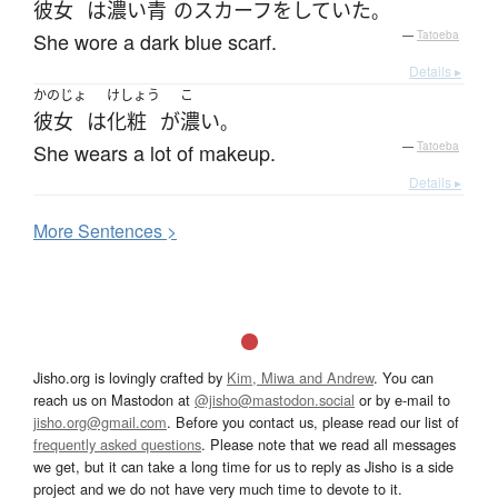
彼女
は
濃い
青
の
スカーフ
を
していた
。
She wore a dark blue scarf.
—
Tatoeba
Details ▸
かのじょ
けしょう
こ
彼女
は
化粧
が
濃い
。
She wears a lot of makeup.
—
Tatoeba
Details ▸
More
S
entences >
Jisho.org is lovingly crafted by
Kim, Miwa and Andrew
. You can
reach us on Mastodon at
@jisho@mastodon.social
or by e-mail to
jisho.org@gmail.com
. Before you contact us, please read our list of
frequently asked questions
. Please note that we read all messages
we get, but it can take a long time for us to reply as Jisho is a side
project and we do not have very much time to devote to it.