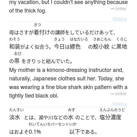
my vacation, but I couldn’t see anything because
of the thick fog.
—
Jreibun
Details ▸
きつ
着付け
母はさすが
の講師をしているだけあって、
わそう
きょう
はなだいろ
さめこもん
くろじ
和装
今日
縹色
鮫小紋
黒地
がよく似合う。
は
の
に
おび
帯
の
をきりっと結んでいた。
My mother is a kimono-dressing instructor and,
naturally, Japanese clothes suit her. Today, she
was wearing a fine blue shark skin pattern with a
tightly tied black obi.
—
Jreibun
Details ▸
たんすい
みず
えんぶんのうど
淡水
水
塩分濃度
とは、湖や川などの
のことで、
れいてんいちパーセント
いか
0.1%
以下
はおよそ
である。