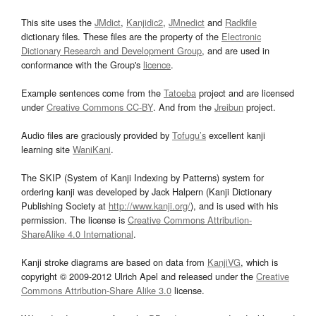
This site uses the
JMdict
,
Kanjidic2
,
JMnedict
and
Radkfile
dictionary files. These files are the property of the
Electronic
Dictionary Research and Development Group
, and are used in
conformance with the Group's
licence
.
Example sentences come from the
Tatoeba
project and are licensed
under
Creative Commons CC-BY
. And from the
Jreibun
project.
Audio files are graciously provided by
Tofugu’s
excellent kanji
learning site
WaniKani
.
The SKIP (System of Kanji Indexing by Patterns) system for
ordering kanji was developed by Jack Halpern (Kanji Dictionary
Publishing Society at
http://www.kanji.org/
), and is used with his
permission. The license is
Creative Commons Attribution-
ShareAlike 4.0 International
.
Kanji stroke diagrams are based on data from
KanjiVG
, which is
copyright © 2009-2012 Ulrich Apel and released under the
Creative
Commons Attribution-Share Alike 3.0
license.