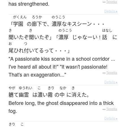
has strengthened.
—
Tatoeba
Details ▸
がくえん
ろうか
のうこう
学園
の
廊下
で
濃厚な
キスシーン
「
、
・・・
き
き
のうこう
はなし
聞いた
ぞ
聞いた
ぞ
濃厚
じゃなーい
話
に
」「
！
お
つ
尾ひれ
付いてる
って
・・・」
"A passionate kiss scene in a school corridor ...
I've heard all about it!" "It wasn't passionate!
That's an exaggeration..."
—
Tatoeba
Details ▸
やが
ゆうれい
こ
きり
なか
き
軈て
幽霊
は
濃い
霧
の
中
に
消えた
。
Before long, the ghost disappeared into a thick
fog.
—
Tatoeba
Details ▸
きり
こ