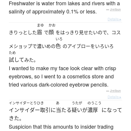
Freshwater is water from lakes and rivers with a
salinity of approximately 0.1% or less.
—
Jreibun
Details ▸
まゆ
かお
眉
顔
きりっとした
で
をはっきり見せたいので、コス
いろ
色
メショップで濃いめの
のアイブローをいろいろ
ため
試して
みた。
I wanted to make my face look clear with crisp
eyebrows, so I went to a cosmetics store and
tried various dark-colored eyebrow pencils.
—
Jreibun
Details ▸
インサイダーとりひき
あ
うたが
のうこう
インサイダー取引
に
当たる
疑い
が
濃厚
になって
きた
。
Suspicion that this amounts to insider trading