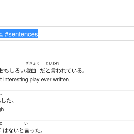
ぎきょく
といわれ
おもしろい
戯曲
だ
と言われている
。
t interesting play ever written.
っ
達した
。
gh.
と
い
事
は
ない
と
言った
。