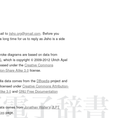
ail to
jisho.org@gmail.com
. Before you
 long time for us to reply as Jisho is a side
troke diagrams are based on data from
G
, which is copyright © 2009-2012 Ulrich Apel
leased under the
Creative Commons
tion-Share Alike 3.0
license.
dia data comes from the
DBpedia
project and
 licensed under
Creative Commons Attribution-
ike 3.0
and
GNU Free Documentation
e
.
ata comes from
Jonathan Waller‘s
JLPT
ces
page.