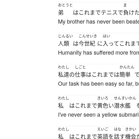
おとうと
ま
弟
は
これまで
テニス
で
負け
My brother has never been beate
じんるい
こんせいき
はい
人類
は
今世紀
に
入って
これま
Humanity has suffered more from 
わたし
しごと
かんたん
私達
の
仕事
は
これまで
は
簡単
Our task has been easy so far, but
わたし
きいろ
せんすいかん
私
は
これまで
黄色い
潜水艦
I've never seen a yellow submarin
わたし
えいご
はな
きかい
私
は
これまで
英語
を
話す
機会