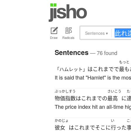
Sentences
▾
Draw
Radicals
Sentences
— 76 found
もっと
は
これまでで
最も
「ハムレット」
It is said that "Hamlet" is the mos
ぶっか
しすう
さいこう
た
物価
指数
は
これまで
の
最高
に
The price index hit an all-time hi
かのじょ
い
こ
彼女
は
これまで
そこ
に
行った