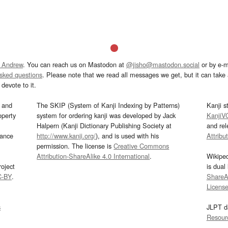
 Andrew
. You can reach us on Mastodon at
@jisho@mastodon.social
or by e-m
asked questions
. Please note that we read all messages we get, but it can take a
devote to it.
and
The SKIP (System of Kanji Indexing by Patterns)
Kanji s
operty
system for ordering kanji was developed by Jack
KanjiV
Halpern (Kanji Dictionary Publishing Society at
and re
mance
http://www.kanji.org/
), and is used with his
Attribu
permission. The license is
Creative Commons
Attribution-ShareAlike 4.0 International
.
Wikipe
oject
is dual
C-BY
.
ShareAl
Licens
s
JLPT d
Resour