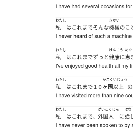
I have had several occasions for
わたし
きかい
私
は
これまで
そんな
機械
の
こ
I never heard of such a machine 
わたし
けんこう
めぐ
私
は
これまで
ずっと
健康に
恵
I've enjoyed good health all my li
わたし
かこく
いじょう
私
は
これまで
ヶ国
以上
の
１０
I have visited more than nine cou
わたし
がいこくじん
はな
私
は
これまで
外国人
に
話
、
I have never been spoken to by a