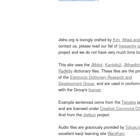
Jisho.org is lovingly crafted by
Kim, Miwa and
contact us, please read our list of
frequently 
project and we do not have very much time to 
This site uses the
JMdict
,
Kanjidic2
,
JMnedict
Radkfile
dictionary files. These files are the pr
of the
Electronic Dictionary Research and
Development Group
, and are used in confor
with the Group's
licence
.
Example sentences come from the
Tatoeba
pr
and are licensed under
Creative Commons C
And from the
Jreibun
project.
Audio files are graciously provided by
Tofugu’
excellent kanji learning site
WaniKani
.