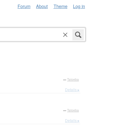
Forum
About
Theme
Log in
—
Tatoeba
Details ▸
—
Tatoeba
Details ▸