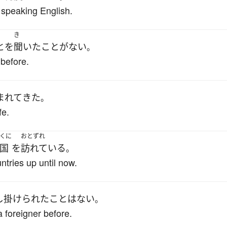
 speaking English.
き
と
を
聞いた
ことがない
。
before.
まれて
きた
。
fe.
くに
おとずれ
国
を
訪れている
。
ntries up until now.
し掛けられた
こと
は
ない
。
 foreigner before.