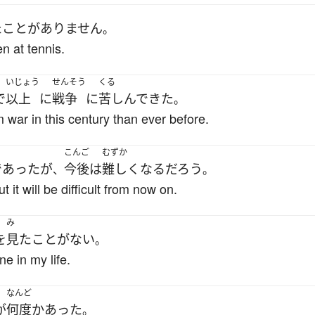
た
ことがありません
。
n at tennis.
いじょう
せんそう
くる
で
以上
に
戦争
に
苦しんで
きた
。
war in this century than ever before.
こんご
むずか
であった
が
今後
は
難しく
なる
だろう
、
。
 it will be difficult from now on.
み
を
見た
ことがない
。
e in my life.
なんど
が
何度か
あった
。