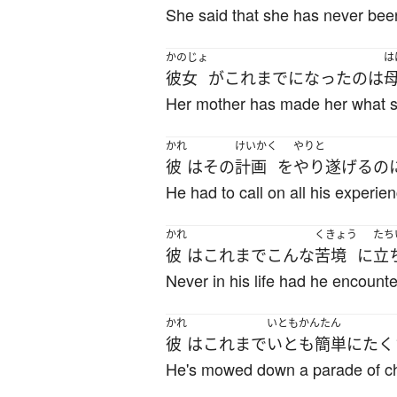
She said that she has never bee
かのじょ
は
彼女
が
これまで
になった
の
は
Her mother has made her what s
かれ
けいかく
やりと
彼
は
その
計画
を
やり遂げる
の
He had to call on all his experien
かれ
くきょう
たち
彼
は
これまで
こんな
苦境
に
立
Never in his life had he encount
かれ
いともかんたん
彼
は
これまで
いとも簡単に
たく
He's mowed down a parade of ch