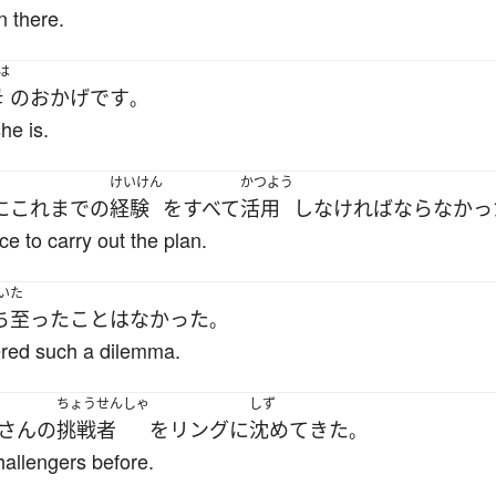
n there.
は
母
の
おかげ
です
。
he is.
けいけん
かつよう
に
これまで
の
経験
を
すべて
活用
し
なければならなかっ
ce to carry out the plan.
いた
ち至った
こと
は
なかった
。
ered such a dilemma.
ちょうせんしゃ
しず
さん
の
挑戦者
を
リング
に
沈めて
きた
。
allengers before.