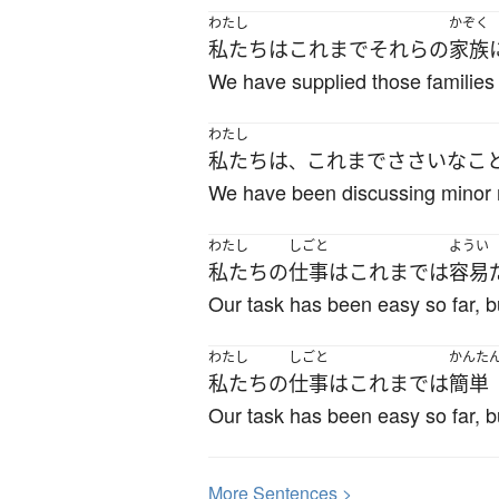
わたし
かぞく
私たち
は
これまで
それ
ら
の
家族
We have supplied those families 
わたし
私たち
は
これまで
ささいな
こ
、
We have been discussing minor ma
わたし
しごと
ようい
私たち
の
仕事
は
これまで
は
容易
Our task has been easy so far, but
わたし
しごと
かんた
私たち
の
仕事
は
これまで
は
簡単
Our task has been easy so far, but
More
S
entences >