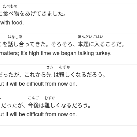
たべもの
に
食べ物
を
あげて
きました
。
with food.
はなしあ
ほんだいにはい
と
を
話し合って
きた
そろそろ
本題に入る
ころ
だ
。
、
。
tters; it's high time we began talking turkey.
さき
むずか
だった
が
これから
先
は
難しく
なる
だろう
、
。
 it will be difficult from now on.
ん
こんご
むずか
だった
が
今後
は
難しく
なる
だろう
、
。
 it will be difficult from now on.