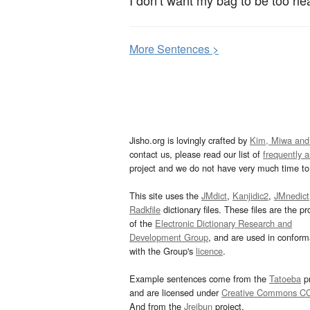
I don’t want my bag to be too heav
More
S
entences >
Jisho.org is lovingly crafted by
Kim, Miwa and
contact us, please read our list of
frequently 
project and we do not have very much time to 
This site uses the
JMdict
,
Kanjidic2
,
JMnedict
Radkfile
dictionary files. These files are the pr
of the
Electronic Dictionary Research and
Development Group
, and are used in confor
with the Group's
licence
.
Example sentences come from the
Tatoeba
pr
and are licensed under
Creative Commons C
And from the
Jreibun
project.