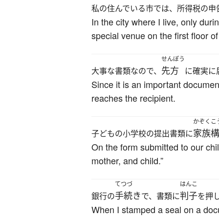
私の住んでいる市では、所得税の申
In the city where I live, only dur
special venue on the first floor of 
せんぽう
先方
大事な書類なので、
に確実に
Since it is an important document,
reaches the recipient.
かぞくこ
家族
子どもの小学校の提出書類に
On the form submitted to our child
mother, and child.”
てつづ
はんこ
手続き
判子
銀行の
で、書類に
を押
When I stamped a seal on a docum