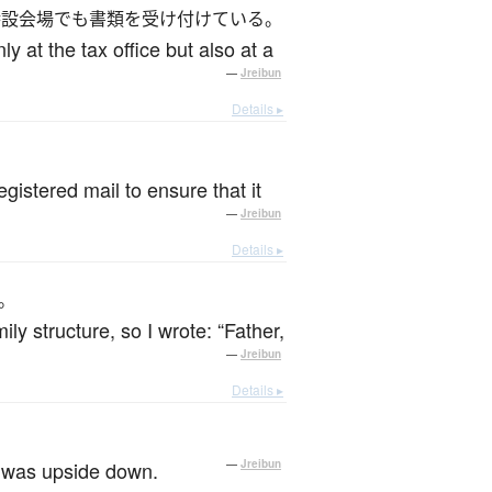
特設会場でも書類を受け付けている。
ly at the tax office but also at a
—
Jreibun
Details ▸
。
egistered mail to ensure that it
—
Jreibun
Details ▸
。
ly structure, so I wrote: “Father,
—
Jreibun
Details ▸
t was upside down.
—
Jreibun