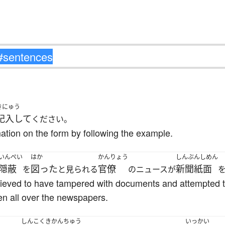
きにゅう
記入して
ください。
rmation on the form by following the example.
いんぺい
はか
かんりょう
しんぶんしめん
隠蔽
図った
官僚
新聞紙面
を
と見られる
のニュースが
lieved to have tampered with documents and attempted to
een all over the newspapers.
しんこくきかんちゅう
いっかい