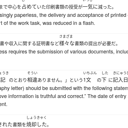
占めて
一気に
まで中心を
いた印刷書類の授受が
減った。
ingly paperless, the delivery and acceptance of printe
t of the work task, was reduced in a flash.
さまざま
様々な
書や収入に関する証明書など
書類の提出が必要だ。
ess requires the submission of various documents, inclu
ょうき
そうい
いちぶん
した
きにゅう
上記
相違
1文
下
記入
のとおり
ありません。」という
の
に
phy letter) should be submitted with the following state
ve information is truthful and correct.” The date of entr
ent.
しょうきゃく
された
焼却した
書類を
。