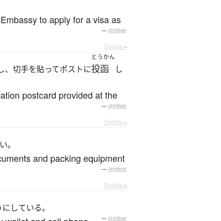
。
e Embassy to apply for a visa as
—
Jreibun
Details ▸
とうかん
投函
し、切手を貼ってポストに
し
cation postcard provided at the
—
Jreibun
Details ▸
い。
documents and packing equipment
—
Jreibun
Details ▸
うにしている。
—
Jreibun