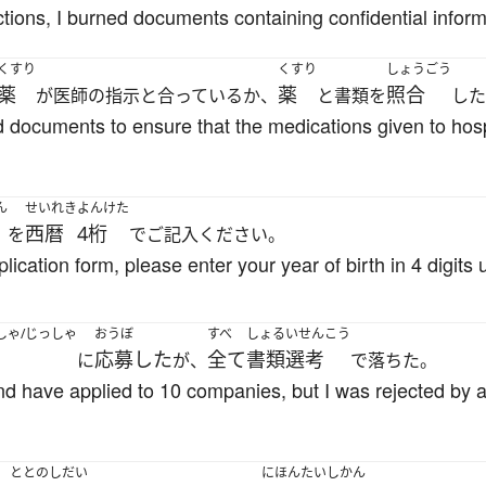
ctions, I burned documents containing confidential inform
くすり
くすり
しょうごう
薬
薬
照合
が医師の指示と合っているか、
と書類を
した
documents to ensure that the medications given to hosp
ん
せいれき
よんけた
西暦
4桁
を
でご記入ください。
application form, please enter your year of birth in 4 digit
しゃ/じっしゃ
おうぼ
すべ
しょるいせんこう
応募した
全て
書類選考
に
が、
で落ちた。
and have applied to 10 companies, but I was rejected by a
ととの
しだい
にほんたいしかん