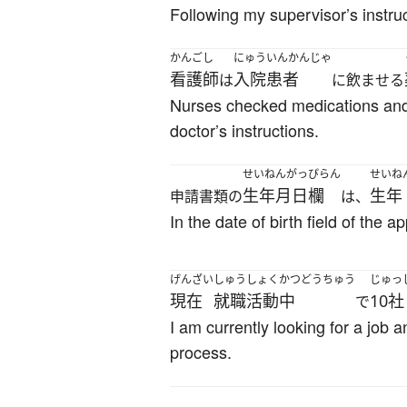
Following my supervisor’s instru
かんごし
にゅういんかんじゃ
看護師
入院患者
は
に飲ませる
Nurses checked medications and 
doctor’s instructions.
せいねんがっぴらん
せいね
生年月日欄
生年
申請書類の
は、
In the date of birth field of the 
げんざい
しゅうしょくかつどうちゅう
じゅっ
現在
就職活動中
10社
で
I am currently looking for a job 
process.