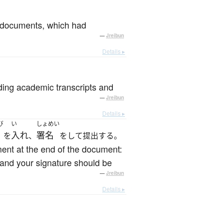
d documents, which had
—
Jreibun
Details ▸
ding academic transcripts and
—
Jreibun
Details ▸
び
い
しょめい
日
入れ
署名
を
、
をして提出する。
ment at the end of the document:
y and your signature should be
—
Jreibun
Details ▸