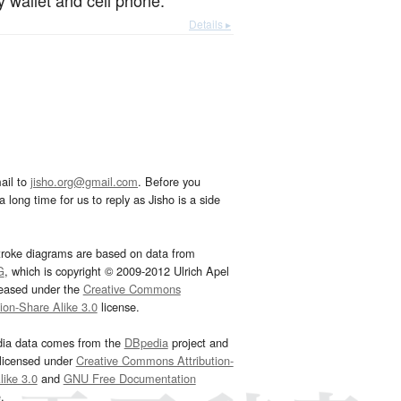
my wallet and cell phone.
Details ▸
ail to
jisho.org@gmail.com
. Before you
 long time for us to reply as Jisho is a side
troke diagrams are based on data from
G
, which is copyright © 2009-2012 Ulrich Apel
leased under the
Creative Commons
tion-Share Alike 3.0
license.
dia data comes from the
DBpedia
project and
 licensed under
Creative Commons Attribution-
ike 3.0
and
GNU Free Documentation
e
.