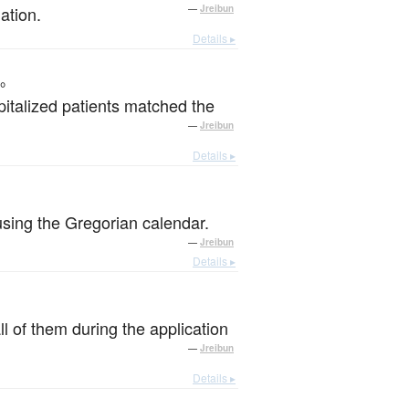
ation.
—
Jreibun
Details ▸
。
italized patients matched the
—
Jreibun
Details ▸
s using the Gregorian calendar.
—
Jreibun
Details ▸
ll of them during the application
—
Jreibun
Details ▸