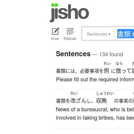
Sentences
▾
Draw
Radicals
Sentences
— 134 found
れい
なら
例
倣って
書類には、必要事項を
に
Please fill out the required info
かい
しゅうわい
改ざん
収賄
書類を
し、
の事実の
News of a bureaucrat, who is be
involved in taking bribes, has b