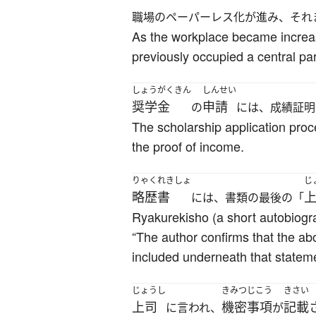
職場のペーパーレス化が進み、それ
As the workplace became increas
previously occupied a central par
しょうがくきん
しんせい
奨学金
申請
の
には、成績証明
The scholarship application proc
the proof of income.
りゃくれきしょ
じ
略歴書
には、書類の最後の「
Ryakurekisho (a short autobiogra
“The author confirms that the abo
included underneath that statem
じょうし
きみつじこう
きさい
上司
機密事項
記載
に言われ、
が