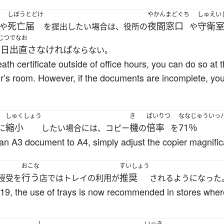
しぼうとどけ
やかんまどぐち
しゅえい
死亡届
夜間窓口
守衛
や
を提出したい場合は、役所の
や
じつ
でなお
後日
出直さなければ
ならない。
eath certificate outside of office hours, you can do so at t
tor’s room. However, if the documents are incomplete, yo
しゅくしょう
き
ばいりつ
ななじゅういっ
縮小
機
倍率
71％
に
したい場合には、コピー
の
を
f an A3 document to A4, simply adjust the copier magnific
おこな
すいしょう
行う
推奨
授受を
店ではトレイの利用が
されるようになった
19, the use of trays is now recommended in stores where
し
いっき