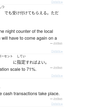
Details ▸
しつ
室
でも受け付けてもらえる。ただ
he night counter of the local
u will have to come again on a
—
Jreibun
Details ▸
パーセント
してい
指定
に
すればよい。
ation scale to 71%.
—
Jreibun
Details ▸
。
 cash transactions take place.
—
Jreibun
Details ▸