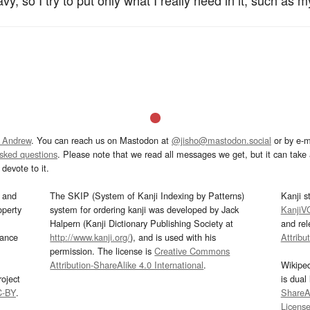
y, so I try to put only what I really need in it, such as 
 Andrew
. You can reach us on Mastodon at
@jisho@mastodon.social
or by e-m
asked questions
. Please note that we read all messages we get, but it can take a
devote to it.
and
The SKIP (System of Kanji Indexing by Patterns)
Kanji s
operty
system for ordering kanji was developed by Jack
KanjiV
Halpern (Kanji Dictionary Publishing Society at
and re
mance
http://www.kanji.org/
), and is used with his
Attribu
permission. The license is
Creative Commons
Attribution-ShareAlike 4.0 International
.
Wikipe
oject
is dual
C-BY
.
ShareAl
Licens