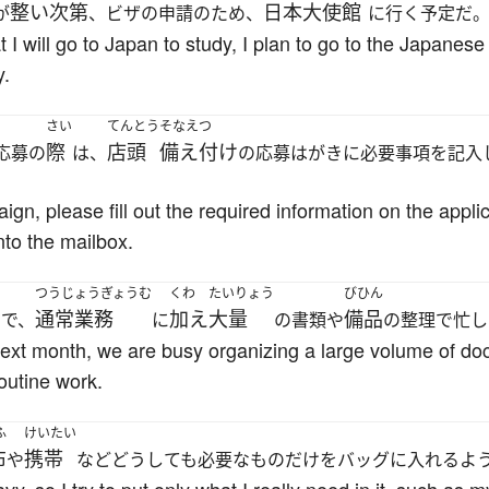
整い
次第
日本大使館
が
、ビザの申請のため、
に行く予定だ
 I will go to Japan to study, I plan to go to the Japanes
y.
さい
てんとう
そなえつ
際
店頭
備え付け
応募の
は、
の応募はがきに必要事項を記入
gn, please fill out the required information on the appli
into the mailbox.
つうじょうぎょうむ
くわ
たいりょう
びひん
通常業務
加え
大量
備品
ので、
に
の書類や
の整理で忙し
next month, we are busy organizing a large volume of 
routine work.
ふ
けいたい
布
携帯
や
などどうしても必要なものだけをバッグに入れるよ