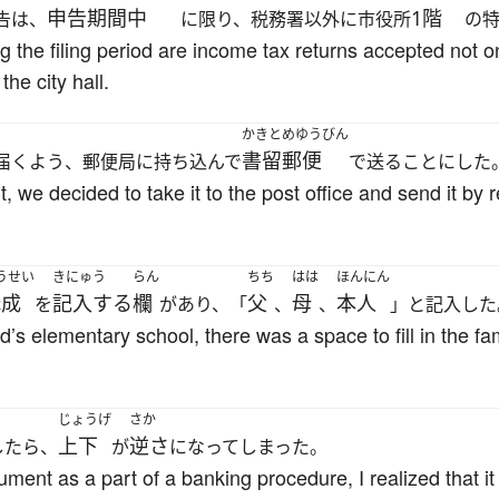
申告期間中
1階
告は、
に限り、税務署以外に市役所
の
ing the filing period are income tax returns accepted not on
the city hall.
かきとめゆうびん
書留郵便
届くよう、郵便局に持ち込んで
で送ることにした
 we decided to take it to the post office and send it by r
うせい
きにゅう
らん
ちち
はは
ほんにん
構成
記入する
欄
父
母
本人
を
があり、「
、
、
」と記入した
’s elementary school, there was a space to fill in the fami
じょうげ
さか
上下
逆さ
したら、
が
になってしまった。
ent as a part of a banking procedure, I realized that i