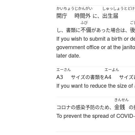
かいちょう
じかんがい
しゅっしょうとどけ
開庁
時間外
出生届
に、
ふび
ご
不備
し、書類に
があった場合は、
If you wish to submit a birth or d
government office or at the jani
later date.
エーさん
エーよん
A3
A4
サイズの書類を
サイズ
If you want to reduce the size o
きんせん
金銭
コロナの感染予防のため、
の
To prevent the spread of COVID-