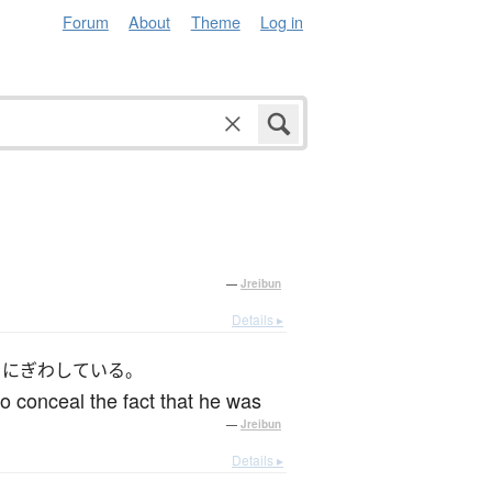
Forum
About
Theme
Log in
—
Jreibun
Details ▸
をにぎわしている。
 conceal the fact that he was
—
Jreibun
Details ▸