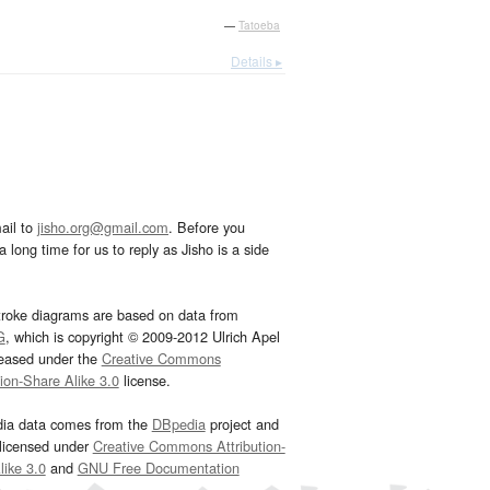
—
Tatoeba
Details ▸
ail to
jisho.org@gmail.com
. Before you
 long time for us to reply as Jisho is a side
troke diagrams are based on data from
G
, which is copyright © 2009-2012 Ulrich Apel
leased under the
Creative Commons
tion-Share Alike 3.0
license.
dia data comes from the
DBpedia
project and
 licensed under
Creative Commons Attribution-
ike 3.0
and
GNU Free Documentation
e
.