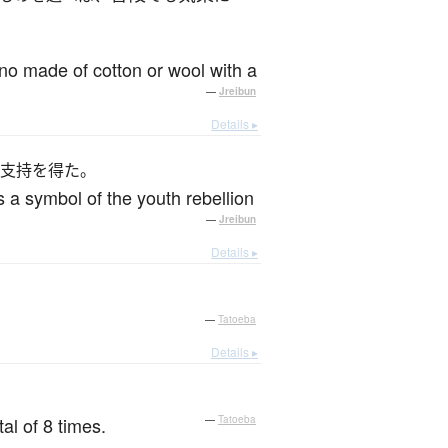
ono made of cotton or wool with a
—
Jreibun
Details ▸
支持を得た。
 a symbol of the youth rebellion
—
Jreibun
Details ▸
—
Tatoeba
Details ▸
al of 8 times.
—
Tatoeba