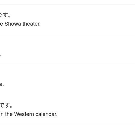
です
。
the Showa theater.
。
.
a.
です
。
in the Western calendar.