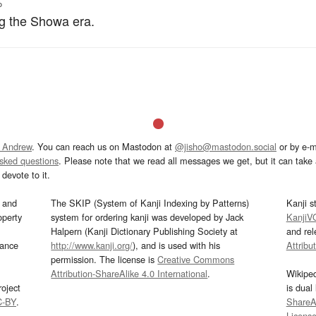
。
g the Showa era.
 Andrew
. You can reach us on Mastodon at
@jisho@mastodon.social
or by e-m
asked questions
. Please note that we read all messages we get, but it can take a
devote to it.
and
The SKIP (System of Kanji Indexing by Patterns)
Kanji s
operty
system for ordering kanji was developed by Jack
KanjiV
Halpern (Kanji Dictionary Publishing Society at
and re
mance
http://www.kanji.org/
), and is used with his
Attribu
permission. The license is
Creative Commons
Attribution-ShareAlike 4.0 International
.
Wikipe
oject
is dual
C-BY
.
ShareAl
Licens