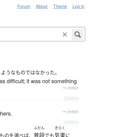
Forum
About
Theme
Log in
るようなものではなかった。
 difficult; it was not something
—
Jreibun
Details ▸
hers.
—
Jreibun
Details ▸
ふだん
きらく
普段
気楽
ものを選べば、
でも
に