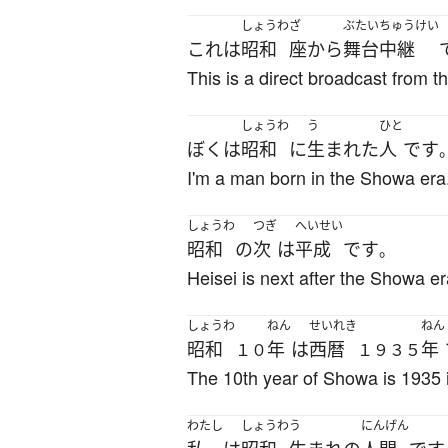
しょうわ
ざ
ぶたいちゅうけい
これ
は
昭和
座
から
舞台中継
This is a direct broadcast from 
しょうわ
う
ひと
ぼく
は
昭和
に
生まれた
人
です
I'm a man born in the Showa era
しょうわ
つぎ
へいせい
昭和
の
次
は
平成
です
。
Heisei is next after the Showa er
しょうわ
ねん
せいれき
ねん
昭和
年
は
西暦
年
１０
１９３５
The 10th year of Showa is 1935 
わたし
しょうわ
う
にんげん