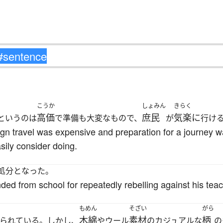
こうか
しょみん
きらく
高価
庶民
気楽に
というのは
で準備も大変なもので、
が
行け
gn travel was expensive and preparation for a journey was
sily consider doing.
処分となった。
d from school for repeatedly rebelling against his teac
もめん
そざい
がら
木綿
素材
柄
られている。しかし、
やウール
のカジュアルな
の