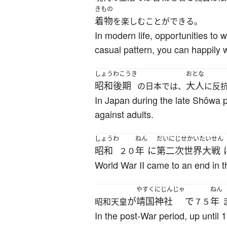
きもの
着物
を楽しむことができる。
In modern life, opportunities to
casual pattern, you can happily w
しょうわこうき
おとな
昭和後期
大人
の日本では、
に反
In Japan during the late Shōwa p
against adults.
しょうわ
ねん
だいにじせかいたいせん
昭和
年
に
第二次世界大戦
２０
World War II came to an end in t
やすくにじんじゃ
ねん
が
靖国神社
で
年
昭和天皇
７５
In the post-War period, up until