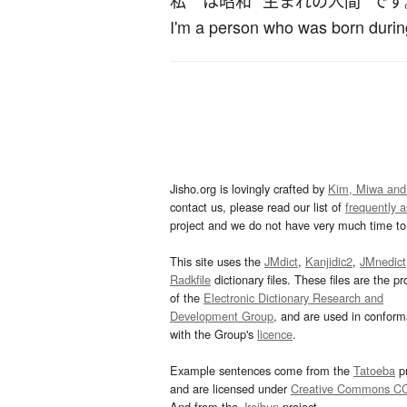
私
は
昭和
生まれ
の
人間
です
I'm a person who was born durin
Jisho.org is lovingly crafted by
Kim, Miwa and
contact us, please read our list of
frequently 
project and we do not have very much time to 
This site uses the
JMdict
,
Kanjidic2
,
JMnedict
Radkfile
dictionary files. These files are the pr
of the
Electronic Dictionary Research and
Development Group
, and are used in confor
with the Group's
licence
.
Example sentences come from the
Tatoeba
pr
and are licensed under
Creative Commons C
And from the
Jreibun
project.