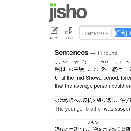
Sentences
▾
Draw
Radicals
Sentences
— 11 found
しょうわ
なかごろ
がいこくりょこう
昭和
中頃
外国旅行
の
まで、
Until the mid-Showa period, forei
that the average person could ea
弟は教師への反抗を繰り返し、停学
The younger brother was suspende
きもの
着物
現代の生活では
を着る機会は限