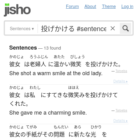
Forum
About
Theme
Log in
Sentences
▾
Sentences
— 13 found
かのじょ
ろうふじん
あたた
びしょう
彼女
は
老婦人
に
温かい
微笑
を
投げかけた
。
She shot a warm smile at the old lady.
—
Tatoeba
Details ▸
かのじょ
わたし
ほほえ
彼女
は
私
に
すてきな
微笑み
を
投げかけて
くれた
。
She gave me a charming smile.
—
Tatoeba
Details ▸
かのじょ
てがみ
もんだい
あら
ひかり
彼女の
手紙
が
その
問題
に
新たな
光
を