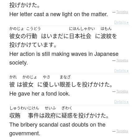
投げかけた
。
Her letter cast a new light on the matter.
—
Tatoeba
Details ▸
かのじょ
こうどう
にほん
しゃかい
はもん
彼女の
行動
は
いまだに
日本
社会
に
波紋
を
投げかけています
。
Her action is still making waves in Japanese
society.
—
Tatoeba
Details ▸
かれ
かのじょ
やさ
まなざ
彼
は
彼女
に
優しい
眼差し
を
投げかけた
。
He gave her a fond look.
—
Tatoeba
Details ▸
しゅうわい
じけん
せいふ
ぎわく
収賄
事件
は
政府
に
疑惑
を
投げかけた
。
The bribery scandal cast doubts on the
government.
—
Tatoeba