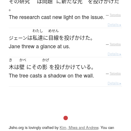
その
研究
は
問題
に
新たな
光
を
投げかけた
。
The research cast new light on the issue.
—
Tatoeba
Details ▸
わたし
めせん
は
私達
に
目線
を
投げかけた
ジェーン
。
Jane threw a glance at us.
—
Tatoeba
Details ▸
き
かべ
かげ
木
は
壁
に
その
影
を
投げかけている
。
The tree casts a shadow on the wall.
—
Tatoeba
Details ▸
Jisho.org is lovingly crafted by
Kim, Miwa and Andrew
. You can