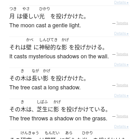
Details ▸
つき
やさ
ひかり
月
は
優しい
光
を
投げかけた
。
The moon cast a gentle light.
—
Tatoeba
Details ▸
かべ
しんぴてき
かげ
それ
は
壁
に
神秘的な
影
を
投げかける
。
It casts mysterious shadows on the wall.
—
Tatoeba
Details ▸
き
なが
かげ
その
木
は
長い
影
を
投げかけた
。
The tree cast a long shadow.
—
Tatoeba
Details ▸
き
しばふ
かげ
その
木
は
芝生
に
影
を
投げかけている
、
。
The tree throws a shadow on the grass.
—
Tatoeba
Details ▸
けんきゅう
もんだい
あら
ひかり