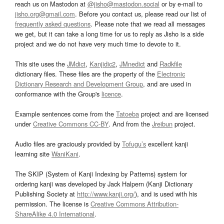
reach us on Mastodon at
@jisho@mastodon.social
or by e-mail to
jisho.org@gmail.com
. Before you contact us, please read our list of
frequently asked questions
. Please note that we read all messages
we get, but it can take a long time for us to reply as Jisho is a side
project and we do not have very much time to devote to it.
This site uses the
JMdict
,
Kanjidic2
,
JMnedict
and
Radkfile
dictionary files. These files are the property of the
Electronic
Dictionary Research and Development Group
, and are used in
conformance with the Group's
licence
.
Example sentences come from the
Tatoeba
project and are licensed
under
Creative Commons CC-BY
. And from the
Jreibun
project.
Audio files are graciously provided by
Tofugu’s
excellent kanji
learning site
WaniKani
.
The SKIP (System of Kanji Indexing by Patterns) system for
ordering kanji was developed by Jack Halpern (Kanji Dictionary
Publishing Society at
http://www.kanji.org/
), and is used with his
permission. The license is
Creative Commons Attribution-
ShareAlike 4.0 International
.