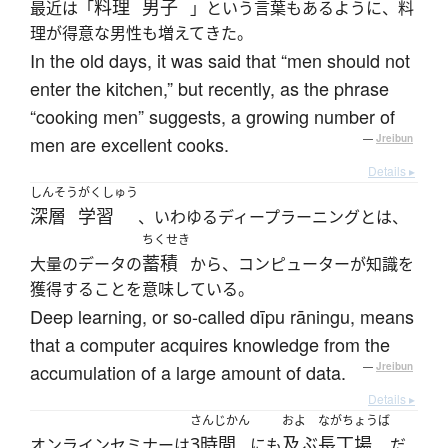
料理
男子
最近は「
」という言葉もあるように、料
理が得意な男性も増えてきた。
In the old days, it was said that “men should not
enter the kitchen,” but recently, as the phrase
“cooking men” suggests, a growing number of
men are excellent cooks.
—
Jreibun
Details ▸
しんそう
がくしゅう
深層
学習
、いわゆるディープラーニングとは、
ちくせき
蓄積
大量のデータの
から、コンピューターが知識を
獲得することを意味している。
Deep learning, or so-called dīpu rāningu, means
that a computer acquires knowledge from the
accumulation of a large amount of data.
—
Jreibun
Details ▸
さんじかん
およ
ながちょうば
3時間
及ぶ
長丁場
オンラインセミナーは
にも
だ