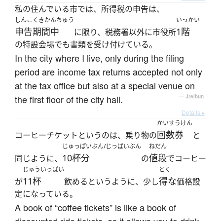
私の住んでいる市では、所得税の申告は、
しんこくきかんちゅう
いっかい
申告期間中
1階
に限り、税務署以外に市役所
の特設会場でも書類を受け付けている。
In the city where I live, only during the filing
period are income tax returns accepted not only
at the tax office but also at a special venue on
the first floor of the city hall.
—
Jreibun
Details ▸
かいすうけん
回数券
コーヒーチケットというのは、乗り物の
と
じゅっぱいぶん/じっぱいぶん
ねだん
10杯分
値段
同じように、
の
でコーヒー
じゅういっぱい
とく
11杯
得な
が
飲めるというように、少し
価格設
定になっている。
A book of “coffee tickets” is like a book of