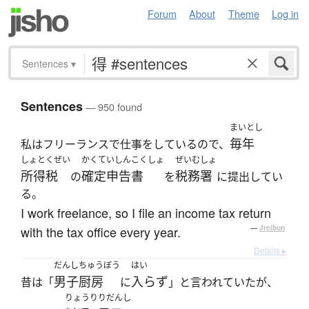
Forum
About
Theme
Log in
Sentences
▾
Sentences
— 950 found
まいとし
毎年
私はフリーランスで仕事をしているので、
しょとくぜい
かくていしんこくしょ
ぜいむしょ
所得税
確定申告書
税務署
の
を
に提出してい
る。
I work freelance, so I file an income tax return
with the tax office every year.
—
Jreibun
Details ▸
だんし
ちゅうぼう
はい
男子
厨房
入らず
昔は「
に
」と言われていたが、
りょうり
りだんし