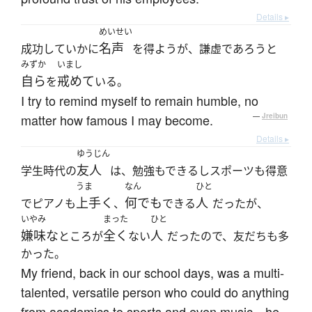
Details ▸
めいせい
名声
成功していかに
を得ようが、謙虚であろうと
みずか
いまし
自ら
戒めて
を
いる。
I try to remind myself to remain humble, no
matter how famous I may become.
—
Jreibun
Details ▸
ゆうじん
友人
学生時代の
は、勉強もできるしスポーツも得意
うま
なん
ひと
上手く
何でも
人
でピアノも
、
できる
だったが、
いやみ
まった
ひと
嫌味な
全く
人
ところが
ない
だったので、友だちも多
かった。
My friend, back in our school days, was a multi-
talented, versatile person who could do anything
from academics to sports and even music—he