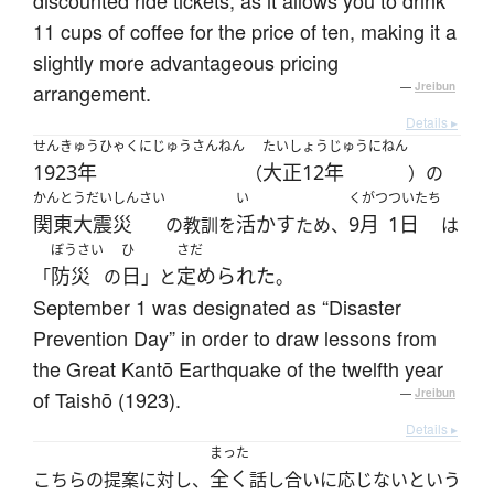
discounted ride tickets, as it allows you to drink
11 cups of coffee for the price of ten, making it a
slightly more advantageous pricing
arrangement.
—
Jreibun
Details ▸
せんきゅうひゃくにじゅうさんねん
たいしょうじゅうにねん
1923年
大正12年
（
）の
かんとうだいしんさい
い
くがつ
ついたち
関東大震災
活かす
9月
1日
の教訓を
ため、
は
ぼうさい
ひ
さだ
防災
日
定められた
「
の
」と
。
September 1 was designated as “Disaster
Prevention Day” in order to draw lessons from
the Great Kantō Earthquake of the twelfth year
of Taishō (1923).
—
Jreibun
Details ▸
まった
全く
こちらの提案に対し、
話し合いに応じないという