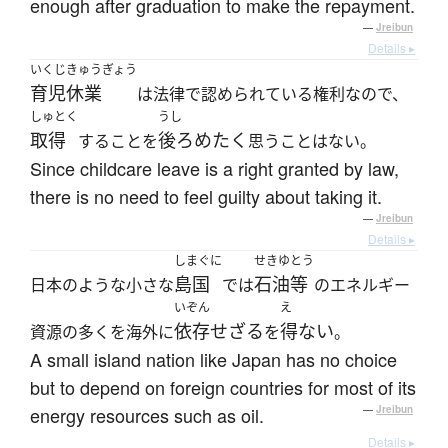
enough after graduation to make the repayment.
—
Jreibun
Details ▸
いくじきゅうぎょう
育児休業
は法律で認められている権利なので、
しゅとく
うし
取得
後ろめたく
することを
思うことはない。
Since childcare leave is a right granted by law,
there is no need to feel guilty about taking it.
—
Jreibun
Details ▸
しまぐに
せきゆとう
島国
石油等
日本のような小さな
では
のエネルギー
いぞん
え
依存せざる
得ない
資源の多くを海外に
を
。
A small island nation like Japan has no choice
but to depend on foreign countries for most of its
energy resources such as oil.
—
Jreibun
Details ▸