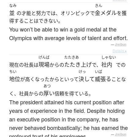
なみ
きん
並
金メダル
の才能と努力では、オリンピックで
を獲
得することはできない。
You won’t be able to win a gold medal at the
Olympics with average levels of talent and effort.
—
Jreibun
Details ▸
げんば
たたきあ
しゃない
現場
たたき上げ
社内
現在の社長は
からの
で、
での
ちい
けっ
いば
地位
決して
威張る
が高くなったからといって
ことな
あつ
厚い
く、社員からの
信頼を得ている。
The president attained his current position after
years of experience in the field. Despite holding
an executive position in the company, he has
never behaved bombastically; he has earned the
profound trust of his employees.
—
Jreibun