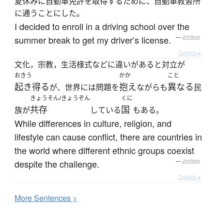
夏休みに自動車免許を取得するために、自動車教習所
に通うことにした。
I decided to enroll in a driving school over the
summer break to get my driver’s license.
—
Jreibun
Details ▸
文化，宗教，生活様式などに違いがあると対立が
おきう
かか
こと
起き得る
抱え
異なる
が、世界には問題を
ながらも
民
きょうそん/きょうぞん
くに
共存
国
族が
している
もある。
While differences in culture, religion, and
lifestyle can cause conflict, there are countries in
the world where different ethnic groups coexist
despite the challenge.
—
Jreibun
Details ▸
More
S
entences >