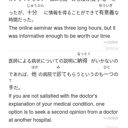
じゅうぶん
ゆういぎ
十分
有意義
ったが、
に情報を得ることができて
な
時間だった。
The online seminar was three long hours, but it
was informative enough to be worth our time.
—
Jreibun
Details ▸
なっとく
納得
医師による病状についての説明に
がいかないの
ほか
み
ひと
他
診て
一つ
であれば、
の病院で
もらうというのも
の
て
手
だ。
If you are not satisfied with the doctor’s
explanation of your medical condition, one
option is to seek a second opinion from a doctor
at another hospital.
—
Jreibun
Details ▸