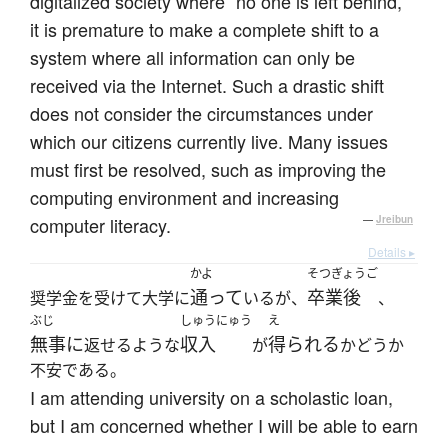
digitalized society where “no one is left behind,”
it is premature to make a complete shift to a
system where all information can only be
received via the Internet. Such a drastic shift
does not consider the circumstances under
which our citizens currently live. Many issues
must first be resolved, such as improving the
computing environment and increasing
computer literacy.
—
Jreibun
Details ▸
かよ
そつぎょうご
通って
卒業後
奨学金を受けて大学に
いるが、
、
ぶじ
しゅうにゅう
え
無事に
収入
得られる
返せるような
が
かどうか
不安である。
I am attending university on a scholastic loan,
but I am concerned whether I will be able to earn