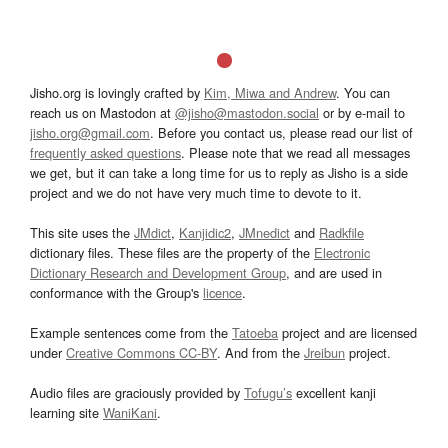
Jisho.org is lovingly crafted by
Kim, Miwa and Andrew
. You can
reach us on Mastodon at
@jisho@mastodon.social
or by e-mail to
jisho.org@gmail.com
. Before you contact us, please read our list of
frequently asked questions
. Please note that we read all messages
we get, but it can take a long time for us to reply as Jisho is a side
project and we do not have very much time to devote to it.
This site uses the
JMdict
,
Kanjidic2
,
JMnedict
and
Radkfile
dictionary files. These files are the property of the
Electronic
Dictionary Research and Development Group
, and are used in
conformance with the Group's
licence
.
Example sentences come from the
Tatoeba
project and are licensed
under
Creative Commons CC-BY
. And from the
Jreibun
project.
Audio files are graciously provided by
Tofugu’s
excellent kanji
learning site
WaniKani
.