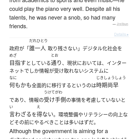
could play the piano very well. Despite all his
talents, he was never a snob, so had many
friends.
—
Jreibun
Details ▸
だれひとり
誰一人
政府が「
取り残さない」デジタル化社会を
めざ
とお
目指す
通り
としている
、現状においては、インター
ネットでしか情報が受け取れないシステムに
なに
じきしょうしょう
何もかも
時期尚早
全面的に移行するというのは
うけてがわ
受け手側
であり、情報の
の事情を考慮していないと
い
え
言わざる
得ない
を
。環境整備やリテラシーの向上な
どその前にやるべきことは多いはずだ。
Although the government is aiming for a