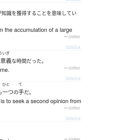
が知識を獲得することを意味してい
m the accumulation of a large
—
Jreibun
Details ▸
ういぎ
有意義
な時間だった。
ime.
—
Jreibun
Details ▸
ひと
て
一つ
手
も
の
だ。
n is to seek a second opinion from
—
Jreibun
Details ▸
—
Jreibun