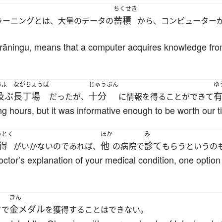
ちくせき
蓄積
ラーニングとは、大量のデータの
から、コンピューター
u rāningu, means that a computer acquires knowledge fro
およ
ながちょうば
じゅうぶん
ゆ
及ぶ
長丁場
十分
だったが、
に情報を得ることができて
g hours, but it was informative enough to be worth our t
っとく
ほか
み
得
他
診て
がいかないのであれば、
の病院で
もらうというの
 doctor’s explanation of your medical condition, one optio
きん
金メダル
クで
を獲得することはできない。