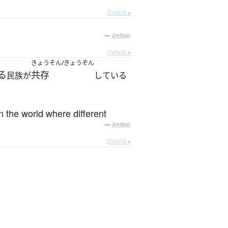
Details ▸
—
Jreibun
Details ▸
きょうそん/きょうぞん
る
共存
民族が
している
in the world where different
—
Jreibun
Details ▸