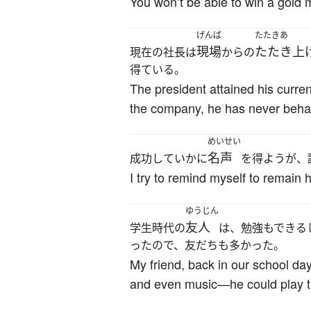
You won’t be able to win a gold m
げんば
たたきあ
現場
たたき上
現在の社長は
からの
得ている。
The president attained his current
the company, he has never behav
めいせい
名声
成功していかに
を得ようが、
I try to remind myself to remai
ゆうじん
友人
学生時代の
は、勉強もできる
ったので、友だちも多かった。
My friend, back in our school da
and even music—he could play the