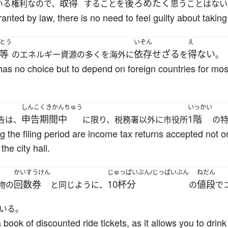
取得
後ろめたく
いる権利なので、
することを
思うことはない
ranted by law, there is no need to feel guilty about taking 
とう
いぞん
え
等
依存せざる
得ない
のエネルギー資源の多くを海外に
を
。
 has no choice but to depend on foreign countries for mos
しんこくきかんちゅう
いっかい
申告期間中
1階
告は、
に限り、税務署以外に市役所
の
ing the filing period are income tax returns accepted not on
the city hall.
かいすうけん
じゅっぱいぶん/じっぱいぶん
ねだん
回数券
10杯分
値段
物の
と同じように、
の
で
いる。
a book of discounted ride tickets, as it allows you to drink