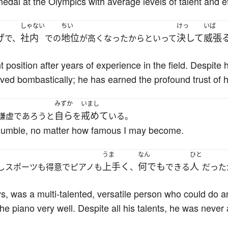
edal at the Olympics with average levels of talent and ef
しゃない
ちい
けっ
いば
げ
社内
地位
決して
威張
で、
での
が高くなったからといって
 position after years of experience in the field. Despite 
ed bombastically; he has earned the profound trust of 
みずか
いまし
自ら
戒めて
謙虚であろうと
を
いる。
n humble, no matter how famous I may become.
うま
なん
ひと
上手く
何でも
人
しスポーツも得意でピアノも
、
できる
だった
ys, was a multi-talented, versatile person who could do 
 piano very well. Despite all his talents, he was never