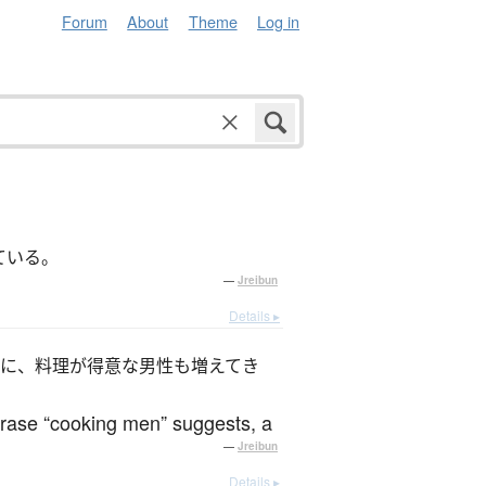
Forum
About
Theme
Log in
ている。
—
Jreibun
Details ▸
に、料理が得意な男性も増えてき
 phrase “cooking men” suggests, a
—
Jreibun
Details ▸