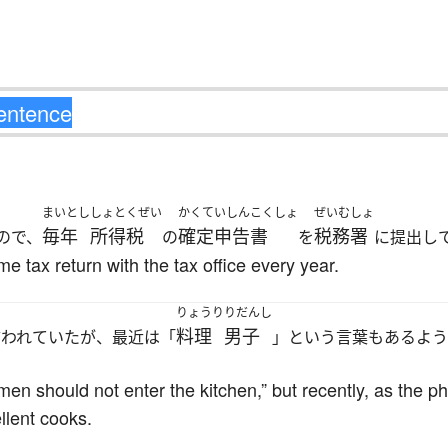
まいとし
しょとくぜい
かくていしんこくしょ
ぜいむしょ
毎年
所得税
確定申告書
税務署
ので、
の
を
に提出し
ome tax return with the tax office every year.
りょうり
りだんし
料理
男子
言われていたが、最近は「
」という言葉もあるよう
 “men should not enter the kitchen,” but recently, as the
lent cooks.