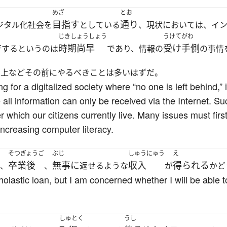
めざ
とお
目指す
通り
ジタル化社会を
としている
、現状においては、イ
じきしょうしょう
うけてがわ
時期尚早
受け手側
行するというのは
であり、情報の
の事情
向上などその前にやるべきことは多いはずだ。
 for a digitalized society where “no one is left behind,” 
all information can only be received via the Internet. Suc
 which our citizens currently live. Many issues must firs
ncreasing computer literacy.
そつぎょうご
ぶじ
しゅうにゅう
え
卒業後
無事に
収入
得られる
、
、
返せるような
が
かど
holastic loan, but I am concerned whether I will be able 
しゅとく
うし