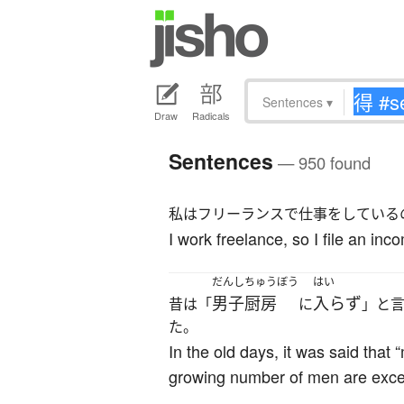
Sentences
▾
Draw
Radicals
Sentences
— 950 found
私はフリーランスで仕事をしている
I work freelance, so I file an inc
だんし
ちゅうぼう
はい
男子
厨房
入らず
昔は「
に
」と
た。
In the old days, it was said that
growing number of men are excel