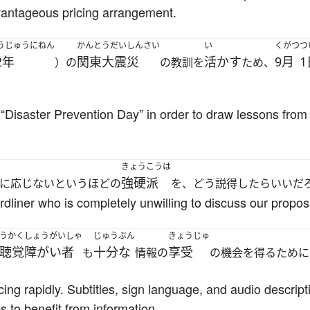
dvantageous pricing arrangement.
うじゅうにねん
かんとうだいしんさい
い
くがつ
つ
2年
関東大震災
活かす
9月
1
）の
の教訓を
ため、
Disaster Prevention Day” in order to draw lessons from
きょうこうは
強硬派
に応じないというほどの
を、どう説得したらいいだ
liner who is completely unwilling to discuss our propos
うかくしょうがいしゃ
じゅうぶん
きょうじゅ
聴覚障がい者
十分な
享受
も
情報の
の機会を得るために
ing rapidly. Subtitles, sign language, and audio descript
es to benefit from information.