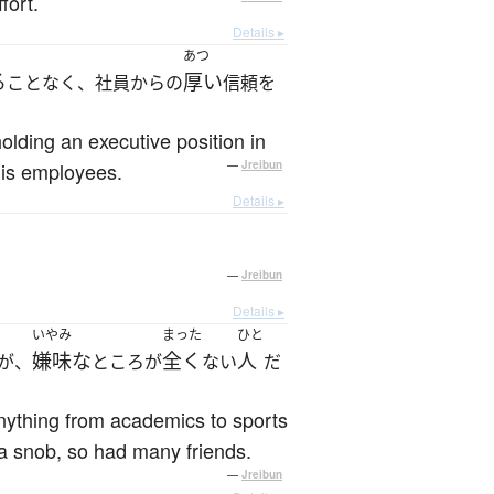
fort.
Details ▸
あつ
る
厚い
ことなく、社員からの
信頼を
holding an executive position in
his employees.
—
Jreibun
Details ▸
—
Jreibun
Details ▸
いやみ
まった
ひと
嫌味な
全く
人
が、
ところが
ない
だ
anything from academics to sports
 a snob, so had many friends.
—
Jreibun