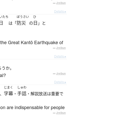
—
Jreibun
Details ▸
いたち
ぼうさい
ひ
日
防災
日
は「
の
」と
 the Great Kantō Earthquake of
—
Jreibun
Details ▸
ろうか。
al?
—
Jreibun
Details ▸
じまく
しゅわ
字幕
手話
、
・
・解説放送は重要で
ion are indispensable for people
—
Jreibun