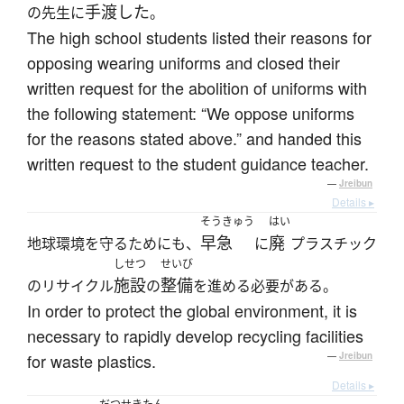
手渡した
の先生に
。
The high school students listed their reasons for
opposing wearing uniforms and closed their
written request for the abolition of uniforms with
the following statement: “We oppose uniforms
for the reasons stated above.” and handed this
written request to the student guidance teacher.
—
Jreibun
Details ▸
そうきゅう
はい
早急
廃
地球環境を守るためにも、
に
プラスチック
しせつ
せいび
施設
整備
のリサイクル
の
を進める必要がある。
In order to protect the global environment, it is
necessary to rapidly develop recycling facilities
for waste plastics.
—
Jreibun
Details ▸