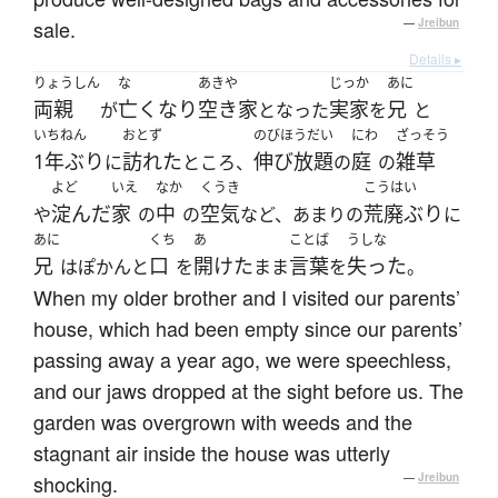
sale.
—
Jreibun
Details ▸
りょうしん
な
あきや
じっか
あに
両親
亡くなり
空き家
実家
兄
が
となった
を
と
いちねん
おとず
のびほうだい
にわ
ざっそう
1年ぶり
訪れた
伸び放題
庭
雑草
に
ところ、
の
の
よど
いえ
なか
くうき
こうはい
淀んだ
家
中
空気
荒廃ぶり
や
の
の
など、あまりの
に
あに
くち
あ
ことば
うしな
兄
口
開けた
言葉
失った
はぽかんと
を
まま
を
。
When my older brother and I visited our parents’
house, which had been empty since our parents’
passing away a year ago, we were speechless,
and our jaws dropped at the sight before us. The
garden was overgrown with weeds and the
stagnant air inside the house was utterly
shocking.
—
Jreibun