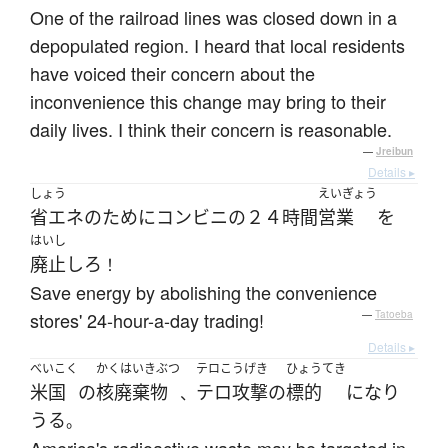
One of the railroad lines was closed down in a
depopulated region. I heard that local residents
have voiced their concern about the
inconvenience this change may bring to their
daily lives. I think their concern is reasonable.
—
Jreibun
Details ▸
しょう
えいぎょう
省エネ
の
ために
コンビニ
の
２４時間
営業
を
はいし
廃止
しろ
！
Save energy by abolishing the convenience
stores' 24-hour-a-day trading!
—
Tatoeba
Details ▸
べいこく
かくはいきぶつ
テロこうげき
ひょうてき
米国
の
核廃棄物
テロ攻撃
の
標的
になり
、
うる
。