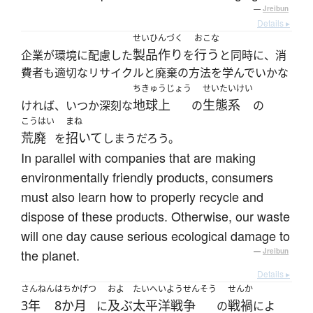
—
Jreibun
Details ▸
せいひんづく
おこな
製品作り
行う
企業が環境に配慮した
を
と同時に、消
費者も適切なリサイクルと廃棄の方法を学んでいかな
ちきゅうじょう
せいたいけい
地球上
生態系
ければ、いつか深刻な
の
の
こうはい
まね
荒廃
招いて
を
しまうだろう。
In parallel with companies that are making
environmentally friendly products, consumers
must also learn how to properly recycle and
dispose of these products. Otherwise, our waste
will one day cause serious ecological damage to
the planet.
—
Jreibun
Details ▸
さんねん
はちかげつ
およ
たいへいようせんそう
せんか
3年
8か月
及ぶ
太平洋戦争
戦禍
に
の
によ