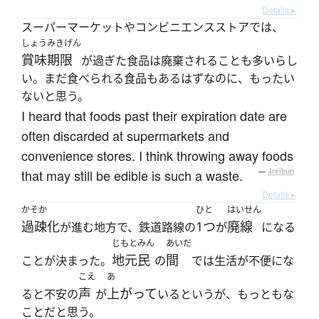
Details ▸
スーパーマーケットやコンビニエンスストアでは、
しょうみきげん
賞味期限
が過ぎた食品は廃棄されることも多いらし
い。まだ食べられる食品もあるはずなのに、もったい
ないと思う。
I heard that foods past their expiration date are
often discarded at supermarkets and
convenience stores. I think throwing away foods
that may still be edible is such a waste.
—
Jreibun
Details ▸
かそか
ひと
はいせん
過疎化
1つ
廃線
が進む地方で、鉄道路線の
が
になる
じもとみん
あいだ
地元民
間
ことが決まった。
の
では生活が不便にな
こえ
あ
声
上がって
ると不安の
が
いるというが、もっともな
ことだと思う。