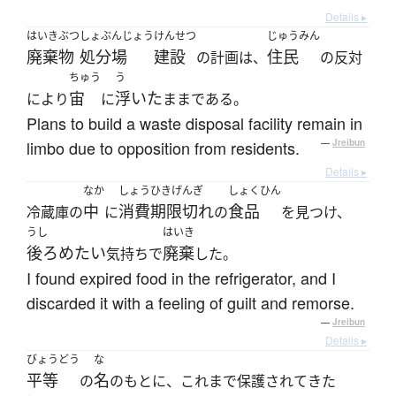
Details ▸
はいきぶつ
しょぶんじょう
けんせつ
じゅうみん
廃棄物
処分場
建設
住民
の計画は、
の反対
ちゅう
う
宙
浮いた
により
に
ままである。
Plans to build a waste disposal facility remain in
limbo due to opposition from residents.
—
Jreibun
Details ▸
なか
しょうひきげんぎ
しょくひん
中
消費期限切れ
食品
冷蔵庫の
に
の
を見つけ、
うし
はいき
後ろめたい
廃棄
気持ちで
した。
I found expired food in the refrigerator, and I
discarded it with a feeling of guilt and remorse.
—
Jreibun
Details ▸
びょうどう
な
平等
名
の
のもとに、これまで保護されてきた