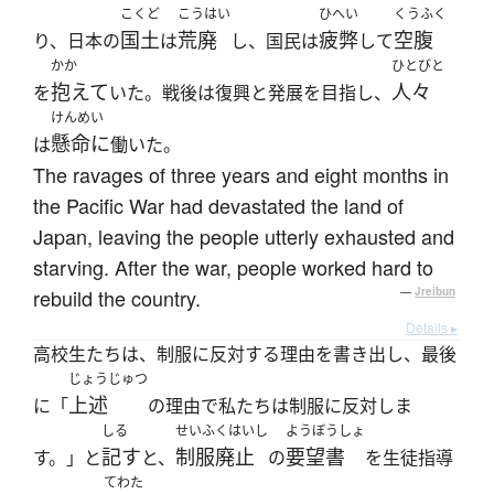
こくど
こうはい
ひへい
くうふく
国土
荒廃
疲弊
空腹
り、日本の
は
し、国民は
して
かか
ひとびと
抱えて
人々
を
いた。戦後は復興と発展を目指し、
けんめい
懸命に
は
働いた。
The ravages of three years and eight months in
the Pacific War had devastated the land of
Japan, leaving the people utterly exhausted and
starving. After the war, people worked hard to
rebuild the country.
—
Jreibun
Details ▸
高校生たちは、制服に反対する理由を書き出し、最後
じょうじゅつ
上述
に「
の理由で私たちは制服に反対しま
しる
せいふくはいし
ようぼうしょ
記す
制服廃止
要望書
す。」と
と、
の
を生徒指導
てわた