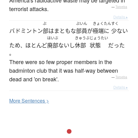
America's radioactive waste may be targeted in
terrorist attacks.
—
Tatoeba
Details ▸
ぶ
ぶいん
きょくたん
すく
バドミントン
部
は
まともな
部員
が
極端に
少ない
はいぶ
きゅうぶ
じょうたい
ため
ほとんど
廃部
ないし
休部
状態
だった
、
。
There were so few proper members in the
badminton club that it was half-way between
dead and 'on break'.
—
Tatoeba
Details ▸
More
S
entences >