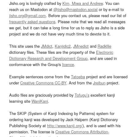
Jisho.org is lovingly crafted by
Kim, Miwa and Andrew
. You can
reach us on Mastodon at
@jisho@mastodon.social
or by e-mail to
jisho.org@gmail.com
. Before you contact us, please read our list of
frequently asked questions
. Please note that we read all messages
we get, but it can take a long time for us to reply as Jisho is a side
project and we do not have very much time to devote to it.
This site uses the
JMdict
,
Kanjidic2
,
JMnedict
and
Radkfile
dictionary files. These files are the property of the
Electronic
Dictionary Research and Development Group
, and are used in
conformance with the Group's
licence
.
Example sentences come from the
Tatoeba
project and are licensed
under
Creative Commons CC-BY
. And from the
Jreibun
project.
Audio files are graciously provided by
Tofugu’s
excellent kanji
learning site
WaniKani
.
The SKIP (System of Kanji Indexing by Patterns) system for
ordering kanji was developed by Jack Halpern (Kanji Dictionary
Publishing Society at
http://www.kanji.org/
), and is used with his
permission. The license is
Creative Commons Attribution-