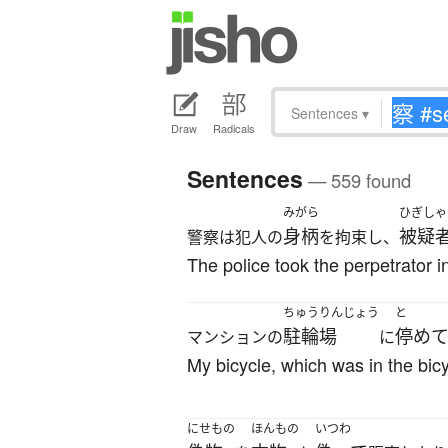
Sentences
▾
Draw
Radicals
Sentences
— 559 found
みがら
ひぎしゃ
身柄
被疑
警察は犯人の
を拘束し、
The police took the perpetrator 
ちゅうりんじょう
と
駐輪場
停め
マンションの
に
My bicycle, which was in the bicy
にせもの
ほんもの
いつわ