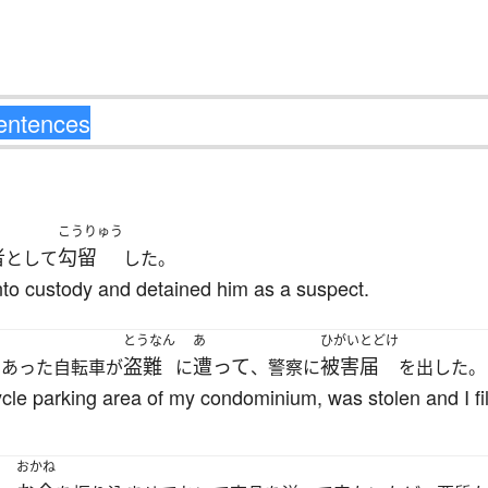
こうりゅう
者
勾留
として
した。
into custody and detained him as a suspect.
とうなん
あ
ひがいとどけ
て
盗難
遭って
被害届
あった自転車が
に
、警察に
を出した。
cle parking area of my condominium, was stolen and I fil
おかね