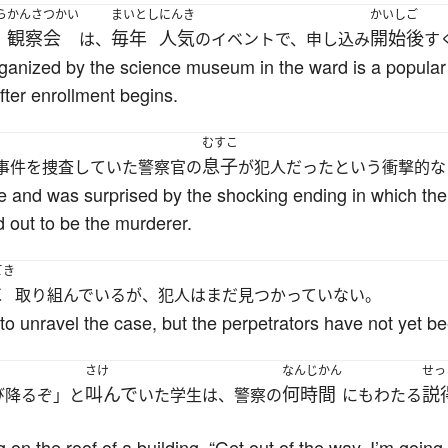
ら
かんさつかい
まいとし
にんき
かいしご
観察会
毎年
人気
開始後
は、
のイベントで、申し込み
す
anized by the science museum in the ward is a popular 
after enrollment begins.
むすこ
息子
事件を捜査していた警察官の
が犯人だったという衝撃的な
and was surprised by the shocking ending in which the s
d out to be the murderer.
てき
に
取り組んでいるが、犯人はまだ見つかっていない。
 to unravel the case, but the perpetrators have not yet be
さけ
なんじかん
せっ
叫んで
何時間
説
び降るぞ」と
いた学生は、警察の
にもわたる
on the roof of a building, “Get out of the way. I’m goin