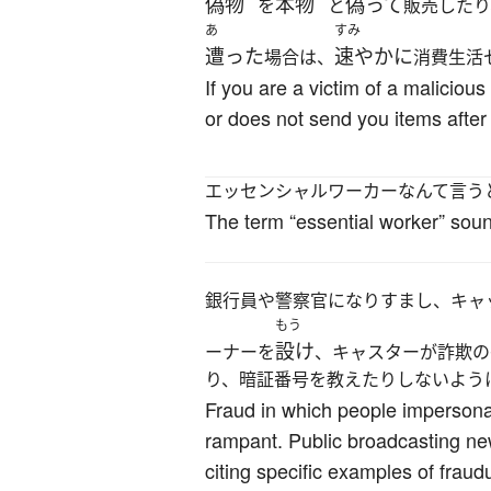
偽物
本物
偽って
を
と
販売したり
あ
すみ
遭った
速やかに
場合は、
消費生活
If you are a victim of a malicious
or does not send you items after
エッセンシャルワーカーなんて言う
The term “essential worker” soun
銀行員や警察官になりすまし、キャ
もう
設け
ーナーを
、キャスターが詐欺の
り、暗証番号を教えたりしないよう
Fraud in which people impersonat
rampant. Public broadcasting ne
citing specific examples of fraud