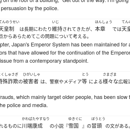
 persuasion by the police.
てんのうせい
いじ
ほんしょう
てん
天皇制
維持
本章
天
は長期にわたり
されてきたが、
では
点からあらためてこの問題について考える。
apter, Japan's Emperor System has been maintained for a
ors that have allowed for the continuation of the Empero
 issue from a contemporary standpoint.
とくしゅさぎ
ひがいしゃ
とう
さまざま
特殊詐欺
被害者
等
様々な
の
は、警察やメディア
による
広報
rauds, which mainly target older people, has been slow 
the police and media.
かわばたやすなり
ゆきぐに
ぼうとう
川端康成
雪国
冒頭
れるものに
の小説『
』の
の文がある