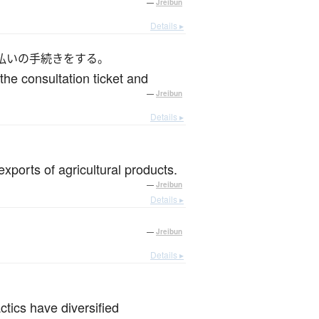
—
Jreibun
Details ▸
払いの手続きをする。
 the consultation ticket and
—
Jreibun
Details ▸
。
xports of agricultural products.
—
Jreibun
Details ▸
—
Jreibun
Details ▸
tics have diversified