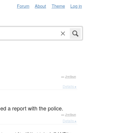
Forum
About
Theme
Log in
—
Jreibun
Details ▸
ed a report with the police.
—
Jreibun
Details ▸