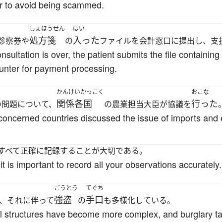
r to avoid being scammed.
しょほうせん
はい
処方箋
入った
診察券や
の
ファイルを会計窓口に提出し、支
onsultation is over, the patient submits the file containing
ounter for payment processing.
かんけいかっこく
おこな
関係各国
行った
の問題について、
の農業担当大臣が協議を
 concerned countries discussed the issue of imports and e
すべて正確に記録することが大切である。
 is important to record all your observations accurately.
ごうとう
てぐち
強盗
手口
、それに伴って
の
も多様化している。
l structures have become more complex, and burglary tac