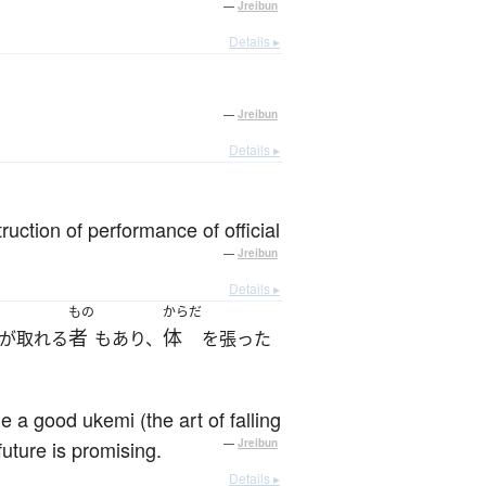
—
Jreibun
Details ▸
—
Jreibun
Details ▸
ruction of performance of official
—
Jreibun
Details ▸
もの
からだ
者
体
が取れる
もあり、
を張った
 a good ukemi (the art of falling
future is promising.
—
Jreibun
Details ▸