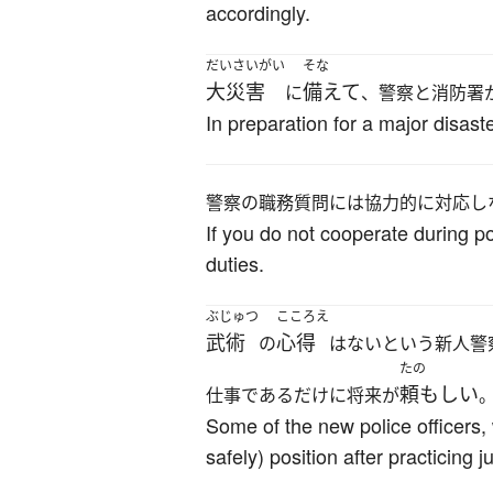
accordingly.
だいさいがい
そな
大災害
備えて
に
、警察と消防署
In preparation for a major disaste
警察の職務質問には協力的に対応し
If you do not cooperate during po
duties.
ぶじゅつ
こころえ
武術
心得
の
はないという新人警
たの
頼もしい
仕事であるだけに将来が
Some of the new police officers,
safely) position after practicing 