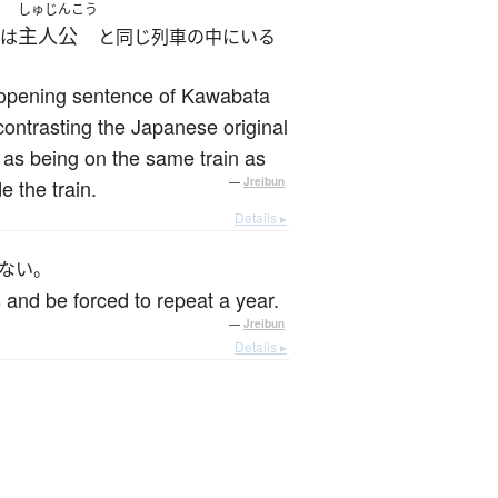
しゅじんこう
主人公
者は
と同じ列車の中にいる
he opening sentence of Kawabata
ontrasting the Japanese original
ed as being on the same train as
e the train.
—
Jreibun
Details ▸
ない。
s and be forced to repeat a year.
—
Jreibun
Details ▸