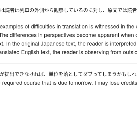
では読者は列車の外側から観察しているのに対し、原文では読
examples of difficulties in translation is witnessed in t
The differences in perspectives become apparent when c
ext. In the original Japanese text, the reader is interpret
anslated English text, the reader is observing from outsid
が提出できなければ、単位を落としてダブってしまうかもしれ
the required course that is due tomorrow, I may lose credit