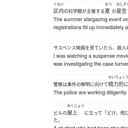
くない
なつ
ほしぞ
区内
夏
星空
の科学館が主催する
の
The summer stargazing event org
registrations fill up immediately 
サスペンス映画を見ていたら、殺人
I was watching a suspense movie 
was investigating the case turne
せいりょく
精力的
警察は事件の解明に向けて
The police are working diligently
おくじょう
屋上
ビルの
に立って「どけ、飛
た。
A student who had been shouting 