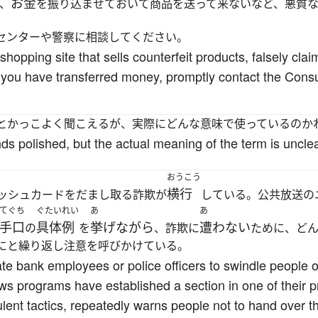
お金
、
を振り込ませておいて商品を送って来ないなど、悪質
センターや警察に相談してください。
 shopping site that sells counterfeit products, falsely clai
 you have transferred money, promptly contact the Consu
とかっこよく聞こえるが、実際にどんな意味で使っているのか
ds polished, but the actual meaning of the term is unclea
おうこう
横行
ッシュカードをだまし取る詐欺が
している。公共放送の
てぐち
ぐたいれい
あ
あ
手口
具体例
挙げながら
遭わない
の
を
、詐欺に
ために、ど
にと繰り返し注意を呼びかけている。
e bank employees or police officers to swindle people ou
ws programs have established a section in one of their
ulent tactics, repeatedly warns people not to hand over t