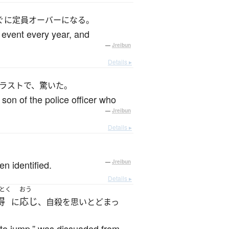
ぐに定員オーバーになる。
event every year, and
—
Jreibun
Details ▸
ラストで、驚いた。
on of the police officer who
—
Jreibun
Details ▸
en identified.
—
Jreibun
Details ▸
とく
おう
得
応じ
に
、自殺を思いとどまっ
g to jump,” was dissuaded from