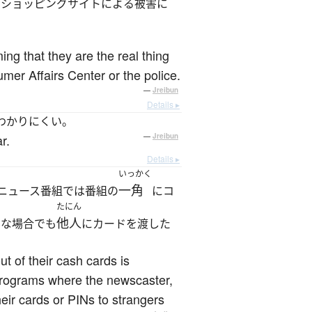
なショッピングサイトによる被害に
ming that they are the real thing
mer Affairs Center or the police.
—
Jreibun
Details ▸
わかりにくい。
r.
—
Jreibun
Details ▸
いっかく
一角
ニュース番組では番組の
にコ
たにん
他人
んな場合でも
にカードを渡した
t of their cash cards is
 programs where the newscaster,
heir cards or PINs to strangers