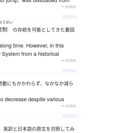
—
Jreibun
Details ▸
のうせい
皇制
の存続を可能としてきた要因
long time. However, in this
r System from a historical
—
Jreibun
Details ▸
活動にもかかわらず、なかなか減ら
to decrease despite various
—
Jreibun
Details ▸
。英訳と日本語の原文を対照してみ