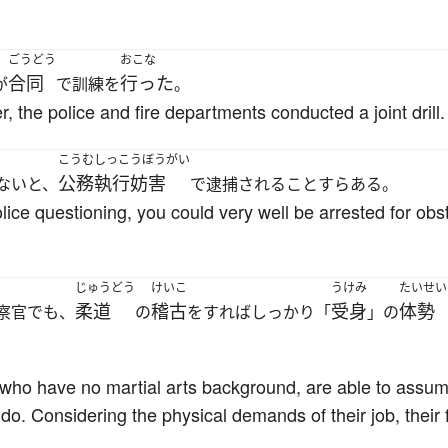
ごうどう
おこな
合同
行った
が
で訓練を
。
r, the police and fire departments conducted a joint drill.
こうむしっこうぼうがい
公務執行妨害
ないと、
で逮捕されることすらある。
lice questioning, you could very well be arrested for obst
じゅうどう
けいこ
うけみ
たいせい
柔道
稽古
受身
体勢
察官でも、
の
をすればしっかり「
」の
。
 who have no martial arts background, are able to assume
judo. Considering the physical demands of their job, their 