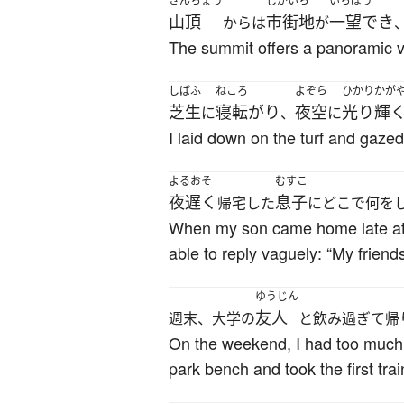
さんちょう
しがいち
いちぼう
山頂
市街地
一望でき
からは
が
The summit offers a panoramic vie
しばふ
ねころ
よぞら
ひかりかが
芝生
寝転がり
夜空
光り輝
に
、
に
I laid down on the turf and gazed 
よるおそ
むすこ
夜遅く
息子
帰宅した
にどこで何を
When my son came home late at 
able to reply vaguely: “My friends
ゆうじん
友人
週末、大学の
と飲み過ぎて帰
On the weekend, I had too much t
park bench and took the first tra