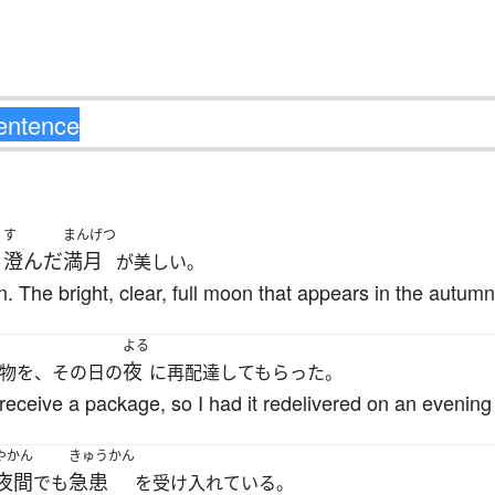
す
まんげつ
く
澄んだ
満月
が美しい。
n. The bright, clear, full moon that appears in the autumn 
よる
夜
物を、その日の
に再配達してもらった。
receive a package, so I had it redelivered on an evening 
やかん
きゅうかん
夜間
急患
でも
を受け入れている。