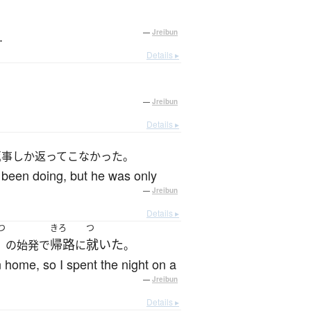
.
—
Jreibun
Details ▸
—
Jreibun
Details ▸
返事しか返ってこなかった。
been doing, but he was only
—
Jreibun
Details ▸
つ
きろ
つ
帰路
就いた
の始発で
に
。
 home, so I spent the night on a
—
Jreibun
Details ▸