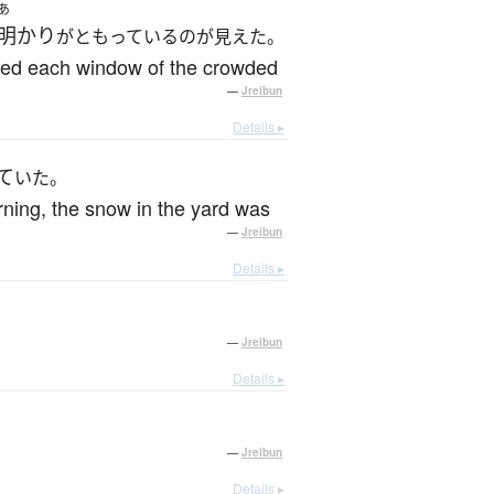
あ
明かり
がともっているのが見えた。
tched each window of the crowded
—
Jreibun
Details ▸
て
いた。
rning, the snow in the yard was
—
Jreibun
Details ▸
—
Jreibun
Details ▸
—
Jreibun
Details ▸