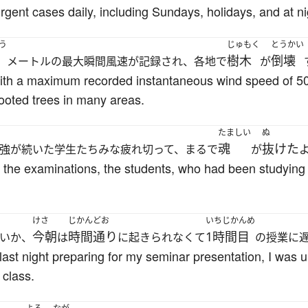
ent cases daily, including Sundays, holidays, and at ni
う
じゅもく
とうかい
樹木
倒壊
メートルの最大瞬間風速が記録され、各地で
が
 with a maximum recorded instantaneous wind speed of 5
ooted trees in many areas.
たましい
ぬ
魂
抜けた
強が続いた学生たちみな疲れ切って、まるで
が
f the examinations, the students, who had been studying
けさ
じかんどお
いちじかんめ
今朝
時間通り
1時間目
いか、
は
に起きられなくて
の授業に
ast night preparing for my seminar presentation, I was u
 class.