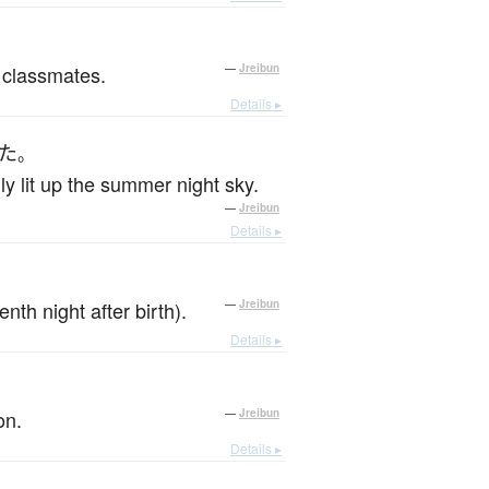
y classmates.
—
Jreibun
Details ▸
た
。
ly lit up the summer night sky.
—
Jreibun
Details ▸
nth night after birth).
—
Jreibun
Details ▸
on.
—
Jreibun
Details ▸