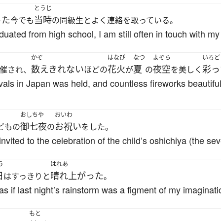
とうじ
った
当時
今でも
の同級生とよく連絡を取っている。
aduated from high school, I am still often in touch with m
かぞ
はなび
なつ
よぞら
いろど
数えきれない
花火
夏
夜空
彩っ
催され、
ほどの
が
の
を美しく
ivals in Japan was held, and countless fireworks beautiful
おしちや
おいわ
御七夜
お祝い
どもの
の
をした。
vited to the celebration of the child’s oshichiya (the seve
う
はれあ
日
晴れ上がった
はすっきりと
。
as if last night’s rainstorm was a figment of my imaginati
もと