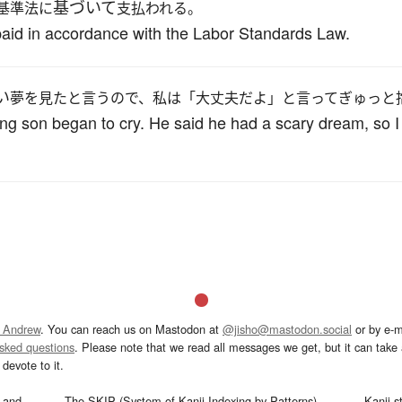
基づいて
基準法に
支払われる。
 paid in accordance with the Labor Standards Law.
い
夢を見たと言うので、私は「大丈夫だよ」と言ってぎゅっと
ung son began to cry. He said he had a scary dream, so I
 Andrew
. You can reach us on Mastodon at
@jisho@mastodon.social
or by e-m
asked questions
. Please note that we read all messages we get, but it can take a
devote to it.
and
The SKIP (System of Kanji Indexing by Patterns)
Kanji s