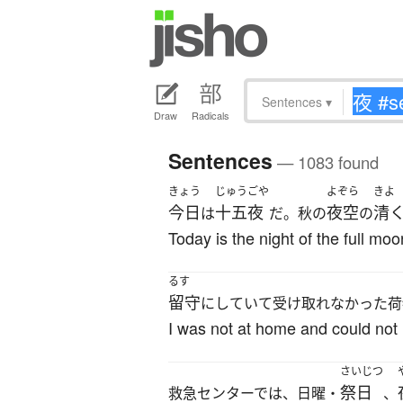
Sentences
▾
Draw
Radicals
Sentences
— 1083 found
きょう
じゅうごや
よぞら
きよ
今日
十五夜
夜空
清
は
だ。秋の
の
Today is the night of the full moo
るす
留守
にしていて受け取れなかった荷
I was not at home and could not 
さいじつ
祭日
救急センターでは、日曜・
、