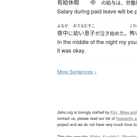
有給休暇
中
の給与は、労働
Salary during paid leave will be
よなか
おさな
むすこ
こわ
夜中
幼い
息子
怖
に
が泣き始めた。
In the middle of the night my yo
it was okay.
More
S
entences >
Jisho.org is lovingly crafted by
Kim, Miwa and
contact us, please read our list of
frequently 
project and we do not have very much time to 
This site uses the
JMdict
,
Kanjidic2
,
JMnedict