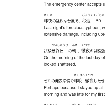
The emergency center accepts urg
さくや
びょうそく
ごじゅ
昨夜
秒速
50
の猛烈な台風で、
Last night’s ferocious typhoon,
extensive damage, including upr
さいしゅうび
あさ
てつや
最終日
朝
徹夜
試験
の
、
の試験勉
On the morning of the last day o
looked shattered.
さくばん
てつや
昨晩
徹夜
ゼミの発表準備で
したせ
Perhaps because I stayed up all l
morning and was late for my first