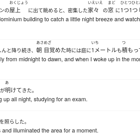
おくじょう
いえいえ
まど
ひとつひと
屋上
家々
窓
1つ1つ
ンの
に出て眺めると、密集した
の
に
ndominium building to catch a little night breeze and wa
あさ
めざ
いち
つ
朝
目覚めた
1メートル
積もっ
しんと降り続き、
時には庭に
も
ily from midnight to dawn, and when I woke up in the mo
あ
明けて
が
きた。
 up all night, studying for an exam.
を照らした。
s and illuminated the area for a moment.