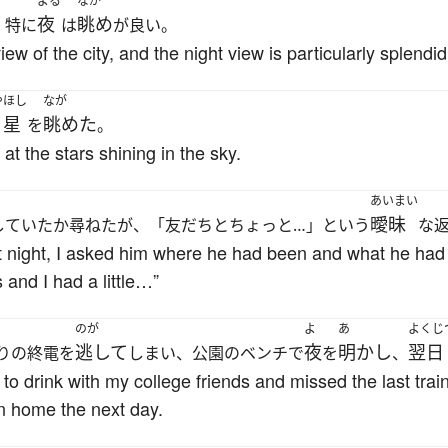
よる
なが
夜
眺め
、特に
は
が良い。
w of the city, and the night view is particularly splendid
や
ほし
なが
く
星
眺めた
を
。
at the stars shining in the sky.
あいまい
曖昧
していたか尋ねたが、「友だちとちょっと…」という
な
night, I asked him where he had been and what he had 
 and I had a little…”
のが
よ
あ
よくじ
逃して
夜
明かし
翌日
りの終電を
しまい、公園のベンチで
を
、
o drink with my college friends and missed the last train
in home the next day.