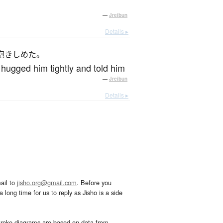
—
Jreibun
Details ▸
抱きしめた。
 hugged him tightly and told him
—
Jreibun
Details ▸
ail to
jisho.org@gmail.com
. Before you
 long time for us to reply as Jisho is a side
troke diagrams are based on data from