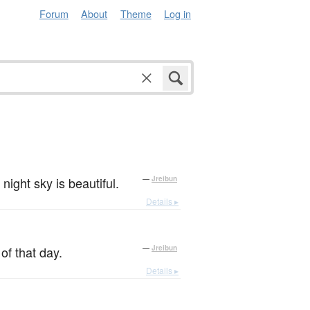
Forum
About
Theme
Log in
night sky is beautiful.
—
Jreibun
Details ▸
of that day.
—
Jreibun
Details ▸