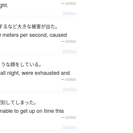
ght.
—
Jreibun
Details ▸
するなど大きな被害が出た。
0 meters per second, caused
—
Jreibun
Details ▸
ような顔をしている。
 all night, were exhausted and
—
Jreibun
Details ▸
遅刻してしまった。
nable to get up on time this
—
Jreibun
Details ▸