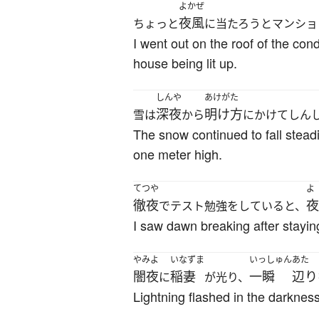
よかぜ
夜風
ちょっと
に当たろうとマンショ
I went out on the roof of the co
house being lit up.
しんや
あけがた
深夜
明け方
雪は
から
にかけてしん
The snow continued to fall stead
one meter high.
てつや
よ
徹夜
夜
でテスト勉強をしていると、
I saw dawn breaking after staying
やみよ
いなずま
いっしゅん
あた
闇夜
稲妻
一瞬
辺り
に
が光り、
Lightning flashed in the darknes