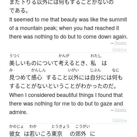
また
下りる
以外
には
何も
する
こと
が
ない
の
である
。
It seemed to me that beauty was like the summit
of a mountain peak; when you had reached it
there was nothing to do but to come down again.
—
Tatoeba
Details ▸
うつく
かんが
わたし
美しい
もの
について
考える
とき
私
は
、
み
かんしん
いがい
じぶん
なに
見つめて
感心
する
こと
以外
には
自分
には
何も
する
こと
が
ない
と
いう
こと
が
わかった
のだ
。
When I considered beautiful things I found that
there was nothing for me to do but to gaze and
admire.
—
Tatoeba
Details ▸
かのじょ
わか
とうきょう
こうがい
彼女
は
若いころ
東京
の
郊外
に