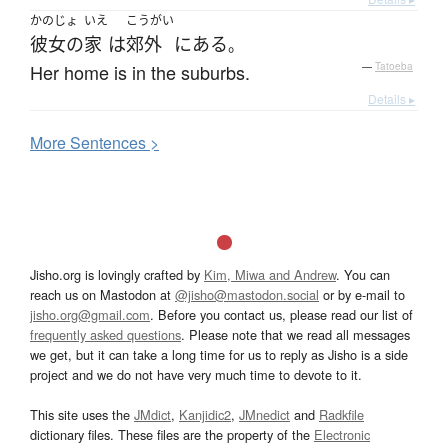
かのじょ
いえ
こうがい
彼女の
家
は
郊外
に
ある
。
Her home is in the suburbs.
—
Tatoeba
Details ▸
More
S
entences >
Jisho.org is lovingly crafted by
Kim, Miwa and Andrew
. You can
reach us on Mastodon at
@jisho@mastodon.social
or by e-mail to
jisho.org@gmail.com
. Before you contact us, please read our list of
frequently asked questions
. Please note that we read all messages
we get, but it can take a long time for us to reply as Jisho is a side
project and we do not have very much time to devote to it.
This site uses the
JMdict
,
Kanjidic2
,
JMnedict
and
Radkfile
dictionary files. These files are the property of the
Electronic