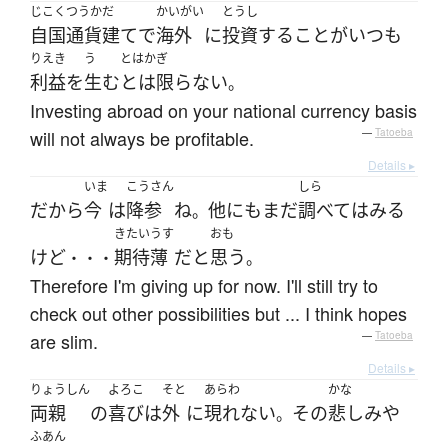
じこくつうかだ
かいがい
とうし
自国通貨建て
で
海外
に
投資
する
こと
が
いつも
りえき
う
とはかぎ
利益
を
生む
とは限らない
。
Investing abroad on your national currency basis
will not always be profitable.
—
Tatoeba
Details ▸
いま
こうさん
しら
だから
今
は
降参
ね
他に
も
まだ
調べて
は
みる
。
きたいうす
おも
けど
期待薄
だ
と
思う
・・・
。
Therefore I'm giving up for now. I'll still try to
check out other possibilities but ... I think hopes
are slim.
—
Tatoeba
Details ▸
りょうしん
よろこ
そと
あらわ
かな
両親
の
喜び
は
外
に
現れない
その
悲しみ
や
。
ふあん