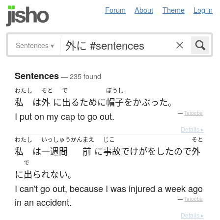
Forum
About
Theme
Log in
Sentences
▾
Sentences
— 235 found
わたし
そと
で
ぼうし
私
は
外
に
出る
ために
帽子
を
かぶった
。
I put on my cap to go out.
—
Tatoeba
Details ▸
わたし
いっしゅうかん
まえ
じこ
そと
私
は
一週間
前
に
事故
で
けが
を
した
ので
外
で
に
出られない
。
I can't go out, because I was injured a week ago
in an accident.
—
Tatoeba
Details ▸