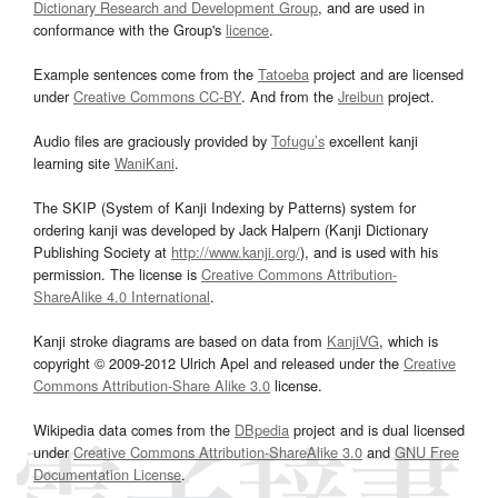
Dictionary Research and Development Group
, and are used in
conformance with the Group's
licence
.
Example sentences come from the
Tatoeba
project and are licensed
under
Creative Commons CC-BY
. And from the
Jreibun
project.
Audio files are graciously provided by
Tofugu’s
excellent kanji
learning site
WaniKani
.
The SKIP (System of Kanji Indexing by Patterns) system for
ordering kanji was developed by Jack Halpern (Kanji Dictionary
Publishing Society at
http://www.kanji.org/
), and is used with his
permission. The license is
Creative Commons Attribution-
ShareAlike 4.0 International
.
Kanji stroke diagrams are based on data from
KanjiVG
, which is
copyright © 2009-2012 Ulrich Apel and released under the
Creative
Commons Attribution-Share Alike 3.0
license.
Wikipedia data comes from the
DBpedia
project and is dual licensed
under
Creative Commons Attribution-ShareAlike 3.0
and
GNU Free
Documentation License
.