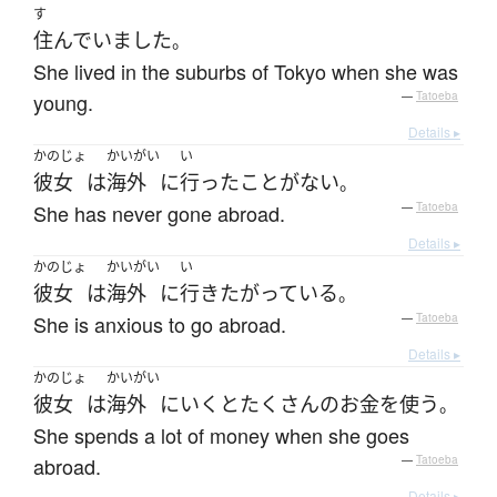
す
住んでいました
。
She lived in the suburbs of Tokyo when she was
young.
—
Tatoeba
Details ▸
かのじょ
かいがい
い
彼女
は
海外
に
行った
ことがない
。
She has never gone abroad.
—
Tatoeba
Details ▸
かのじょ
かいがい
い
彼女
は
海外
に
行き
たがっている
。
She is anxious to go abroad.
—
Tatoeba
Details ▸
かのじょ
かいがい
彼女
は
海外
に
いく
と
たくさん
の
お
金を使う
。
She spends a lot of money when she goes
abroad.
—
Tatoeba
Details ▸