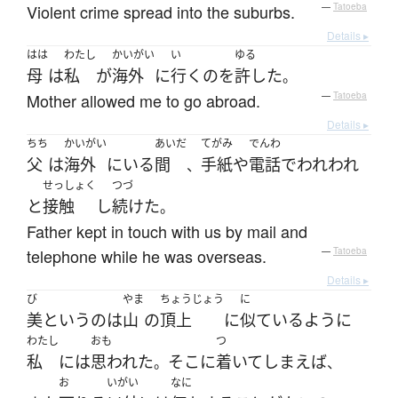
Violent crime spread into the suburbs.
—
Tatoeba
Details ▸
はは
わたし
かいがい
い
ゆる
母
は
私
が
海外
に
行く
の
を
許した
。
Mother allowed me to go abroad.
—
Tatoeba
Details ▸
ちち
かいがい
あいだ
てがみ
でんわ
父
は
海外
に
いる
間
手紙
や
電話
で
われわれ
、
せっしょく
つづ
と
接触
し
続けた
。
Father kept in touch with us by mail and
telephone while he was overseas.
—
Tatoeba
Details ▸
び
やま
ちょうじょう
に
美
というのは
山
の
頂上
に
似ている
よう
に
わたし
おも
つ
私
には
思われた
そこ
に
着いて
しまえば
。
、
お
いがい
なに