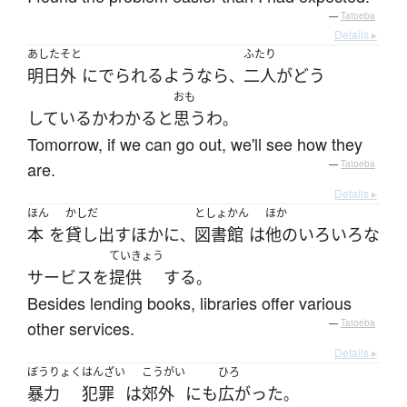
—
Tatoeba
Details ▸
あした
そと
ふたり
明日
外
に
でられる
よう
なら
二人
が
どう
、
おも
している
か
わかる
と
思う
わ
。
Tomorrow, if we can go out, we'll see how they
are.
—
Tatoeba
Details ▸
ほん
かしだ
としょかん
ほか
本
を
貸し出す
ほか
に
図書館
は
他の
いろいろな
、
ていきょう
サービス
を
提供
する
。
Besides lending books, libraries offer various
other services.
—
Tatoeba
Details ▸
ぼうりょく
はんざい
こうがい
ひろ
暴力
犯罪
は
郊外
にも
広がった
。