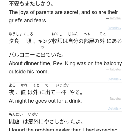
不安
も
また
しかり
。
The joys of parents are secret, and so are their
grief's and fears.
—
Tatoeba
Details ▸
ゆうしょく
ころ
ぼくし
じぶん
へや
そと
夕食
頃
牧師
は
自分
の
部屋
の
外
に
ある
、キング
で
バルコニー
に
出ていた
。
About dinner time, Rev. King was on the balcony
outside his room.
—
Tatoeba
Details ▸
よる
かれ
そと
で
いっぱい
夜
彼
は
外
に
出て
一杯
やる
、
。
At night he goes out for a drink.
—
Tatoeba
Details ▸
もんだい
いがい
問題
は
意外
に
やさしかった
よ
。
I found the problem easier than I had expected.