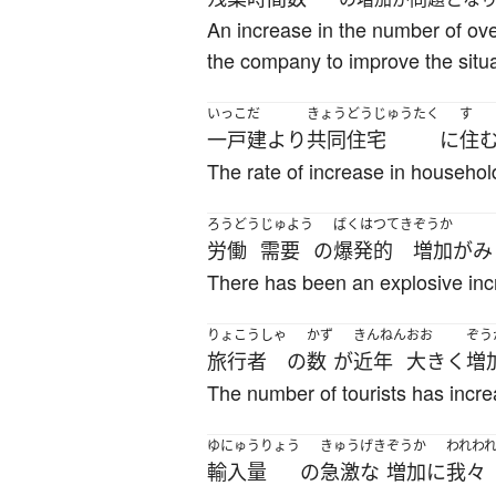
An increase in the number of o
the company to improve the situa
いっこだ
きょうどうじゅうたく
す
一戸建
より
共同住宅
に
住
The rate of increase in househol
ろうどう
じゅよう
ばくはつてき
ぞうか
労働
需要
の
爆発的
増加
が
み
There has been an explosive inc
りょこうしゃ
かず
きんねん
おお
ぞう
旅行者
の
数
が
近年
大きく
増
The number of tourists has incre
ゆにゅうりょう
きゅうげき
ぞうか
われわ
輸入量
の
急激な
増加
に
我々