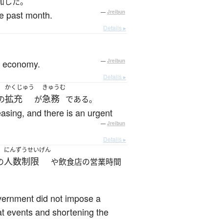
加した。
he past month.
—
Jreibun
Details ▸
he economy.
—
Jreibun
Details ▸
かくじゅう
きゅうむ
拡充
急務
の
が
である。
easing, and there is an urgent
—
Jreibun
Details ▸
にんずうせいげん
人数制限
の
や飲食店の営業時間
vernment did not impose a
t events and shortening the