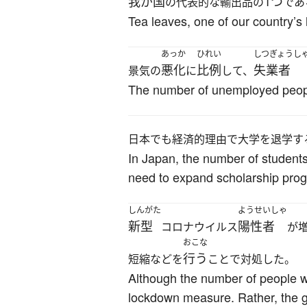
我が国
1つ
の代表的な輸出品の
であ
Tea leaves, one of our country’s
あっか
ひれい
しつぎょうし
悪化
比例
失業者
景気の
に
して、
The number of unemployed people 
日本でも経済的理由で大学を退学す
In Japan, the number of students 
need to expand scholarship progr
しんがた
ようせいしゃ
新型
陽性者
コロナウイルス
が
おこな
行う
短縮などを
ことで対処した。
Although the number of people w
lockdown measure. Rather, the g