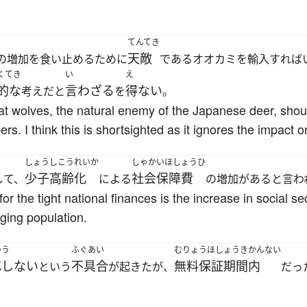
てんてき
天敵
の増加を食い止めるために
であるオオカミを輸入すれば
くてき
い
え
的な
言わざる
得ない
考えだと
を
。
 wolves, the natural enemy of the Japanese deer, shoul
s. I think this is shortsighted as it ignores the impact 
しょうしこうれいか
しゃかいほしょうひ
少子高齢化
社会保障費
して、
による
の増加があると言わ
 for the tight national finances is the increase in social 
aging population.
のう
ふぐあい
むりょうほしょうきかんない
応しない
不具合
無料保証期間内
という
が起きたが、
だっ