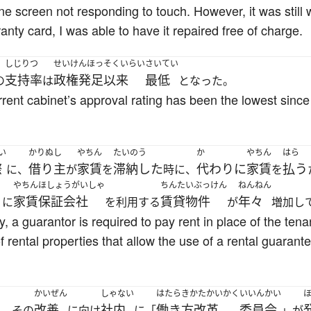
e screen not responding to touch. However, it was still w
nty card, I was able to have it repaired free of charge.
しじりつ
せいけんほっそくいらい
さいてい
支持率
政権発足以来
最低
の
は
となった。
rrent cabinet’s approval rating has been the lowest since
い
かりぬし
やちん
たいのう
か
やちん
はら
際
借り主
家賃
滞納した
代わりに
家賃
払う
に、
が
を
時に、
を
やちんほしょうがいしゃ
ちんたいぶっけん
ねんねん
家賃保証会社
賃貸物件
年々
りに
を利用する
が
増加し
 a guarantor is required to pay rent in place of the tenan
 rental properties that allow the use of a rental guaran
かいぜん
しゃない
はたらきかたかいかく
いいんかい
改善
社内
働き方改革
委員会
り、その
に向け
に「
」が