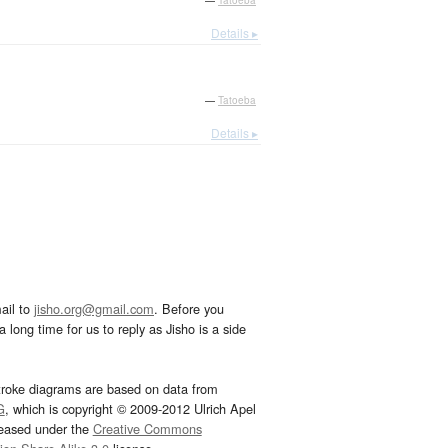
—
Tatoeba
Details ▸
—
Tatoeba
Details ▸
ail to
jisho.org@gmail.com
. Before you
 long time for us to reply as Jisho is a side
troke diagrams are based on data from
G
, which is copyright © 2009-2012 Ulrich Apel
leased under the
Creative Commons