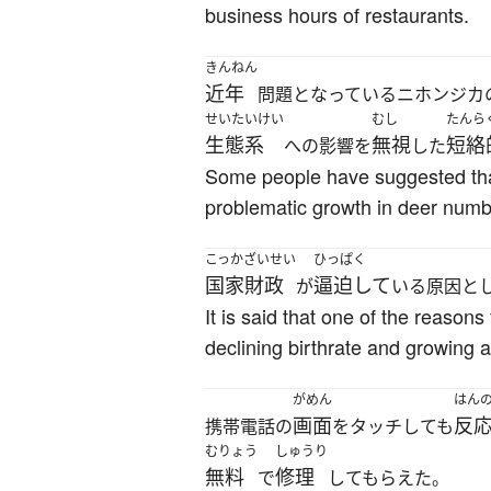
business hours of restaurants.
きんねん
近年
問題となっているニホンジカ
せいたいけい
むし
たんら
生態系
無視
短絡
への影響を
した
Some people have suggested that
problematic growth in deer number
こっかざいせい
ひっぱく
国家財政
逼迫して
が
いる原因と
It is said that one of the reasons
declining birthrate and growing 
がめん
はん
画面
反
携帯電話の
をタッチしても
むりょう
しゅうり
無料
修理
で
してもらえた。