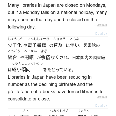
Many libraries in Japan are closed on Mondays,
but if a Monday falls on a national holiday, many
may open on that day and be closed on the
following day.
—
Jreibun
Details ▸
しょうしか
でんししょせき
ふきゅう
ともな
少子化
電子書籍
普及
伴い
や
の
に
、図書館の
とうごう
へいかん
よぎ
統合
閉館
余儀なく
や
が
され、日本国内の図書館
しゅくしょうけいこう
縮小傾向
は
をたどっている。
Libraries in Japan have been reducing in
number as the declining birthrate and the
proliferation of e-books have forced libraries to
consolidate or close.
—
Jreibun
Details ▸
こぶん
つれづれぐさ
じょだん