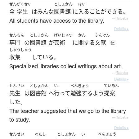
ぜん
がくせい
としょかん
はい
全
学生
は
みんな
図書館
に
入る
ことができる
。
All students have access to the library.
—
Tatoeba
Details ▸
せんもん
としょかん
げいじゅつ
かん
ぶんけん
専門
の
図書館
が
芸術
に
関する
文献
を
しゅうしゅう
収集
している
。
Specialized libraries collect writings about art.
—
Tatoeba
Details ▸
せんせい
としょかん
い
べんきょう
ていあん
先生
は
図書館
へ
行って
勉強する
よう
提案
した
。
The teacher suggested that we go to the library
to study.
—
Tatoeba
Details ▸
せんせい
わたし
としょかん
い
べんきょう