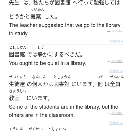
先生
は
私たち
が
図書館
へ
行って
勉強して
は
、
ていあん
どう
か
と
提案
した
。
The teacher suggested that we go to the library
to study.
—
Tatoeba
Details ▸
としょかん
しず
図書館
で
は
静か
に
するべき
だ
。
You ought to be quiet in a library.
—
Tatoeba
Details ▸
せいと
たち
なんにん
としょかん
ほか
ぜんいん
生徒
達
の
何人か
は
図書館
に
います
他
は
全員
。
きょうしつ
教室
に
います
。
Some of the students are in the library, but the
others are in the classroom.
—
Tatoeba
Details ▸
すうにん
がくせい
としょかん