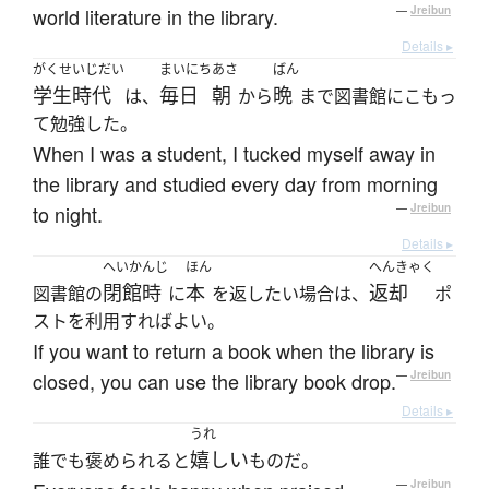
world literature in the library.
—
Jreibun
Details ▸
がくせいじだい
まいにち
あさ
ばん
学生時代
毎日
朝
晩
は、
から
まで図書館にこもっ
て勉強した。
When I was a student, I tucked myself away in
the library and studied every day from morning
to night.
—
Jreibun
Details ▸
へいかんじ
ほん
へんきゃく
閉館時
本
返却
図書館の
に
を返したい場合は、
ポ
ストを利用すればよい。
If you want to return a book when the library is
closed, you can use the library book drop.
—
Jreibun
Details ▸
うれ
嬉しい
誰でも褒められると
ものだ。
—
Jreibun