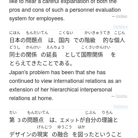
like to hear a careful explanation of both the
pros and cons of such a personnel evaluation
system for employees.
—
Jreibun
Details ▸
にほん
もんだいてん
こくない
かいきゅう
てき
こじん
日本
の
問題点
は
国内
で
の
階級
的な
個人
、
どうし
かんけい
えんちょう
こくさいかんけい
同士
の
関係
の
延長
として
国際関係
を
とらえて
きた
こと
である
。
Japan's problem has been that she has
continued to view international relations as an
extension of her hierarchical interpersonal
relations at home.
—
Tatoeba
Details ▸
だい
もんだいてん
じぶん
りろん
第
の
問題点
は
が
自分
の
理論
と
３
、エメット
げんじつ
ゆうごう
はか
デザイン
の
現実
の
融合
を
図った
と
いう
こと