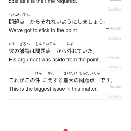
cost as it is the time required.
Details ▸
もんだいてん
問題点
から
それない
ようにしましょう
。
We've got to stick to the point.
—
Tatoeba
Details ▸
かれ
ぎろん
もんだいてん
はず
彼の
議論
は
問題点
から
外れていた
。
His argument was aside from the point.
—
Tatoeba
Details ▸
けん
かん
さいだい
もんだいてん
これ
が
この
件
に
関する
最大の
問題点
です
。
This is the biggest issue in this matter.
—
Tatoeba
Details ▸