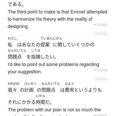
である
。
The third point to make is that Emmet attempted
to harmonize his theory with the reality of
designing.
—
Tatoeba
Details ▸
わたし
ていあん
にかん
私
は
あなた
の
提案
に関して
いくつかの
もんだいてん
してき
問題点
を
指摘
したい
。
I'd like to point out some problems regarding
your suggestion.
—
Tatoeba
Details ▸
われわれ
けいかく
もんだいてん
ひよう
我々
の
計画
の
問題点
は
費用
というより
も
じかん
それ
に
かかる
時間
だ
。
The problem with our plan is not so much the
—
Tatoeba