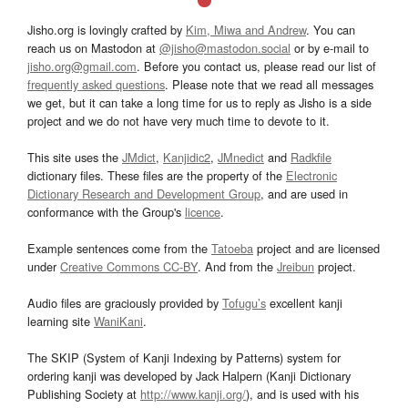
Jisho.org is lovingly crafted by
Kim, Miwa and Andrew
. You can
reach us on Mastodon at
@jisho@mastodon.social
or by e-mail to
jisho.org@gmail.com
. Before you contact us, please read our list of
frequently asked questions
. Please note that we read all messages
we get, but it can take a long time for us to reply as Jisho is a side
project and we do not have very much time to devote to it.
This site uses the
JMdict
,
Kanjidic2
,
JMnedict
and
Radkfile
dictionary files. These files are the property of the
Electronic
Dictionary Research and Development Group
, and are used in
conformance with the Group's
licence
.
Example sentences come from the
Tatoeba
project and are licensed
under
Creative Commons CC-BY
. And from the
Jreibun
project.
Audio files are graciously provided by
Tofugu’s
excellent kanji
learning site
WaniKani
.
The SKIP (System of Kanji Indexing by Patterns) system for
ordering kanji was developed by Jack Halpern (Kanji Dictionary
Publishing Society at
http://www.kanji.org/
), and is used with his