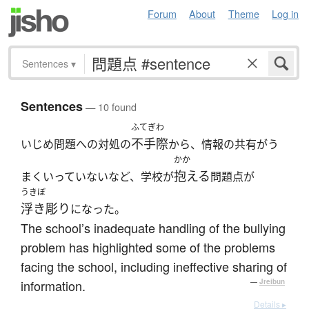
Forum
About
Theme
Log in
Sentences
▾
Sentences
— 10 found
ふてぎわ
不手際
いじめ問題への対処の
から、情報の共有がう
かか
抱える
まくいっていないなど、学校が
問題点が
うきぼ
浮き彫り
になった。
The school’s inadequate handling of the bullying
problem has highlighted some of the problems
facing the school, including ineffective sharing of
information.
—
Jreibun
Details ▸