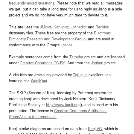
frequently asked questions
. Please note that we read all messages
we get, but it can take a long time for us to reply as Jisho is a side
project and we do not have very much time to devote to it.
This site uses the
JMdict
,
Kanjidic2
,
JMnedict
and
Radkfile
dictionary files. These files are the property of the
Electronic
Dictionary Research and Development Group
, and are used in
conformance with the Group's
licence
.
Example sentences come from the
Tatoeba
project and are licensed
under
Creative Commons CC-BY
. And from the
Jreibun
project.
Audio files are graciously provided by
Tofugu’s
excellent kanji
learning site
WaniKani
.
The SKIP (System of Kanji Indexing by Patterns) system for
ordering kanji was developed by Jack Halpern (Kanji Dictionary
Publishing Society at
http://www.kanji.org/
), and is used with his
permission. The license is
Creative Commons Attribution-
ShareAlike 4.0 International
.
Kanji stroke diagrams are based on data from
KanjiVG
, which is