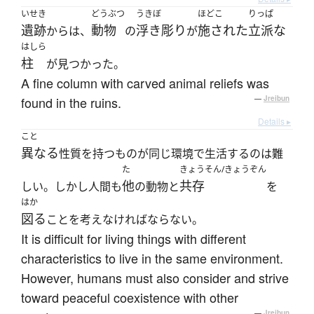
いせき
どうぶつ
うきぼ
ほどこ
りっぱ
遺跡
動物
浮き彫り
施された
立派な
からは、
の
が
はしら
柱
が見つかった。
A fine column with carved animal reliefs was
found in the ruins.
—
Jreibun
Details ▸
こと
異なる
性質を持つものが同じ環境で生活するのは難
た
きょうそん/きょうぞん
他
共存
しい。しかし人間も
の動物と
を
はか
図る
ことを考えなければならない。
It is difficult for living things with different
characteristics to live in the same environment.
However, humans must also consider and strive
toward peaceful coexistence with other
—
Jreibun