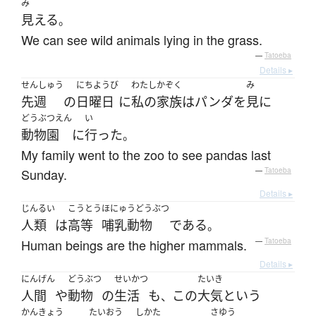
み
見える
。
We can see wild animals lying in the grass.
—
Tatoeba
Details ▸
せんしゅう
にちようび
わたし
かぞく
み
先週
の
日曜日
に
私の
家族
は
パンダ
を
見
に
どうぶつえん
い
動物園
に
行った
。
My family went to the zoo to see pandas last
Sunday.
—
Tatoeba
Details ▸
じんるい
こうとう
ほにゅうどうぶつ
人類
は
高等
哺乳動物
である
。
Human beings are the higher mammals.
—
Tatoeba
Details ▸
にんげん
どうぶつ
せいかつ
たいき
人間
や
動物
の
生活
も
この
大気
という
、
かんきょう
たいおう
しかた
さゆう