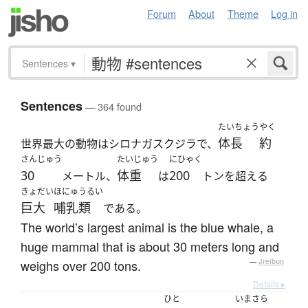
Forum
About
Theme
Log in
Sentences
▾
Sentences
— 364 found
たいちょう
やく
体長
約
世界最大の動物はシロナガスクジラで、
さんじゅう
たいじゅう
にひゃく
30
体重
200
メートル、
は
トンを超える
きょだい
ほにゅうるい
巨大
哺乳類
である。
The world’s largest animal is the blue whale, a
huge mammal that is about 30 meters long and
weighs over 200 tons.
—
Jreibun
Details ▸
ひと
いまさら