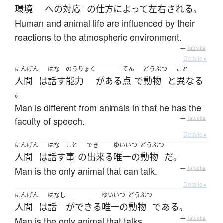
環境
へ
の
対応
の
仕方
によって
左右
される
。
Human and animal life are influenced by their
reactions to the atmospheric environment.
—
Tatoeba
Details ▸
にんげん
はな
のうりょく
てん
どうぶつ
こと
人間
は
話す
能力
が
ある
点
で
動物
と
異なる
。
Man is different from animals in that he has the
faculty of speech.
—
Tatoeba
Details ▸
にんげん
はな
こと
でき
ゆいいつ
どうぶつ
人間
は
話す
事
の
出来る
唯一の
動物
だ
。
Man is the only animal that can talk.
—
Tatoeba
Details ▸
にんげん
はなし
ゆいいつ
どうぶつ
人間
は
話
が
できる
唯一の
動物
である
。
Man is the only animal that talks.
—
Tatoeba