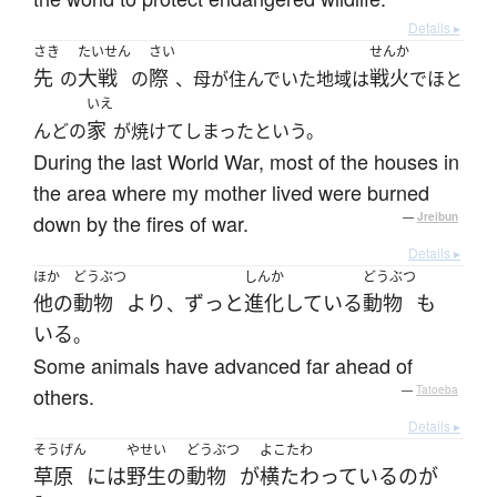
Details ▸
さき
たいせん
さい
せんか
先
大戦
際
戦火
の
の
、母が住んでいた地域は
でほと
いえ
家
んどの
が焼けてしまったという。
During the last World War, most of the houses in
the area where my mother lived were burned
down by the fires of war.
—
Jreibun
Details ▸
ほか
どうぶつ
しんか
どうぶつ
他の
動物
より
ずっと
進化
している
動物
も
、
いる
。
Some animals have advanced far ahead of
others.
—
Tatoeba
Details ▸
そうげん
やせい
どうぶつ
よこたわ
草原
には
野生の
動物
が
横たわっている
の
が