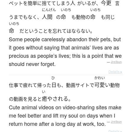
人
今更
ペットを簡単に捨ててしまう
がいるが、
言
にんげん
いのち
いのち
人間
命
命
うまでもなく、
の
も動物の
も同じ
いのち
命
だということを忘れてはならない。
Some people carelessly abandon their pets, but
it goes without saying that animals’ lives are as
precious as people’s lives; this is a point that we
should never forget.
—
Jreibun
Details ▸
ひ
かわい
日
可愛い
仕事で疲れて帰った
も、動画サイトで
動物
い
癒やされる
の動画を見ると
。
Cute animal videos on video-sharing sites make
me feel better and lift my soul on days when I
return home after a long day at work, too.
—
Jreibun
Details ▸