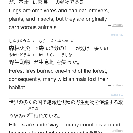
本来
肉食
が、
は
の動物である。
Dogs are omnivores and can eat leftovers,
plants, and insects, but they are originally
carnivorous animals.
—
Jreibun
Details ▸
しんりんかさい
もり
さんぶんのいち
森林火災
森
3分の1
で
の
が焼け、多くの
やせいどうぶつ
せいそくち
うしな
野生動物
生息地
失った
が
を
。
Forest fires burned one-third of the forest;
consequently, many wild animals lost their
habitat.
—
Jreibun
Details ▸
世界の多くの国で絶滅危惧種の野生動物を保護する取
おこな
行われて
り組みが
いる。
Efforts are underway in many countries around
the world to protect endangered wildlife.
—
Jreibun