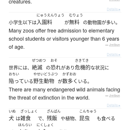
creatures.
Details ▸
にゅうえんりょう
むりょう
入園料
無料
小学生以下は
が
の動物園が多い。
Many zoos offer free admission to elementary
school students or visitors younger than 6 years
of age.
—
Jreibun
Details ▸
ぜつめつ
おそ
ききてき
絶滅
恐れ
危機的
世界には、
の
があり
な状況に
おちい
やせいどうぶつ
かずおお
陥って
野生動物
数多く
いる
が
いる。
There are many endangered wild animals facing
the threat of extinction in the world.
—
Jreibun
Details ▸
いぬ
ざっしょく
ざんぱん
こんちゅう
犬
雑食
残飯
昆虫
は
で、
や植物、
も食べる
ほんらい
にくしょく