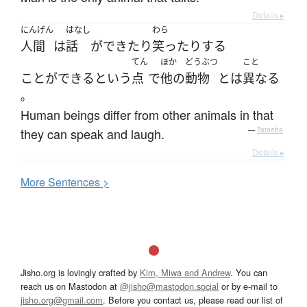
Details ▸
にんげん
はなし
わら
人間
は
話
が
できたり
笑ったり
する
てん
ほか
どうぶつ
こと
ことができる
と
いう
点
で
他の
動物
とは
異なる
。
Human beings differ from other animals in that
they can speak and laugh.
—
Tatoeba
Details ▸
More
S
entences >
Jisho.org is lovingly crafted by
Kim, Miwa and Andrew
. You can
reach us on Mastodon at
@jisho@mastodon.social
or by e-mail to
jisho.org@gmail.com
. Before you contact us, please read our list of