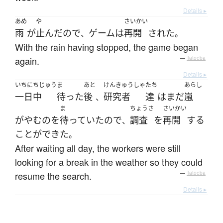
Details ▸
あめ
や
さいかい
雨
が
止んだ
ので
ゲーム
は
再開
された
、
。
With the rain having stopped, the game began
again.
—
Tatoeba
Details ▸
いちにちじゅう
ま
あと
けんきゅうしゃ
たち
あらし
一日中
待った
後
研究者
達
は
まだ
嵐
、
ま
ちょうさ
さいかい
が
やむ
の
を
待っていた
ので
調査
を
再開
する
、
ことができた
。
After waiting all day, the workers were still
looking for a break in the weather so they could
resume the search.
—
Tatoeba
Details ▸