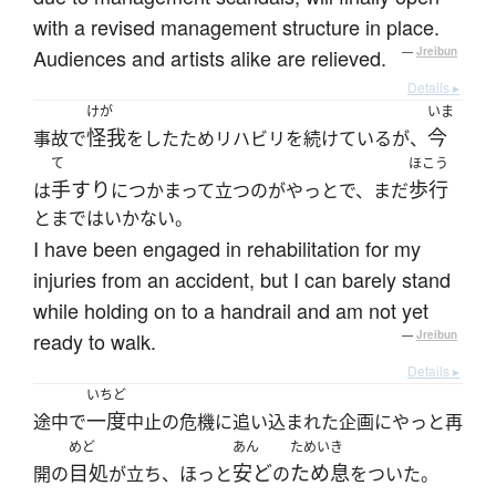
with a revised management structure in place.
Audiences and artists alike are relieved.
—
Jreibun
Details ▸
けが
いま
怪我
今
事故で
をしたためリハビリを続けているが、
て
ほこう
手すり
歩行
は
につかまって立つのがやっとで、まだ
とまではいかない。
I have been engaged in rehabilitation for my
injuries from an accident, but I can barely stand
while holding on to a handrail and am not yet
ready to walk.
—
Jreibun
Details ▸
いちど
一度
途中で
中止の危機に追い込まれた企画にやっと再
めど
あん
ためいき
目処
安ど
ため息
開の
が立ち、ほっと
の
をついた。