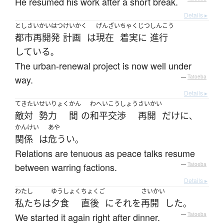
He resumed his work after a short break.
Details ▸
としさいかいはつ
けいかく
げんざい
ちゃくじつ
しんこう
都市再開発
計画
は
現在
着実に
進行
している
。
The urban-renewal project is now well under
way.
—
Tatoeba
Details ▸
てきたい
せいりょく
かん
わへいこうしょう
さいかい
敵対
勢力
間
の
和平交渉
再開
だけに
、
かんけい
あや
関係
は
危うい
。
Relations are tenuous as peace talks resume
between warring factions.
—
Tatoeba
Details ▸
わたし
ゆうしょく
ちょくご
さいかい
私たち
は
夕食
直後
に
それ
を
再開
した
。
We started it again right after dinner.
—
Tatoeba