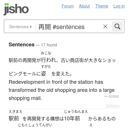
Forum
About
Theme
Log in
Sentences
▾
Sentences
— 17 found
おこな
行われ
駅前の再開発が
、古い商店街が大きなショッ
すがた
姿
ピングモールに
を変えた。
Redevelopment in front of the station has
transformed the old shopping area into a large
shopping mall.
—
Jreibun
Details ▸
えきまえ
じゅうねんまえ
駅前
10年前
を再開発する構想は
からあるもの
じもと
しょうてんがい
え