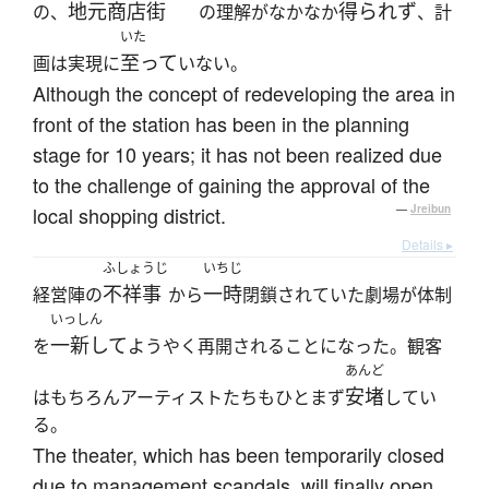
地元
商店街
得られず
の、
の理解がなかなか
、計
いた
至って
画は実現に
いない。
Although the concept of redeveloping the area in
front of the station has been in the planning
stage for 10 years; it has not been realized due
to the challenge of gaining the approval of the
local shopping district.
—
Jreibun
Details ▸
ふしょうじ
いちじ
不祥事
一時
経営陣の
から
閉鎖されていた劇場が体制
いっしん
一新して
を
ようやく再開されることになった。観客
あんど
安堵
はもちろんアーティストたちもひとまず
してい
る。
The theater, which has been temporarily closed
due to management scandals, will finally open