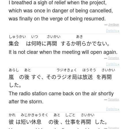
I breathed a sigh of relief when the project,
which was once in danger of being cancelled,
was finally on the verge of being resumed.
—
Jreibun
Details ▸
しゅうかい
いつ
さいかい
あき
集会
は
何時
に
再開
する
か
明らか
でない
。
It is not clear when the meeting will open again.
—
Tatoeba
Details ▸
あらし
あと
ラジオきょく
ほうそう
さいかい
嵐
の
後
すぐ
その
ラジオ局
は
放送
を
再開
、
した
。
The radio station came back on the air shortly
after the storm.
—
Tatoeba
Details ▸
かれ
みじか
きゅうそく
あと
しごと
さいかい
彼
は
短い
休息
の
後
仕事
を
再開
した
、
。
—
Tatoeba