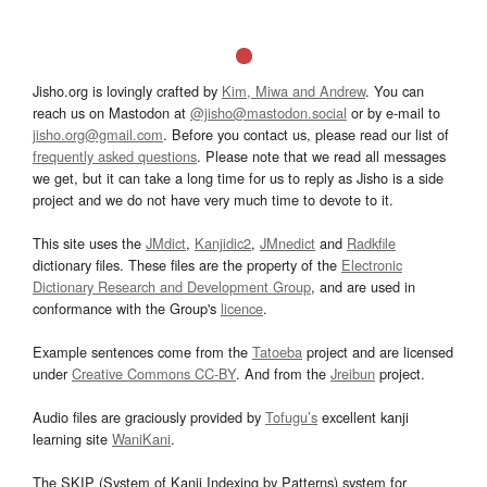
Jisho.org is lovingly crafted by
Kim, Miwa and Andrew
. You can
reach us on Mastodon at
@jisho@mastodon.social
or by e-mail to
jisho.org@gmail.com
. Before you contact us, please read our list of
frequently asked questions
. Please note that we read all messages
we get, but it can take a long time for us to reply as Jisho is a side
project and we do not have very much time to devote to it.
This site uses the
JMdict
,
Kanjidic2
,
JMnedict
and
Radkfile
dictionary files. These files are the property of the
Electronic
Dictionary Research and Development Group
, and are used in
conformance with the Group's
licence
.
Example sentences come from the
Tatoeba
project and are licensed
under
Creative Commons CC-BY
. And from the
Jreibun
project.
Audio files are graciously provided by
Tofugu’s
excellent kanji
learning site
WaniKani
.
The SKIP (System of Kanji Indexing by Patterns) system for