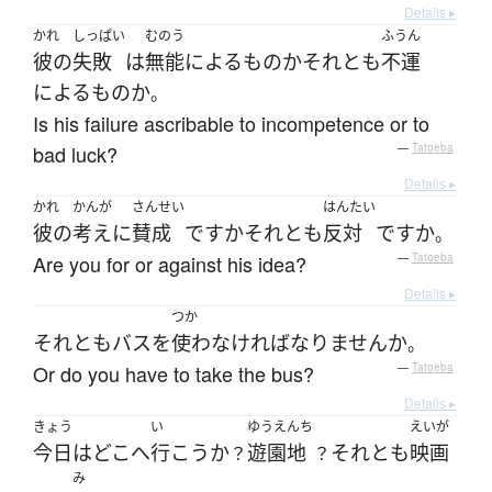
Details ▸
かれ
しっぱい
むのう
ふうん
彼の
失敗
は
無能
による
もの
か
それとも
不運
による
もの
か
。
Is his failure ascribable to incompetence or to
bad luck?
—
Tatoeba
Details ▸
かれ
かんが
さんせい
はんたい
彼の
考え
に
賛成
ですか
それとも
反対
ですか
。
Are you for or against his idea?
—
Tatoeba
Details ▸
つか
それとも
バス
を
使わ
なければなりません
か
。
Or do you have to take the bus?
—
Tatoeba
Details ▸
きょう
い
ゆうえんち
えいが
今日
は
どこ
へ
行こう
か
遊園地
それとも
映画
？
？
み