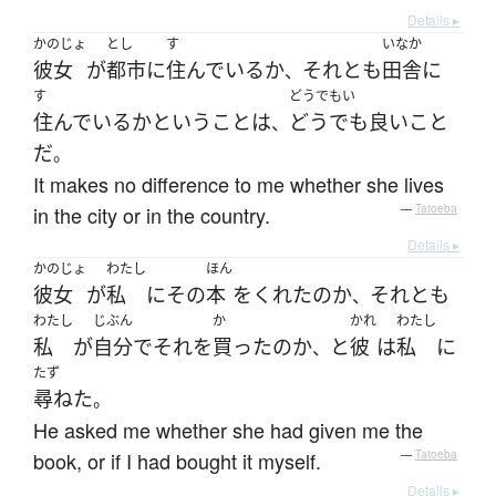
Details ▸
かのじょ
とし
す
いなか
彼女
が
都市
に
住んでいる
か
それとも
田舎
に
、
す
どうでもい
住んでいる
か
と
いう
こと
は
どうでも良い
こと
、
だ
。
It makes no difference to me whether she lives
in the city or in the country.
—
Tatoeba
Details ▸
かのじょ
わたし
ほん
彼女
が
私
に
その
本
を
くれた
の
か
それとも
、
わたし
じぶん
か
かれ
わたし
私
が
自分で
それ
を
買った
の
か
と
彼
は
私
に
、
たず
尋ねた
。
He asked me whether she had given me the
book, or if I had bought it myself.
—
Tatoeba
Details ▸