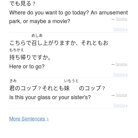
でも
見る
？
Where do you want to go today? An amusement
park, or maybe a movie?
—
Tatoeba
Details ▸
めしあ
こちら
で
召し上がります
か
それとも
お
、
もちかえ
持ち帰り
です
か
。
Here or to go?
—
Tatoeba
Details ▸
きみ
いもうと
君の
コップ
それとも
妹
の
コップ
？
？
Is this your glass or your sister's?
—
Tatoeba
Details ▸
More
S
entences >