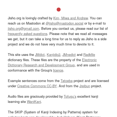
Jisho.org is lovingly crafted by
Kim, Miwa and Andrew
. You can
reach us on Mastodon at
@jisho@mastodon.social
or by e-mail to
jisho.org@gmail.com
. Before you contact us, please read our list of
frequently asked questions
. Please note that we read all messages
we get, but it can take a long time for us to reply as Jisho is a side
project and we do not have very much time to devote to it.
This site uses the
JMdict
,
Kanjidic2
,
JMnedict
and
Radkfile
dictionary files. These files are the property of the
Electronic
Dictionary Research and Development Group
, and are used in
conformance with the Group's
licence
.
Example sentences come from the
Tatoeba
project and are licensed
under
Creative Commons CC-BY
. And from the
Jreibun
project.
Audio files are graciously provided by
Tofugu’s
excellent kanji
learning site
WaniKani
.
The SKIP (System of Kanji Indexing by Patterns) system for