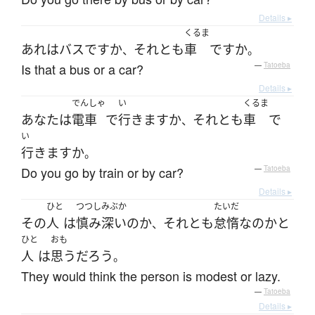
Details ▸
くるま
あれ
は
バス
ですか
それとも
車
ですか
、
。
Is that a bus or a car?
—
Tatoeba
Details ▸
でんしゃ
い
くるま
あなた
は
電車
で
行きます
か
それとも
車
で
、
い
行きます
か
。
Do you go by train or by car?
—
Tatoeba
Details ▸
ひと
つつしみぶか
たいだ
その
人
は
慎み深い
の
か
それとも
怠惰
な
の
か
と
、
ひと
おも
人
は
思う
だろう
。
They would think the person is modest or lazy.
—
Tatoeba
Details ▸