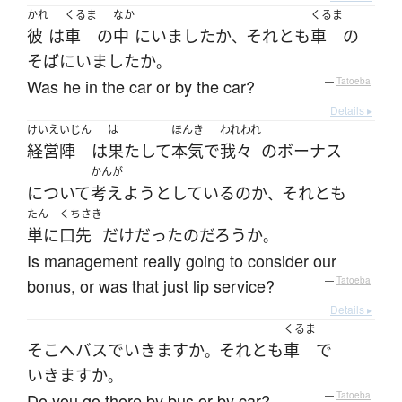
かれ
くるま
なか
くるま
彼
は
車
の
中
に
いました
か
それとも
車
の
、
そば
に
いました
か
。
Was he in the car or by the car?
—
Tatoeba
Details ▸
けいえいじん
は
ほんき
われわれ
経営陣
は
果たして
本気
で
我々
の
ボーナス
かんが
について
考えよう
としている
の
か
それとも
、
たん
くちさき
単に
口先
だけ
だった
の
だろうか
。
Is management really going to consider our
bonus, or was that just lip service?
—
Tatoeba
Details ▸
くるま
そこ
へ
バス
で
いきます
か
それとも
車
で
。
いきます
か
。
Do you go there by bus or by car?
—
Tatoeba