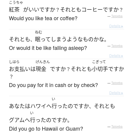
こうちゃ
紅茶
が
いい
です
か
それとも
コーヒー
です
か
？
？
Would you like tea or coffee?
—
Tatoeba
Details ▸
ねむ
それとも
眠って
しまう
ような
もの
かな
、
。
Or would it be like falling asleep?
—
Tatoeba
Details ▸
しはら
げんきん
こぎって
お支払い
は
現金
ですか
それとも
小切手
ですか
？
？
Do you pay for it in cash or by check?
—
Tatoeba
Details ▸
い
あなた
は
ハワイ
へ
行った
のです
か
それとも
、
い
グアム
へ
行った
のです
か
。
Did you go to Hawaii or Guam?
—
Tatoeba