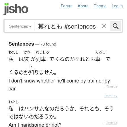
Forum
About
Theme
Log in
Sentences
▾
Sentences
— 78 found
わたし
かれ
れっしゃ
くるま
私
は
彼
が
列車
で
くる
の
か
それとも
車
で
し
くる
の
か
知りません
。
I don't know whether he'll come by train or by
car.
—
Tatoeba
Details ▸
わたし
私
は
ハンサム
な
の
だろうか
それとも
そう
、
、
ではない
の
だろうか
。
Am I handsome or not?
—
Tatoeba