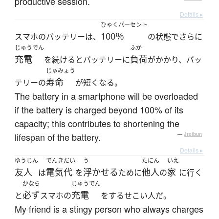
productive session.
Details ▸
ひゃくパーセント
100％
スマホのバッテリーは、
の状態でさらに
じゅうでん
ふか
充電
負荷
を続けるとバッテリーに
がかかり、バッ
じゅみょう
寿命
テリーの
が短くなる。
The battery in a smartphone will be overloaded
if the battery is charged beyond 100% of its
capacity; this contributes to shortening the
lifespan of the battery.
—
Jreibun
Details ▸
ゆうじん
でんきだい
う
たにん
いえ
友人
電気代
浮かせる
他人
家
は
を
ために
の
に行く
かなら
じゅうでん
必ず
充電
と
スマホの
をするせこい人だ。
My friend is a stingy person who always charges