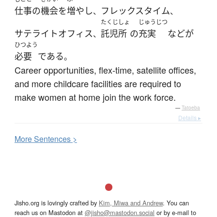
仕事の
機会
を
増やし
フレックスタイム
、
、
たくじしょ
じゅうじつ
サテライトオフィス
託児所
の
充実
など
が
、
ひつよう
必要
である
。
Career opportunities, flex-time, satellite offices,
and more childcare facilities are required to
make women at home join the work force.
—
Tatoeba
Details ▸
More
S
entences >
Jisho.org is lovingly crafted by
Kim, Miwa and Andrew
. You can
reach us on Mastodon at
@jisho@mastodon.social
or by e-mail to