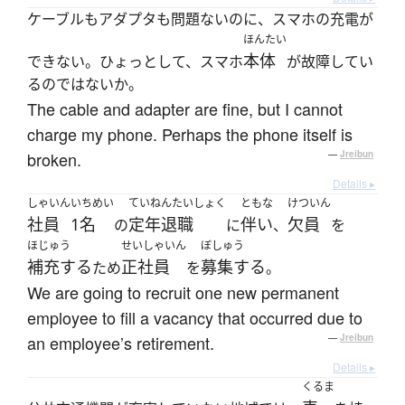
ケーブルもアダプタも問題ないのに、スマホの充電が
ほんたい
本体
できない。ひょっとして、スマホ
が故障してい
るのではないか。
The cable and adapter are fine, but I cannot
charge my phone. Perhaps the phone itself is
broken.
—
Jreibun
Details ▸
しゃいん
いちめい
ていねんたいしょく
ともな
けついん
社員
1名
定年退職
伴い
欠員
の
に
、
を
ほじゅう
せいしゃいん
ぼしゅう
補充する
正社員
募集する
ため
を
。
We are going to recruit one new permanent
employee to fill a vacancy that occurred due to
an employee’s retirement.
—
Jreibun
Details ▸
くるま