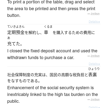
To print a portion of the table, drag and select
the area to be printed and then press the print
button.
—
Jreibun
Details ▸
ていきよきん
くるま
定期預金
車
を解約し、
を購入するための費用に
あ
充てた
。
I closed the fixed deposit account and used the
withdrawn funds to purchase a car.
—
Jreibun
Details ▸
ひょうり
表裏
社会保障制度の充実は、国民の高額な税負担と
をなすものである。
Enhancement of the social security system is
inextricably linked to the high tax burden on the
public.
—
Jreibun
Details ▸