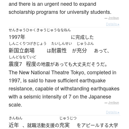
and there is an urgent need to expand
scholarship programs for university students.
—
Jreibun
Details ▸
せんきゅうひゃくきゅうじゅうななねん
1997年
に完成した
しんこくりつげきじょう
たいしんせい
じゅうぶん
新国立劇場
耐震性
充分
は
が
あって、
しんどなな
ていど
震度7
程度
の地震があっても大丈夫だそうだ。
The New National Theatre Tokyo, completed in
1997, is said to have sufficient earthquake
resistance, capable of withstanding earthquakes
with a seismic intensity of 7 on the Japanese
scale.
—
Jreibun
Details ▸
きんねん
じゅうじつ
近年
充実
、就職活動支援の
をアピールする大学