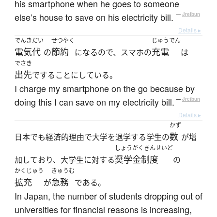
his smartphone when he goes to someone
else’s house to save on his electricity bill.
—
Jreibun
Details ▸
でんきだい
せつやく
じゅうでん
電気代
節約
充電
の
になるので、スマホの
は
でさき
出先
ですることにしている。
I charge my smartphone on the go because by
doing this I can save on my electricity bill.
—
Jreibun
Details ▸
かず
数
日本でも経済的理由で大学を退学する学生の
が増
しょうがくきんせいど
奨学金制度
加しており、大学生に対する
の
かくじゅう
きゅうむ
拡充
急務
が
である。
In Japan, the number of students dropping out of
universities for financial reasons is increasing,