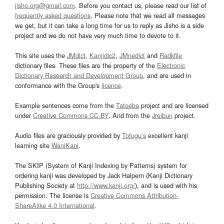
jisho.org@gmail.com
. Before you contact us, please read our list of
frequently asked questions
. Please note that we read all messages
we get, but it can take a long time for us to reply as Jisho is a side
project and we do not have very much time to devote to it.
This site uses the
JMdict
,
Kanjidic2
,
JMnedict
and
Radkfile
dictionary files. These files are the property of the
Electronic
Dictionary Research and Development Group
, and are used in
conformance with the Group's
licence
.
Example sentences come from the
Tatoeba
project and are licensed
under
Creative Commons CC-BY
. And from the
Jreibun
project.
Audio files are graciously provided by
Tofugu’s
excellent kanji
learning site
WaniKani
.
The SKIP (System of Kanji Indexing by Patterns) system for
ordering kanji was developed by Jack Halpern (Kanji Dictionary
Publishing Society at
http://www.kanji.org/
), and is used with his
permission. The license is
Creative Commons Attribution-
ShareAlike 4.0 International
.