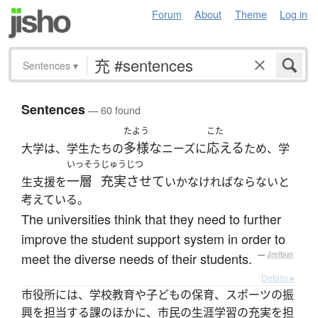
Forum
About
Theme
Log in
Sentences
▾
Sentences
— 60 found
たよう
こた
多様な
応える
大学は、学生たちの
ニーズに
ため、学
いっそう
じゅうじつ
一層
充実させて
生支援を
いかなければならないと
考えている。
The universities think that they need to further
improve the student support system in order to
meet the diverse needs of their students.
—
Jreibun
Details ▸
市役所には、学校教育や子どもの保育、スポーツの振
興を担当する課のほかに、市民の生涯学習の充実を担