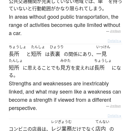
車
公共交通機関が充実していない地域では、
を持っ
ていないと行動範囲がかなり限られてしまう。
In areas without good public transportation, the
range of activities becomes quite limited without
a car.
—
Jreibun
Details ▸
ちょうしょ
たんしょ
ひょうり
いっけん
長所
短所
表裏
一見
と
は
の関係にあり、
たんしょ
みかた
ちょうしょ
短所
見方
長所
に思えることでも
を変えれば
にな
る。
Strengths and weaknesses are inextricably
linked, and what may seem like a weakness can
become a strength if viewed from a different
perspective.
—
Jreibun
Details ▸
レジぎょうむ
てんない
レジ業務
店内
コンビニの店員は、
だけでなく
の