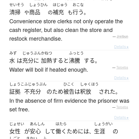
せいそう
しょうひん
ほじゅう
おこな
清掃
商品
補充
行う
や
の
も
。
Convenience store clerks not only operate the
cash register, but also clean the store and
restock merchandise.
—
Jreibun
Details ▸
みず
じゅうぶん
かねつ
ふっとう
水
は
充分に
加熱
する
と
沸騰
する
。
Water will boil if heated enough.
—
Tatoeba
Details ▸
しょうこ
ふじゅうぶん
ひこく
しゃくほう
証拠
不充分
の
ため
被告
は
釈放
された
。
In the absence of firm evidence the prisoner was
set free.
—
Tatoeba
Details ▸
じょせい
あんしん
はたら
しょうがい
女性
が
安心
して
働く
ために
は
生涯
の
、
しごと
きかい
ふ