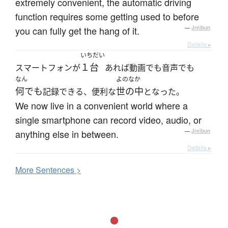
extremely convenient, the automatic driving
function requires some getting used to before
you can fully get the hang of it.
—
Jreibun
Details ▸
いちだい
１台
スマートフォンが
あれば動画でも音声でも
なん
よのなか
何でも
世の中
記録できる、便利な
となった。
We now live in a convenient world where a
single smartphone can record video, audio, or
anything else in between.
—
Jreibun
Details ▸
More
S
entences >