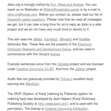
Jisho.org is lovingly crafted by
Kim, Miwa and Andrew
. You can
reach us on Mastodon at
@jisho@mastodon.social
or by e-mail to
jisho.org@gmail.com
. Before you contact us, please read our list of
frequently asked questions
. Please note that we read all messages
we get, but it can take a long time for us to reply as Jisho is a side
project and we do not have very much time to devote to it.
This site uses the
JMdict
,
Kanjidic2
,
JMnedict
and
Radkfile
dictionary files. These files are the property of the
Electronic
Dictionary Research and Development Group
, and are used in
conformance with the Group's
licence
.
Example sentences come from the
Tatoeba
project and are licensed
under
Creative Commons CC-BY
. And from the
Jreibun
project.
Audio files are graciously provided by
Tofugu’s
excellent kanji
learning site
WaniKani
.
The SKIP (System of Kanji Indexing by Patterns) system for
ordering kanji was developed by Jack Halpern (Kanji Dictionary
Publishing Society at
http://www.kanji.org/
), and is used with his
permission. The license is
Creative Commons Attribution-