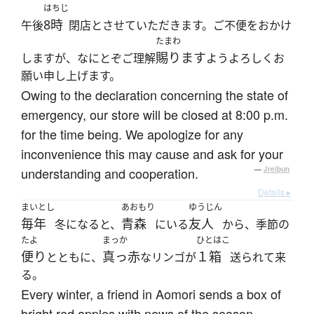
はちじ
8時
午後
閉店とさせていただきます。ご不便をおかけ
たまわ
賜ります
しますが、なにとぞご理解
ようよろしくお
願い申し上げます。
Owing to the declaration concerning the state of
emergency, our store will be closed at 8:00 p.m.
for the time being. We apologize for any
inconvenience this may cause and ask for your
understanding and cooperation.
—
Jreibun
Details ▸
まいとし
あおもり
ゆうじん
毎年
青森
友人
冬になると、
にいる
から、季節の
たよ
まっか
ひとはこ
便り
真っ赤
１箱
とともに、
なリンゴが
送られて来
る。
Every winter, a friend in Aomori sends a box of
bright red apples with news of the season.