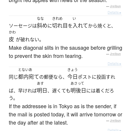
—
Jreibun
Details ▸
なな
きれめ
い
斜め
切れ目
入れて
ソーセージは
に
を
から焼くと、
かわ
皮
が破れない。
Make diagonal slits in the sausage before grilling
to prevent the skin from tearing.
—
Jreibun
Details ▸
とないあ
きょう
都内宛て
今日
同じ
の郵便なら、
ポストに投函すれ
あす
あさって
明日
明後日
ば、早ければ
、遅くても
には着くだろ
う。
If the addressee is in Tokyo as is the sender, if
the mail is posted today, it will arrive tomorrow or
the day after at the latest.
—
Jreibun
Details ▸