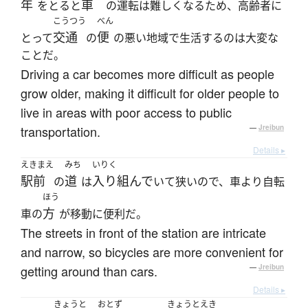
年
車
をとると
の運転は難しくなるため、高齢者に
こうつう
べん
交通
便
とって
の
の悪い地域で生活するのは大変な
ことだ。
Driving a car becomes more difficult as people
grow older, making it difficult for older people to
live in areas with poor access to public
transportation.
—
Jreibun
Details ▸
えきまえ
みち
いりく
駅前
道
入り組んで
の
は
いて狭いので、車より自転
ほう
方
車の
が移動に便利だ。
The streets in front of the station are intricate
and narrow, so bicycles are more convenient for
getting around than cars.
—
Jreibun
Details ▸
きょうと
おとず
きょうとえき