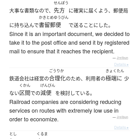
せんぽう
先方
大事な書類なので、
に確実に届くよう、郵便局
かきとめゆうびん
書留郵便
に持ち込んで
で送ることにした。
Since it is an important document, we decided to
take it to the post office and send it by registered
mail to ensure that it reaches the recipient.
—
Jreibun
Details ▸
ごうりか
きょくたん
合理化
極端に
鉄道会社は経営の
のため、利用者の
少
くかん
げんびん
区間
減便
ない
での
を検討している。
Railroad companies are considering reducing
services on routes with extremely low use in
order to economize.
—
Jreibun
Details ▸
とし
くるま