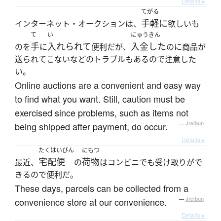
Details ▸
てがる
手軽に
インターネット・オークションは、
欲しいも
て
い
にゅうきん
手
入れられて
入金した
のを
に
便利だが、
のに商品が
送られてこないなどのトラブルもあるので注意した
い。
Online auctions are a convenient and easy way
to find what you want. Still, caution must be
exercised since problems, such as items not
being shipped after payment, do occur.
—
Jreibun
Details ▸
たくはいびん
にもつ
宅配便
荷物
最近、
の
はコンビニでも受け取りがで
きるので便利だ。
These days, parcels can be collected from a
convenience store at our convenience.
—
Jreibun
Details ▸