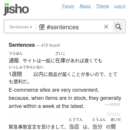
Forum
About
Theme
Log in
Sentences
▾
Sentences
— 472 found
つうはん
ざいこ
通販
在庫
サイトは一般に
があれば遅くても
いっしゅうかん
いない
1週間
以内
に商品が届くことが多いので、とて
も便利だ。
E-commerce sites are very convenient,
because, when items are in stock, they generally
arrive within a week at the latest.
—
Jreibun
Details ▸
とうてん
とうぶん
あいだ
当店
当分
間
緊急事態宣言を受けまして、
は、
の