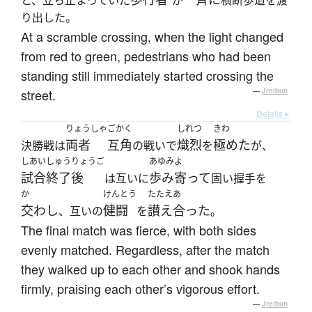
と、立ち止まっていた
が
横断歩道を渡
り出した。
At a scramble crossing, when the light changed
from red to green, pedestrians who had been
standing still immediately started crossing the
street.
—
Jreibun
Details ▸
りょうしゃ
ごかく
しれつ
きわ
両者
互角
熾烈
極めた
決勝戦は
の戦いで
を
が、
しあい
しゅうりょうご
あゆみよ
試合
終了後
歩み寄って
は互いに
固い握手を
か
けんとう
たたえあ
交わし
健闘
讃え合った
、互いの
を
。
The final match was fierce, with both sides
evenly matched. Regardless, after the match
they walked up to each other and shook hands
firmly, praising each other’s vigorous effort.
—
Jreibun