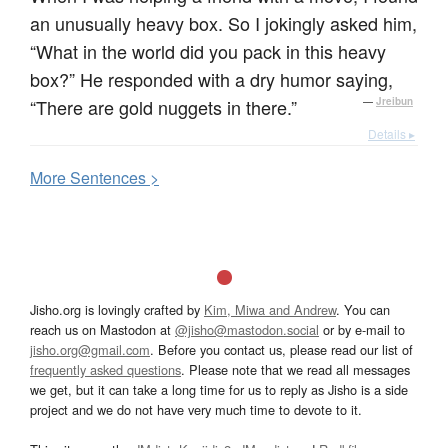
an unusually heavy box. So I jokingly asked him,
“What in the world did you pack in this heavy
box?” He responded with a dry humor saying,
“There are gold nuggets in there.”
—
Jreibun
Details ▸
More
S
entences >
Jisho.org is lovingly crafted by
Kim, Miwa and Andrew
. You can
reach us on Mastodon at
@jisho@mastodon.social
or by e-mail to
jisho.org@gmail.com
. Before you contact us, please read our list of
frequently asked questions
. Please note that we read all messages
we get, but it can take a long time for us to reply as Jisho is a side
project and we do not have very much time to devote to it.