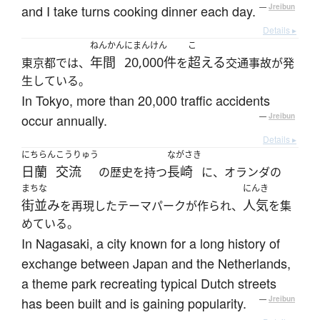
and I take turns cooking dinner each day.
—
Jreibun
Details ▸
ねんかん
にまんけん
こ
年間
20,000件
超える
東京都では、
を
交通事故が発
生している。
In Tokyo, more than 20,000 traffic accidents
occur annually.
—
Jreibun
Details ▸
にちらん
こうりゅう
ながさき
日蘭
交流
長崎
の歴史を持つ
に、オランダの
まちな
にんき
街並み
人気
を再現したテーマパークが作られ、
を集
めている。
In Nagasaki, a city known for a long history of
exchange between Japan and the Netherlands,
a theme park recreating typical Dutch streets
has been built and is gaining popularity.
—
Jreibun