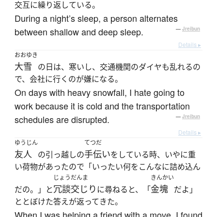
交互に繰り返している。
During a night’s sleep, a person alternates
between shallow and deep sleep.
—
Jreibun
Details ▸
おおゆき
大雪
の日は、寒いし、交通機関のダイヤも乱れるの
で、会社に行くのが嫌になる。
On days with heavy snowfall, I hate going to
work because it is cold and the transportation
schedules are disrupted.
—
Jreibun
Details ▸
ゆうじん
てつだ
友人
手伝い
の引っ越しの
をしている時、いやに重
い荷物があったので「いったい何をこんなに詰め込ん
じょうだんま
きんかい
冗談交じり
金塊
だの。」と
に尋ねると、「
だよ」
ととぼけた答えが返ってきた。
When I was helping a friend with a move, I found