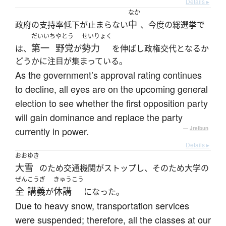
Details ▸
なか
中
政府の支持率低下が止まらない
、今度の総選挙で
だいいち
やとう
せいりょく
第一
野党
勢力
は、
が
を伸ばし政権交代となるか
どうかに注目が集まっている。
As the government’s approval rating continues
to decline, all eyes are on the upcoming general
election to see whether the first opposition party
will gain dominance and replace the party
currently in power.
—
Jreibun
Details ▸
おおゆき
大雪
のため交通機関がストップし、そのため大学の
ぜん
こうぎ
きゅうこう
全
講義
休講
が
になった。
Due to heavy snow, transportation services
were suspended; therefore, all the classes at our