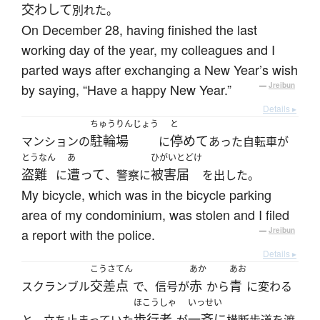
交わして
別れた。
On December 28, having finished the last
working day of the year, my colleagues and I
parted ways after exchanging a New Year’s wish
by saying, “Have a happy New Year.”
—
Jreibun
Details ▸
ちゅうりんじょう
と
駐輪場
停めて
マンションの
に
あった自転車が
とうなん
あ
ひがいとどけ
盗難
遭って
被害届
に
、警察に
を出した。
My bicycle, which was in the bicycle parking
area of my condominium, was stolen and I filed
a report with the police.
—
Jreibun
Details ▸
こうさてん
あか
あお
交差点
赤
青
スクランブル
で、信号が
から
に変わる
ほこうしゃ
いっせい
歩行者
一斉に