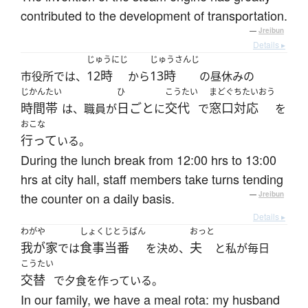
contributed to the development of transportation.
—
Jreibun
Details ▸
じゅうにじ
じゅうさんじ
12時
13時
市役所では、
から
の昼休みの
じかんたい
ひ
こうたい
まどぐちたいおう
時間帯
日ごと
交代
窓口対応
は、職員が
に
で
を
おこな
行って
いる。
During the lunch break from 12:00 hrs to 13:00
hrs at city hall, staff members take turns tending
the counter on a daily basis.
—
Jreibun
Details ▸
わがや
しょくじとうばん
おっと
我が家
食事当番
夫
では
を決め、
と私が毎日
こうたい
交替
で夕食を作っている。
In our family, we have a meal rota: my husband