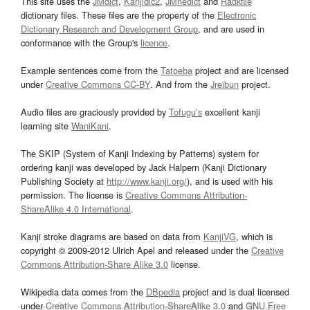
This site uses the
JMdict
,
Kanjidic2
,
JMnedict
and
Radkfile
dictionary files. These files are the property of the
Electronic
Dictionary Research and Development Group
, and are used in
conformance with the Group's
licence
.
Example sentences come from the
Tatoeba
project and are licensed
under
Creative Commons CC-BY
. And from the
Jreibun
project.
Audio files are graciously provided by
Tofugu’s
excellent kanji
learning site
WaniKani
.
The SKIP (System of Kanji Indexing by Patterns) system for
ordering kanji was developed by Jack Halpern (Kanji Dictionary
Publishing Society at
http://www.kanji.org/
), and is used with his
permission. The license is
Creative Commons Attribution-
ShareAlike 4.0 International
.
Kanji stroke diagrams are based on data from
KanjiVG
, which is
copyright © 2009-2012 Ulrich Apel and released under the
Creative
Commons Attribution-Share Alike 3.0
license.
Wikipedia data comes from the
DBpedia
project and is dual licensed
under
Creative Commons Attribution-ShareAlike 3.0
and
GNU Free