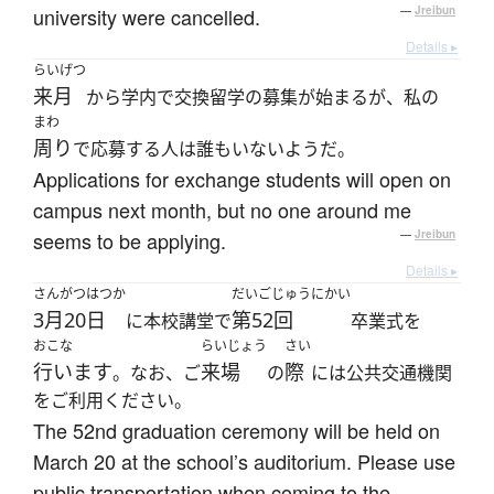
university were cancelled.
—
Jreibun
Details ▸
らいげつ
来月
から学内で交換留学の募集が始まるが、私の
まわ
周り
で応募する人は誰もいないようだ。
Applications for exchange students will open on
campus next month, but no one around me
seems to be applying.
—
Jreibun
Details ▸
さんがつはつか
だいごじゅうにかい
3月20日
第52回
に本校講堂で
卒業式を
おこな
らいじょう
さい
行います
来場
際
。なお、ご
の
には公共交通機関
をご利用ください。
The 52nd graduation ceremony will be held on
March 20 at the school’s auditorium. Please use
public transportation when coming to the