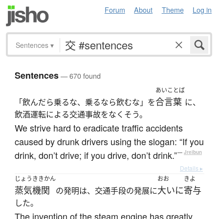
Forum
About
Theme
Log in
Sentences
▾
Sentences
— 670 found
あいことば
合言葉
「飲んだら乗るな、乗るなら飲むな」を
に、
飲酒運転による交通事故をなくそう。
We strive hard to eradicate traffic accidents
caused by drunk drivers using the slogan: “If you
drink, don’t drive; if you drive, don’t drink.”
—
Jreibun
Details ▸
じょうききかん
おお
きよ
蒸気機関
大いに
寄与
の発明は、交通手段の発展に
した。
The invention of the steam engine has greatly