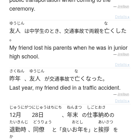
ceremony.
—
Jreibun
Details ▸
ゆうじん
な
友人
亡くした
は中学生のとき、交通事故で両親を
。
My friend lost his parents when he was in junior
high school.
—
Jreibun
Details ▸
さくねん
ゆうじん
な
昨年
友人
亡くなった
、
が交通事故で
。
Last year, my friend died in a traffic accident.
—
Jreibun
Details ▸
じゅうにがつ
にじゅうはちにち
ねんまつ
しごとおさ
12月
28日
年末
仕事納め
、
の
の
たいきんじ
どうりょう
おとし
あいさつ
退勤時
同僚
お年
挨拶
、
と「良い
を」と
を
か