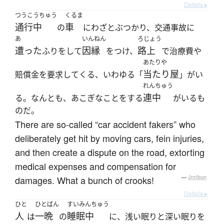
Details ▸
つうこうちゅう
くるま
通行中
車
の
にわざとぶつかり、交通事故に
あ
いんねん
ろじょう
遭った
因縁
路上
ふりをして
をつけ、
で治療費や
あたりや
当たり屋
賠償金を要求してくる、いわゆる「
」がい
れんちゅう
連中
る。なんとも、あこぎなことをする
がいるも
のだ。
There are so-called “car accident fakers” who
deliberately get hit by moving cars, fein injuries,
and then create a dispute on the road, extorting
medical expenses and compensation for
damages. What a bunch of crooks!
—
Jreibun
Details ▸
ひと
ひとばん
すいみんちゅう
人
一晩
睡眠中
は
の
に、浅い眠りと深い眠りを