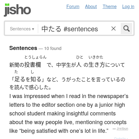
Forum
About
Theme
Log in
Sentences
▾
Sentences
— 10 found
とうしょらん
ひと
いきかた
投書欄
人
生き方
新聞の
で、中学生が
の
について
た
し
足る
知る
「
を
」など、うがったことを言っているの
を読んで感心した。
I was impressed when I read in the newspaper’s
letters to the editor section one by a junior high
school student making insightful comments
about the way people live, mentioning concepts
like “being satisfied with one’s lot in life.”
—
Jreibun
Details ▸