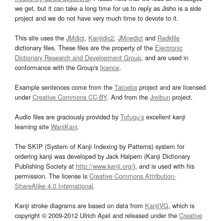
we get, but it can take a long time for us to reply as Jisho is a side
project and we do not have very much time to devote to it.
This site uses the
JMdict
,
Kanjidic2
,
JMnedict
and
Radkfile
dictionary files. These files are the property of the
Electronic
Dictionary Research and Development Group
, and are used in
conformance with the Group's
licence
.
Example sentences come from the
Tatoeba
project and are licensed
under
Creative Commons CC-BY
. And from the
Jreibun
project.
Audio files are graciously provided by
Tofugu’s
excellent kanji
learning site
WaniKani
.
The SKIP (System of Kanji Indexing by Patterns) system for
ordering kanji was developed by Jack Halpern (Kanji Dictionary
Publishing Society at
http://www.kanji.org/
), and is used with his
permission. The license is
Creative Commons Attribution-
ShareAlike 4.0 International
.
Kanji stroke diagrams are based on data from
KanjiVG
, which is
copyright © 2009-2012 Ulrich Apel and released under the
Creative