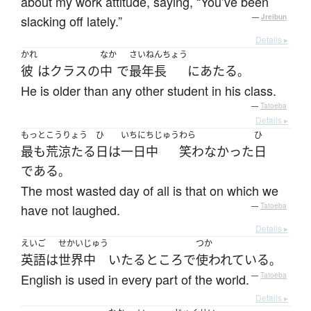
about my work attitude, saying, “You’ve been
slacking off lately.”
—
Jreibun
Details ▸
かれ
なか
さいねんちょう
彼
は
クラス
の
中
で
最年長
に
あたる
。
He is older than any other student in his class.
—
Tatoeba
Details ▸
もっと
こうりょう
ひ
いちにちじゅう
わら
ひ
最も
荒涼たる
日
は
一日中
笑わなかった
日
である
。
The most wasted day of all is that on which we
have not laughed.
—
Tatoeba
Details ▸
えいご
せかいじゅう
つか
英語
は
世界中
いたるところ
で
使われている
。
English is used in every part of the world.
—
Tatoeba
Details ▸