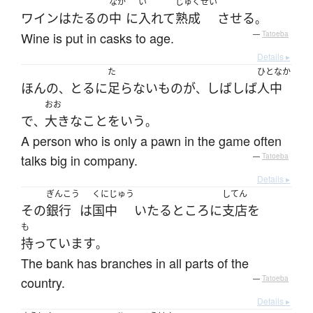
なか
い
じゅくせい
ワイン
は
たる
の
中
に
入れて
熟成
させる
。
Wine is put in casks to age.
—
Tatoeba
Details ▸
た
ひとなか
ほんの
とる
に
足らない
もの
が
しばしば
人中
、
、
おお
で
大きな
こと
を
いう
、
。
A person who is only a pawn in the game often
talks big in company.
—
Tatoeba
Details ▸
ぎんこう
くにじゅう
してん
その
銀行
は
国中
いたるところ
に
支店
を
も
持っています
。
The bank has branches in all parts of the
country.
—
Tatoeba
Details ▸