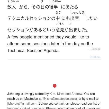
すうにん
ひ
こうはん
数人
から
その
日
の
後半
に
あたる
、
なか
しゅっせき
テクニカルセッション
の
中
にも
出席
したい
いけん
で
セッション
が
ある
という
意見
が
出ました
。
A few people mentioned they would like to
attend some sessions later in the day on the
Technical Session Agenda.
—
Tatoeba
Details ▸
Jisho.org is lovingly crafted by
Kim, Miwa and Andrew
. You can
reach us on Mastodon at
@jisho@mastodon.social
or by e-mail to
jisho.org@gmail.com
. Before you contact us, please read our list of
frequently asked questions
. Please note that we read all messages