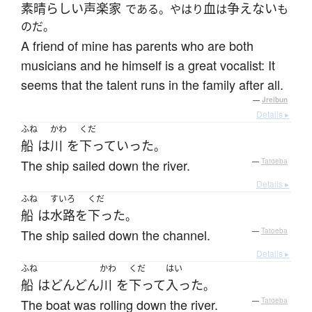
素晴らしい
声楽家
血
争えない
である。やはり
は
も
のだ。
A friend of mine has parents who are both
musicians and he himself is a great vocalist: It
seems that the talent runs in the family after all.
—
Jreibun
Details ▸
ふね
かわ
くだ
船
は
川
を
下って
いった
。
The ship sailed down the river.
—
Tatoeba
Details ▸
ふね
すいろ
くだ
船
は
水路
を
下った
。
The ship sailed down the channel.
—
Tatoeba
Details ▸
ふね
かわ
くだ
はい
船
は
どんどん
川
を
下って
入った
。
The boat was rolling down the river.
—
Tatoeba