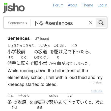
Forum
About
Theme
Log in
Sentences
▾
Sentences
— 37 found
しょうがっこうまえ
さかみち
かけあし
くだ
小学校前
坂道
駆け足
下ったら
の
を
で
、
はで
ころ
ひざこぞう
ち
派手に
転んで
膝小僧
血
から
が出てしまった。
While running down the hill in front of the
elementary school, I fell with a loud thud and my
kneecap started to bleed.
—
Jreibun
Details ▸
ふゆ
さかみち
いきお
くだ
冬
坂道
勢いよく
下って
の
を自転車で
いくと、冷た
かぜ
みみ