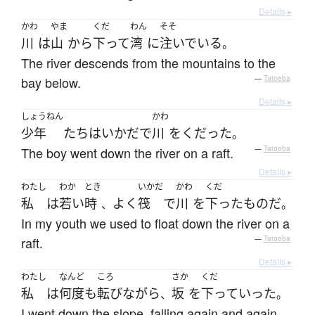
Details ▸
かわ
やま
くだ
わん
そそ
川
は
山
から
下って
湾
に
注いでいる
。
The river descends from the mountains to the
bay below.
—
Tatoeba
Details ▸
しょうねん
かわ
少年
たち
は
いかだ
で
川
を
くだった
。
The boy went down the river on a raft.
—
Tatoeba
Details ▸
わたし
わか
とき
いかだ
かわ
くだ
私
は
若い
時
よく
筏
で
川
を
下った
もの
だ
、
。
In my youth we used to float down the river on a
raft.
—
Tatoeba
Details ▸
わたし
なんど
ころ
さか
くだ
私
は
何度
も
転び
ながら
坂
を
下って
いった
、
。
I went down the slope, falling again and again.