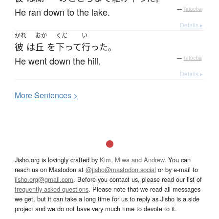
He ran down to the lake.
—
Tatoeba
Details ▸
かれ
おか
くだ
い
彼
は
丘
を
下って
行った
。
He went down the hill.
—
Tatoeba
Details ▸
More
S
entences >
Jisho.org is lovingly crafted by
Kim, Miwa and Andrew
. You can
reach us on Mastodon at
@jisho@mastodon.social
or by e-mail to
jisho.org@gmail.com
. Before you contact us, please read our list of
frequently asked questions
. Please note that we read all messages
we get, but it can take a long time for us to reply as Jisho is a side
project and we do not have very much time to devote to it.