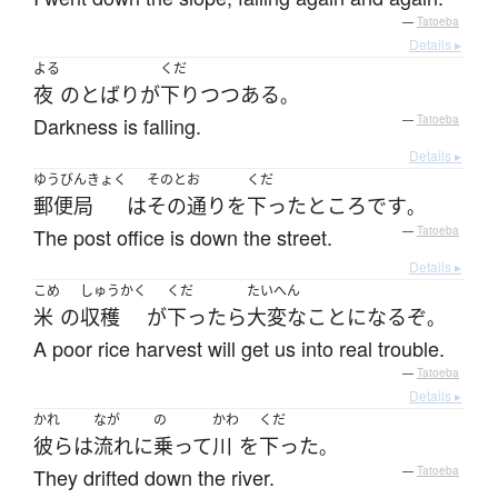
—
Tatoeba
Details ▸
よる
くだ
夜
の
とばり
が
下り
つつある
。
Darkness is falling.
—
Tatoeba
Details ▸
ゆうびんきょく
そのとお
くだ
郵便局
は
その通り
を
下った
ところ
です
。
The post office is down the street.
—
Tatoeba
Details ▸
こめ
しゅうかく
くだ
たいへん
米
の
収穫
が
下ったら
大変な
ことになる
ぞ
。
A poor rice harvest will get us into real trouble.
—
Tatoeba
Details ▸
かれ
なが
の
かわ
くだ
彼ら
は
流れ
に
乗って
川
を
下った
。
They drifted down the river.
—
Tatoeba