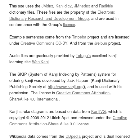
This site uses the
JMdict
,
Kanjidic2
,
JMnedict
and
Radkfile
dictionary files. These files are the property of the
Electronic
Dictionary Research and Development Group
, and are used in
conformance with the Group's
licence
.
Example sentences come from the
Tatoeba
project and are licensed
under
Creative Commons CC-BY
. And from the
Jreibun
project.
Audio files are graciously provided by
Tofugu’s
excellent kanji
learning site
WaniKani
.
The SKIP (System of Kanji Indexing by Patterns) system for
ordering kanji was developed by Jack Halpern (Kanji Dictionary
Publishing Society at
http://www.kanji.org/
), and is used with his
permission. The license is
Creative Commons Attribution-
ShareAlike 4.0 International
.
Kanji stroke diagrams are based on data from
KanjiVG
, which is
copyright © 2009-2012 Ulrich Apel and released under the
Creative
Commons Attribution-Share Alike 3.0
license.
Wikipedia data comes from the
DBpedia
project and is dual licensed