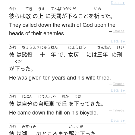
Details ▸
かれ
てき
うえ
てんばつがくだ
いの
彼ら
は
敵
の
上
に
天罰が下る
こと
を
祈った
。
They called down the wrath of God upon the
heads of their enemies.
—
Tatoeba
Details ▸
かれ
ちょうえき
じゅう
ねん
にょうぼう
さんねん
けい
彼
は
懲役
十
年
で
女房
には
三年
の
刑
、
くだ
が
下った
。
He was given ten years and his wife three.
—
Tatoeba
Details ▸
かれ
じぶん
じてんしゃ
おか
くだ
彼
は
自分
の
自転車
で
丘
を
下って
きた
。
He came down the hill on his bicycle.
—
Tatoeba
Details ▸
かれ
みずうみ
かけくだ
彼
は
湖
の
ところ
まで
駆け下った
。