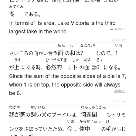
は、世界で
に
が広い
みずうみ
湖
である。
In terms of its area, Lake Victoria is the third
largest lake in the world.
—
Jreibun
Details ▸
めん
わ
なな/しち
いち
面
和
7
1
さいころの向かい合う
の
は
なので、
うえ
ひつぜんてき
した
めん
ろく
上
必然的
下
面
6
が
にある時、
に
の
は
になる。
Since the sum of the opposite sides of a die is 7,
when 1 is on top, the opposite side will always
be 6.
—
Jreibun
Details ▸
わがや
かいいぬ
なんしゅうかん
我が家
飼い犬
何週間
の
のプードルは、
もトリミ
いま
からだじゅう
け
今
体中
毛
ングをさぼっていたため、
、
の
がもじ