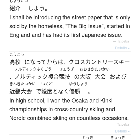
しょうかい
紹介
しよう
。
I shall be introducing the street paper that is only
sold by the homeless, "The Big Issue", started in
England and has had its first Japanese issue.
—
Tatoeba
Details ▸
こうこう
高校
になって
から
は
クロスカントリースキー
、
ノルディックふくごう
きょうぎ
おおさか
たいかい
ノルディック複合
競技
の
大阪
大会
および
、
きんき
たいかい
いくど
ゆうしょう
近畿
大会
で
幾度となく
優勝
。
In high school, I won the Osaka and Kinki
championships in cross-country skiing and
Nordic combined skiing on countless occasions.
—
Tatoeba
Details ▸
とうき
きょうぎ