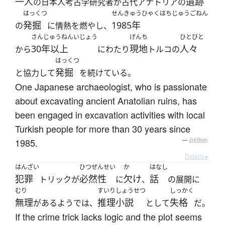
一人
遺跡
の日本人考古学研究者が古代アナトリアの
はっくつ
せんきゅうひゃくはちじゅうごねん
発掘
1985年
の
に情熱を燃やし、
さんじゅうねんいじょう
げんち
ひとびと
30年以上
現地
人々
から
にわたり
トルコの
はっくつ
発掘
と協力して
を続けている。
One Japanese archaeologist, who is passionate
about excavating ancient Anatolian ruins, has
been engaged in excavation activities with local
Turkish people for more than 30 years since
1985.
—
Jreibun
Details ▸
はんざい
ひつぜんせい
か
はなし
犯罪
必然性
欠け
話
トリックが
に
、
の展開に
むり
すいりしょうせつ
しっかく
無理
推理小説
失格
があるようでは、
として
だ。
If the crime trick lacks logic and the plot seems