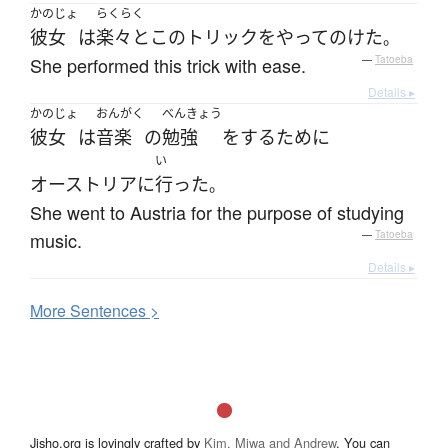
かのじょ
らくらく
彼女
は
楽々と
この
トリック
を
やってのけた
。
She performed this trick with ease.
—
Tatoeba
Details ▸
かのじょ
おんがく
べんきょう
彼女
は
音楽
の
勉強
を
する
ために
い
オーストリア
に
行った
。
She went to Austria for the purpose of studying
music.
—
Tatoeba
Details ▸
More
S
entences >
Jisho.org is lovingly crafted by
Kim, Miwa and Andrew
. You can