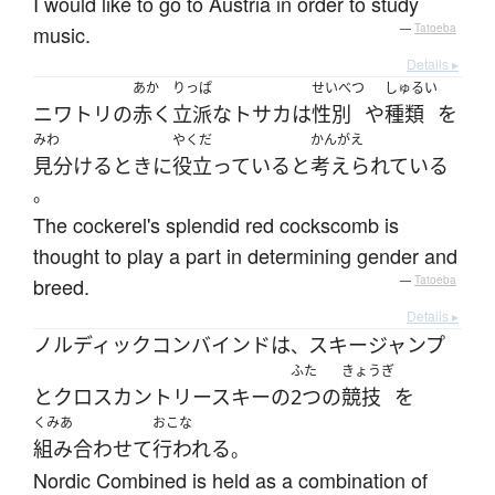
I would like to go to Austria in order to study
music.
—
Tatoeba
Details ▸
あか
りっぱ
せいべつ
しゅるい
ニワトリ
の
赤く
立派な
トサカ
は
性別
や
種類
を
みわ
やくだ
かんがえ
見分ける
とき
に
役立っている
と
考えられている
。
The cockerel's splendid red cockscomb is
thought to play a part in determining gender and
breed.
—
Tatoeba
Details ▸
ノルディックコンバインド
は
スキージャンプ
、
ふた
きょうぎ
と
クロスカントリースキー
の
2つ
の
競技
を
くみあ
おこな
組み合わせて
行われる
。
Nordic Combined is held as a combination of