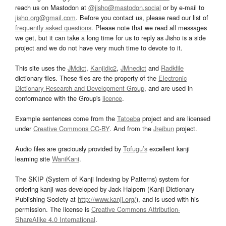
reach us on Mastodon at
@jisho@mastodon.social
or by e-mail to
jisho.org@gmail.com
. Before you contact us, please read our list of
frequently asked questions
. Please note that we read all messages
we get, but it can take a long time for us to reply as Jisho is a side
project and we do not have very much time to devote to it.
This site uses the
JMdict
,
Kanjidic2
,
JMnedict
and
Radkfile
dictionary files. These files are the property of the
Electronic
Dictionary Research and Development Group
, and are used in
conformance with the Group's
licence
.
Example sentences come from the
Tatoeba
project and are licensed
under
Creative Commons CC-BY
. And from the
Jreibun
project.
Audio files are graciously provided by
Tofugu’s
excellent kanji
learning site
WaniKani
.
The SKIP (System of Kanji Indexing by Patterns) system for
ordering kanji was developed by Jack Halpern (Kanji Dictionary
Publishing Society at
http://www.kanji.org/
), and is used with his
permission. The license is
Creative Commons Attribution-
ShareAlike 4.0 International
.