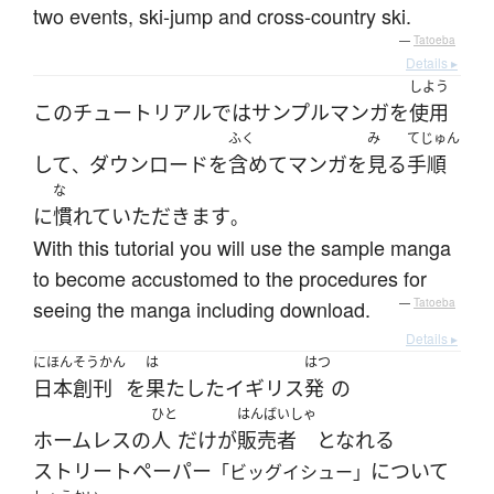
two events, ski-jump and cross-country ski.
—
Tatoeba
Details ▸
しよう
この
チュートリアル
で
は
サンプル
マンガ
を
使用
ふく
み
てじゅん
して
ダウンロード
を
含めて
マンガ
を
見る
手順
、
な
に
慣れて
いただきます
。
With this tutorial you will use the sample manga
to become accustomed to the procedures for
seeing the manga including download.
—
Tatoeba
Details ▸
にほん
そうかん
は
はつ
日本
創刊
を
果たした
イギリス
発
の
ひと
はんばいしゃ
ホームレスの
人
だけ
が
販売者
となれる
ストリート
ペーパー
について
「ビッグイシュー」