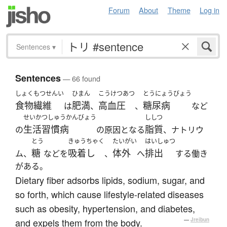
Forum
About
Theme
Log in
Sentences
▾
Sentences
— 66 found
しょくもつせんい
ひまん
こうけつあつ
とうにょうびょう
食物繊維
肥満
高血圧
糖尿病
は
、
、
など
せいかつしゅうかんびょう
ししつ
生活習慣病
脂質
の
の原因となる
、ナトリウ
とう
きゅうちゃく
たいがい
はいしゅつ
糖
吸着し
体外
排出
ム、
などを
、
へ
する働き
がある。
Dietary fiber adsorbs lipids, sodium, sugar, and
so forth, which cause lifestyle-related diseases
such as obesity, hypertension, and diabetes,
and expels them from the body.
—
Jreibun