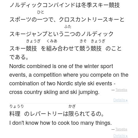
ノルディックコンバインド
は
冬季
スキー
競技
ひと
スポーツ
の
一つ
で
クロスカントリースキー
と
、
ふた
スキージャンプ
と
いう
二つ
の
ノルディック
きょうぎ
くみあ
きそ
きょうぎ
スキー
競技
を
組み合わせて
競う
競技
の
こと
である
。
Nordic combined is one of the winter sport
events, a competition where you compete on the
combination of two Nordic style ski events -
cross country skiing and ski jumping.
—
Tatoeba
Details ▸
りょうり
かぎ
料理
の
レパートリー
は
限られてる
の
。
I don't know how to cook too many things.
—
Tatoeba
Details ▸