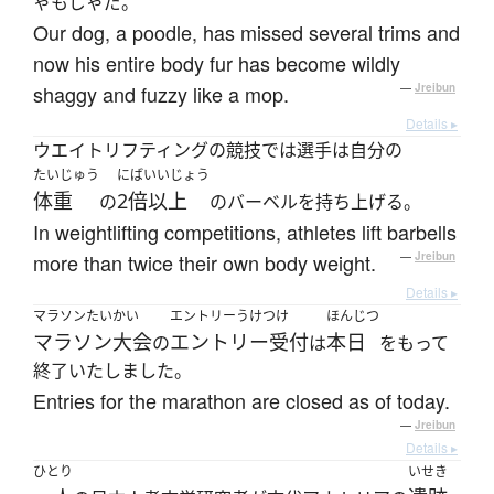
ゃもじゃだ。
Our dog, a poodle, has missed several trims and
now his entire body fur has become wildly
shaggy and fuzzy like a mop.
—
Jreibun
Details ▸
ウエイトリフティングの競技では選手は自分の
たいじゅう
にばいいじょう
体重
2倍以上
の
のバーベルを持ち上げる。
In weightlifting competitions, athletes lift barbells
more than twice their own body weight.
—
Jreibun
Details ▸
マラソンたいかい
エントリーうけつけ
ほんじつ
マラソン大会
エントリー受付
本日
の
は
をもって
終了いたしました。
Entries for the marathon are closed as of today.
—
Jreibun
Details ▸
ひとり
いせき