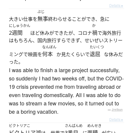
Details ▸
ぶじ
無事
大きい仕事を
終わらせることができ、急に
にしゅうかん
か
2週間
禍
ほど休みができたが、コロナ
で海外旅行
はもちろん、国内旅行すらできず、せいぜいストリー
なんぼん
たいくつ
何本
退屈
ミングで映画を
か見たくらいで
な休みだ
った。
I was able to finish a large project successfully,
so suddenly I had two weeks off, but the COVID-
19 crisis prevented me from traveling abroad or
even traveling domestically. All I was able to do
was to stream a few movies, so it turned out to
be a boring vacation.
—
Jreibun
Details ▸
ビクトリアこ
さんばんめ
めんせき
ビクトリア湖
3番目
面積