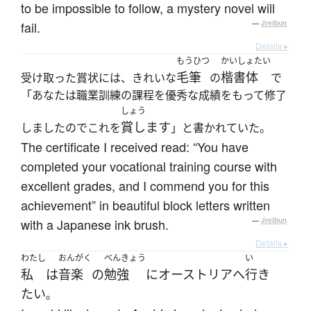
to be impossible to follow, a mystery novel will
fail.
—
Jreibun
Details ▸
もうひつ
かいしょたい
毛筆
楷書体
受け取った賞状には、きれいな
の
で
「あなたは職業訓練の課程を優秀な成績をもって修了
しょう
賞します
しましたのでこれを
」と書かれていた。
The certificate I received read: “You have
completed your vocational training course with
excellent grades, and I commend you for this
achievement” in beautiful block letters written
with a Japanese ink brush.
—
Jreibun
Details ▸
わたし
おんがく
べんきょう
い
私
は
音楽
の
勉強
に
オーストリア
へ
行き
たい
。