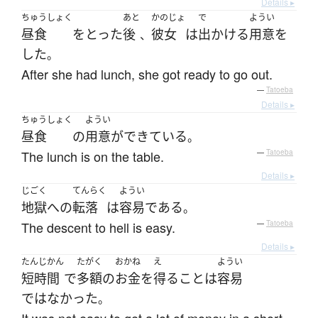
Details ▸
ちゅうしょく
あと
かのじょ
で
ようい
昼食
を
とった
後
彼女
は
出かける
用意
を
、
した
。
After she had lunch, she got ready to go out.
—
Tatoeba
Details ▸
ちゅうしょく
ようい
昼食
の
用意
が
できている
。
The lunch is on the table.
—
Tatoeba
Details ▸
じごく
てんらく
ようい
地獄
へ
の
転落
は
容易
である
。
The descent to hell is easy.
—
Tatoeba
Details ▸
たんじかん
たがく
おかね
え
ようい
短時間
で
多額
の
お金
を
得る
こと
は
容易
ではなかった
。