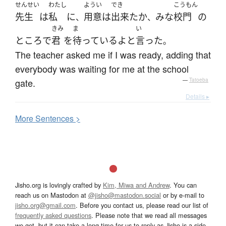
せんせい
わたし
ようい
でき
こうもん
先生
は
私
に
用意
は
出来た
か
みな
校門
の
、
、
きみ
ま
い
ところ
で
君
を
待っている
よ
と
言った
。
The teacher asked me if I was ready, adding that
everybody was waiting for me at the school
gate.
—
Tatoeba
Details ▸
More
S
entences >
Jisho.org is lovingly crafted by
Kim, Miwa and Andrew
. You can
reach us on Mastodon at
@jisho@mastodon.social
or by e-mail to
jisho.org@gmail.com
. Before you contact us, please read our list of
frequently asked questions
. Please note that we read all messages
we get, but it can take a long time for us to reply as Jisho is a side