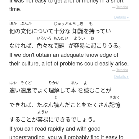
It was not easy to get a lot of money in a short
time.
—
Tatoeba
Details ▸
ほか
ぶんか
じゅうぶん
ちしき
も
他の
文化
について
十分な
知識
を
持ってい
いろいろ
もんだい
ようい
お
なければ
色々な
問題
が
容易に
起こりうる
、
。
If we don't obtain an adequate knowledge of
their culture, a lot of problems could easily arise.
—
Tatoeba
Details ▸
はや
そくど
りかい
ほん
よ
速い
速度
で
よく
理解
して
本
を
読む
こと
が
よ
きおく
できれば
たぶん
読んだ
こと
を
たくさん
記憶
、
ようい
する
こと
が
容易
に
できる
でしょう
。
If you can read rapidly and with good
understanding, you will probably find it easy to