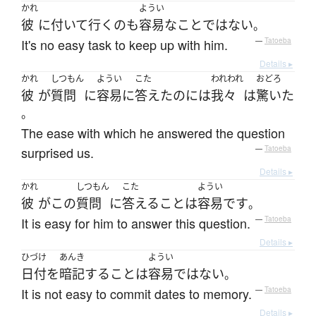
かれ
ようい
彼
に
付いて行く
の
も
容易な
こと
ではない
。
It's no easy task to keep up with him.
—
Tatoeba
Details ▸
かれ
しつもん
ようい
こた
われわれ
おどろ
彼
が
質問
に
容易に
答えた
の
には
我々
は
驚いた
。
The ease with which he answered the question
surprised us.
—
Tatoeba
Details ▸
かれ
しつもん
こた
ようい
彼
が
この
質問
に
答える
こと
は
容易
です
。
It is easy for him to answer this question.
—
Tatoeba
Details ▸
ひづけ
あんき
ようい
日付
を
暗記
する
こと
は
容易
ではない
。
It is not easy to commit dates to memory.
—
Tatoeba
Details ▸