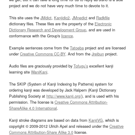
project and we do not have very much time to devote to it.
This site uses the
JMdict
,
Kanjidic2
,
JMnedict
and
Radkfile
dictionary files. These files are the property of the
Electronic
Dictionary Research and Development Group
, and are used in
conformance with the Group's
licence
.
Example sentences come from the
Tatoeba
project and are licensed
under
Creative Commons CC-BY
. And from the
Jreibun
project.
Audio files are graciously provided by
Tofugu’s
excellent kanji
learning site
WaniKani
.
The SKIP (System of Kanji Indexing by Patterns) system for
ordering kanji was developed by Jack Halpern (Kanji Dictionary
Publishing Society at
http://www.kanji.org/
), and is used with his
permission. The license is
Creative Commons Attribution-
ShareAlike 4.0 International
.
Kanji stroke diagrams are based on data from
KanjiVG
, which is
copyright © 2009-2012 Ulrich Apel and released under the
Creative
Commons Attribution-Share Alike 3.0
license.