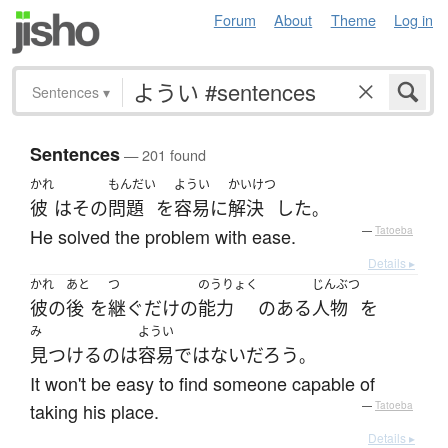
Forum
About
Theme
Log in
Sentences
▾
Sentences
— 201 found
かれ
もんだい
ようい
かいけつ
彼
は
その
問題
を
容易に
解決
した
。
He solved the problem with ease.
—
Tatoeba
Details ▸
かれ
あと
つ
のうりょく
じんぶつ
彼の
後
を
継ぐ
だけ
の
能力
の
ある
人物
を
み
ようい
見つける
の
は
容易
ではない
だろう
。
It won't be easy to find someone capable of
taking his place.
—
Tatoeba
Details ▸