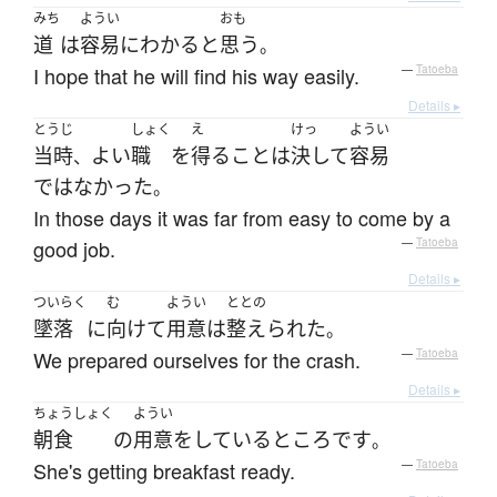
みち
ようい
おも
道
は
容易に
わかる
と
思う
。
I hope that he will find his way easily.
—
Tatoeba
Details ▸
とうじ
しょく
え
けっ
ようい
当時
よい
職
を
得る
こと
は
決して
容易
、
ではなかった
。
In those days it was far from easy to come by a
good job.
—
Tatoeba
Details ▸
ついらく
む
ようい
ととの
墜落
に
向けて
用意
は
整えられた
。
We prepared ourselves for the crash.
—
Tatoeba
Details ▸
ちょうしょく
ようい
朝食
の
用意
を
している
ところ
です
。
She's getting breakfast ready.
—
Tatoeba