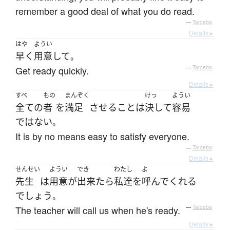
remember a good deal of what you do read.
—
Tatoeba
Details ▸
はや
ようい
早く
用意
して
。
Get ready quickly.
—
Tatoeba
Details ▸
すべ
もの
まんぞく
けっ
ようい
全ての
者
を
満足
させる
こと
は
決して
容易
ではない
。
It is by no means easy to satisfy everyone.
—
Tatoeba
Details ▸
せんせい
ようい
でき
わたし
よ
先生
は
用意
が
出来たら
私達
を
呼んで
くれる
でしょう
。
The teacher will call us when he's ready.
—
Tatoeba
Details ▸