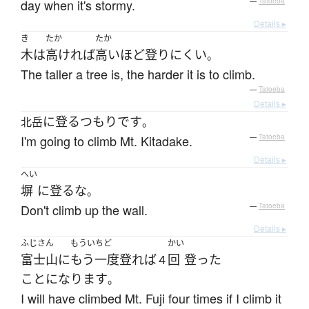
day when it's stormy.
—
Tatoeba
Details ▸
き
たか
たか
木
は
高ければ
高い
ほど
登り
にくい
。
The taller a tree is, the harder it is to climb.
—
Tatoeba
Details ▸
に
登る
つもり
です
北岳
。
I'm going to climb Mt. Kitadake.
—
Tatoeba
Details ▸
へい
塀
に
登る
な
。
Don't climb up the wall.
—
Tatoeba
Details ▸
ふじさん
もういちど
かい
富士山
に
もう一度
登れば
回
登った
４
ことになります
。
I will have climbed Mt. Fuji four times if I climb it