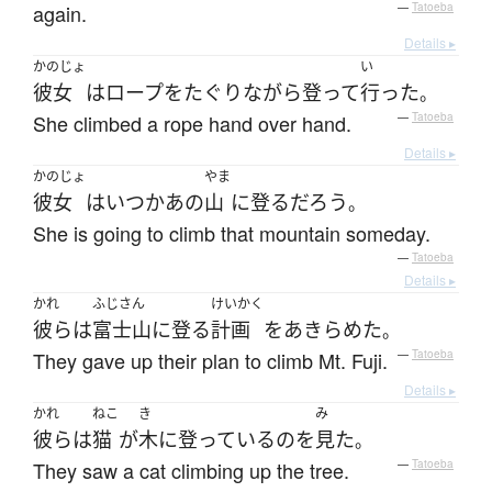
again.
—
Tatoeba
Details ▸
かのじょ
い
彼女
は
ロープ
を
たぐり
ながら
登って
行った
。
She climbed a rope hand over hand.
—
Tatoeba
Details ▸
かのじょ
やま
彼女
は
いつか
あの
山
に
登る
だろう
。
She is going to climb that mountain someday.
—
Tatoeba
Details ▸
かれ
ふじさん
けいかく
彼ら
は
富士山
に
登る
計画
を
あきらめた
。
They gave up their plan to climb Mt. Fuji.
—
Tatoeba
Details ▸
かれ
ねこ
き
み
彼ら
は
猫
が
木
に
登っている
の
を
見た
。
They saw a cat climbing up the tree.
—
Tatoeba