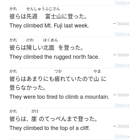
Details ▸
かれ
せんしゅう
ふじさん
彼ら
は
先週
富士山
に
登った
。
They climbed Mt. Fuji last week.
—
Tatoeba
Details ▸
かれ
けわ
ほくめん
彼ら
は
険しい
北面
を
登った
。
They climbed the rugged north face.
—
Tatoeba
Details ▸
かれ
つか
やま
彼ら
は
あまりにも
疲れていた
ので
山
に
登らなかった
。
They were too tired to climb a mountain.
—
Tatoeba
Details ▸
かれ
がけ
彼ら
は
崖
の
てっぺん
まで
登った
、
。
They climbed to the top of a cliff.
—
Tatoeba
Details ▸