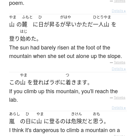
poem.
—
Tatoeba
Details ▸
やま
ふもと
ひ
がはや
ひとり
やま
山
の
麓
に
日
が
昇る
が早いか
ただ
一人
山
を
はじ
登り
始めた
。
The sun had barely risen at the foot of the
mountain when she set out alone up the slope.
—
Tatoeba
Details ▸
やま
つ
この
山
を
登れば
ラボ
に
着きます
。
If you climb up this mountain, you'll reach the
lab.
—
Tatoeba
Details ▸
あらし
ひ
やま
きけん
おも
嵐
の
日
に
山
に
登る
の
は
危険
だ
と
思う
。
I think it's dangerous to climb a mountain on a