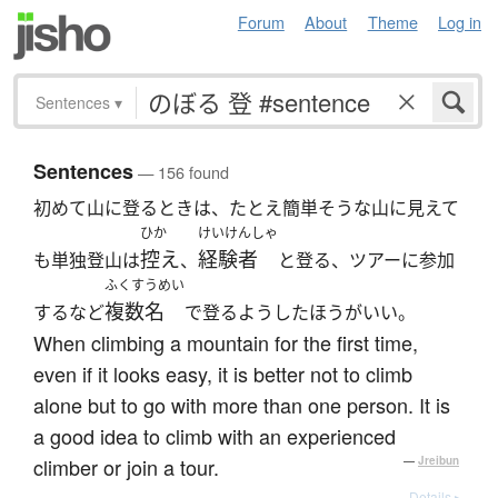
Forum
About
Theme
Log in
Sentences
▾
Sentences
— 156 found
初めて山に登るときは、たとえ簡単そうな山に見えて
ひか
けいけんしゃ
控え
経験者
も単独登山は
、
と登る、ツアーに参加
ふくすうめい
複数名
するなど
で登るようしたほうがいい。
When climbing a mountain for the first time,
even if it looks easy, it is better not to climb
alone but to go with more than one person. It is
a good idea to climb with an experienced
climber or join a tour.
—
Jreibun
Details ▸