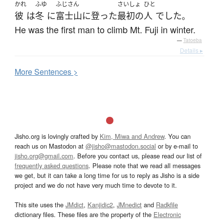
かれ
ふゆ
ふじさん
さいしょ
ひと
彼
は
冬
に
富士山
に
登った
最初の
人
でした
。
He was the first man to climb Mt. Fuji in winter.
—
Tatoeba
Details ▸
More
S
entences >
Jisho.org is lovingly crafted by
Kim, Miwa and Andrew
. You can
reach us on Mastodon at
@jisho@mastodon.social
or by e-mail to
jisho.org@gmail.com
. Before you contact us, please read our list of
frequently asked questions
. Please note that we read all messages
we get, but it can take a long time for us to reply as Jisho is a side
project and we do not have very much time to devote to it.
This site uses the
JMdict
,
Kanjidic2
,
JMnedict
and
Radkfile
dictionary files. These files are the property of the
Electronic