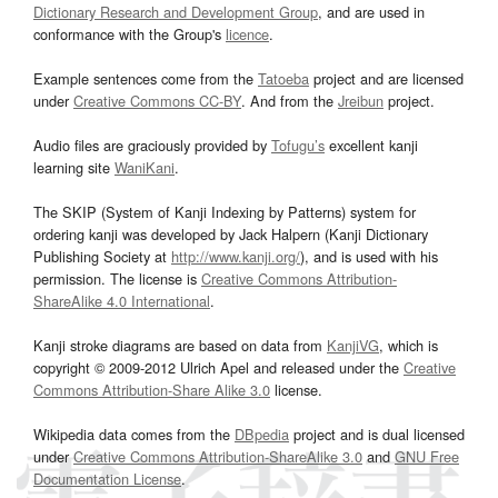
Dictionary Research and Development Group
, and are used in
conformance with the Group's
licence
.
Example sentences come from the
Tatoeba
project and are licensed
under
Creative Commons CC-BY
. And from the
Jreibun
project.
Audio files are graciously provided by
Tofugu’s
excellent kanji
learning site
WaniKani
.
The SKIP (System of Kanji Indexing by Patterns) system for
ordering kanji was developed by Jack Halpern (Kanji Dictionary
Publishing Society at
http://www.kanji.org/
), and is used with his
permission. The license is
Creative Commons Attribution-
ShareAlike 4.0 International
.
Kanji stroke diagrams are based on data from
KanjiVG
, which is
copyright © 2009-2012 Ulrich Apel and released under the
Creative
Commons Attribution-Share Alike 3.0
license.
Wikipedia data comes from the
DBpedia
project and is dual licensed
under
Creative Commons Attribution-ShareAlike 3.0
and
GNU Free
Documentation License
.