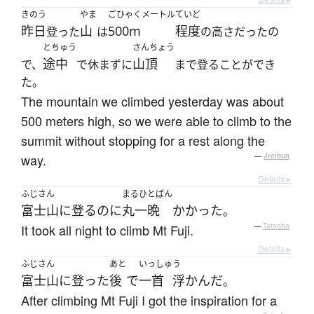
きのう
やま
ごひゃくメートル
ていど
昨日
山
500m
程度
登った
は
の高さだったの
とちゅう
さんちょう
途中
山頂
で、
で休まずに
まで登ることができ
た。
The mountain we climbed yesterday was about
500 meters high, so we were able to climb to the
summit without stopping for a rest along the
way.
—
Jreibun
Details ▸
ふじさん
まるひとばん
富士山
に
登る
のに
丸一晩
かかった
。
It took all night to climb Mt Fuji.
—
Tatoeba
Details ▸
ふじさん
あと
いっしゅ
う
富士山
に
登った
後
で
一首
浮かんだ
。
After climbing Mt Fuji I got the inspiration for a