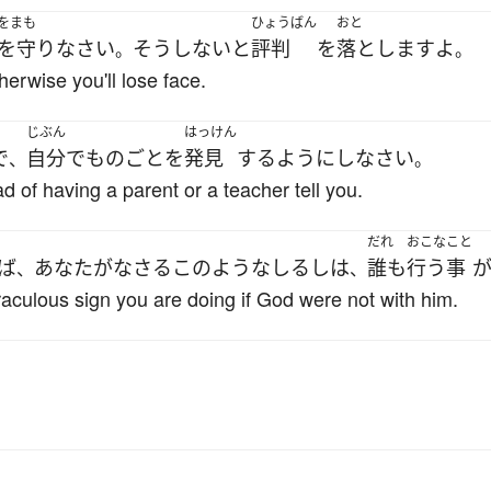
をまも
ひょうばん
おと
を守り
なさい
そうしないと
評判
を
落とします
よ
。
。
erwise you'll lose face.
じぶん
はっけん
で
自分で
ものごと
を
発見
する
ようにし
なさい
、
。
ad of having a parent or a teacher tell you.
だれ
おこな
こと
ば
あなた
が
なさる
このような
しるし
は
誰も
行う
事
、
、
aculous sign you are doing if God were not with him.