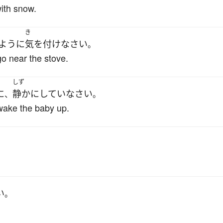
ith snow.
き
ように
気を付け
なさい
。
go near the stove.
しず
に
静か
に
してい
なさい
、
。
 wake the baby up.
い
。