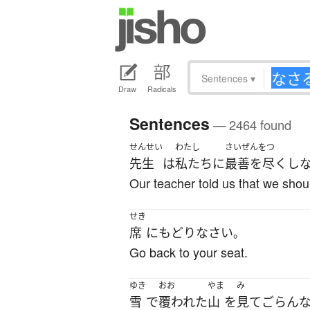
Sentences
▾
Draw
Radicals
Sentences
— 2464 found
せんせい
わたし
さいぜんをつ
先生
は
私たち
に
最善を尽くし
Our teacher told us that we shou
せき
席
に
もどり
なさい
。
Go back to your seat.
ゆき
おお
やま
み
雪
で
覆われた
山
を
見て
ごらん