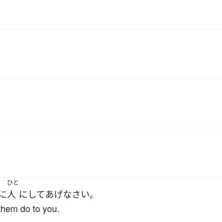
ひと
に
人
に
して
あげ
なさい
。
them do to you.