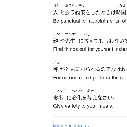
ひと
あうやくそく
じかん
人
と
会う約束
を
した
とき
は
時間
Be punctual for appointments, oth
おや
せんせい
おし
親
や
先生
に
教えて
もらわない
Find things out for yourself inste
かみ
神
が
ともに
おられる
の
でなけれ
For no one could perform the mir
しょくじ
へんか
あた
食事
に
変化
を
与え
なさい
。
Give variety to your meals.
More
S
entences >