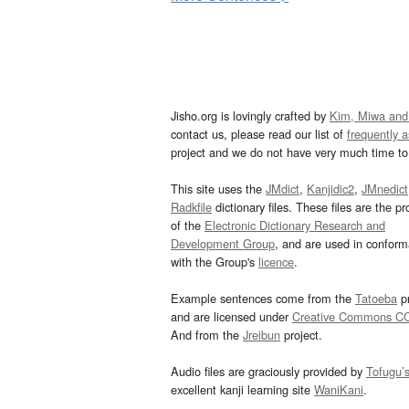
Jisho.org is lovingly crafted by
Kim, Miwa and
contact us, please read our list of
frequently 
project and we do not have very much time to 
This site uses the
JMdict
,
Kanjidic2
,
JMnedict
Radkfile
dictionary files. These files are the pr
of the
Electronic Dictionary Research and
Development Group
, and are used in confor
with the Group's
licence
.
Example sentences come from the
Tatoeba
pr
and are licensed under
Creative Commons C
And from the
Jreibun
project.
Audio files are graciously provided by
Tofugu’
excellent kanji learning site
WaniKani
.