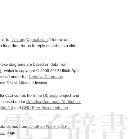
ail to
jisho.org@gmail.com
. Before you
 long time for us to reply as Jisho is a side
troke diagrams are based on data from
G
, which is copyright © 2009-2012 Ulrich Apel
leased under the
Creative Commons
tion-Share Alike 3.0
license.
dia data comes from the
DBpedia
project and
 licensed under
Creative Commons Attribution-
ike 3.0
and
GNU Free Documentation
e
.
ata comes from
Jonathan Waller‘s
JLPT
ces
page.