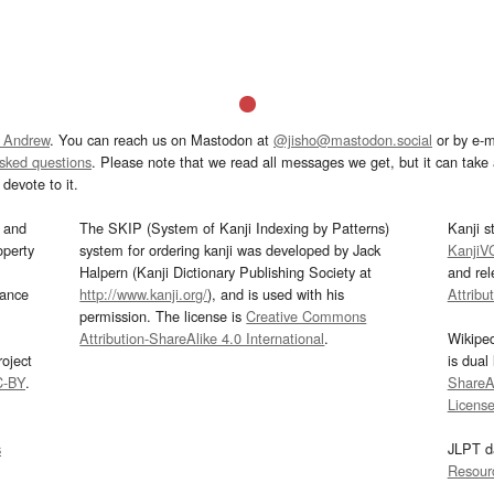
 Andrew
. You can reach us on Mastodon at
@jisho@mastodon.social
or by e-m
asked questions
. Please note that we read all messages we get, but it can take a
devote to it.
and
The SKIP (System of Kanji Indexing by Patterns)
Kanji s
operty
system for ordering kanji was developed by Jack
KanjiV
Halpern (Kanji Dictionary Publishing Society at
and re
mance
http://www.kanji.org/
), and is used with his
Attribu
permission. The license is
Creative Commons
Attribution-ShareAlike 4.0 International
.
Wikipe
oject
is dual
C-BY
.
ShareAl
Licens
s
JLPT d
Resour