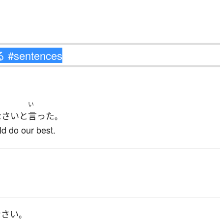
い
なさい
と
言った
。
ld do our best.
なさい
。