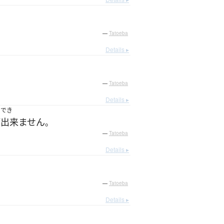
—
Tatoeba
Details ▸
—
Tatoeba
Details ▸
でき
が
出来ません
。
—
Tatoeba
Details ▸
—
Tatoeba
Details ▸