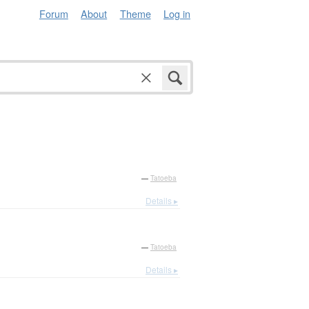
Forum
About
Theme
Log in
—
Tatoeba
Details ▸
—
Tatoeba
Details ▸