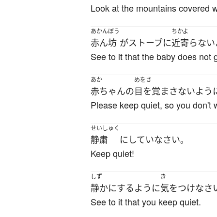
Look at the mountains covered w
あかんぼう
ちかよ
赤ん坊
が
ストーブ
に
近寄らない
See to it that the baby does not 
あか
めをさ
赤ちゃん
の
目を覚まさない
よう
Please keep quiet, so you don't
せいしゅく
静粛
に
してい
なさい
。
Keep quiet!
しず
き
静か
に
する
ように
気をつけ
なさ
See to it that you keep quiet.