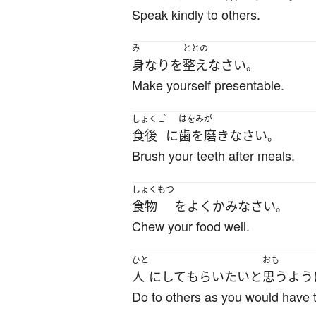
Speak kindly to others.
み
ととの
身なり
を
整え
なさい
。
Make yourself presentable.
しょくご
はをみが
食後
に
歯を磨き
なさい
。
Brush your teeth after meals.
しょくもつ
食物
を
よく
かみ
なさい
。
Chew your food well.
ひと
おも
人
に
して
もらい
たい
と
思うよう
Do to others as you would have 