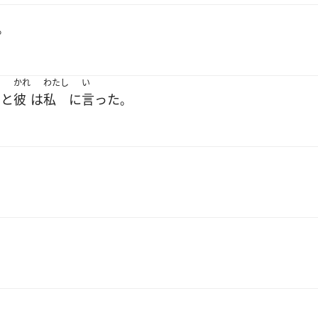
。
かれ
わたし
い
と
彼
は
私
に
言った
、
。