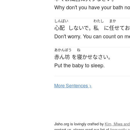
Why don't you have your bath n
しんぱい
わたし
まか
心配
しないで
私
に
任せて
お
。
Don't worry. You can count on m
あかんぼう
ね
赤ん坊
を
寝かせ
なさい
。
Put the baby to sleep.
More
S
entences >
Jisho.org is lovingly crafted by
Kim, Miwa and
contact us, please read our list of
frequently 