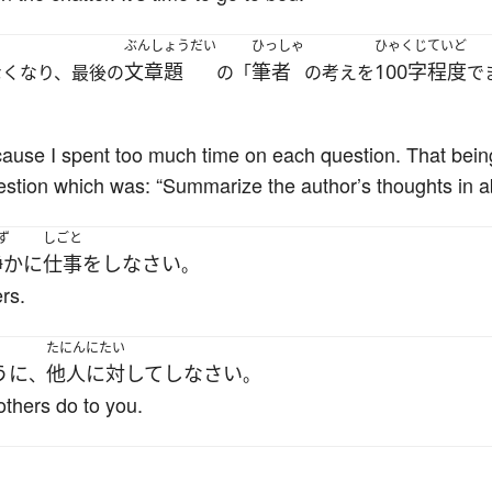
ぶんしょうだい
ひっしゃ
ひゃくじていど
文章題
筆者
100字程度
なくなり、最後の
の「
の考えを
で
cause I spent too much time on each question. That being 
uestion which was: “Summarize the author’s thoughts in 
ず
しごと
静かに
仕事
を
し
なさい
。
rs.
たにん
にたい
うに
他人
に対して
し
なさい
、
。
thers do to you.
。