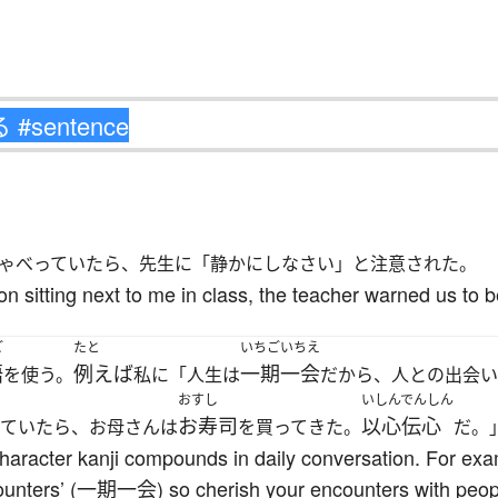
ゃべっていたら、先生に「静かにしなさい」と注意された。
n sitting next to me in class, the teacher warned us to b
ご
たと
いちごいちえ
語
例えば
一期一会
を使う。
私に「人生は
だから、人との出会い
おすし
いしんでんしん
お寿司
以心伝心
っていたら、お母さんは
を買ってきた。
だ。
aracter kanji compounds in daily conversation. For exam
encounters’ (一期一会) so cherish your encounters with peopl