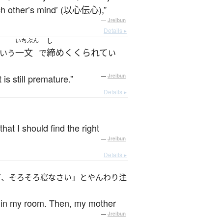
 each other’s mind’ (以心伝心),”
—
Jreibun
Details ▸
いちぶん
し
一文
締めくくられて
いう
で
い
is still premature.”
—
Jreibun
Details ▸
hat I should find the right
—
Jreibun
Details ▸
て、そろそろ寝なさい」とやんわり注
r in my room. Then, my mother
—
Jreibun