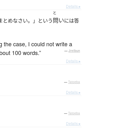
Details ▸
と
問い
まとめなさい。」という
には答
the case, I could not write a
about 100 words.”
—
Jreibun
Details ▸
—
Tatoeba
Details ▸
—
Tatoeba
Details ▸