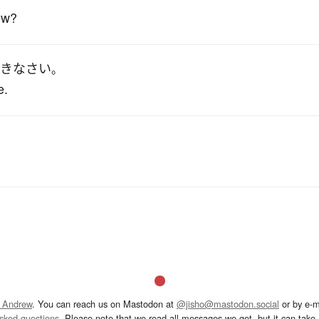
ow?
きなさい
。
e.
 Andrew
. You can reach us on Mastodon at
@jisho@mastodon.social
or by e-m
asked questions
. Please note that we read all messages we get, but it can take a