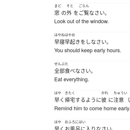
まど
そと
ごらん
窓
の
外
を
ご覧なさい
。
Look out of the window.
はやねはやお
早寝早起き
を
し
なさい
。
You should keep early hours.
ぜんぶ
た
全部
食べ
なさい
。
Eat everything.
はや
きたく
かれ
ちゅうい
早く
帰宅
する
ように
彼
に
注意
Remind him to come home early
はや
おふろにはい
早く
お風呂に入り
なさい
。