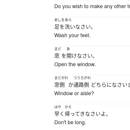
Do you wish to make any other t
あしをあら
足を洗い
なさい
。
Wash your feet.
まど
あ
窓
を
開け
なさい
。
Open the window.
まどがわ
つうろがわ
窓側
か
通路側
どちら
に
なさい
Window or aisle?
はや
かえ
早く
帰ってき
なさい
よ
。
Don't be long.