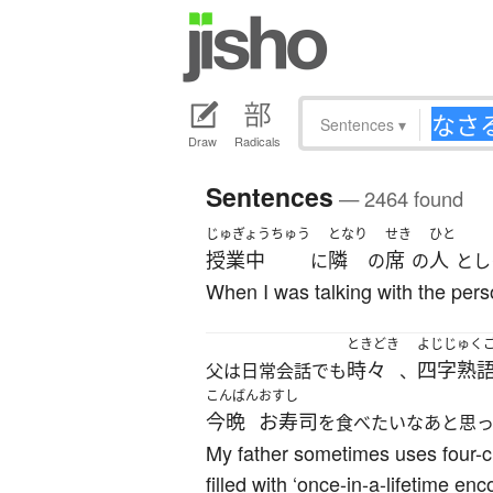
Sentences
▾
Draw
Radicals
Sentences
— 2464 found
じゅぎょうちゅう
となり
せき
ひと
授業中
隣
席
人
に
の
の
とし
When I was talking with the perso
ときどき
よじじゅく
時々
四字熟
父は日常会話でも
、
こんばん
おすし
今晩
お寿司
を食べたいなあと思
My father sometimes uses four-ch
filled with ‘once-in-a-lifetime 