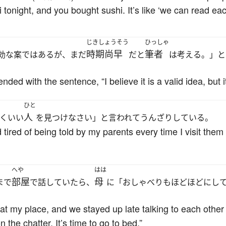
shi tonight, and you bought sushi. It’s like ‘we can read
じきしょうそう
ひっしゃ
時期尚早
筆者
効な案ではあるが、まだ
だと
は考える。」と
d with the sentence, “I believe it is a valid idea, but it 
ひと
人
くいい
を見つけなさい」と言われてうんざりしている。
tired of being told by my parents every time I visit them t
へや
はは
部屋
母
まで
で話していたら、
に「おしゃべりもほどほどにし
at my place, and we stayed up late talking to each othe
 the chatter. It’s time to go to bed.”