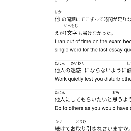
ほか
他
の問題にてこずって時間が足り
いちもじ
1文字
えが
も書けなかった。
I ran out of time on the exam be
single word for the last essay q
たにん
めいわく
し
他人
の
迷惑
にならない
ように
Work quietly lest you disturb othe
たにん
おも
他人
に
して
もらい
たい
と
思うよ
Do to others as you would have o
つづ
とりひ
続けて
お
取り引き
なさいます
か