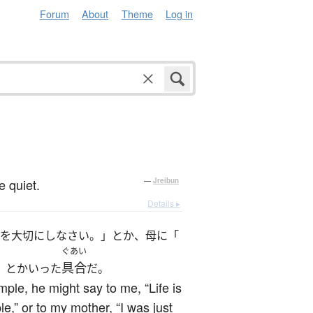
Forum
About
Theme
Log in
e quiet.
—
Jreibun
Details ▸
を大切にしなさい。」とか、母に「
ぐあい
具合
」とかいった
だ。
ple, he might say to me, “Life is
e,” or to my mother, “I was just