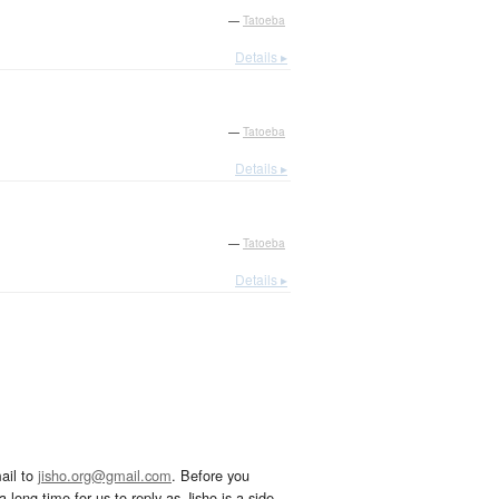
—
Tatoeba
Details ▸
—
Tatoeba
Details ▸
—
Tatoeba
Details ▸
ail to
jisho.org@gmail.com
. Before you
 long time for us to reply as Jisho is a side