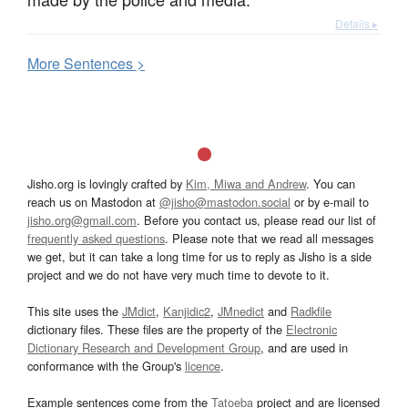
Details ▸
More
S
entences >
Jisho.org is lovingly crafted by
Kim, Miwa and Andrew
. You can
reach us on Mastodon at
@jisho@mastodon.social
or by e-mail to
jisho.org@gmail.com
. Before you contact us, please read our list of
frequently asked questions
. Please note that we read all messages
we get, but it can take a long time for us to reply as Jisho is a side
project and we do not have very much time to devote to it.
This site uses the
JMdict
,
Kanjidic2
,
JMnedict
and
Radkfile
dictionary files. These files are the property of the
Electronic
Dictionary Research and Development Group
, and are used in
conformance with the Group's
licence
.
Example sentences come from the
Tatoeba
project and are licensed