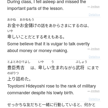
During class, I fell asleep and missed the
important parts of the lesson.
—
Jreibun
Details ▸
おかね
おかねもう
お金
お金儲け
や
の話をあからさまにするのは、
いや
卑しい
ことだとする考えもある。
Some believe that it is vulgar to talk overtly
about money or money-making.
—
Jreibun
Details ▸
とよとみひでよし
いや
う
ぶしょう
豊臣秀吉
卑しい
生まれ
武将
は、
ながら
にまで
のぼりつ
上り詰めた
。
Toyotomi Hideyoshi rose to the rank of military
commander despite his lowly birth.
—
Jreibun
Details ▸
せっかちな友だちと一緒に行動していると、何かと