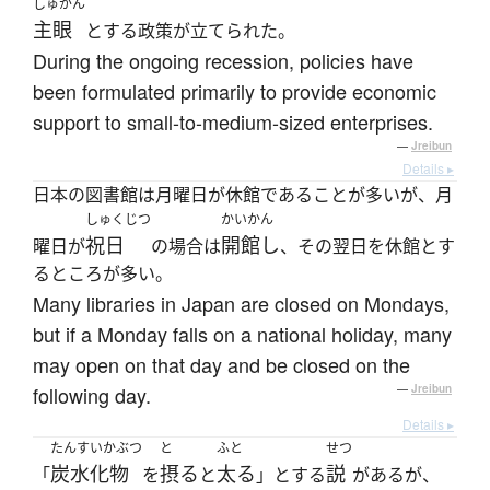
しゅがん
主眼
とする政策が立てられた。
During the ongoing recession, policies have
been formulated primarily to provide economic
support to small-to-medium-sized enterprises.
—
Jreibun
Details ▸
日本の図書館は月曜日が休館であることが多いが、月
しゅくじつ
かいかん
祝日
開館し
曜日が
の場合は
、その翌日を休館とす
るところが多い。
Many libraries in Japan are closed on Mondays,
but if a Monday falls on a national holiday, many
may open on that day and be closed on the
following day.
—
Jreibun
Details ▸
たんすいかぶつ
と
ふと
せつ
炭水化物
摂る
太る
説
「
を
と
」とする
があるが、