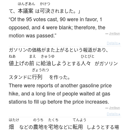
ほんぎあん
かけつ
本議案
可決
て、
は
されました。」
“Of the 95 votes cast, 90 were in favor, 1
opposed, and 4 were blank; therefore, the
motion was passed.”
—
Jreibun
Details ▸
ガソリンの価格がまた上がるという報道があり、
ねあ
まえ
きゅうゆ
ひとびと
値上げ
前
給油しよう
人々
の
に
とする
がガソリン
ぎょうれつ
行列
スタンドに
を作った。
There were reports of another gasoline price
hike, and a long line of people waited at gas
stations to fill up before the price increases.
—
Jreibun
Details ▸
はたけ
のうち
たくち
てんよう
畑
農地
宅地
転用
などの
を
などに
しようとする場