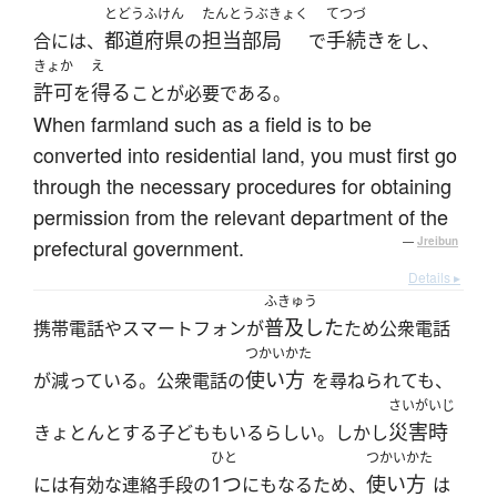
とどうふけん
たんとうぶきょく
てつづ
都道府県
担当部局
手続き
合には、
の
で
をし、
きょか
え
許可
得る
を
ことが必要である。
When farmland such as a field is to be
converted into residential land, you must first go
through the necessary procedures for obtaining
permission from the relevant department of the
prefectural government.
—
Jreibun
Details ▸
ふきゅう
普及した
携帯電話やスマートフォンが
ため公衆電話
つかいかた
使い方
が減っている。公衆電話の
を尋ねられても、
さいがいじ
災害時
きょとんとする子どももいるらしい。しかし
ひと
つかいかた
1つ
使い方
には有効な連絡手段の
にもなるため、
は