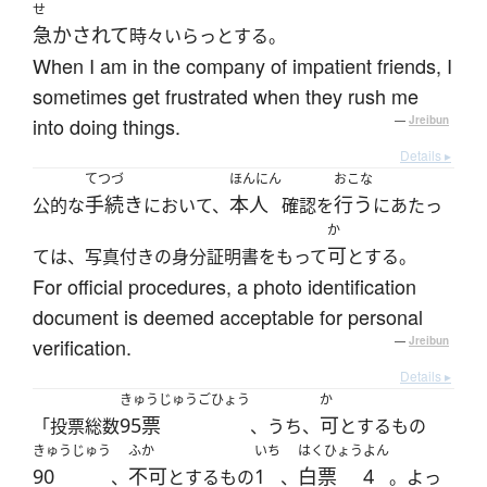
せ
急かされて
時々いらっとする。
When I am in the company of impatient friends, I
sometimes get frustrated when they rush me
into doing things.
—
Jreibun
Details ▸
てつづ
ほんにん
おこな
手続き
本人
行う
公的な
において、
確認を
にあたっ
か
可
ては、写真付きの身分証明書をもって
とする。
For official procedures, a photo identification
document is deemed acceptable for personal
verification.
—
Jreibun
Details ▸
きゅうじゅうごひょう
か
95票
可
「投票総数
、うち、
とするもの
きゅうじゅう
ふか
いち
はくひょう
よん
90
不可
1
白票
4
、
とするもの
、
。よっ