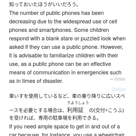
知っておいたほうがいいだろう。
The number of public phones has been
decreasing due to the widespread use of cell
phones and smartphones. Some children
respond with a blank stare or puzzled look when
asked if they can use a public phone. However,
it is advisable to familiarize children with their
use, as a public phone can be an effective
means of communication in emergencies such
as in times of disaster.
—
Jreibun
Details ▸
車いすを使用しているなど、車の乗り降りに広いスペ
りようしょう
利用証
ースを必要とする場合は、
の(交付+こうふ)
を受ければ、専用の駐車場を利用できる。
If you need ample space to get in and out of a
car because, for instance, you use a wheelchair,