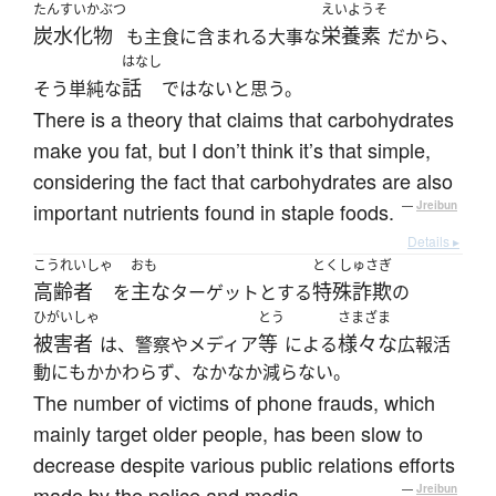
たんすいかぶつ
えいようそ
炭水化物
栄養素
も主食に含まれる大事な
だから、
はなし
話
そう単純な
ではないと思う。
There is a theory that claims that carbohydrates
make you fat, but I don’t think it’s that simple,
considering the fact that carbohydrates are also
important nutrients found in staple foods.
—
Jreibun
Details ▸
こうれいしゃ
おも
とくしゅさぎ
高齢者
主な
特殊詐欺
を
ターゲットとする
の
ひがいしゃ
とう
さまざま
被害者
等
様々な
は、警察やメディア
による
広報活
動にもかかわらず、なかなか減らない。
The number of victims of phone frauds, which
mainly target older people, has been slow to
decrease despite various public relations efforts
made by the police and media.
—
Jreibun