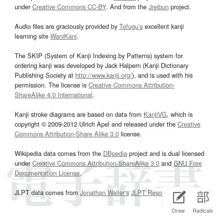
under
Creative Commons CC-BY
. And from the
Jreibun
project.
Audio files are graciously provided by
Tofugu’s
excellent kanji
learning site
WaniKani
.
The SKIP (System of Kanji Indexing by Patterns) system for
ordering kanji was developed by Jack Halpern (Kanji Dictionary
Publishing Society at
http://www.kanji.org/
), and is used with his
permission. The license is
Creative Commons Attribution-
ShareAlike 4.0 International
.
Kanji stroke diagrams are based on data from
KanjiVG
, which is
copyright © 2009-2012 Ulrich Apel and released under the
Creative
Commons Attribution-Share Alike 3.0
license.
Wikipedia data comes from the
DBpedia
project and is dual licensed
under
Creative Commons Attribution-ShareAlike 3.0
and
GNU Free
Documentation License
.
JLPT data comes from
Jonathan Waller‘s
JLPT Resources
page.
Draw
Radicals