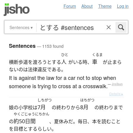
Forum
About
Theme
Log in
Sentences
▾
Sentences
— 1153 found
ひと
くるま
人
車
横断歩道を渡ろうとする
がいる時、
が止まら
ないのは法律違反である。
It is against the law for a car not to stop when
someone is trying to cross at a crosswalk.
—
Jreibun
Details ▸
しちがつ
はちがつ
7月
8月
娘の小学校は
の終わりから
の終わりまで
やくごじゅうにちかん
約50日間
の
、夏休みだ。毎日、本を読むこと
を目標とするらしい。