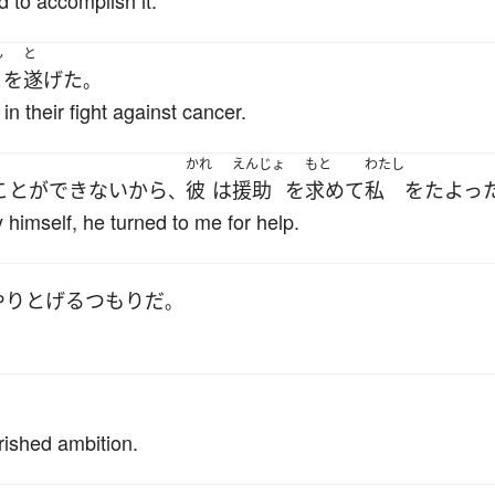
to accomplish it.
ん
と
を
遂げた
。
n their fight against cancer.
かれ
えんじょ
もと
わたし
ことができない
から
彼
は
援助
を
求めて
私
を
たよっ
、
 himself, he turned to me for help.
やりとげる
つもり
だ
。
rished ambition.