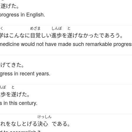
を
遂げた
。
rogress in English.
く
めざま
しんぽ
と
学
は
こんなに
目覚しい
進歩
を
遂げなかった
であろう
。
cs, medicine would not have made such remarkable progres
遂げて
きた
。
ress in recent years.
んぽ
と
進歩
を
遂げた
。
in this century.
けっしん
それ
を
なしとげる
決心
である
。