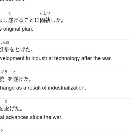
と
こしつ
なし
遂げる
こと
に
固執
した
。
 original plan.
しんぽ
進歩
を
とげた
。
lopment in industrial technology after the war.
んぼう
と
貌
を
遂げた
。
nge as a result of industrialization.
と
を
遂げた
。
at advances since the war.
と