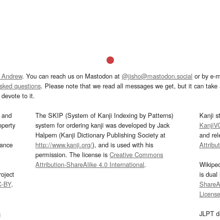
 Andrew
. You can reach us on Mastodon at
@jisho@mastodon.social
or by e-m
asked questions
. Please note that we read all messages we get, but it can take a
devote to it.
and
The SKIP (System of Kanji Indexing by Patterns)
Kanji s
operty
system for ordering kanji was developed by Jack
KanjiV
Halpern (Kanji Dictionary Publishing Society at
and re
mance
http://www.kanji.org/
), and is used with his
Attribu
permission. The license is
Creative Commons
Attribution-ShareAlike 4.0 International
.
Wikipe
oject
is dual
C-BY
.
ShareAl
Licens
s
JLPT d