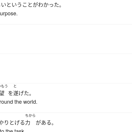
しい
と
いう
こと
が
わかった
。
 purpose.
いもう
と
望
を
遂げた
。
around the world.
ちから
やりとげる
力
が
ある
。
o the task.