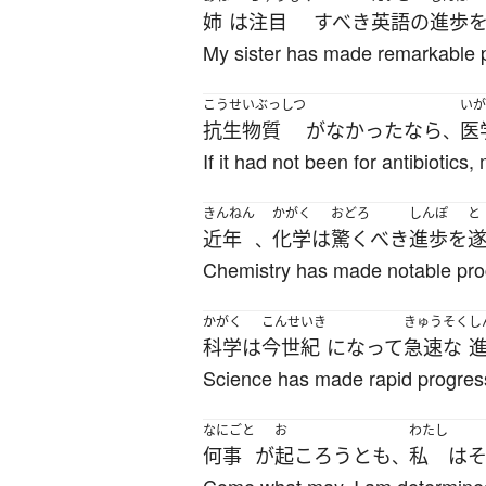
姉
は
注目
すべき
英語
の
進歩
My sister has made remarkable p
こうせいぶっしつ
いが
抗生物質
が
なかった
なら
医
、
If it had not been for antibioti
きんねん
かがく
おどろ
しんぽ
と
近年
化学
は
驚くべき
進歩
を
、
Chemistry has made notable prog
かがく
こんせいき
きゅうそく
し
科学
は
今世紀
になって
急速な
Science has made rapid progress 
なにごと
お
わたし
何事
が
起ころう
とも
私
は
、