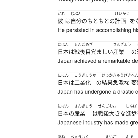
かれ
じぶん
けいかく
彼
は
自分
の
もともとの
計画
を
He persisted in accomplishing his
にほん
せんご
めざ
さんぎょう
日本
は
戦後
目覚ましい
産業
の
Japan achieved a remarkable deve
にほん
こうぎょうか
けっか
きゅうげき
へ
日本
は
工業化
の
結果
急激な
変
Japan has undergone a drastic cha
にほん
さんぎょう
せんご
おお
しんぽ
日本
の
産業
は
戦後
大きな
進歩
Japanese industry has made gre
あね
ちゅうもく
えいご
しんぽ