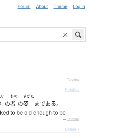
Forum
About
Theme
Log in
—
Tatoeba
Details ▸
れい
もの
すがた
齢
の
者
の
姿
まで
ある
。
oked to be old enough to be
—
Tatoeba
Details ▸