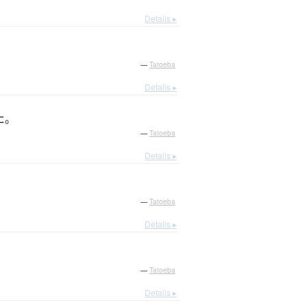
Details ▸
—
Tatoeba
Details ▸
た
。
—
Tatoeba
Details ▸
—
Tatoeba
Details ▸
—
Tatoeba
Details ▸