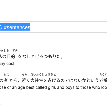
わたし
もくてき
私の
目的
を
なしとげる
つもり
だ
。
any cost.
もの
ちか
だいおうじょうをと
ろう
の
者
から
近く
大往生を遂げる
の
ではない
か
という
老
、
ose of an age best called girls and boys to those who lo
か