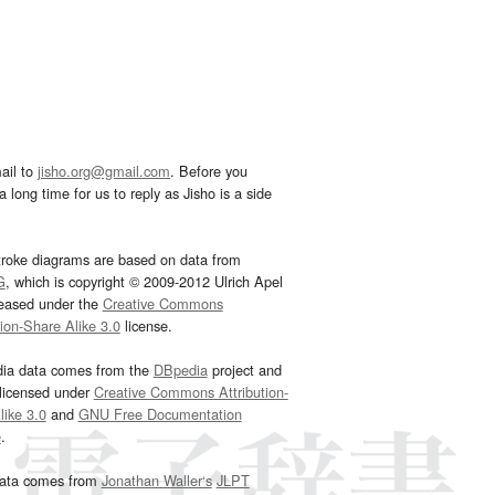
ail to
jisho.org@gmail.com
. Before you
 long time for us to reply as Jisho is a side
troke diagrams are based on data from
G
, which is copyright © 2009-2012 Ulrich Apel
leased under the
Creative Commons
tion-Share Alike 3.0
license.
dia data comes from the
DBpedia
project and
 licensed under
Creative Commons Attribution-
ike 3.0
and
GNU Free Documentation
e
.
ata comes from
Jonathan Waller‘s
JLPT