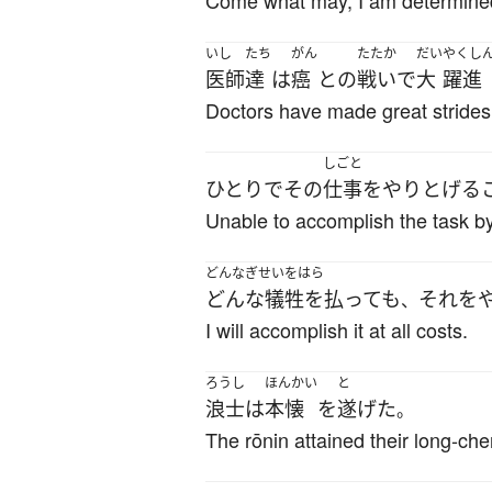
Come what may, I am determined 
いし
たち
がん
たたか
だい
やくし
医師
達
は
癌
と
の
戦い
で
大
躍進
Doctors have made great strides i
しごと
ひとりで
その
仕事
を
やりとげる
Unable to accomplish the task by
どんなぎせいをはら
どんな犠牲を払っても
それ
を
、
I will accomplish it at all costs.
ろうし
ほんかい
と
浪士
は
本懐
を
遂げた
。
The rōnin attained their long-che