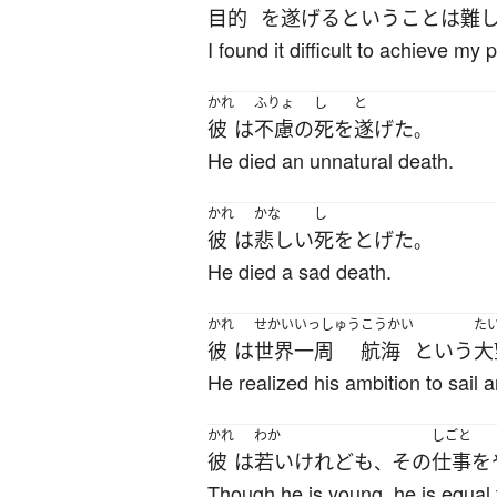
目的
を
遂げる
という
こと
は
難
I found it difficult to achieve my
かれ
ふりょ
し
と
彼
は
不慮の
死
を
遂げた
。
He died an unnatural death.
かれ
かな
し
彼
は
悲しい
死
を
とげた
。
He died a sad death.
かれ
せかいいっしゅう
こうかい
た
彼
は
世界一周
航海
という
大
He realized his ambition to sail 
かれ
わか
しごと
彼
は
若い
けれども
その
仕事
を
、
Though he is young, he is equal t