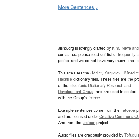
More
S
entences >
Jisho.org is lovingly crafted by
Kim, Miwa and
contact us, please read our list of
frequently 
project and we do not have very much time to 
This site uses the
JMdict
,
Kanjidic2
,
JMnedict
Radkfile
dictionary files. These files are the pr
of the
Electronic Dictionary Research and
Development Group
, and are used in confor
with the Group's
licence
.
Example sentences come from the
Tatoeba
pr
and are licensed under
Creative Commons C
And from the
Jreibun
project.
Audio files are graciously provided by
Tofugu’