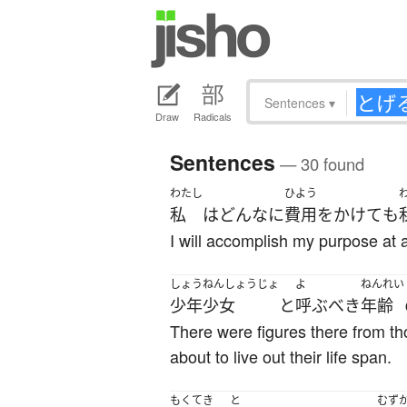
Sentences
▾
Draw
Radicals
Sentences
— 30 found
わたし
ひよう
私
は
どんなに
費用
を
かけて
も
I will accomplish my purpose at 
しょうねんしょうじょ
よ
ねんれい
少年少女
と
呼ぶ
べき
年齢
There were figures there from th
about to live out their life span.
もくてき
と
むず