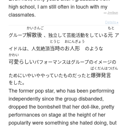
high school, I am still often in touch with my
classmates.
—
Jreibun
Details ▸
かいさんご
もと
解散後
元
グループ
、独立して芸能活動をしている
ア
とうじ
おにんぎょう
当時
お人形
イドルは、人気絶頂
の
のような
かわい
可愛らしい
パフォーマンスはグループのイメージの
ばくだんはつげん
爆弾発言
ためにいやいややっていたものだったと
をした。
The former pop star, who has been performing
independently since the group disbanded,
dropped the bombshell that her doll-like, pretty
performances on stage at the height of her
popularity were something she hated doing, but