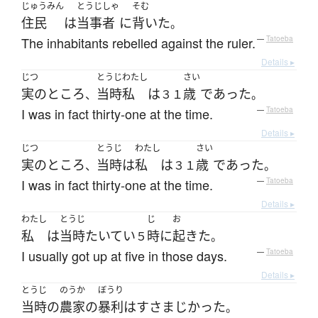
じゅうみん
とうじしゃ
そむ
住民
は
当事者
に
背いた
。
The inhabitants rebelled against the ruler.
—
Tatoeba
Details ▸
じつ
とうじ
わたし
さい
実のところ
当時
私
は
歳
であった
、
３１
。
I was in fact thirty-one at the time.
—
Tatoeba
Details ▸
じつ
とうじ
わたし
さい
実のところ
当時
は
私
は
歳
であった
、
３１
。
I was in fact thirty-one at the time.
—
Tatoeba
Details ▸
わたし
とうじ
じ
お
私
は
当時
たいてい
時
に
起きた
５
。
I usually got up at five in those days.
—
Tatoeba
Details ▸
とうじ
のうか
ぼうり
当時
の
農家
の
暴利
は
すさまじかった
。