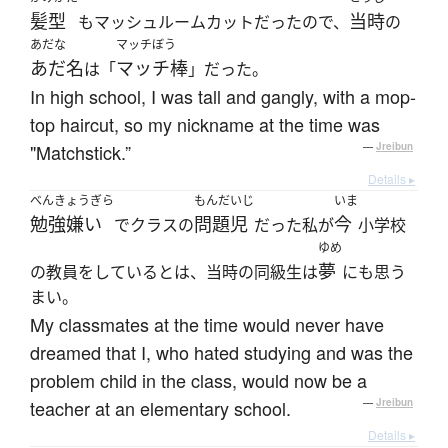
髪型
当時
もマッシュルームカットだったので、
の
あだな
マッチぼう
あだ名
マッチ棒
は「
」だった。
In high school, I was tall and gangly, with a mop-
top haircut, so my nickname at the time was
"Matchstick.”
—
Jreibun
Details ▸
べんきょうぎら
もんだいじ
いま
勉強嫌い
問題児
今
でクラスの
だった私が
小学校
ゆめ
夢
の教員をしているとは、当時の同級生は
にも思う
まい。
My classmates at the time would never have
dreamed that I, who hated studying and was the
problem child in the class, would now be a
teacher at an elementary school.
—
Jreibun
Details ▸