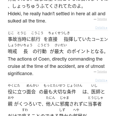
しょっちゅう
ふてくされてた
の
よ
、
。
Hideki, he really hadn't settled in here at all and
sulked all the time.
—
Tatoeba
Details ▸
じこ
とうじ
こうこう
ちょくせつ
しき
事故
当時
に
航行
を
直接
指揮
していた
コーエン
しょうかい
ちょう
こうどう
さいだい
哨戒
長
の
行動
が
最大
の
ポイント
となる
。
The actions of Coen, directly commanding the
cruise at the time of the accident, are of utmost
significance.
—
Tatoeba
Details ▸
やくにた
めんかい
もっと
たいせつ
じょうけん
いし
役に立つ
面会
の
最も
大切な
条件
は
医師
と
、
おや
たにん
じゃま
とうじしゃ
親
が
くつろいで
他人
に
邪魔
されず
に
当事者
、
すわ
しず
へや