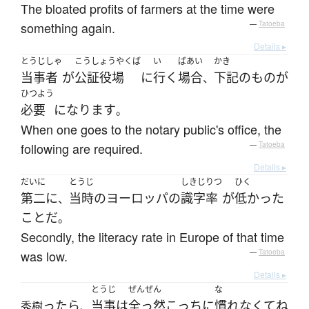
The bloated profits of farmers at the time were
something again.
—
Tatoeba
Details ▸
とうじしゃ
こうしょうやくば
い
ばあい
かき
当事者
が
公証役場
に
行く
場合
下記
の
もの
が
、
ひつよう
必要
になります
。
When one goes to the notary public's office, the
following are required.
—
Tatoeba
Details ▸
だいに
とうじ
しきじりつ
ひく
第二
に
当時
の
ヨーロッパ
の
識字率
が
低かった
、
こと
だ
。
Secondly, the literacy rate in Europe of that time
was low.
—
Tatoeba
Details ▸
とうじ
ぜんぜん
な
ったら
当事
は
全っ然
こっち
に
慣れなくて
ね
秀樹
、