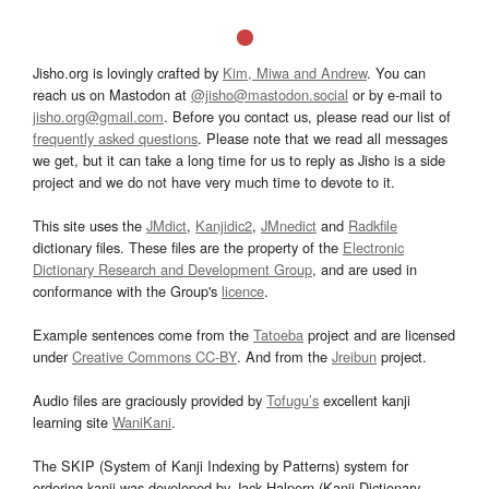
Jisho.org is lovingly crafted by
Kim, Miwa and Andrew
. You can
reach us on Mastodon at
@jisho@mastodon.social
or by e-mail to
jisho.org@gmail.com
. Before you contact us, please read our list of
frequently asked questions
. Please note that we read all messages
we get, but it can take a long time for us to reply as Jisho is a side
project and we do not have very much time to devote to it.
This site uses the
JMdict
,
Kanjidic2
,
JMnedict
and
Radkfile
dictionary files. These files are the property of the
Electronic
Dictionary Research and Development Group
, and are used in
conformance with the Group's
licence
.
Example sentences come from the
Tatoeba
project and are licensed
under
Creative Commons CC-BY
. And from the
Jreibun
project.
Audio files are graciously provided by
Tofugu’s
excellent kanji
learning site
WaniKani
.
The SKIP (System of Kanji Indexing by Patterns) system for
ordering kanji was developed by Jack Halpern (Kanji Dictionary