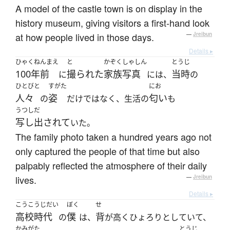
A model of the castle town is on display in the
history museum, giving visitors a first-hand look
at how people lived in those days.
—
Jreibun
Details ▸
ひゃくねんまえ
と
かぞくしゃしん
とうじ
100年前
撮られた
家族写真
当時
に
には、
の
ひとびと
すがた
にお
人々
姿
匂い
の
だけではなく、生活の
も
うつしだ
写し出されて
いた。
The family photo taken a hundred years ago not
only captured the people of that time but also
palpably reflected the atmosphere of their daily
lives.
—
Jreibun
Details ▸
こうこうじだい
ぼく
せ
高校時代
僕
背
の
は、
が高くひょろりとしていて、
かみがた
とうじ