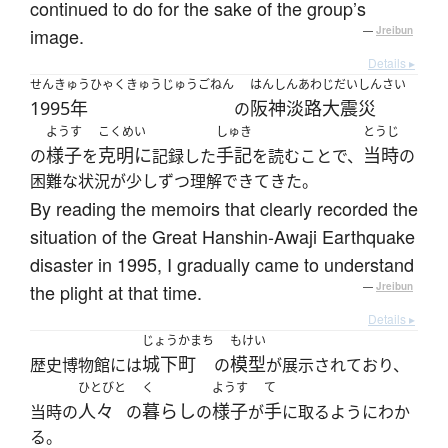
continued to do for the sake of the group’s
image.
—
Jreibun
Details ▸
せんきゅうひゃくきゅうじゅうごねん
はんしんあわじだいしんさい
1995年
阪神淡路大震災
の
ようす
こくめい
しゅき
とうじ
様子
克明に
手記
当時
の
を
記録した
を読むことで、
の
困難な状況が少しずつ理解できてきた。
By reading the memoirs that clearly recorded the
situation of the Great Hanshin-Awaji Earthquake
disaster in 1995, I gradually came to understand
the plight at that time.
—
Jreibun
Details ▸
じょうかまち
もけい
城下町
模型
歴史博物館には
の
が展示されており、
ひとびと
く
ようす
て
人々
暮らし
様子
手
当時の
の
の
が
に取るようにわか
る。