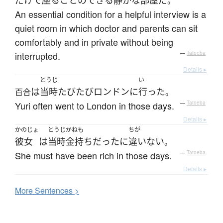
だけ
で
座る
こと
の
できる
静かな
部屋
だ
。
An essential condition for a helpful interview is a
quiet room in which doctor and parents can sit
comfortably and in private without being
interrupted.
—
Tatoeba
Details ▸
とうじ
い
は
当時
たびたび
ロンドン
に
行った
百合
。
Yuri often went to London in those days.
—
Tatoeba
Details ▸
かのじょ
とうじ
かねも
ちが
彼女
は
当時
金持ち
だった
に
違いない
。
She must have been rich in those days.
—
Tatoeba
Details ▸
More
S
entences >