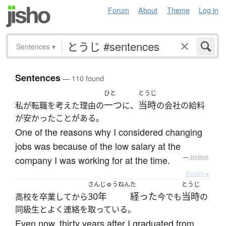
Forum
About
Theme
Log in
Sentences
▾
Sentences
— 110 found
ひと
とうじ
一つ
当時
私が転職を考えた理由の
に、
の会社の給料
が安かったことがある。
One of the reasons why I considered changing
jobs was because of the low salary at the
company I was working for at the time.
—
Jreibun
Details ▸
さんじゅうねん
た
とうじ
30年
経った
当時
高校を卒業してから
今でも
の
同級生とよく連絡を取っている。
Even now, thirty years after I graduated from