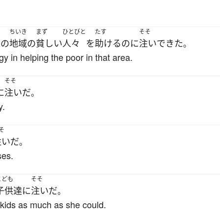
ちいき
まず
ひとびと
たす
そそ
その
地域
の
貧しい
人々
を
助ける
のに
注い
できた
。
y in helping the poor in that area.
そそ
に
注いだ
。
y.
そ
注いだ
。
ses.
こども
そそ
子供達
に
注いだ
。
 kids as much as she could.