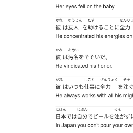
Her eyes fell on the baby.
かれ
ゆうじん
たす
ぜんり
彼
は
友人
を
助ける
こと
に
全力
He concentrated his energies on 
かれ
おめい
彼
は
汚名
を
そそいだ
。
He vindicated his honor.
かれ
しごと
ぜんりょく
そそ
彼
は
いつも
仕事
に
全力
を
注
He always works with all his mig
にほん
じぶん
そそ
日本
で
は
自分で
ビール
を
注がず
In Japan you don't pour your own