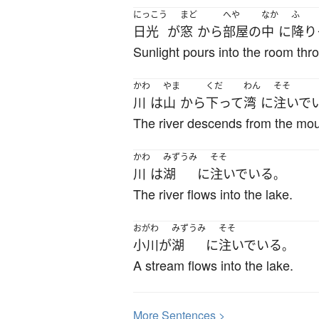
にっこう
まど
へや
なか
ふ
日光
が
窓
から
部屋
の
中
に
降り
Sunlight pours into the room thr
かわ
やま
くだ
わん
そそ
川
は
山
から
下って
湾
に
注いで
The river descends from the mou
かわ
みずうみ
そそ
川
は
湖
に
注いでいる
。
The river flows into the lake.
おがわ
みずうみ
そそ
小川
が
湖
に
注いでいる
。
A stream flows into the lake.
More
S
entences >