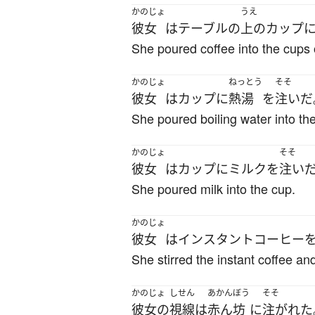
かのじょ
うえ
彼女
は
テーブル
の
上の
カップ
She poured coffee into the cups 
かのじょ
ねっとう
そそ
彼女
は
カップ
に
熱湯
を
注いだ
She poured boiling water into th
かのじょ
そそ
彼女
は
カップ
に
ミルク
を
注い
She poured milk into the cup.
かのじょ
彼女
は
インスタントコーヒー
She stirred the instant coffee an
かのじょ
しせん
あかんぼう
そそ
彼女の
視線
は
赤ん坊
に
注がれた