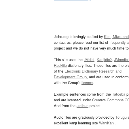
Jisho.org is lovingly crafted by
Kim, Miwa and
contact us, please read our list of
frequently 
project and we do not have very much time to 
This site uses the
JMdict
,
Kanjidic2
,
JMnedict
Radkfile
dictionary files. These files are the pr
of the
Electronic Dictionary Research and
Development Group
, and are used in confor
with the Group's
licence
.
Example sentences come from the
Tatoeba
pr
and are licensed under
Creative Commons C
And from the
Jreibun
project.
Audio files are graciously provided by
Tofugu’
excellent kanji learning site
WaniKani
.