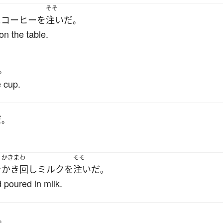
そそ
に
コーヒー
を
注いだ
。
on the table.
。
e cup.
だ
。
かきまわ
そそ
を
かき回し
ミルク
を
注いだ
。
d poured in milk.
。