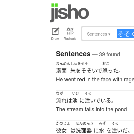
Sentences
▾
Draw
Radicals
Sentences
— 39 found
まんめん
しゅをそそ
おこ
満面
朱をそそいで
怒った
。
He went red in the face with rage
なが
いけ
そそ
流れ
は
池
に
注いでいる
。
The stream falls into the pond.
かのじょ
せんめんき
みず
そそ
彼女
は
洗面器
に
水
を
注いだ
。