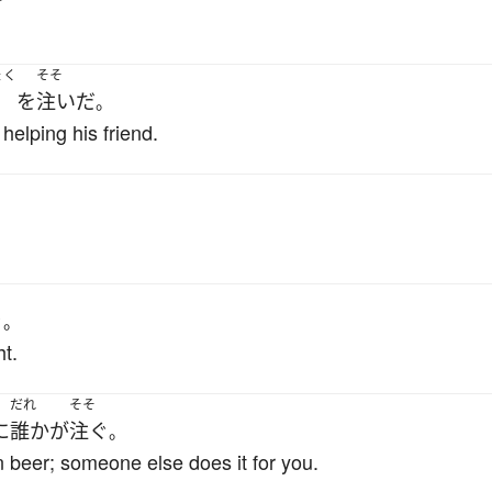
ょく
そそ
を
注いだ
。
helping his friend.
ぐ
。
ht.
だれ
そそ
に
誰か
が
注ぐ
。
 beer; someone else does it for you.