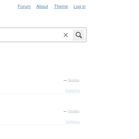
Forum
About
Theme
Log in
—
Tatoeba
Details ▸
—
Tatoeba
Details ▸