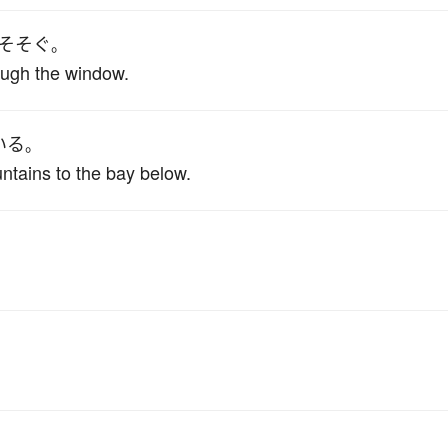
そそぐ
。
ough the window.
いる
。
ntains to the bay below.