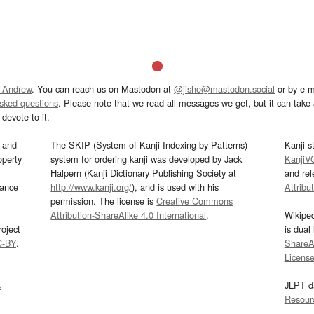
 Andrew
. You can reach us on Mastodon at
@jisho@mastodon.social
or by e-m
asked questions
. Please note that we read all messages we get, but it can take a
devote to it.
and
The SKIP (System of Kanji Indexing by Patterns)
Kanji s
operty
system for ordering kanji was developed by Jack
KanjiV
Halpern (Kanji Dictionary Publishing Society at
and re
mance
http://www.kanji.org/
), and is used with his
Attribu
permission. The license is
Creative Commons
Attribution-ShareAlike 4.0 International
.
Wikipe
oject
is dual
C-BY
.
ShareAl
Licens
s
JLPT d
Resour