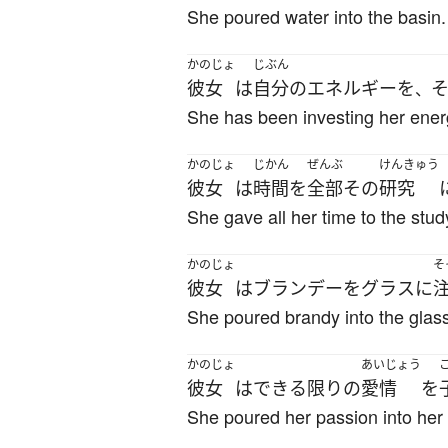
She poured water into the basin.
かのじょ
じぶん
彼女
は
自分
の
エネルギー
を
、
She has been investing her energ
かのじょ
じかん
ぜんぶ
けんきゅう
彼女
は
時間
を
全部
その
研究
She gave all her time to the stud
かのじょ
そ
彼女
は
ブランデー
を
グラス
に
She poured brandy into the glas
かのじょ
あいじょう
彼女
は
できる限り
の
愛情
を
She poured her passion into her