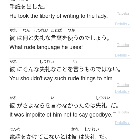
手紙を出した
。
He took the liberty of writing to the lady.
—
Tatoeba
Details ▸
かれ
なん
しつれい
ことば
つか
彼
は
何と
失礼な
言葉
を
使う
の
でしょう
。
What rude language he uses!
—
Tatoeba
Details ▸
かれ
しつれい
い
彼
に
そんな
失礼な
こと
を
言う
もの
ではない
。
You shouldn't say such rude things to him.
—
Tatoeba
Details ▸
かれ
い
しつれい
彼
が
さよなら
を
言わなかった
の
は
失礼
だ
。
It was impolite of him not to say goodbye.
—
Tatoeba
Details ▸
でんわ
かれ
しつれい
電話をかけて
こない
と
は
彼
は
失礼
だ
。