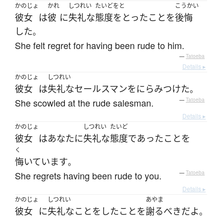
かのじょ
かれ
しつれい
たいどをと
こうかい
彼女
は
彼
に
失礼な
態度をとった
こと
を
後悔
した
。
She felt regret for having been rude to him.
—
Tatoeba
Details ▸
かのじょ
しつれい
彼女
は
失礼な
セールスマン
を
にらみつけた
。
She scowled at the rude salesman.
—
Tatoeba
Details ▸
かのじょ
しつれい
たいど
彼女
は
あなた
に
失礼な
態度
であった
こと
を
く
悔いています
。
She regrets having been rude to you.
—
Tatoeba
Details ▸
かのじょ
しつれい
あやま
彼女
に
失礼な
こと
を
した
こと
を
謝る
べき
だ
よ
。