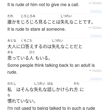
It is rude of him not to give me a call.
—
Tatoeba
Details ▸
だれ
じろじろみ
しつれい
誰か
を
じろじろ見る
こと
は
失礼な
こと
です
。
It is rude to stare at someone.
—
Tatoeba
Details ▸
おとな
くちごた
しつれい
大人
に
口答え
する
の
は
失礼な
こと
だ
と
おも
ひと
思っている
人
も
いる
。
Some people think talking back to an adult is
rude.
—
Tatoeba
Details ▸
わたし
しつれい
はな
かた
私
は
そんな
失礼な
話しかけられ
方
に
な
慣れていない
。
I'm not used to being talked to in such a rude