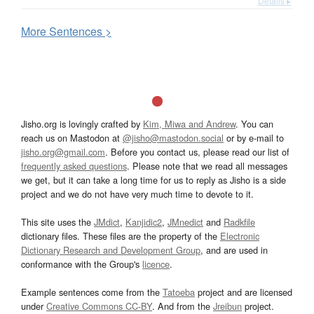
Details ▸
More
S
entences >
Jisho.org is lovingly crafted by
Kim, Miwa and Andrew
. You can
reach us on Mastodon at
@jisho@mastodon.social
or by e-mail to
jisho.org@gmail.com
. Before you contact us, please read our list of
frequently asked questions
. Please note that we read all messages
we get, but it can take a long time for us to reply as Jisho is a side
project and we do not have very much time to devote to it.
This site uses the
JMdict
,
Kanjidic2
,
JMnedict
and
Radkfile
dictionary files. These files are the property of the
Electronic
Dictionary Research and Development Group
, and are used in
conformance with the Group's
licence
.
Example sentences come from the
Tatoeba
project and are licensed
under
Creative Commons CC-BY
. And from the
Jreibun
project.