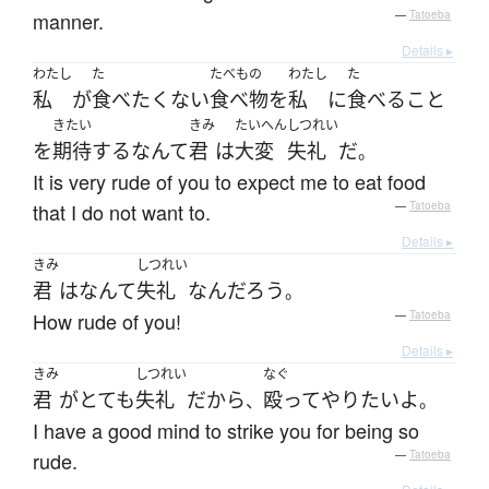
manner.
—
Tatoeba
Details ▸
わたし
た
たべもの
わたし
た
私
が
食べ
たくない
食べ物
を
私
に
食べる
こと
きたい
きみ
たいへん
しつれい
を
期待
する
なんて
君
は
大変
失礼
だ
。
It is very rude of you to expect me to eat food
that I do not want to.
—
Tatoeba
Details ▸
きみ
しつれい
君
は
なんて
失礼
な
ん
だろう
。
How rude of you!
—
Tatoeba
Details ▸
きみ
しつれい
なぐ
君
が
とても
失礼
だから
殴って
やり
たい
よ
、
。
I have a good mind to strike you for being so
rude.
—
Tatoeba