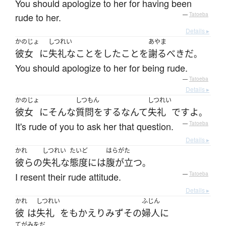
You should apologize to her for having been
rude to her.
—
Tatoeba
Details ▸
かのじょ
しつれい
あやま
彼女
に
失礼な
こと
を
した
こと
を
謝る
べき
だ
。
You should apologize to her for being rude.
—
Tatoeba
Details ▸
かのじょ
しつもん
しつれい
彼女
に
そんな
質問をする
なんて
失礼
です
よ
。
It's rude of you to ask her that question.
—
Tatoeba
Details ▸
かれ
しつれい
たいど
はらがた
彼らの
失礼な
態度
には
腹が立つ
。
I resent their rude attitude.
—
Tatoeba
Details ▸
かれ
しつれい
ふじん
彼
は
失礼
を
も
かえりみず
その
婦人
に
てがみをだ