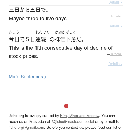
Details ▸
三日
から
五日
で
。
Maybe three to five days.
—
Tatoeba
Details ▸
きょう
れんぞく
かぶか
げらく
今日
で
５日
連続
の
株価
下落
だ
。
This is the fifth consecutive day of decline of
stock prices.
—
Tatoeba
Details ▸
More
S
entences >
Jisho.org is lovingly crafted by
Kim, Miwa and Andrew
. You can
reach us on Mastodon at
@jisho@mastodon.social
or by e-mail to
jisho.org@gmail.com
. Before you contact us, please read our list of