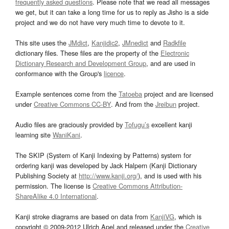
frequently asked questions
. Please note that we read all messages
we get, but it can take a long time for us to reply as Jisho is a side
project and we do not have very much time to devote to it.
This site uses the
JMdict
,
Kanjidic2
,
JMnedict
and
Radkfile
dictionary files. These files are the property of the
Electronic
Dictionary Research and Development Group
, and are used in
conformance with the Group's
licence
.
Example sentences come from the
Tatoeba
project and are licensed
under
Creative Commons CC-BY
. And from the
Jreibun
project.
Audio files are graciously provided by
Tofugu’s
excellent kanji
learning site
WaniKani
.
The SKIP (System of Kanji Indexing by Patterns) system for
ordering kanji was developed by Jack Halpern (Kanji Dictionary
Publishing Society at
http://www.kanji.org/
), and is used with his
permission. The license is
Creative Commons Attribution-
ShareAlike 4.0 International
.
Kanji stroke diagrams are based on data from
KanjiVG
, which is
copyright © 2009-2012 Ulrich Apel and released under the
Creative