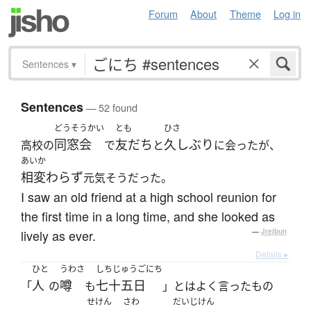
Forum
About
Theme
Log in
Sentences
▾
Sentences
— 52 found
どうそうかい
とも
ひさ
同窓会
友だち
久しぶり
高校の
で
と
に会ったが、
あいか
相変わらず
元気そうだった。
I saw an old friend at a high school reunion for
the first time in a long time, and she looked as
lively as ever.
—
Jreibun
Details ▸
ひと
うわさ
しちじゅうごにち
人
噂
七十五日
「
の
も
」とはよく言ったもの
せけん
さわ
だいじけん