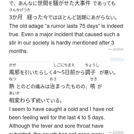
世間
騒がせた
大事件
で、あんなに
を
であっても
さんかげつ
た
3か月
経った
今ではほとんど話題にあがらない。
The old adage “a rumor lasts 75 days” is indeed
true. Even a major incident that caused such a
stir in our society is hardly mentioned after 3
months.
—
Jreibun
Details ▸
かぜ
しごにちまえ
ちょうし
風邪
4〜5日前
調子
を引いたらしく
から
が悪い。
ねつ
おさ
せき
熱
治まった
咳
とのどの痛みは
ものの、
が
あいか
相変わらず
続いている。
I seem to have caught a cold and I have not
been feeling well for the last 4 to 5 days.
Although the fever and sore throat have
subsided, the cough has not gone away.
—
Jreibun