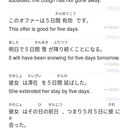
Details ▸
かん
ゆうこう
この
オファー
は
５日
間
有効
です
。
This offer is good for five days.
—
Tatoeba
Details ▸
あした
かん
ゆき
ふりつづ
明日
で
５日
間
雪
が
降り続く
ことになる
。
It will have been snowing for five days tomorrow.
—
Tatoeba
Details ▸
かのじょ
たいざい
かん
の
彼女
は
滞在
を
５日
間
延ばした
。
She extended her stay by five days.
—
Tatoeba
Details ▸
かのじょ
ひ
ぜんじつ
かれ
彼女
は
その
日
の
前日
つまり
５月
５日
に
彼
に
、
あ
会った
。