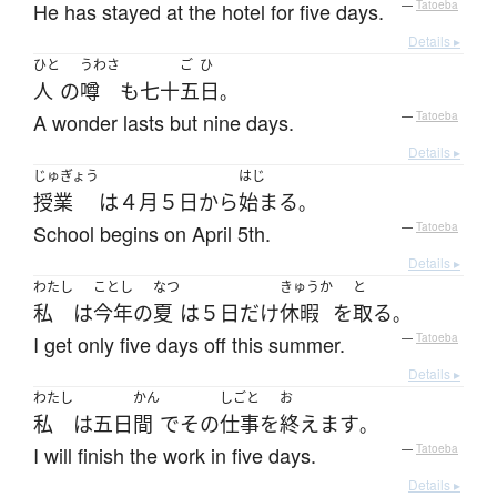
He has stayed at the hotel for five days.
—
Tatoeba
Details ▸
ひと
うわさ
ご
ひ
人
の
噂
も
七十
五
日
。
A wonder lasts but nine days.
—
Tatoeba
Details ▸
じゅぎょう
はじ
授業
は
４月
５日
から
始まる
。
School begins on April 5th.
—
Tatoeba
Details ▸
わたし
ことし
なつ
きゅうか
と
私
は
今年
の
夏
は
５日
だけ
休暇
を
取る
。
I get only five days off this summer.
—
Tatoeba
Details ▸
わたし
かん
しごと
お
私
は
五日
間
で
その
仕事
を
終えます
。
I will finish the work in five days.
—
Tatoeba
Details ▸