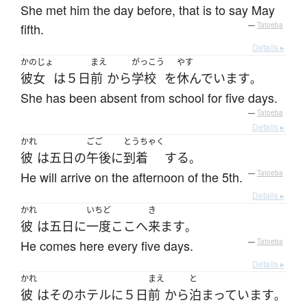
She met him the day before, that is to say May
fifth.
—
Tatoeba
Details ▸
かのじょ
まえ
がっこう
やす
彼女
は
５日
前
から
学校
を
休んでいます
。
She has been absent from school for five days.
—
Tatoeba
Details ▸
かれ
ごご
とうちゃく
彼
は
五日
の
午後
に
到着
する
。
He will arrive on the afternoon of the 5th.
—
Tatoeba
Details ▸
かれ
いちど
き
彼
は
五日
に
一度
ここ
へ
来ます
。
He comes here every five days.
—
Tatoeba
Details ▸
かれ
まえ
と
彼
は
その
ホテル
に
５日
前
から
泊まっています
。