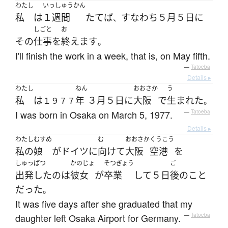
わたし
いっしゅうかん
私
は
１週間
たてば
すなわち
５月
５日
に
、
しごと
お
その
仕事
を
終えます
。
I'll finish the work in a week, that is, on May fifth.
—
Tatoeba
Details ▸
わたし
ねん
おおさか
う
私
は
年
３月
５日
に
大阪
で
生まれた
１９７７
。
I was born in Osaka on March 5, 1977.
—
Tatoeba
Details ▸
わたし
むすめ
む
おおさか
くうこう
私の
娘
が
ドイツ
に
向けて
大阪
空港
を
しゅっぱつ
かのじょ
そつぎょう
ご
出発した
の
は
彼女
が
卒業
して
５日
後
の
こと
だった
。
It was five days after she graduated that my
daughter left Osaka Airport for Germany.
—
Tatoeba